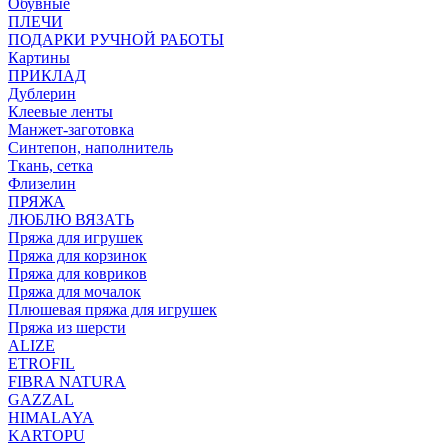
Обувные
ПЛЕЧИ
ПОДАРКИ РУЧНОЙ РАБОТЫ
Картины
ПРИКЛАД
Дублерин
Клеевые ленты
Манжет-заготовка
Синтепон, наполнитель
Ткань, сетка
Флизелин
ПРЯЖА
ЛЮБЛЮ ВЯЗАТЬ
Пряжа для игрушек
Пряжа для корзинок
Пряжа для ковриков
Пряжа для мочалок
Плюшевая пряжа для игрушек
Пряжа из шерсти
ALIZE
ETROFIL
FIBRA NATURA
GAZZAL
HIMALAYA
KARTOPU