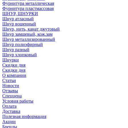
Фурнитура металлическая
Фурнитура пластмассовая
ШНУР, ШНУРКИ
Шнур атласный
Шнур вощенный
Шнур, нить, канат джутовый
Шнур замшевый, кож.зам
Шнур металлизированный
Шнур полиэфирный
Шнур разный
Шнур хлопковый
Шнурки
Скидки дня
Скидки дня
О компании
Статьи
Новости
Отзывы
Спеццена
Условия работы
Оплата
Доставка
Полезная информация
Акции
Бренды