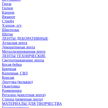
Гинза
Гипюр
Капрон
Вязаное
Стрейч
Хлопок, п/э
Шантильи
Шитье
ЛЕНТЫ ДЕКОРАТИВНЫЕ
Атласная лента
Декоративная лента
Металлизированная лента
ЛЕНТЫ ТЕХНИЧЕСКИЕ
Светоотражающие ленты
Косая бейка
Брючная
Киперная, СВЛ
Корсаж
Липучка (велькро)
Окантовка
Размерники
Регилин (корсетная лента)
Стропа (ременная лента)
МАТЕРИАЛЫ ДЛЯ ТВОРЧЕСТВА
Бисероплетение