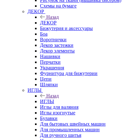
Рисунок на ткани (вышивка бисером)
Схемы на бумаге
ДЕКОР
Назад
ДЕКОР
Бижутерия и аксессуары
Боа
Воротнички
Декор застежки
Декор элементы
Нашивки
Перчатки
Украшения
Фурнитура для бижутерии
Цепи
Шляпки
ИГЛЫ
Назад
ИГЛЫ
Иглы для валяния
Иглы изогнутые
Булавки
Для бытовых швейных машин
Для промышленных машин
Для ручного шитья