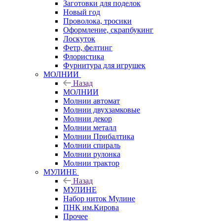
Заготовки для поделок
Новый год
Проволока, тросики
Оформление, скрапбукинг
Лоскуток
Фетр, фелтинг
Флористика
Фурнитура для игрушек
МОЛНИИ
Назад
МОЛНИИ
Молнии автомат
Молнии двухзамковые
Молнии декор
Молнии металл
Молнии Прибалтика
Молнии спираль
Молнии рулонка
Молнии трактор
МУЛИНЕ
Назад
МУЛИНЕ
Набор ниток Мулине
ПНК им.Кирова
Прочее