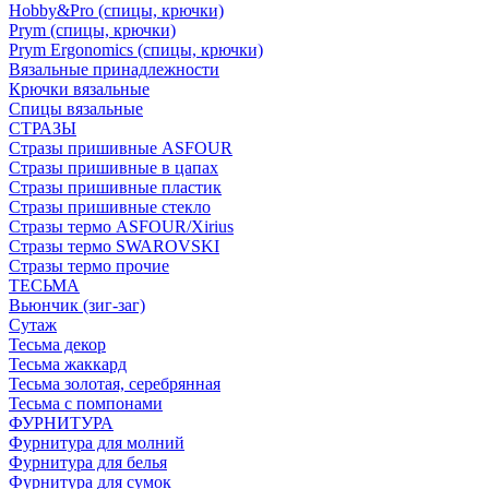
Hobby&Pro (спицы, крючки)
Prym (спицы, крючки)
Prym Ergonomics (спицы, крючки)
Вязальные принадлежности
Крючки вязальные
Спицы вязальные
СТРАЗЫ
Стразы пришивные ASFOUR
Стразы пришивные в цапах
Стразы пришивные пластик
Стразы пришивные стекло
Стразы термо ASFOUR/Xirius
Стразы термо SWAROVSKI
Стразы термо прочие
ТЕСЬМА
Вьюнчик (зиг-заг)
Сутаж
Тесьма декор
Тесьма жаккард
Тесьма золотая, серебрянная
Тесьма с помпонами
ФУРНИТУРА
Фурнитура для молний
Фурнитура для белья
Фурнитура для сумок