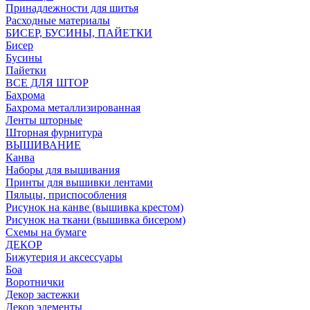
Принадлежности для шитья
Расходные материалы
БИСЕР, БУСИНЫ, ПАЙЕТКИ
Бисер
Бусины
Пайетки
ВСЕ ДЛЯ ШТОР
Бахрома
Бахрома металлизированная
Ленты шторные
Шторная фурнитура
ВЫШИВАНИЕ
Канва
Наборы для вышивания
Принты для вышивки лентами
Пяльцы, приспособления
Рисунок на канве (вышивка крестом)
Рисунок на ткани (вышивка бисером)
Схемы на бумаге
ДЕКОР
Бижутерия и аксессуары
Боа
Воротнички
Декор застежки
Декор элементы