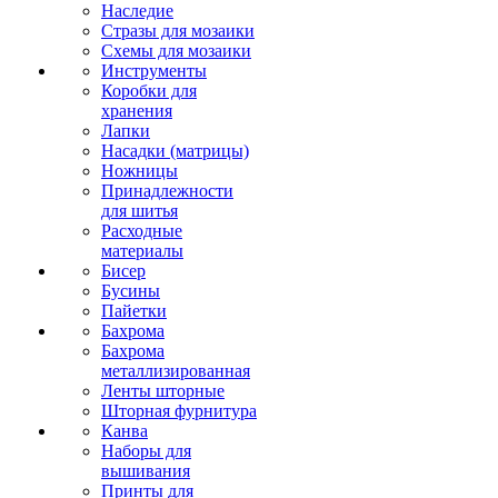
Наследие
Стразы для мозаики
Схемы для мозаики
Инструменты
Коробки для
хранения
Лапки
Насадки (матрицы)
Ножницы
Принадлежности
для шитья
Расходные
материалы
Бисер
Бусины
Пайетки
Бахрома
Бахрома
металлизированная
Ленты шторные
Шторная фурнитура
Канва
Наборы для
вышивания
Принты для