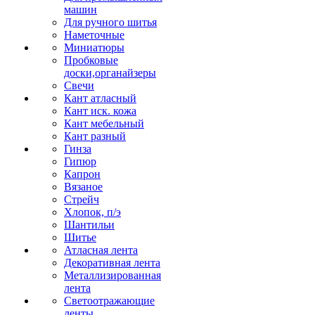
машин
Для ручного шитья
Наметочные
Миниатюры
Пробковые
доски,органайзеры
Свечи
Кант атласный
Кант иск. кожа
Кант мебельный
Кант разный
Гинза
Гипюр
Капрон
Вязаное
Стрейч
Хлопок, п/э
Шантильи
Шитье
Атласная лента
Декоративная лента
Металлизированная
лента
Светоотражающие
ленты