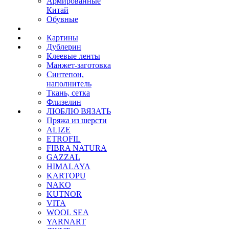
Армированные
Китай
Обувные
Картины
Дублерин
Клеевые ленты
Манжет-заготовка
Синтепон,
наполнитель
Ткань, сетка
Флизелин
ЛЮБЛЮ ВЯЗАТЬ
Пряжа из шерсти
ALIZE
ETROFIL
FIBRA NATURA
GAZZAL
HIMALAYA
KARTOPU
NAKO
KUTNOR
VITA
WOOL SEA
YARNART