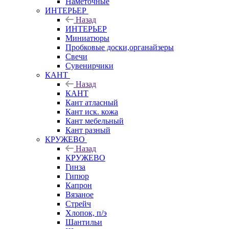
Наметочные
ИНТЕРЬЕР
Назад
ИНТЕРЬЕР
Миниатюры
Пробковые доски,органайзеры
Свечи
Сувенирчики
КАНТ
Назад
КАНТ
Кант атласный
Кант иск. кожа
Кант мебельный
Кант разный
КРУЖЕВО
Назад
КРУЖЕВО
Гинза
Гипюр
Капрон
Вязаное
Стрейч
Хлопок, п/э
Шантильи