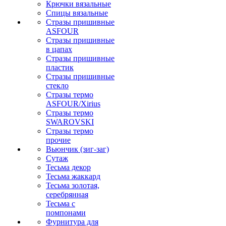
Крючки вязальные
Спицы вязальные
Стразы пришивные
ASFOUR
Стразы пришивные
в цапах
Стразы пришивные
пластик
Стразы пришивные
стекло
Стразы термо
ASFOUR/Xirius
Стразы термо
SWAROVSKI
Стразы термо
прочие
Вьюнчик (зиг-заг)
Сутаж
Тесьма декор
Тесьма жаккард
Тесьма золотая,
серебрянная
Тесьма с
помпонами
Фурнитура для