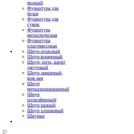
молний
Фурнитура для
белья
Фурнитура для
сумок
Фурнитура
металлическая
Фурнитура
пластмассовая
Шнур атласный
Шнур вощенный
Шнур, нить, канат
джутовый
Шнур замшевый,
кож.зам
Шнур
металлизированный
Шнур
полиэфирный
Шнур разный
Шнур хлопковый
Шнурки