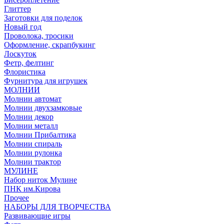
Глиттер
Заготовки для поделок
Новый год
Проволока, тросики
Оформление, скрапбукинг
Лоскуток
Фетр, фелтинг
Флористика
Фурнитура для игрушек
МОЛНИИ
Молнии автомат
Молнии двухзамковые
Молнии декор
Молнии металл
Молнии Прибалтика
Молнии спираль
Молнии рулонка
Молнии трактор
МУЛИНЕ
Набор ниток Мулине
ПНК им.Кирова
Прочее
НАБОРЫ ДЛЯ ТВОРЧЕСТВА
Развивающие игры