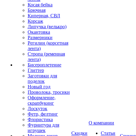
Косая бейка
Брючная
Киперная, СВЛ
Корсаж
Липучка (велькро)
Окантовка
Размерники
Регилин (корсетная
лента)
Стропа (ременная
лента)
Бисероплетение
Глиттер
Заготовки для
поделок
Новый год
Проволока, тросики
Оформление,
скрапбукинг
Лоскуток
Фетр, фелтинг
Флористика
О компании
Фурнитура для
игрушек
Скидки
Статьи
Молнии декор
Спецце