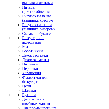
вышивки лентами
Пяльцы,
приспособления
Рисунок на канве
(вышивка крестом)
Рисунок на ткани
(вышивка бисером)
Схемы на бумаге
Бижутерия и
аксессуары
Боа
Воротнички
Декор застежки
Декор элементы
Нашивки
Перчатки
Украшения
Фурнитура для
бижутерии
Цепи
Шляпки
Булавки
Для бытовых
швейных машин
Для промышленных