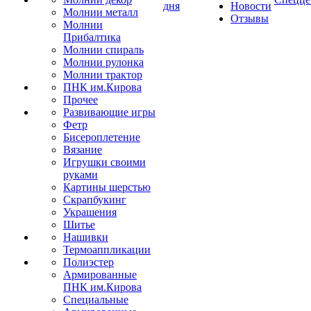
дня
Новости
Молнии металл
Отзывы
Молнии
Прибалтика
Молнии спираль
Молнии рулонка
Молнии трактор
ПНК им.Кирова
Прочее
Развивающие игры
Фетр
Бисероплетение
Вязание
Игрушки своими
руками
Картины шерстью
Скрапбукинг
Украшения
Шитье
Нашивки
Термоаппликации
Полиэстер
Армированные
ПНК им.Кирова
Специальные