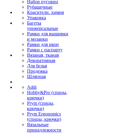
Набор пуговиц
Рубашечные
Красители. химия
Упаковка
Багеты
универсальные
Рамки для вышивки
и мозаики
Рамки для икон
Рамки с паспарту
Вязаная, тканая
Декоративная
Для белья
Продежка
Шляпная
Addi
Hobby&Pro (спицы,
крючки)
Prym (спицы,
крючки)
Prym Ergonomics
(спицы, крючки)
Вязальные
принадлежности