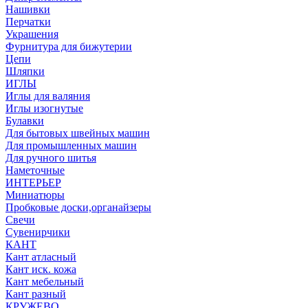
Нашивки
Перчатки
Украшения
Фурнитура для бижутерии
Цепи
Шляпки
ИГЛЫ
Иглы для валяния
Иглы изогнутые
Булавки
Для бытовых швейных машин
Для промышленных машин
Для ручного шитья
Наметочные
ИНТЕРЬЕР
Миниатюры
Пробковые доски,органайзеры
Свечи
Сувенирчики
КАНТ
Кант атласный
Кант иск. кожа
Кант мебельный
Кант разный
КРУЖЕВО