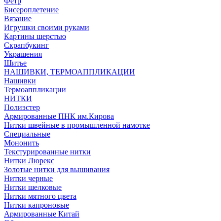
Фетр
Бисероплетение
Вязание
Игрушки своими руками
Картины шерстью
Скрапбукинг
Украшения
Шитье
НАШИВКИ, ТЕРМОАППЛИКАЦИИ
Нашивки
Термоаппликации
НИТКИ
Полиэстер
Армированные ПНК им.Кирова
Нитки швейные в промышленной намотке
Специальные
Мононить
Текстурированные нитки
Нитки Люрекс
Золотые нитки для вышивания
Нитки черные
Нитки шелковые
Нитки мятного цвета
Нитки капроновые
Армированные Китай