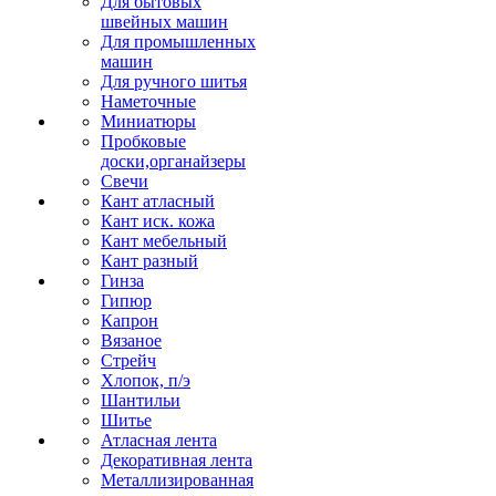
Для бытовых
швейных машин
Для промышленных
машин
Для ручного шитья
Наметочные
Миниатюры
Пробковые
доски,органайзеры
Свечи
Кант атласный
Кант иск. кожа
Кант мебельный
Кант разный
Гинза
Гипюр
Капрон
Вязаное
Стрейч
Хлопок, п/э
Шантильи
Шитье
Атласная лента
Декоративная лента
Металлизированная