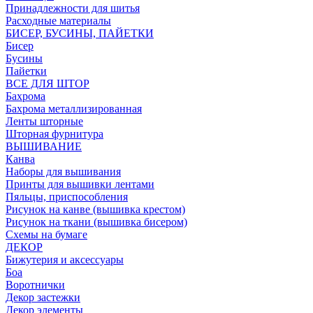
Принадлежности для шитья
Расходные материалы
БИСЕР, БУСИНЫ, ПАЙЕТКИ
Бисер
Бусины
Пайетки
ВСЕ ДЛЯ ШТОР
Бахрома
Бахрома металлизированная
Ленты шторные
Шторная фурнитура
ВЫШИВАНИЕ
Канва
Наборы для вышивания
Принты для вышивки лентами
Пяльцы, приспособления
Рисунок на канве (вышивка крестом)
Рисунок на ткани (вышивка бисером)
Схемы на бумаге
ДЕКОР
Бижутерия и аксессуары
Боа
Воротнички
Декор застежки
Декор элементы