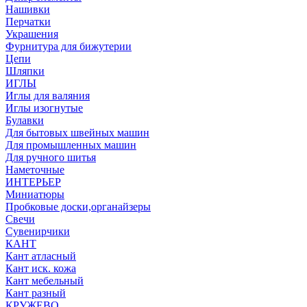
Нашивки
Перчатки
Украшения
Фурнитура для бижутерии
Цепи
Шляпки
ИГЛЫ
Иглы для валяния
Иглы изогнутые
Булавки
Для бытовых швейных машин
Для промышленных машин
Для ручного шитья
Наметочные
ИНТЕРЬЕР
Миниатюры
Пробковые доски,органайзеры
Свечи
Сувенирчики
КАНТ
Кант атласный
Кант иск. кожа
Кант мебельный
Кант разный
КРУЖЕВО