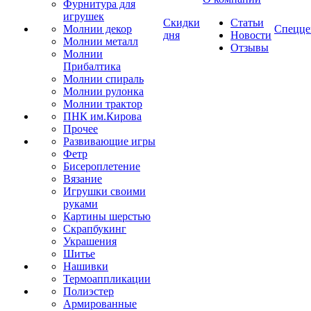
Фурнитура для
игрушек
Скидки
Статьи
Молнии декор
Спецце
дня
Новости
Молнии металл
Отзывы
Молнии
Прибалтика
Молнии спираль
Молнии рулонка
Молнии трактор
ПНК им.Кирова
Прочее
Развивающие игры
Фетр
Бисероплетение
Вязание
Игрушки своими
руками
Картины шерстью
Скрапбукинг
Украшения
Шитье
Нашивки
Термоаппликации
Полиэстер
Армированные