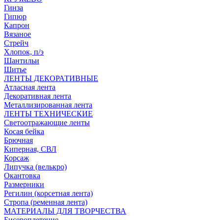
Гинза
Гипюр
Капрон
Вязаное
Стрейч
Хлопок, п/э
Шантильи
Шитье
ЛЕНТЫ ДЕКОРАТИВНЫЕ
Атласная лента
Декоративная лента
Металлизированная лента
ЛЕНТЫ ТЕХНИЧЕСКИЕ
Светоотражающие ленты
Косая бейка
Брючная
Киперная, СВЛ
Корсаж
Липучка (велькро)
Окантовка
Размерники
Регилин (корсетная лента)
Стропа (ременная лента)
МАТЕРИАЛЫ ДЛЯ ТВОРЧЕСТВА
Бисероплетение