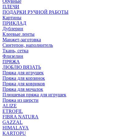
Обувные
ПЛЕЧИ
ПОДАРКИ РУЧНОЙ РАБОТЫ
Картины
ПРИКЛАД
Дублерин
Клеевые ленты
Манжет-заготовка
Синтепон, наполнитель
Ткань, сетка
Флизелин
ПРЯЖА
ЛЮБЛЮ ВЯЗАТЬ
Пряжа для игрушек
Пряжа для корзинок
Пряжа для ковриков
Пряжа для мочалок
Плюшевая пряжа для игрушек
Пряжа из шерсти
ALIZE
ETROFIL
FIBRA NATURA
GAZZAL
HIMALAYA
KARTOPU