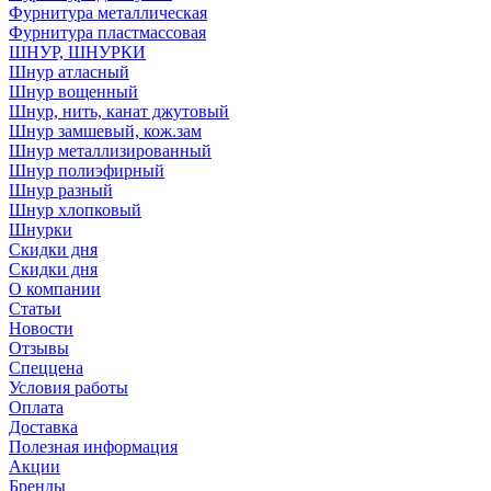
Фурнитура металлическая
Фурнитура пластмассовая
ШНУР, ШНУРКИ
Шнур атласный
Шнур вощенный
Шнур, нить, канат джутовый
Шнур замшевый, кож.зам
Шнур металлизированный
Шнур полиэфирный
Шнур разный
Шнур хлопковый
Шнурки
Скидки дня
Скидки дня
О компании
Статьи
Новости
Отзывы
Спеццена
Условия работы
Оплата
Доставка
Полезная информация
Акции
Бренды