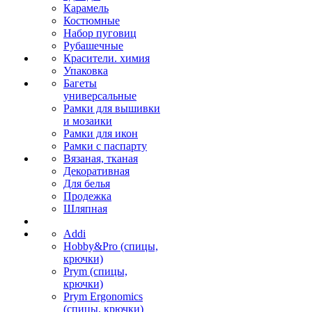
Карамель
Костюмные
Набор пуговиц
Рубашечные
Красители. химия
Упаковка
Багеты
универсальные
Рамки для вышивки
и мозаики
Рамки для икон
Рамки с паспарту
Вязаная, тканая
Декоративная
Для белья
Продежка
Шляпная
Addi
Hobby&Pro (спицы,
крючки)
Prym (спицы,
крючки)
Prym Ergonomics
(спицы, крючки)