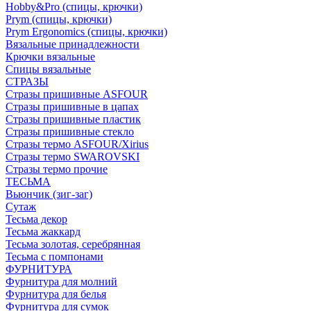
Hobby&Pro (спицы, крючки)
Prym (спицы, крючки)
Prym Ergonomics (спицы, крючки)
Вязальные принадлежности
Крючки вязальные
Спицы вязальные
СТРАЗЫ
Стразы пришивные ASFOUR
Стразы пришивные в цапах
Стразы пришивные пластик
Стразы пришивные стекло
Стразы термо ASFOUR/Xirius
Стразы термо SWAROVSKI
Стразы термо прочие
ТЕСЬМА
Вьюнчик (зиг-заг)
Сутаж
Тесьма декор
Тесьма жаккард
Тесьма золотая, серебрянная
Тесьма с помпонами
ФУРНИТУРА
Фурнитура для молний
Фурнитура для белья
Фурнитура для сумок