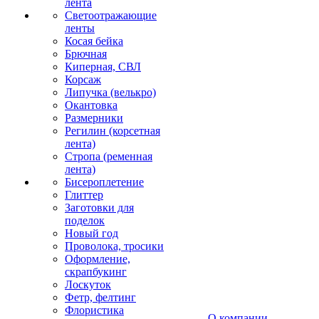
лента
Светоотражающие
ленты
Косая бейка
Брючная
Киперная, СВЛ
Корсаж
Липучка (велькро)
Окантовка
Размерники
Регилин (корсетная
лента)
Стропа (ременная
лента)
Бисероплетение
Глиттер
Заготовки для
поделок
Новый год
Проволока, тросики
Оформление,
скрапбукинг
Лоскуток
Фетр, фелтинг
Флористика
О компании