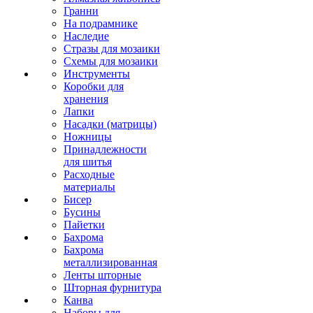
Гранни
На подрамнике
Наследие
Стразы для мозаики
Схемы для мозаики
Инструменты
Коробки для
хранения
Лапки
Насадки (матрицы)
Ножницы
Принадлежности
для шитья
Расходные
материалы
Бисер
Бусины
Пайетки
Бахрома
Бахрома
металлизированная
Ленты шторные
Шторная фурнитура
Канва
Наборы для