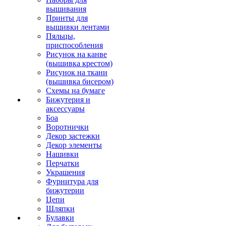
вышивания
Принты для
вышивки лентами
Пяльцы,
приспособления
Рисунок на канве
(вышивка крестом)
Рисунок на ткани
(вышивка бисером)
Схемы на бумаге
Бижутерия и
аксессуары
Боа
Воротнички
Декор застежки
Декор элементы
Нашивки
Перчатки
Украшения
Фурнитура для
бижутерии
Цепи
Шляпки
Булавки