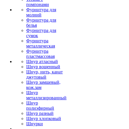
помпонами
Фурнитура для
молний
Фурнитура для
белья
Фурнитура для
сумок
Фурнитура
металлическая
Фурнитура
пластмассовая
Шнур атласный
Шнур вощенный
Шнур, нить, канат
джутовый
Шнур замшевый,
кож.зам
Шнур
металлизированный
Шнур
полиэфирный
Шнур разный
Шнур хлопковый
Шнурки