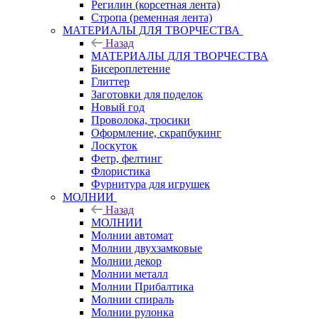
Регилин (корсетная лента)
Стропа (ременная лента)
МАТЕРИАЛЫ ДЛЯ ТВОРЧЕСТВА
Назад
МАТЕРИАЛЫ ДЛЯ ТВОРЧЕСТВА
Бисероплетение
Глиттер
Заготовки для поделок
Новый год
Проволока, тросики
Оформление, скрапбукинг
Лоскуток
Фетр, фелтинг
Флористика
Фурнитура для игрушек
МОЛНИИ
Назад
МОЛНИИ
Молнии автомат
Молнии двухзамковые
Молнии декор
Молнии металл
Молнии Прибалтика
Молнии спираль
Молнии рулонка