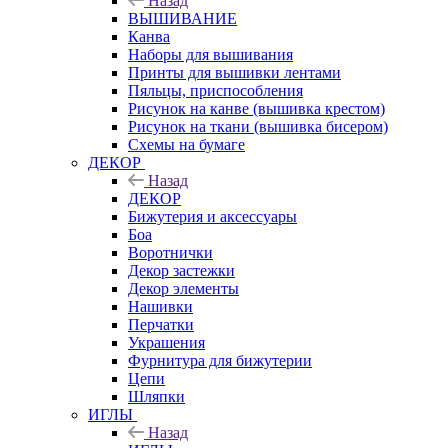
Назад
ВЫШИВАНИЕ
Канва
Наборы для вышивания
Принты для вышивки лентами
Пяльцы, приспособления
Рисунок на канве (вышивка крестом)
Рисунок на ткани (вышивка бисером)
Схемы на бумаге
ДЕКОР
Назад
ДЕКОР
Бижутерия и аксессуары
Боа
Воротнички
Декор застежки
Декор элементы
Нашивки
Перчатки
Украшения
Фурнитура для бижутерии
Цепи
Шляпки
ИГЛЫ
Назад