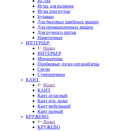
ИГЛЫ
Иглы для валяния
Иглы изогнутые
Булавки
Для бытовых швейных машин
Для промышленных машин
Для ручного шитья
Наметочные
ИНТЕРЬЕР
Назад
ИНТЕРЬЕР
Миниатюры
Пробковые доски,органайзеры
Свечи
Сувенирчики
КАНТ
Назад
КАНТ
Кант атласный
Кант иск. кожа
Кант мебельный
Кант разный
КРУЖЕВО
Назад
КРУЖЕВО