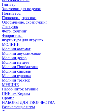
Глиттер
Заготовки для поделок
Новый год
Проволока, тросики
Оформление, скрапбукинг
Лоскуток
Фетр, фелтинг
Флористика
Фурнитура для игрушек
МОЛНИИ
Молнии автомат
Молнии двухзамковые
Молнии декор
Молнии металл
Молнии Прибалтика
Молнии спираль
Молнии рулонка
Молнии трактор
МУЛИНЕ
Набор ниток Мулине
ПНК им.Кирова
Прочее
НАБОРЫ ДЛЯ ТВОРЧЕСТВА
Развивающие игры