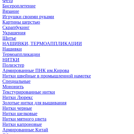
Фетр
Бисероплетение
Вязание
Игрушки своими руками
Картины шерстью
Скрапбукинг
Украшения
Шитье
НАШИВКИ, ТЕРМОАППЛИКАЦИИ
Нашивки
Термоаппликации
НИТКИ
Полиэстер
Армированные ПНК им.Кирова
Нитки швейные в промышленной намотке
Специальные
Мононить
Текстурированные нитки
Нитки Люрекс
Золотые нитки для вышивания
Нитки черные
Нитки шелковые
Нитки мятного цвета
Нитки капроновые
Армированные Китай