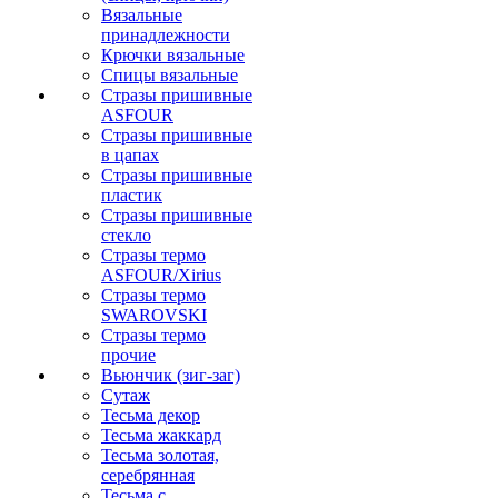
Вязальные
принадлежности
Крючки вязальные
Спицы вязальные
Стразы пришивные
ASFOUR
Стразы пришивные
в цапах
Стразы пришивные
пластик
Стразы пришивные
стекло
Стразы термо
ASFOUR/Xirius
Стразы термо
SWAROVSKI
Стразы термо
прочие
Вьюнчик (зиг-заг)
Сутаж
Тесьма декор
Тесьма жаккард
Тесьма золотая,
серебрянная
Тесьма с