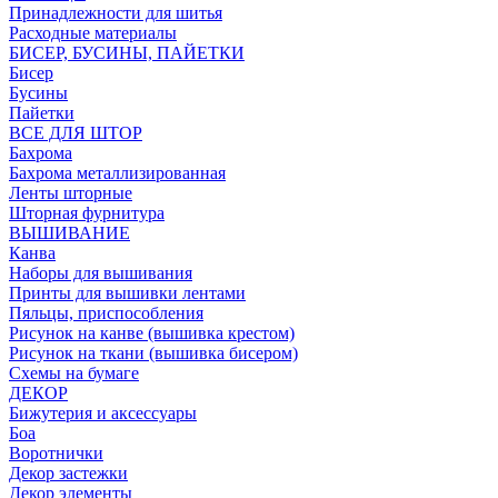
Принадлежности для шитья
Расходные материалы
БИСЕР, БУСИНЫ, ПАЙЕТКИ
Бисер
Бусины
Пайетки
ВСЕ ДЛЯ ШТОР
Бахрома
Бахрома металлизированная
Ленты шторные
Шторная фурнитура
ВЫШИВАНИЕ
Канва
Наборы для вышивания
Принты для вышивки лентами
Пяльцы, приспособления
Рисунок на канве (вышивка крестом)
Рисунок на ткани (вышивка бисером)
Схемы на бумаге
ДЕКОР
Бижутерия и аксессуары
Боа
Воротнички
Декор застежки
Декор элементы