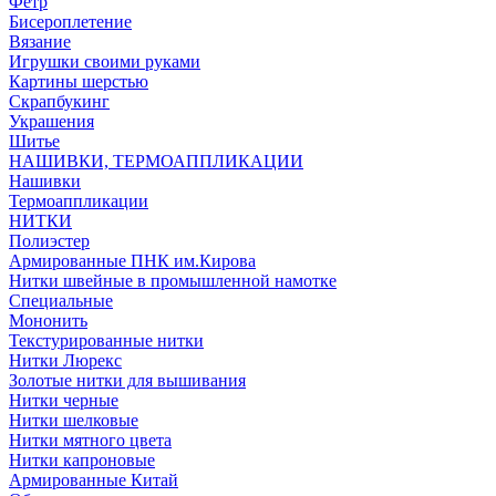
Фетр
Бисероплетение
Вязание
Игрушки своими руками
Картины шерстью
Скрапбукинг
Украшения
Шитье
НАШИВКИ, ТЕРМОАППЛИКАЦИИ
Нашивки
Термоаппликации
НИТКИ
Полиэстер
Армированные ПНК им.Кирова
Нитки швейные в промышленной намотке
Специальные
Мононить
Текстурированные нитки
Нитки Люрекс
Золотые нитки для вышивания
Нитки черные
Нитки шелковые
Нитки мятного цвета
Нитки капроновые
Армированные Китай