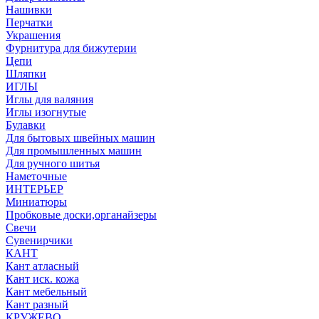
Нашивки
Перчатки
Украшения
Фурнитура для бижутерии
Цепи
Шляпки
ИГЛЫ
Иглы для валяния
Иглы изогнутые
Булавки
Для бытовых швейных машин
Для промышленных машин
Для ручного шитья
Наметочные
ИНТЕРЬЕР
Миниатюры
Пробковые доски,органайзеры
Свечи
Сувенирчики
КАНТ
Кант атласный
Кант иск. кожа
Кант мебельный
Кант разный
КРУЖЕВО