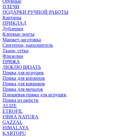
Обувные
ПЛЕЧИ
ПОДАРКИ РУЧНОЙ РАБОТЫ
Картины
ПРИКЛАД
Дублерин
Клеевые ленты
Манжет-заготовка
Синтепон, наполнитель
Ткань, сетка
Флизелин
ПРЯЖА
ЛЮБЛЮ ВЯЗАТЬ
Пряжа для игрушек
Пряжа для корзинок
Пряжа для ковриков
Пряжа для мочалок
Плюшевая пряжа для игрушек
Пряжа из шерсти
ALIZE
ETROFIL
FIBRA NATURA
GAZZAL
HIMALAYA
KARTOPU