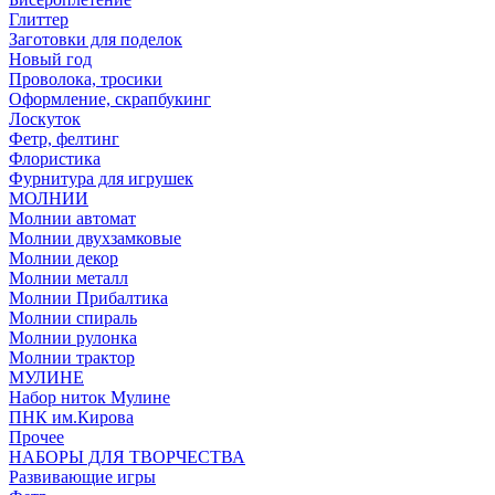
Глиттер
Заготовки для поделок
Новый год
Проволока, тросики
Оформление, скрапбукинг
Лоскуток
Фетр, фелтинг
Флористика
Фурнитура для игрушек
МОЛНИИ
Молнии автомат
Молнии двухзамковые
Молнии декор
Молнии металл
Молнии Прибалтика
Молнии спираль
Молнии рулонка
Молнии трактор
МУЛИНЕ
Набор ниток Мулине
ПНК им.Кирова
Прочее
НАБОРЫ ДЛЯ ТВОРЧЕСТВА
Развивающие игры