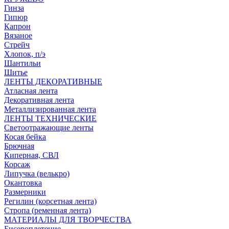
Гинза
Гипюр
Капрон
Вязаное
Стрейч
Хлопок, п/э
Шантильи
Шитье
ЛЕНТЫ ДЕКОРАТИВНЫЕ
Атласная лента
Декоративная лента
Металлизированная лента
ЛЕНТЫ ТЕХНИЧЕСКИЕ
Светоотражающие ленты
Косая бейка
Брючная
Киперная, СВЛ
Корсаж
Липучка (велькро)
Окантовка
Размерники
Регилин (корсетная лента)
Стропа (ременная лента)
МАТЕРИАЛЫ ДЛЯ ТВОРЧЕСТВА
Бисероплетение