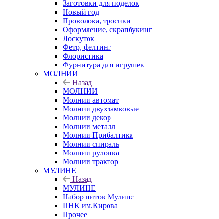
Заготовки для поделок
Новый год
Проволока, тросики
Оформление, скрапбукинг
Лоскуток
Фетр, фелтинг
Флористика
Фурнитура для игрушек
МОЛНИИ
Назад
МОЛНИИ
Молнии автомат
Молнии двухзамковые
Молнии декор
Молнии металл
Молнии Прибалтика
Молнии спираль
Молнии рулонка
Молнии трактор
МУЛИНЕ
Назад
МУЛИНЕ
Набор ниток Мулине
ПНК им.Кирова
Прочее