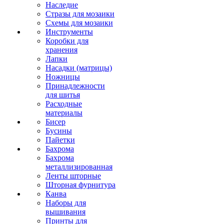
Наследие
Стразы для мозаики
Схемы для мозаики
Инструменты
Коробки для
хранения
Лапки
Насадки (матрицы)
Ножницы
Принадлежности
для шитья
Расходные
материалы
Бисер
Бусины
Пайетки
Бахрома
Бахрома
металлизированная
Ленты шторные
Шторная фурнитура
Канва
Наборы для
вышивания
Принты для