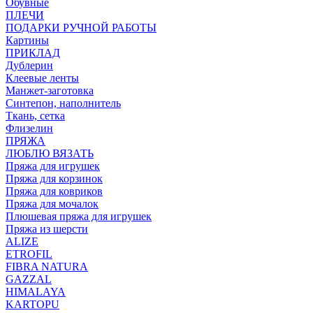
Обувные
ПЛЕЧИ
ПОДАРКИ РУЧНОЙ РАБОТЫ
Картины
ПРИКЛАД
Дублерин
Клеевые ленты
Манжет-заготовка
Синтепон, наполнитель
Ткань, сетка
Флизелин
ПРЯЖА
ЛЮБЛЮ ВЯЗАТЬ
Пряжа для игрушек
Пряжа для корзинок
Пряжа для ковриков
Пряжа для мочалок
Плюшевая пряжа для игрушек
Пряжа из шерсти
ALIZE
ETROFIL
FIBRA NATURA
GAZZAL
HIMALAYA
KARTOPU