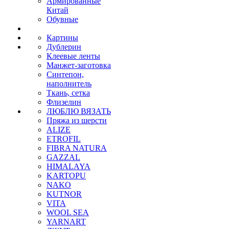
Армированные
Китай
Обувные
Картины
Дублерин
Клеевые ленты
Манжет-заготовка
Синтепон,
наполнитель
Ткань, сетка
Флизелин
ЛЮБЛЮ ВЯЗАТЬ
Пряжа из шерсти
ALIZE
ETROFIL
FIBRA NATURA
GAZZAL
HIMALAYA
KARTOPU
NAKO
KUTNOR
VITA
WOOL SEA
YARNART