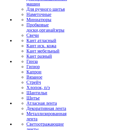
машин
Для ручного шитья
Наметочные
Миниатюры
Пробковые
доски,органайзеры
Свечи
Кант атласный
Кант иск. кожа
Кант мебельный
Кант разный
Гинза
Гипюр
Капрон
Вязаное
Стрейч
Хлопок, п/э
Шантильи
Шитье
Атласная лента
Декоративная лента
Металлизированная
лента
Светоотражающие
ленты