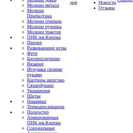
дня
Новости
Молнии металл
Отзывы
Молнии
Прибалтика
Молнии спираль
Молнии рулонка
Молнии трактор
ПНК им.Кирова
Прочее
Развивающие игры
Фетр
Бисероплетение
Вязание
Игрушки своими
руками
Картины шерстью
Скрапбукинг
Украшения
Шитье
Нашивки
Термоаппликации
Полиэстер
Армированные
ПНК им.Кирова
Специальные