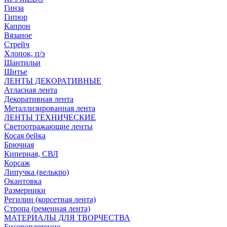
Гинза
Гипюр
Капрон
Вязаное
Стрейч
Хлопок, п/э
Шантильи
Шитье
ЛЕНТЫ ДЕКОРАТИВНЫЕ
Атласная лента
Декоративная лента
Металлизированная лента
ЛЕНТЫ ТЕХНИЧЕСКИЕ
Светоотражающие ленты
Косая бейка
Брючная
Киперная, СВЛ
Корсаж
Липучка (велькро)
Окантовка
Размерники
Регилин (корсетная лента)
Стропа (ременная лента)
МАТЕРИАЛЫ ДЛЯ ТВОРЧЕСТВА
Бисероплетение