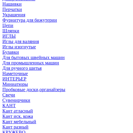
Нашивки
Перчатки
Украшения
Фурнитура для бижутерии
Цепи
Шляпки
ИГЛЫ
Иглы для валяния
Иглы изогнутые
Булавки
Для бытовых швейных машин
Для промышленных машин
Для ручного шитья
Наметочные
ИНТЕРЬЕР
Миниатюры
Пробковые доски,органайзеры
Свечи
Сувенирчики
КАНТ
Кант атласный
Кант иск. кожа
Кант мебельный
Кант разный
КРУЖЕВО