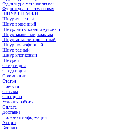
Фурнитура металлическая
Фурнитура пластмассовая
ШНУР, ШНУРКИ
Шнур атласный
Шнур вощенный
Шнур, нить, канат джутовый
Шнур замшевый, кож.зам
Шнур металлизированный
Шнур полиэфирный
Шнур разный
Шнур хлопковый
Шнурки
Скидки дня
Скидки дня
О компании
Статьи
Новости
Отзывы
Спеццена
Условия работы
Оплата
Доставка
Полезная информация
Акции
Бренды