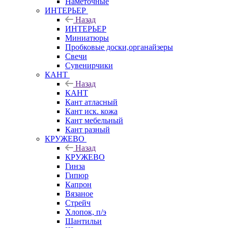
Наметочные
ИНТЕРЬЕР
Назад
ИНТЕРЬЕР
Миниатюры
Пробковые доски,органайзеры
Свечи
Сувенирчики
КАНТ
Назад
КАНТ
Кант атласный
Кант иск. кожа
Кант мебельный
Кант разный
КРУЖЕВО
Назад
КРУЖЕВО
Гинза
Гипюр
Капрон
Вязаное
Стрейч
Хлопок, п/э
Шантильи