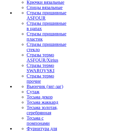
Крючки вязальные
Спицы вязальные
Стразы пришивные
ASFOUR
Стразы пришивные
в цапах
Стразы пришивные
пластик
Стразы пришивные
стекло
Стразы термо
ASFOUR/Xirius
Стразы термо
SWAROVSKI
Стразы термо
прочие
Вьюнчик (зиг-заг)
Сутаж
Тесьма декор
Тесьма жаккард
Тесьма золотая,
серебрянная
Тесьма с
помпонами
Фурнитура для