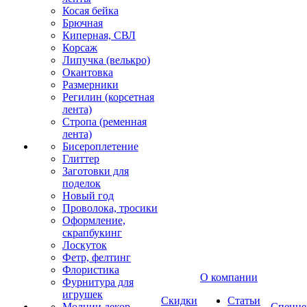
Косая бейка
Брючная
Киперная, СВЛ
Корсаж
Липучка (велькро)
Окантовка
Размерники
Регилин (корсетная
лента)
Стропа (ременная
лента)
Бисероплетение
Глиттер
Заготовки для
поделок
Новый год
Проволока, тросики
Оформление,
скрапбукинг
Лоскуток
Фетр, фелтинг
Флористика
О компании
Фурнитура для
игрушек
Скидки
Статьи
Молнии декор
Спецце