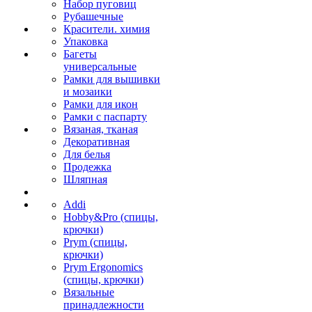
Набор пуговиц
Рубашечные
Красители. химия
Упаковка
Багеты
универсальные
Рамки для вышивки
и мозаики
Рамки для икон
Рамки с паспарту
Вязаная, тканая
Декоративная
Для белья
Продежка
Шляпная
Addi
Hobby&Pro (спицы,
крючки)
Prym (спицы,
крючки)
Prym Ergonomics
(спицы, крючки)
Вязальные
принадлежности