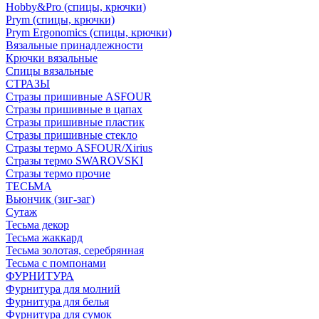
Hobby&Pro (спицы, крючки)
Prym (спицы, крючки)
Prym Ergonomics (спицы, крючки)
Вязальные принадлежности
Крючки вязальные
Спицы вязальные
СТРАЗЫ
Стразы пришивные ASFOUR
Стразы пришивные в цапах
Стразы пришивные пластик
Стразы пришивные стекло
Стразы термо ASFOUR/Xirius
Стразы термо SWAROVSKI
Стразы термо прочие
ТЕСЬМА
Вьюнчик (зиг-заг)
Сутаж
Тесьма декор
Тесьма жаккард
Тесьма золотая, серебрянная
Тесьма с помпонами
ФУРНИТУРА
Фурнитура для молний
Фурнитура для белья
Фурнитура для сумок