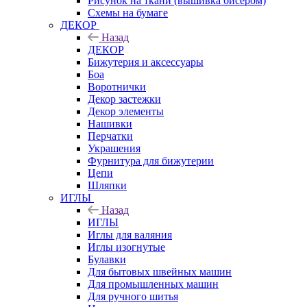
Рисунок на ткани (вышивка бисером)
Схемы на бумаге
ДЕКОР
Назад
ДЕКОР
Бижутерия и аксессуары
Боа
Воротнички
Декор застежки
Декор элементы
Нашивки
Перчатки
Украшения
Фурнитура для бижутерии
Цепи
Шляпки
ИГЛЫ
Назад
ИГЛЫ
Иглы для валяния
Иглы изогнутые
Булавки
Для бытовых швейных машин
Для промышленных машин
Для ручного шитья