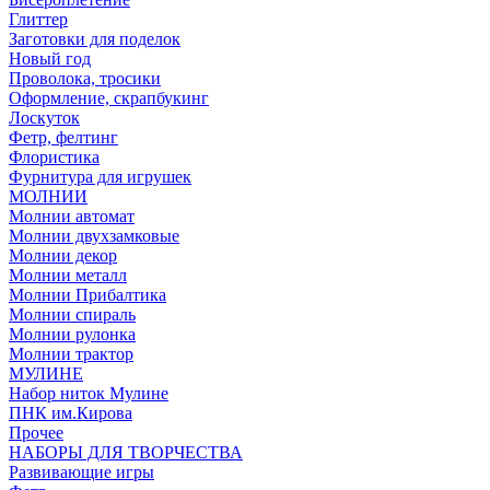
Глиттер
Заготовки для поделок
Новый год
Проволока, тросики
Оформление, скрапбукинг
Лоскуток
Фетр, фелтинг
Флористика
Фурнитура для игрушек
МОЛНИИ
Молнии автомат
Молнии двухзамковые
Молнии декор
Молнии металл
Молнии Прибалтика
Молнии спираль
Молнии рулонка
Молнии трактор
МУЛИНЕ
Набор ниток Мулине
ПНК им.Кирова
Прочее
НАБОРЫ ДЛЯ ТВОРЧЕСТВА
Развивающие игры