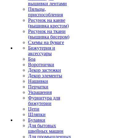
вышивки лентами
Пяльцы,
приспособления
Рисунок на канве
(вышивка крестом)
Рисунок на ткани
(вышивка бисером)
Схемы на бумаге
Бижутерия и
аксессуары
Боа
Воротнички
Декор застежки
Декор элементы
Нашивки
Перчатки
Украшения
Фурнитура для
бижутерии
Цепи
Шляпки
Булавки
Для бытовых
швейных машин
Для промышленных