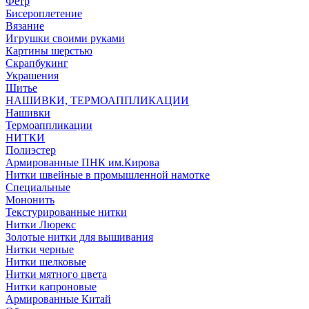
Фетр
Бисероплетение
Вязание
Игрушки своими руками
Картины шерстью
Скрапбукинг
Украшения
Шитье
НАШИВКИ, ТЕРМОАППЛИКАЦИИ
Нашивки
Термоаппликации
НИТКИ
Полиэстер
Армированные ПНК им.Кирова
Нитки швейные в промышленной намотке
Специальные
Мононить
Текстурированные нитки
Нитки Люрекс
Золотые нитки для вышивания
Нитки черные
Нитки шелковые
Нитки мятного цвета
Нитки капроновые
Армированные Китай