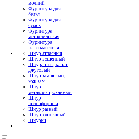
молний
Фурнитура для
белья
Фурнитура для
сумок
Фурнитура
металлическая
Фурнитура
пластмассовая
Шнур атласный
Шнур вощенный
Шнур, нить, канат
джутовый
Шнур замшевый,
кож.зам
Шнур
металлизированный
Шнур
полиэфирный
Шнур разный
Шнур хлопковый
Шнурки