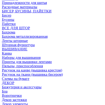
Принадлежности для шитья
Расходные материалы
БИСЕР, БУСИНЫ, ПАЙЕТКИ
Бисер
Бусины
Пайетки
ВСЕ ДЛЯ ШТОР
Бахрома
Бахрома металлизированная
Ленты шторные
Шторная фурнитура
ВЫШИВАНИЕ
Канва
Наборы для вышивания
Принты для вышивки лентами
Пяльцы, приспособления
Рисунок на канве (вышивка крестом)
Рисунок на ткани (вышивка бисером)
Схемы на бумаге
ДЕКОР
Бижутерия и аксессуары
Боа
Воротнички
Декор застежки
Декор элементы