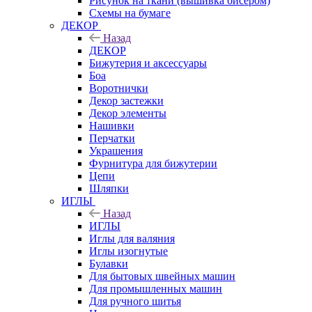
Рисунок на ткани (вышивка бисером)
Схемы на бумаге
ДЕКОР
Назад
ДЕКОР
Бижутерия и аксессуары
Боа
Воротнички
Декор застежки
Декор элементы
Нашивки
Перчатки
Украшения
Фурнитура для бижутерии
Цепи
Шляпки
ИГЛЫ
Назад
ИГЛЫ
Иглы для валяния
Иглы изогнутые
Булавки
Для бытовых швейных машин
Для промышленных машин
Для ручного шитья