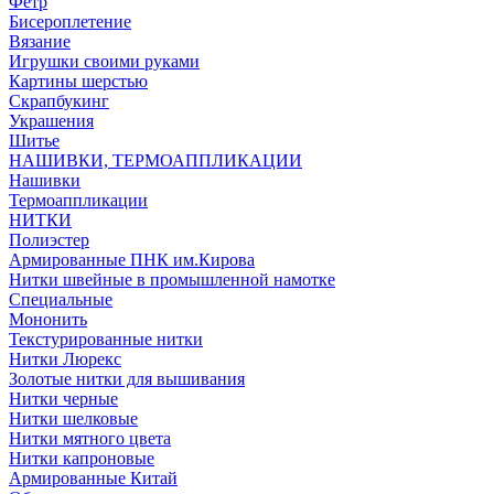
Фетр
Бисероплетение
Вязание
Игрушки своими руками
Картины шерстью
Скрапбукинг
Украшения
Шитье
НАШИВКИ, ТЕРМОАППЛИКАЦИИ
Нашивки
Термоаппликации
НИТКИ
Полиэстер
Армированные ПНК им.Кирова
Нитки швейные в промышленной намотке
Специальные
Мононить
Текстурированные нитки
Нитки Люрекс
Золотые нитки для вышивания
Нитки черные
Нитки шелковые
Нитки мятного цвета
Нитки капроновые
Армированные Китай