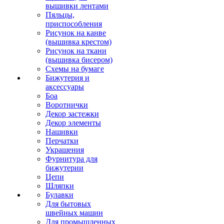
вышивки лентами
Пяльцы,
приспособления
Рисунок на канве
(вышивка крестом)
Рисунок на ткани
(вышивка бисером)
Схемы на бумаге
Бижутерия и
аксессуары
Боа
Воротнички
Декор застежки
Декор элементы
Нашивки
Перчатки
Украшения
Фурнитура для
бижутерии
Цепи
Шляпки
Булавки
Для бытовых
швейных машин
Для промышленных