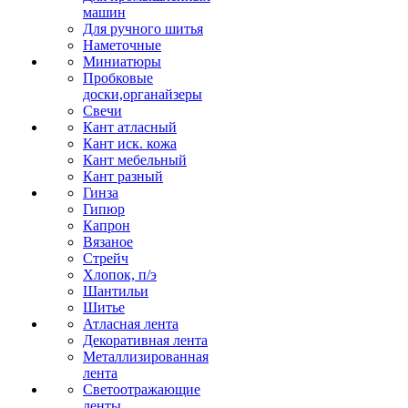
машин
Для ручного шитья
Наметочные
Миниатюры
Пробковые
доски,органайзеры
Свечи
Кант атласный
Кант иск. кожа
Кант мебельный
Кант разный
Гинза
Гипюр
Капрон
Вязаное
Стрейч
Хлопок, п/э
Шантильи
Шитье
Атласная лента
Декоративная лента
Металлизированная
лента
Светоотражающие
ленты