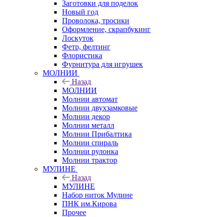
Заготовки для поделок
Новый год
Проволока, тросики
Оформление, скрапбукинг
Лоскуток
Фетр, фелтинг
Флористика
Фурнитура для игрушек
МОЛНИИ
Назад
МОЛНИИ
Молнии автомат
Молнии двухзамковые
Молнии декор
Молнии металл
Молнии Прибалтика
Молнии спираль
Молнии рулонка
Молнии трактор
МУЛИНЕ
Назад
МУЛИНЕ
Набор ниток Мулине
ПНК им.Кирова
Прочее