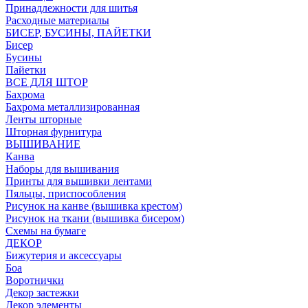
Принадлежности для шитья
Расходные материалы
БИСЕР, БУСИНЫ, ПАЙЕТКИ
Бисер
Бусины
Пайетки
ВСЕ ДЛЯ ШТОР
Бахрома
Бахрома металлизированная
Ленты шторные
Шторная фурнитура
ВЫШИВАНИЕ
Канва
Наборы для вышивания
Принты для вышивки лентами
Пяльцы, приспособления
Рисунок на канве (вышивка крестом)
Рисунок на ткани (вышивка бисером)
Схемы на бумаге
ДЕКОР
Бижутерия и аксессуары
Боа
Воротнички
Декор застежки
Декор элементы