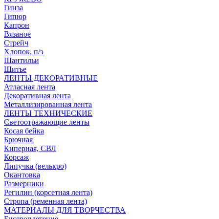
Гинза
Гипюр
Капрон
Вязаное
Стрейч
Хлопок, п/э
Шантильи
Шитье
ЛЕНТЫ ДЕКОРАТИВНЫЕ
Атласная лента
Декоративная лента
Металлизированная лента
ЛЕНТЫ ТЕХНИЧЕСКИЕ
Светоотражающие ленты
Косая бейка
Брючная
Киперная, СВЛ
Корсаж
Липучка (велькро)
Окантовка
Размерники
Регилин (корсетная лента)
Стропа (ременная лента)
МАТЕРИАЛЫ ДЛЯ ТВОРЧЕСТВА
Бисероплетение