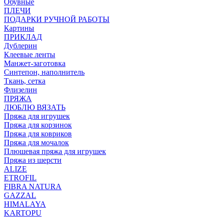
Обувные
ПЛЕЧИ
ПОДАРКИ РУЧНОЙ РАБОТЫ
Картины
ПРИКЛАД
Дублерин
Клеевые ленты
Манжет-заготовка
Синтепон, наполнитель
Ткань, сетка
Флизелин
ПРЯЖА
ЛЮБЛЮ ВЯЗАТЬ
Пряжа для игрушек
Пряжа для корзинок
Пряжа для ковриков
Пряжа для мочалок
Плюшевая пряжа для игрушек
Пряжа из шерсти
ALIZE
ETROFIL
FIBRA NATURA
GAZZAL
HIMALAYA
KARTOPU