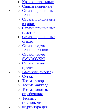
Крючки вязальные
Спицы вязальные
Стразы пришивные
ASFOUR
Стразы пришивные
в цапах
Стразы пришивные
пластик
Стразы пришивные
стекло
Стразы термо
ASFOUR/Xirius
Стразы термо
SWAROVSKI
Стразы термо
прочие
Вьюнчик (зиг-заг)
Сутаж
Тесьма декор
Тесьма жаккард
Тесьма золотая,
серебрянная
Тесьма с
помпонами
Фурнитура для