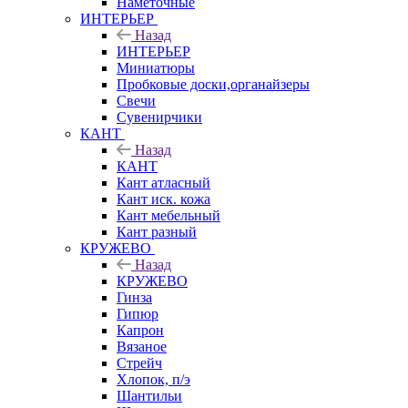
Наметочные
ИНТЕРЬЕР
Назад
ИНТЕРЬЕР
Миниатюры
Пробковые доски,органайзеры
Свечи
Сувенирчики
КАНТ
Назад
КАНТ
Кант атласный
Кант иск. кожа
Кант мебельный
Кант разный
КРУЖЕВО
Назад
КРУЖЕВО
Гинза
Гипюр
Капрон
Вязаное
Стрейч
Хлопок, п/э
Шантильи