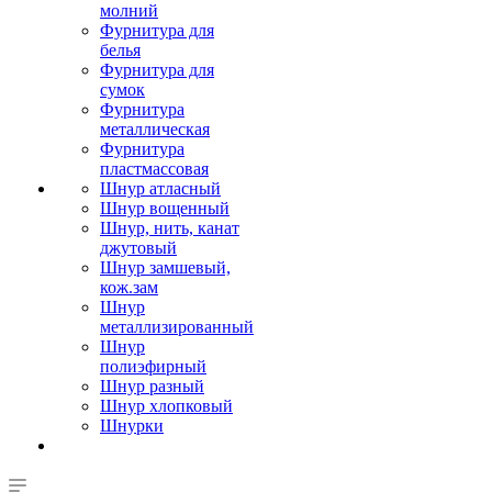
молний
Фурнитура для
белья
Фурнитура для
сумок
Фурнитура
металлическая
Фурнитура
пластмассовая
Шнур атласный
Шнур вощенный
Шнур, нить, канат
джутовый
Шнур замшевый,
кож.зам
Шнур
металлизированный
Шнур
полиэфирный
Шнур разный
Шнур хлопковый
Шнурки