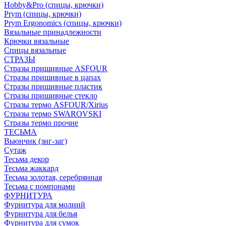
Hobby&Pro (спицы, крючки)
Prym (спицы, крючки)
Prym Ergonomics (спицы, крючки)
Вязальные принадлежности
Крючки вязальные
Спицы вязальные
СТРАЗЫ
Стразы пришивные ASFOUR
Стразы пришивные в цапах
Стразы пришивные пластик
Стразы пришивные стекло
Стразы термо ASFOUR/Xirius
Стразы термо SWAROVSKI
Стразы термо прочие
ТЕСЬМА
Вьюнчик (зиг-заг)
Сутаж
Тесьма декор
Тесьма жаккард
Тесьма золотая, серебрянная
Тесьма с помпонами
ФУРНИТУРА
Фурнитура для молний
Фурнитура для белья
Фурнитура для сумок