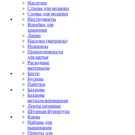
Наследие
Стразы для мозаики
Схемы для мозаики
Инструменты
Коробки для
хранения
Лапки
Насадки (матрицы)
Ножницы
Принадлежности
для шитья
Расходные
материалы
Бисер
Бусины
Пайетки
Бахрома
Бахрома
металлизированная
Ленты шторные
Шторная фурнитура
Канва
Наборы для
вышивания
Принты для