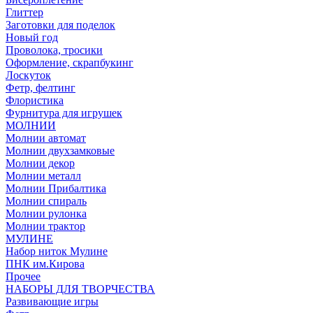
Глиттер
Заготовки для поделок
Новый год
Проволока, тросики
Оформление, скрапбукинг
Лоскуток
Фетр, фелтинг
Флористика
Фурнитура для игрушек
МОЛНИИ
Молнии автомат
Молнии двухзамковые
Молнии декор
Молнии металл
Молнии Прибалтика
Молнии спираль
Молнии рулонка
Молнии трактор
МУЛИНЕ
Набор ниток Мулине
ПНК им.Кирова
Прочее
НАБОРЫ ДЛЯ ТВОРЧЕСТВА
Развивающие игры