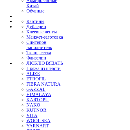
Армированные
Китай
Обувные
Картины
Дублерин
Клеевые ленты
Манжет-заготовка
Синтепон,
наполнитель
Ткань, сетка
Флизелин
ЛЮБЛЮ ВЯЗАТЬ
Пряжа из шерсти
ALIZE
ETROFIL
FIBRA NATURA
GAZZAL
HIMALAYA
KARTOPU
NAKO
KUTNOR
VITA
WOOL SEA
YARNART