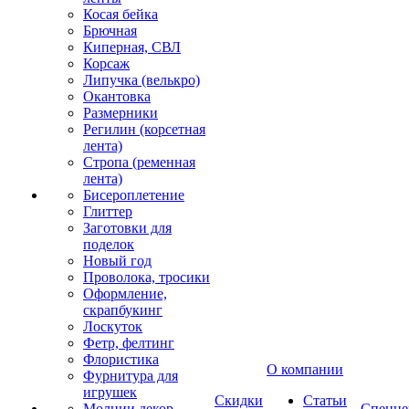
Косая бейка
Брючная
Киперная, СВЛ
Корсаж
Липучка (велькро)
Окантовка
Размерники
Регилин (корсетная
лента)
Стропа (ременная
лента)
Бисероплетение
Глиттер
Заготовки для
поделок
Новый год
Проволока, тросики
Оформление,
скрапбукинг
Лоскуток
Фетр, фелтинг
Флористика
О компании
Фурнитура для
игрушек
Скидки
Статьи
Молнии декор
Спецце