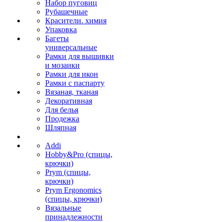
Набор пуговиц
Рубашечные
Красители. химия
Упаковка
Багеты
универсальные
Рамки для вышивки
и мозаики
Рамки для икон
Рамки с паспарту
Вязаная, тканая
Декоративная
Для белья
Продежка
Шляпная
Addi
Hobby&Pro (спицы,
крючки)
Prym (спицы,
крючки)
Prym Ergonomics
(спицы, крючки)
Вязальные
принадлежности