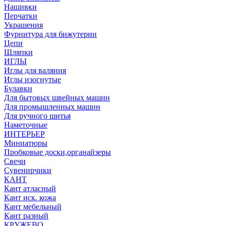
Нашивки
Перчатки
Украшения
Фурнитура для бижутерии
Цепи
Шляпки
ИГЛЫ
Иглы для валяния
Иглы изогнутые
Булавки
Для бытовых швейных машин
Для промышленных машин
Для ручного шитья
Наметочные
ИНТЕРЬЕР
Миниатюры
Пробковые доски,органайзеры
Свечи
Сувенирчики
КАНТ
Кант атласный
Кант иск. кожа
Кант мебельный
Кант разный
КРУЖЕВО