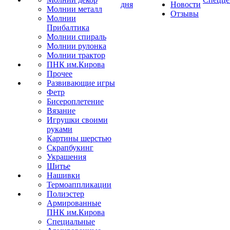
дня
Новости
Молнии металл
Отзывы
Молнии
Прибалтика
Молнии спираль
Молнии рулонка
Молнии трактор
ПНК им.Кирова
Прочее
Развивающие игры
Фетр
Бисероплетение
Вязание
Игрушки своими
руками
Картины шерстью
Скрапбукинг
Украшения
Шитье
Нашивки
Термоаппликации
Полиэстер
Армированные
ПНК им.Кирова
Специальные