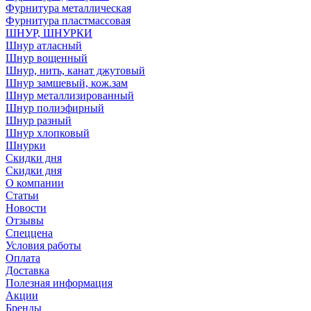
Фурнитура металлическая
Фурнитура пластмассовая
ШНУР, ШНУРКИ
Шнур атласный
Шнур вощенный
Шнур, нить, канат джутовый
Шнур замшевый, кож.зам
Шнур металлизированный
Шнур полиэфирный
Шнур разный
Шнур хлопковый
Шнурки
Скидки дня
Скидки дня
О компании
Статьи
Новости
Отзывы
Спеццена
Условия работы
Оплата
Доставка
Полезная информация
Акции
Бренды