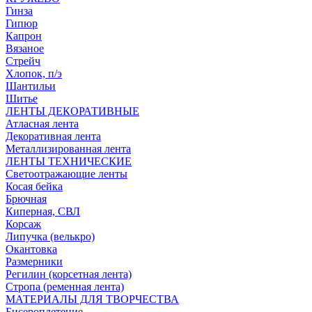
Гинза
Гипюр
Капрон
Вязаное
Стрейч
Хлопок, п/э
Шантильи
Шитье
ЛЕНТЫ ДЕКОРАТИВНЫЕ
Атласная лента
Декоративная лента
Металлизированная лента
ЛЕНТЫ ТЕХНИЧЕСКИЕ
Светоотражающие ленты
Косая бейка
Брючная
Киперная, СВЛ
Корсаж
Липучка (велькро)
Окантовка
Размерники
Регилин (корсетная лента)
Стропа (ременная лента)
МАТЕРИАЛЫ ДЛЯ ТВОРЧЕСТВА
Бисероплетение