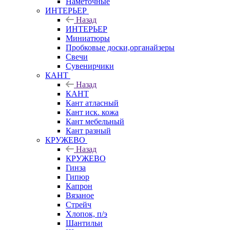
Наметочные
ИНТЕРЬЕР
Назад
ИНТЕРЬЕР
Миниатюры
Пробковые доски,органайзеры
Свечи
Сувенирчики
КАНТ
Назад
КАНТ
Кант атласный
Кант иск. кожа
Кант мебельный
Кант разный
КРУЖЕВО
Назад
КРУЖЕВО
Гинза
Гипюр
Капрон
Вязаное
Стрейч
Хлопок, п/э
Шантильи