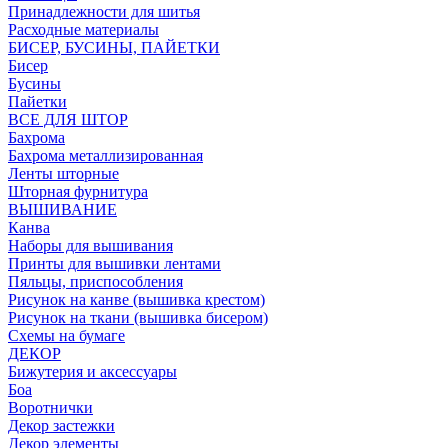
Принадлежности для шитья
Расходные материалы
БИСЕР, БУСИНЫ, ПАЙЕТКИ
Бисер
Бусины
Пайетки
ВСЕ ДЛЯ ШТОР
Бахрома
Бахрома металлизированная
Ленты шторные
Шторная фурнитура
ВЫШИВАНИЕ
Канва
Наборы для вышивания
Принты для вышивки лентами
Пяльцы, приспособления
Рисунок на канве (вышивка крестом)
Рисунок на ткани (вышивка бисером)
Схемы на бумаге
ДЕКОР
Бижутерия и аксессуары
Боа
Воротнички
Декор застежки
Декор элементы