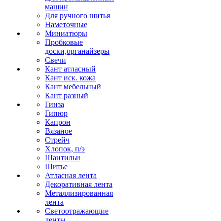
машин
Для ручного шитья
Наметочные
Миниатюры
Пробковые
доски,органайзеры
Свечи
Кант атласный
Кант иск. кожа
Кант мебельный
Кант разный
Гинза
Гипюр
Капрон
Вязаное
Стрейч
Хлопок, п/э
Шантильи
Шитье
Атласная лента
Декоративная лента
Металлизированная
лента
Светоотражающие
ленты