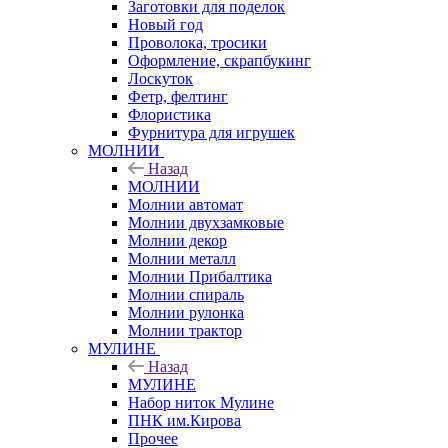
Заготовки для поделок
Новый год
Проволока, тросики
Оформление, скрапбукинг
Лоскуток
Фетр, фелтинг
Флористика
Фурнитура для игрушек
МОЛНИИ
Назад
МОЛНИИ
Молнии автомат
Молнии двухзамковые
Молнии декор
Молнии металл
Молнии Прибалтика
Молнии спираль
Молнии рулонка
Молнии трактор
МУЛИНЕ
Назад
МУЛИНЕ
Набор ниток Мулине
ПНК им.Кирова
Прочее