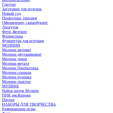
Глиттер
Заготовки для поделок
Новый год
Проволока, тросики
Оформление, скрапбукинг
Лоскуток
Фетр, фелтинг
Флористика
Фурнитура для игрушек
МОЛНИИ
Молнии автомат
Молнии двухзамковые
Молнии декор
Молнии металл
Молнии Прибалтика
Молнии спираль
Молнии рулонка
Молнии трактор
МУЛИНЕ
Набор ниток Мулине
ПНК им.Кирова
Прочее
НАБОРЫ ДЛЯ ТВОРЧЕСТВА
Развивающие игры