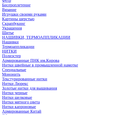
Фетр
Бисероплетение
Вязание
Игрушки своими руками
Картины шерстью
Скрапбукинг
Украшения
Шитье
НАШИВКИ, ТЕРМОАППЛИКАЦИИ
Нашивки
Термоаппликации
НИТКИ
Полиэстер
Армированные ПНК им.Кирова
Нитки швейные в промышленной намотке
Специальные
Мононить
Текстурированные нитки
Нитки Люрекс
Золотые нитки для вышивания
Нитки черные
Нитки шелковые
Нитки мятного цвета
Нитки капроновые
Армированные Китай