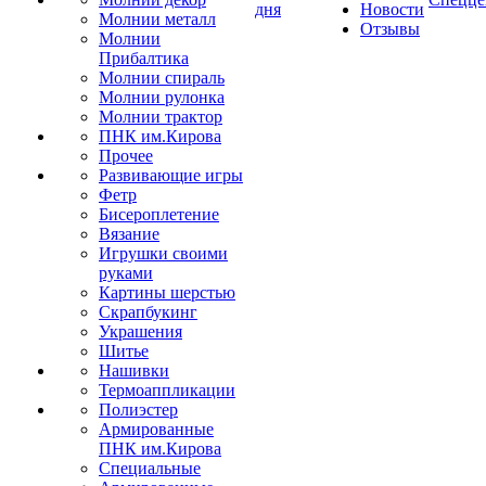
дня
Новости
Молнии металл
Отзывы
Молнии
Прибалтика
Молнии спираль
Молнии рулонка
Молнии трактор
ПНК им.Кирова
Прочее
Развивающие игры
Фетр
Бисероплетение
Вязание
Игрушки своими
руками
Картины шерстью
Скрапбукинг
Украшения
Шитье
Нашивки
Термоаппликации
Полиэстер
Армированные
ПНК им.Кирова
Специальные