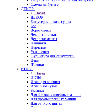
Рисунок на ткани (вышивка бисером)
Схемы на бумаге
ДЕКОР
Назад
ДЕКОР
Бижутерия и аксессуары
Боа
Воротнички
Декор застежки
Декор элементы
Нашивки
Перчатки
Украшения
Фурнитура для бижутерии
Цепи
Шляпки
ИГЛЫ
Назад
ИГЛЫ
Иглы для валяния
Иглы изогнутые
Булавки
Для бытовых швейных машин
Для промышленных машин
Для ручного шитья