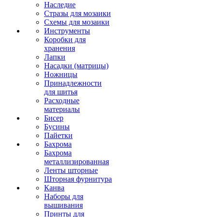
Наследие
Стразы для мозаики
Схемы для мозаики
Инструменты
Коробки для
хранения
Лапки
Насадки (матрицы)
Ножницы
Принадлежности
для шитья
Расходные
материалы
Бисер
Бусины
Пайетки
Бахрома
Бахрома
металлизированная
Ленты шторные
Шторная фурнитура
Канва
Наборы для
вышивания
Принты для