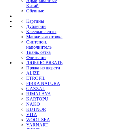
Армированные
Китай
Обувные
Картины
Дублерин
Клеевые ленты
Манжет-заготовка
Синтепон,
наполнитель
Ткань, сетка
Флизелин
ЛЮБЛЮ ВЯЗАТЬ
Пряжа из шерсти
ALIZE
ETROFIL
FIBRA NATURA
GAZZAL
HIMALAYA
KARTOPU
NAKO
KUTNOR
VITA
WOOL SEA
YARNART