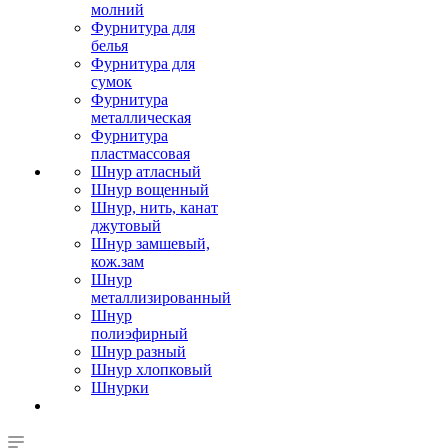
молний
Фурнитура для
белья
Фурнитура для
сумок
Фурнитура
металлическая
Фурнитура
пластмассовая
Шнур атласный
Шнур вощенный
Шнур, нить, канат
джутовый
Шнур замшевый,
кож.зам
Шнур
металлизированный
Шнур
полиэфирный
Шнур разный
Шнур хлопковый
Шнурки