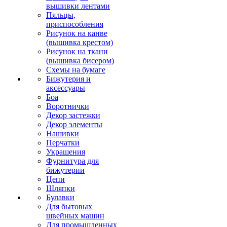
вышивки лентами
Пяльцы,
приспособления
Рисунок на канве
(вышивка крестом)
Рисунок на ткани
(вышивка бисером)
Схемы на бумаге
Бижутерия и
аксессуары
Боа
Воротнички
Декор застежки
Декор элементы
Нашивки
Перчатки
Украшения
Фурнитура для
бижутерии
Цепи
Шляпки
Булавки
Для бытовых
швейных машин
Для промышленных