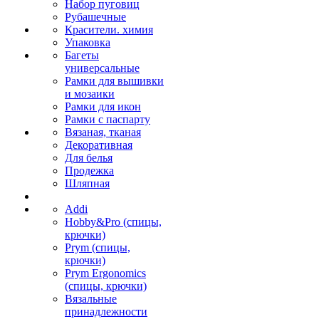
Набор пуговиц
Рубашечные
Красители. химия
Упаковка
Багеты
универсальные
Рамки для вышивки
и мозаики
Рамки для икон
Рамки с паспарту
Вязаная, тканая
Декоративная
Для белья
Продежка
Шляпная
Addi
Hobby&Pro (спицы,
крючки)
Prym (спицы,
крючки)
Prym Ergonomics
(спицы, крючки)
Вязальные
принадлежности