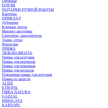
Обувные
ПЛЕЧИ
ПОДАРКИ РУЧНОЙ РАБОТЫ
Картины
ПРИКЛАД
Дублерин
Клеевые ленты
Манжет-заготовка
Синтепон, наполнитель
Ткань, сетка
Флизелин
ПРЯЖА
ЛЮБЛЮ ВЯЗАТЬ
Пряжа для игрушек
Пряжа для корзинок
Пряжа для ковриков
Пряжа для мочалок
Плюшевая пряжа для игрушек
Пряжа из шерсти
ALIZE
ETROFIL
FIBRA NATURA
GAZZAL
HIMALAYA
KARTOPU