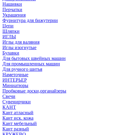
Нашивки
Перчатки
Украшения
Фурнитура для бижутерии
Цепи
Шляпки
ИГЛЫ
Иглы для валяния
Иглы изогнутые
Булавки
Для бытовых швейных машин
Для промышленных машин
Для ручного шитья
Наметочные
ИНТЕРЬЕР
Миниатюры
Пробковые доски,органайзеры
Свечи
Сувенирчики
КАНТ
Кант атласный
Кант иск. кожа
Кант мебельный
Кант разный
КРУЖЕВО