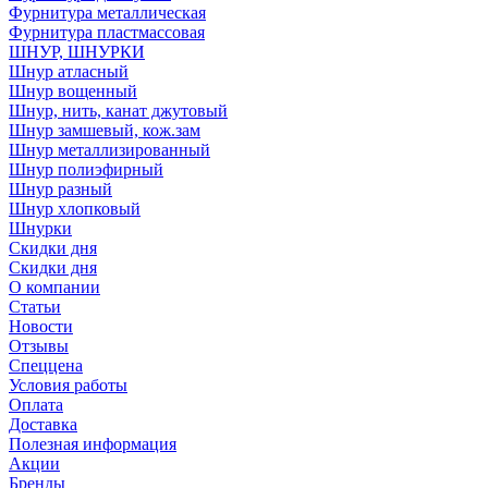
Фурнитура металлическая
Фурнитура пластмассовая
ШНУР, ШНУРКИ
Шнур атласный
Шнур вощенный
Шнур, нить, канат джутовый
Шнур замшевый, кож.зам
Шнур металлизированный
Шнур полиэфирный
Шнур разный
Шнур хлопковый
Шнурки
Скидки дня
Скидки дня
О компании
Статьи
Новости
Отзывы
Спеццена
Условия работы
Оплата
Доставка
Полезная информация
Акции
Бренды