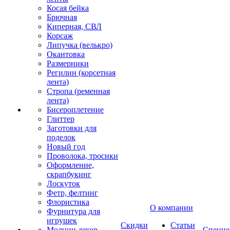
Косая бейка
Брючная
Киперная, СВЛ
Корсаж
Липучка (велькро)
Окантовка
Размерники
Регилин (корсетная
лента)
Стропа (ременная
лента)
Бисероплетение
Глиттер
Заготовки для
поделок
Новый год
Проволока, тросики
Оформление,
скрапбукинг
Лоскуток
Фетр, фелтинг
Флористика
О компании
Фурнитура для
игрушек
Скидки
Статьи
Молнии декор
Спецце