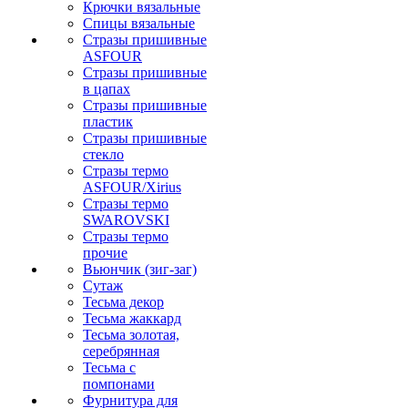
Крючки вязальные
Спицы вязальные
Стразы пришивные
ASFOUR
Стразы пришивные
в цапах
Стразы пришивные
пластик
Стразы пришивные
стекло
Стразы термо
ASFOUR/Xirius
Стразы термо
SWAROVSKI
Стразы термо
прочие
Вьюнчик (зиг-заг)
Сутаж
Тесьма декор
Тесьма жаккард
Тесьма золотая,
серебрянная
Тесьма с
помпонами
Фурнитура для