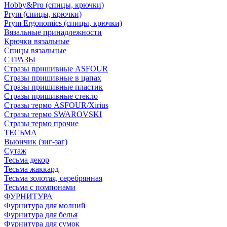
Hobby&Pro (спицы, крючки)
Prym (спицы, крючки)
Prym Ergonomics (спицы, крючки)
Вязальные принадлежности
Крючки вязальные
Спицы вязальные
СТРАЗЫ
Стразы пришивные ASFOUR
Стразы пришивные в цапах
Стразы пришивные пластик
Стразы пришивные стекло
Стразы термо ASFOUR/Xirius
Стразы термо SWAROVSKI
Стразы термо прочие
ТЕСЬМА
Вьюнчик (зиг-заг)
Сутаж
Тесьма декор
Тесьма жаккард
Тесьма золотая, серебрянная
Тесьма с помпонами
ФУРНИТУРА
Фурнитура для молний
Фурнитура для белья
Фурнитура для сумок