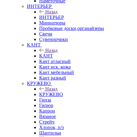
Наметочные
ИНТЕРЬЕР
Назад
ИНТЕРЬЕР
Миниатюры
Пробковые доски,органайзеры
Свечи
Сувенирчики
КАНТ
Назад
КАНТ
Кант атласный
Кант иск. кожа
Кант мебельный
Кант разный
КРУЖЕВО
Назад
КРУЖЕВО
Гинза
Гипюр
Капрон
Вязаное
Стрейч
Хлопок, п/э
Шантильи