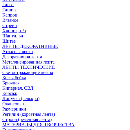
Гинза
Гипюр
Капрон
Вязаное
Стрейч
Хлопок, п/э
Шантильи
Шитье
ЛЕНТЫ ДЕКОРАТИВНЫЕ
Атласная лента
Декоративная лента
Металлизированная лента
ЛЕНТЫ ТЕХНИЧЕСКИЕ
Светоотражающие ленты
Косая бейка
Брючная
Киперная, СВЛ
Корсаж
Липучка (велькро)
Окантовка
Размерники
Регилин (корсетная лента)
Стропа (ременная лента)
МАТЕРИАЛЫ ДЛЯ ТВОРЧЕСТВА
Бисероплетение