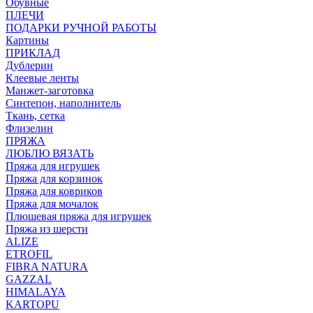
Обувные
ПЛЕЧИ
ПОДАРКИ РУЧНОЙ РАБОТЫ
Картины
ПРИКЛАД
Дублерин
Клеевые ленты
Манжет-заготовка
Синтепон, наполнитель
Ткань, сетка
Флизелин
ПРЯЖА
ЛЮБЛЮ ВЯЗАТЬ
Пряжа для игрушек
Пряжа для корзинок
Пряжа для ковриков
Пряжа для мочалок
Плюшевая пряжа для игрушек
Пряжа из шерсти
ALIZE
ETROFIL
FIBRA NATURA
GAZZAL
HIMALAYA
KARTOPU