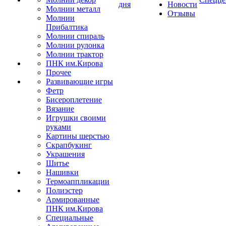
дня
Новости
Молнии металл
Отзывы
Молнии
Прибалтика
Молнии спираль
Молнии рулонка
Молнии трактор
ПНК им.Кирова
Прочее
Развивающие игры
Фетр
Бисероплетение
Вязание
Игрушки своими
руками
Картины шерстью
Скрапбукинг
Украшения
Шитье
Нашивки
Термоаппликации
Полиэстер
Армированные
ПНК им.Кирова
Специальные