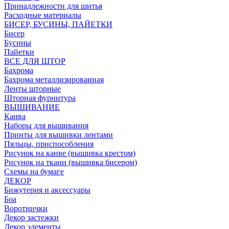
Принадлежности для шитья
Расходные материалы
БИСЕР, БУСИНЫ, ПАЙЕТКИ
Бисер
Бусины
Пайетки
ВСЕ ДЛЯ ШТОР
Бахрома
Бахрома металлизированная
Ленты шторные
Шторная фурнитура
ВЫШИВАНИЕ
Канва
Наборы для вышивания
Принты для вышивки лентами
Пяльцы, приспособления
Рисунок на канве (вышивка крестом)
Рисунок на ткани (вышивка бисером)
Схемы на бумаге
ДЕКОР
Бижутерия и аксессуары
Боа
Воротнички
Декор застежки
Декор элементы