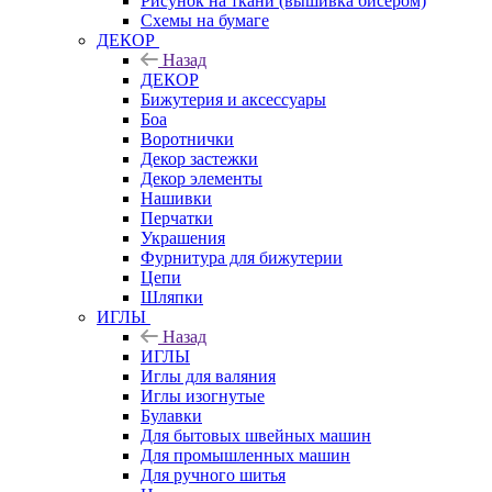
Рисунок на ткани (вышивка бисером)
Схемы на бумаге
ДЕКОР
Назад
ДЕКОР
Бижутерия и аксессуары
Боа
Воротнички
Декор застежки
Декор элементы
Нашивки
Перчатки
Украшения
Фурнитура для бижутерии
Цепи
Шляпки
ИГЛЫ
Назад
ИГЛЫ
Иглы для валяния
Иглы изогнутые
Булавки
Для бытовых швейных машин
Для промышленных машин
Для ручного шитья