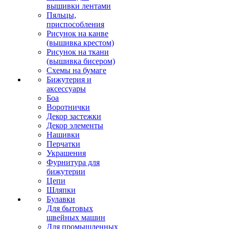
вышивки лентами
Пяльцы,
приспособления
Рисунок на канве
(вышивка крестом)
Рисунок на ткани
(вышивка бисером)
Схемы на бумаге
Бижутерия и
аксессуары
Боа
Воротнички
Декор застежки
Декор элементы
Нашивки
Перчатки
Украшения
Фурнитура для
бижутерии
Цепи
Шляпки
Булавки
Для бытовых
швейных машин
Для промышленных