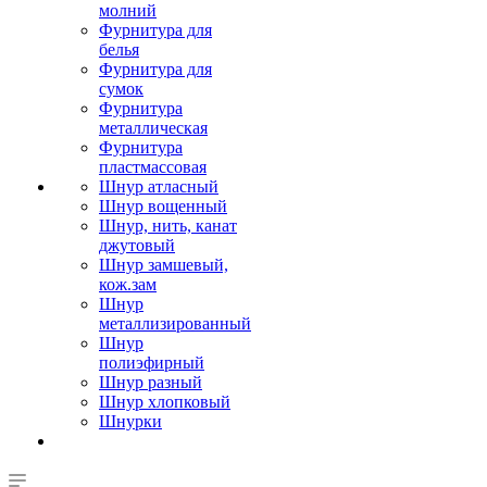
молний
Фурнитура для
белья
Фурнитура для
сумок
Фурнитура
металлическая
Фурнитура
пластмассовая
Шнур атласный
Шнур вощенный
Шнур, нить, канат
джутовый
Шнур замшевый,
кож.зам
Шнур
металлизированный
Шнур
полиэфирный
Шнур разный
Шнур хлопковый
Шнурки