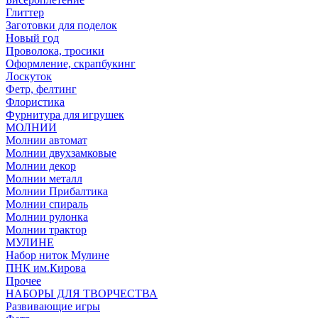
Глиттер
Заготовки для поделок
Новый год
Проволока, тросики
Оформление, скрапбукинг
Лоскуток
Фетр, фелтинг
Флористика
Фурнитура для игрушек
МОЛНИИ
Молнии автомат
Молнии двухзамковые
Молнии декор
Молнии металл
Молнии Прибалтика
Молнии спираль
Молнии рулонка
Молнии трактор
МУЛИНЕ
Набор ниток Мулине
ПНК им.Кирова
Прочее
НАБОРЫ ДЛЯ ТВОРЧЕСТВА
Развивающие игры