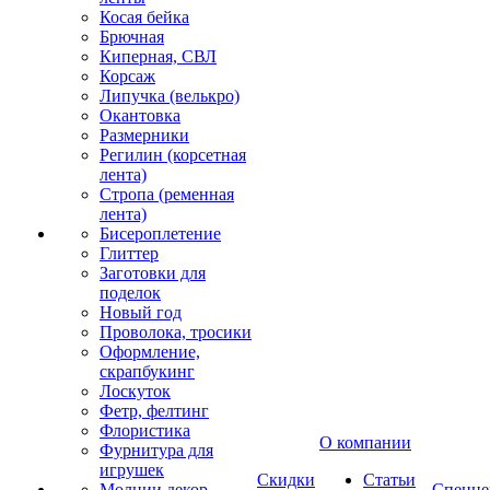
Косая бейка
Брючная
Киперная, СВЛ
Корсаж
Липучка (велькро)
Окантовка
Размерники
Регилин (корсетная
лента)
Стропа (ременная
лента)
Бисероплетение
Глиттер
Заготовки для
поделок
Новый год
Проволока, тросики
Оформление,
скрапбукинг
Лоскуток
Фетр, фелтинг
Флористика
О компании
Фурнитура для
игрушек
Скидки
Статьи
Молнии декор
Спецце