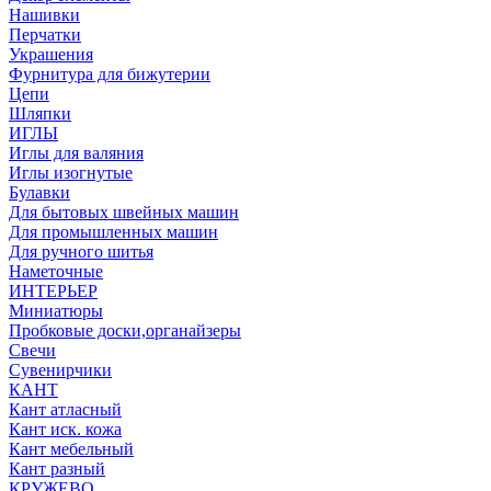
Нашивки
Перчатки
Украшения
Фурнитура для бижутерии
Цепи
Шляпки
ИГЛЫ
Иглы для валяния
Иглы изогнутые
Булавки
Для бытовых швейных машин
Для промышленных машин
Для ручного шитья
Наметочные
ИНТЕРЬЕР
Миниатюры
Пробковые доски,органайзеры
Свечи
Сувенирчики
КАНТ
Кант атласный
Кант иск. кожа
Кант мебельный
Кант разный
КРУЖЕВО