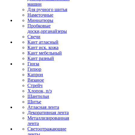
машин
Для ручного шитья
Наметочные
Миниатюры
Пробковые
доски,органайзеры
Свечи
Кант атласный
Кант иск. кожа
Кант мебельный
Кант разный
Гинза
Гипюр
Капрон
Вязаное
Стрейч
Хлопок, п/э
Шантильи
Шитье
Атласная лента
Декоративная лента
Металлизированная
лента
Светоотражающие
ленты