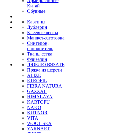
Армированные
Китай
Обувные
Картины
Дублерин
Клеевые ленты
Манжет-заготовка
Синтепон,
наполнитель
Ткань, сетка
Флизелин
ЛЮБЛЮ ВЯЗАТЬ
Пряжа из шерсти
ALIZE
ETROFIL
FIBRA NATURA
GAZZAL
HIMALAYA
KARTOPU
NAKO
KUTNOR
VITA
WOOL SEA
YARNART