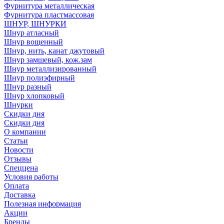
Фурнитура металлическая
Фурнитура пластмассовая
ШНУР, ШНУРКИ
Шнур атласный
Шнур вощенный
Шнур, нить, канат джутовый
Шнур замшевый, кож.зам
Шнур металлизированный
Шнур полиэфирный
Шнур разный
Шнур хлопковый
Шнурки
Скидки дня
Скидки дня
О компании
Статьи
Новости
Отзывы
Спеццена
Условия работы
Оплата
Доставка
Полезная информация
Акции
Бренды