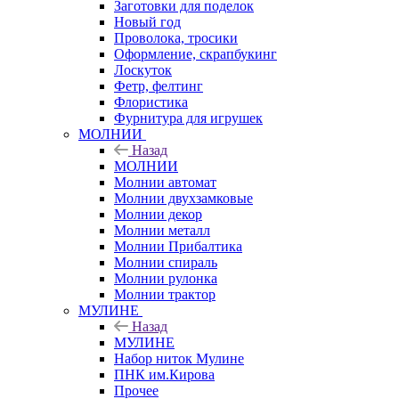
Заготовки для поделок
Новый год
Проволока, тросики
Оформление, скрапбукинг
Лоскуток
Фетр, фелтинг
Флористика
Фурнитура для игрушек
МОЛНИИ
Назад
МОЛНИИ
Молнии автомат
Молнии двухзамковые
Молнии декор
Молнии металл
Молнии Прибалтика
Молнии спираль
Молнии рулонка
Молнии трактор
МУЛИНЕ
Назад
МУЛИНЕ
Набор ниток Мулине
ПНК им.Кирова
Прочее