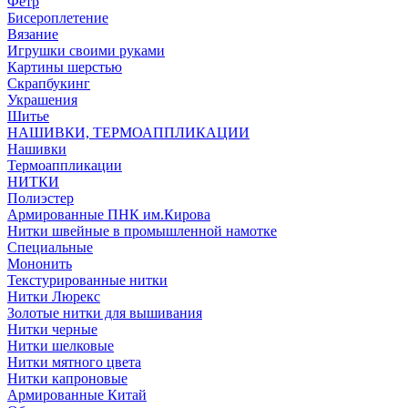
Фетр
Бисероплетение
Вязание
Игрушки своими руками
Картины шерстью
Скрапбукинг
Украшения
Шитье
НАШИВКИ, ТЕРМОАППЛИКАЦИИ
Нашивки
Термоаппликации
НИТКИ
Полиэстер
Армированные ПНК им.Кирова
Нитки швейные в промышленной намотке
Специальные
Мононить
Текстурированные нитки
Нитки Люрекс
Золотые нитки для вышивания
Нитки черные
Нитки шелковые
Нитки мятного цвета
Нитки капроновые
Армированные Китай