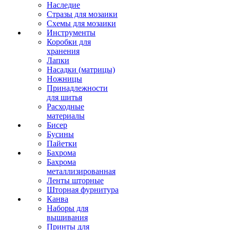
Наследие
Стразы для мозаики
Схемы для мозаики
Инструменты
Коробки для
хранения
Лапки
Насадки (матрицы)
Ножницы
Принадлежности
для шитья
Расходные
материалы
Бисер
Бусины
Пайетки
Бахрома
Бахрома
металлизированная
Ленты шторные
Шторная фурнитура
Канва
Наборы для
вышивания
Принты для