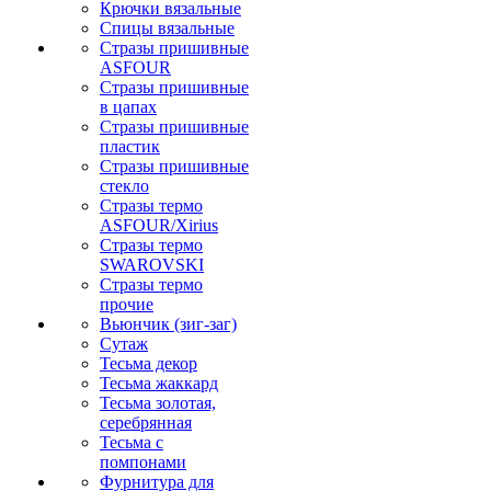
Крючки вязальные
Спицы вязальные
Стразы пришивные
ASFOUR
Стразы пришивные
в цапах
Стразы пришивные
пластик
Стразы пришивные
стекло
Стразы термо
ASFOUR/Xirius
Стразы термо
SWAROVSKI
Стразы термо
прочие
Вьюнчик (зиг-заг)
Сутаж
Тесьма декор
Тесьма жаккард
Тесьма золотая,
серебрянная
Тесьма с
помпонами
Фурнитура для