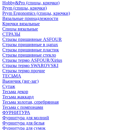
Hobby&Pro (спицы, крючки)
Prym (спицы, крючки)
Prym Ergonomics (спицы, крючки)
Вязальные принадлежности
Крючки вязальные
Спицы вязальные
СТРАЗЫ
Стразы пришивные ASFOUR
Стразы пришивные в цапах
Стразы пришивные пластик
Стразы пришивные стекло
Стразы термо ASFOUR/Xirius
Стразы термо SWAROVSKI
Стразы термо прочие
ТЕСЬМА
Вьюнчик (зиг-заг)
Сутаж
Тесьма декор
Тесьма жаккард
Тесьма золотая, серебрянная
Тесьма с помпонами
ФУРНИТУРА
Фурнитура для молний
Фурнитура для белья
Фурнитура для сумок