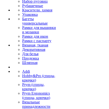
Набор пуговиц
Рубашечные
Красители. химия
Упаковка
Багеты
универсальные
Рамки для вышивки
и мозаики
Рамки для икон
Рамки с паспарту
Вязаная, тканая
Декоративная
Для белья
Продежка
Шляпная
Addi
Hobby&Pro (спицы,
крючки)
Prym (спицы,
крючки)
Prym Ergonomics
(спицы, крючки)
Вязальные
принадлежности