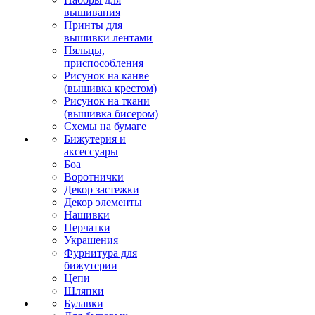
вышивания
Принты для
вышивки лентами
Пяльцы,
приспособления
Рисунок на канве
(вышивка крестом)
Рисунок на ткани
(вышивка бисером)
Схемы на бумаге
Бижутерия и
аксессуары
Боа
Воротнички
Декор застежки
Декор элементы
Нашивки
Перчатки
Украшения
Фурнитура для
бижутерии
Цепи
Шляпки
Булавки