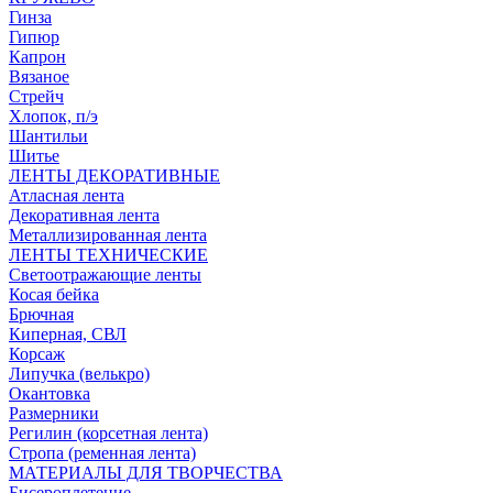
Гинза
Гипюр
Капрон
Вязаное
Стрейч
Хлопок, п/э
Шантильи
Шитье
ЛЕНТЫ ДЕКОРАТИВНЫЕ
Атласная лента
Декоративная лента
Металлизированная лента
ЛЕНТЫ ТЕХНИЧЕСКИЕ
Светоотражающие ленты
Косая бейка
Брючная
Киперная, СВЛ
Корсаж
Липучка (велькро)
Окантовка
Размерники
Регилин (корсетная лента)
Стропа (ременная лента)
МАТЕРИАЛЫ ДЛЯ ТВОРЧЕСТВА
Бисероплетение