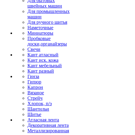
Для бытовых
швейных машин
Для промышленных
машин
Для ручного шитья
Наметочные
Миниатюры
Пробковые
доски,органайзеры
Свечи
Кант атласный
Кант иск. кожа
Кант мебельный
Кант разный
Гинза
Гипюр
Капрон
Вязаное
Стрейч
Хлопок, п/э
Шантильи
Шитье
Атласная лента
Декоративная лента
Металлизированная