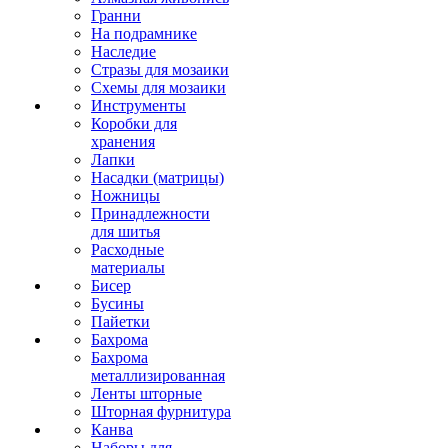
Гранни
На подрамнике
Наследие
Стразы для мозаики
Схемы для мозаики
Инструменты
Коробки для
хранения
Лапки
Насадки (матрицы)
Ножницы
Принадлежности
для шитья
Расходные
материалы
Бисер
Бусины
Пайетки
Бахрома
Бахрома
металлизированная
Ленты шторные
Шторная фурнитура
Канва
Наборы для