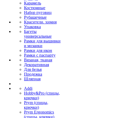
Карамель
Костюмные
Набор пуговиц
Рубашечные
Красители. химия
Упаковка
Багеты
универсальные
Рамки для вышивки
и мозаики
Рамки для икон
Рамки с паспарту
Вязаная, тканая
Декоративная
Для белья
Продежка
Шляпная
Addi
Hobby&Pro (спицы,
крючки)
Prym (спицы,
крючки)
Prym Ergonomics
(спицы, крючки)