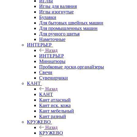
ИГЛЫ
Иглы для валяния
Иглы изогнутые
Булавки
Для бытовых швейных машин
Для промышленных машин
Для ручного шитья
Наметочные
ИНТЕРЬЕР
Назад
ИНТЕРЬЕР
Миниатюры
Пробковые доски,органайзеры
Свечи
Сувенирчики
КАНТ
Назад
КАНТ
Кант атласный
Кант иск. кожа
Кант мебельный
Кант разный
КРУЖЕВО
Назад
КРУЖЕВО