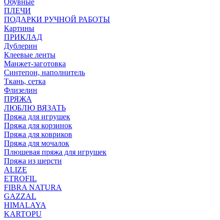
Обувные
ПЛЕЧИ
ПОДАРКИ РУЧНОЙ РАБОТЫ
Картины
ПРИКЛАД
Дублерин
Клеевые ленты
Манжет-заготовка
Синтепон, наполнитель
Ткань, сетка
Флизелин
ПРЯЖА
ЛЮБЛЮ ВЯЗАТЬ
Пряжа для игрушек
Пряжа для корзинок
Пряжа для ковриков
Пряжа для мочалок
Плюшевая пряжа для игрушек
Пряжа из шерсти
ALIZE
ETROFIL
FIBRA NATURA
GAZZAL
HIMALAYA
KARTOPU