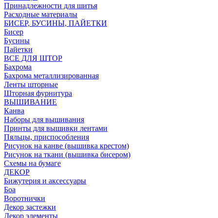
Принадлежности для шитья
Расходные материалы
БИСЕР, БУСИНЫ, ПАЙЕТКИ
Бисер
Бусины
Пайетки
ВСЕ ДЛЯ ШТОР
Бахрома
Бахрома металлизированная
Ленты шторные
Шторная фурнитура
ВЫШИВАНИЕ
Канва
Наборы для вышивания
Принты для вышивки лентами
Пяльцы, приспособления
Рисунок на канве (вышивка крестом)
Рисунок на ткани (вышивка бисером)
Схемы на бумаге
ДЕКОР
Бижутерия и аксессуары
Боа
Воротнички
Декор застежки
Декор элементы