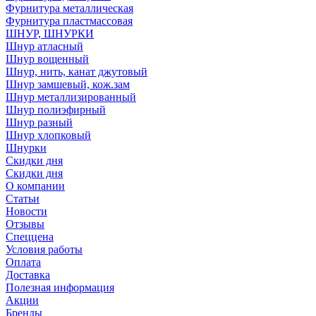
Фурнитура металлическая
Фурнитура пластмассовая
ШНУР, ШНУРКИ
Шнур атласный
Шнур вощенный
Шнур, нить, канат джутовый
Шнур замшевый, кож.зам
Шнур металлизированный
Шнур полиэфирный
Шнур разный
Шнур хлопковый
Шнурки
Скидки дня
Скидки дня
О компании
Статьи
Новости
Отзывы
Спеццена
Условия работы
Оплата
Доставка
Полезная информация
Акции
Бренды