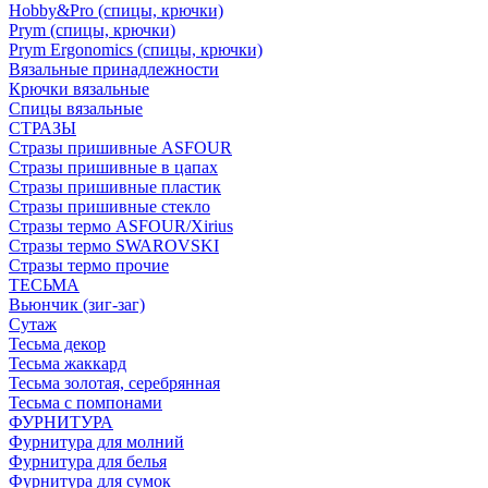
Hobby&Pro (спицы, крючки)
Prym (спицы, крючки)
Prym Ergonomics (спицы, крючки)
Вязальные принадлежности
Крючки вязальные
Спицы вязальные
СТРАЗЫ
Стразы пришивные ASFOUR
Стразы пришивные в цапах
Стразы пришивные пластик
Стразы пришивные стекло
Стразы термо ASFOUR/Xirius
Стразы термо SWAROVSKI
Стразы термо прочие
ТЕСЬМА
Вьюнчик (зиг-заг)
Сутаж
Тесьма декор
Тесьма жаккард
Тесьма золотая, серебрянная
Тесьма с помпонами
ФУРНИТУРА
Фурнитура для молний
Фурнитура для белья
Фурнитура для сумок