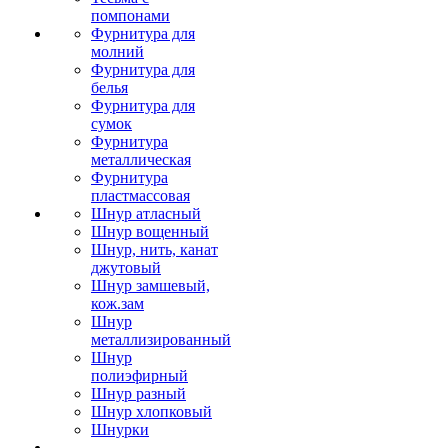
помпонами
Фурнитура для
молний
Фурнитура для
белья
Фурнитура для
сумок
Фурнитура
металлическая
Фурнитура
пластмассовая
Шнур атласный
Шнур вощенный
Шнур, нить, канат
джутовый
Шнур замшевый,
кож.зам
Шнур
металлизированный
Шнур
полиэфирный
Шнур разный
Шнур хлопковый
Шнурки