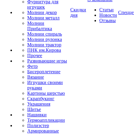
Фурнитура для
игрушек
Скидки
Статьи
Молнии декор
Спецце
дня
Новости
Молнии металл
Отзывы
Молнии
Прибалтика
Молнии спираль
Молнии рулонка
Молнии трактор
ПНК им.Кирова
Прочее
Развивающие игры
Фетр
Бисероплетение
Вязание
Игрушки своими
руками
Картины шерстью
Скрапбукинг
Украшения
Шитье
Нашивки
Термоаппликации
Полиэстер
Армированные