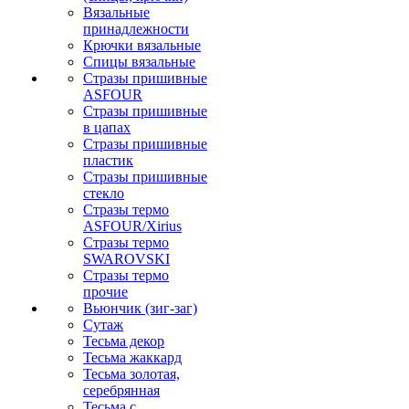
Вязальные
принадлежности
Крючки вязальные
Спицы вязальные
Стразы пришивные
ASFOUR
Стразы пришивные
в цапах
Стразы пришивные
пластик
Стразы пришивные
стекло
Стразы термо
ASFOUR/Xirius
Стразы термо
SWAROVSKI
Стразы термо
прочие
Вьюнчик (зиг-заг)
Сутаж
Тесьма декор
Тесьма жаккард
Тесьма золотая,
серебрянная
Тесьма с