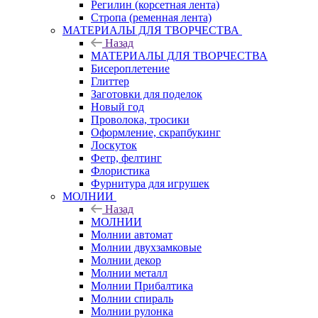
Регилин (корсетная лента)
Стропа (ременная лента)
МАТЕРИАЛЫ ДЛЯ ТВОРЧЕСТВА
Назад
МАТЕРИАЛЫ ДЛЯ ТВОРЧЕСТВА
Бисероплетение
Глиттер
Заготовки для поделок
Новый год
Проволока, тросики
Оформление, скрапбукинг
Лоскуток
Фетр, фелтинг
Флористика
Фурнитура для игрушек
МОЛНИИ
Назад
МОЛНИИ
Молнии автомат
Молнии двухзамковые
Молнии декор
Молнии металл
Молнии Прибалтика
Молнии спираль
Молнии рулонка