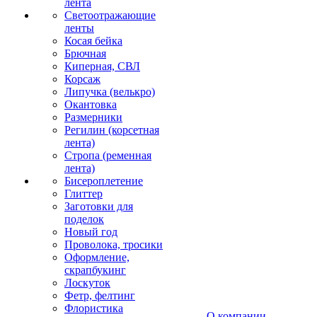
лента
Светоотражающие
ленты
Косая бейка
Брючная
Киперная, СВЛ
Корсаж
Липучка (велькро)
Окантовка
Размерники
Регилин (корсетная
лента)
Стропа (ременная
лента)
Бисероплетение
Глиттер
Заготовки для
поделок
Новый год
Проволока, тросики
Оформление,
скрапбукинг
Лоскуток
Фетр, фелтинг
Флористика
О компании