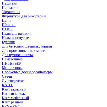
Нашивки
Перчатки
Украшения
Фурнитура для бижутерии
Цепи
Шляпки
ИГЛЫ
Иглы для валяния
Иглы изогнутые
Булавки
Для бытовых швейных машин
Для промышленных машин
Для ручного шитья
Наметочные
ИНТЕРЬЕР
Миниатюры
Пробковые доски,органайзеры
Свечи
Сувенирчики
КАНТ
Кант атласный
Кант иск. кожа
Кант мебельный
Кант разный
КРУЖЕВО