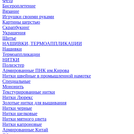
Фетр
Бисероплетение
Вязание
Игрушки своими руками
Картины шерстью
Скрапбукинг
Украшения
Шитье
НАШИВКИ, ТЕРМОАППЛИКАЦИИ
Нашивки
Термоаппликации
НИТКИ
Полиэстер
Армированные ПНК им.Кирова
Нитки швейные в промышленной намотке
Специальные
Мононить
Текстурированные нитки
Нитки Люрекс
Золотые нитки для вышивания
Нитки черные
Нитки шелковые
Нитки мятного цвета
Нитки капроновые
Армированные Китай