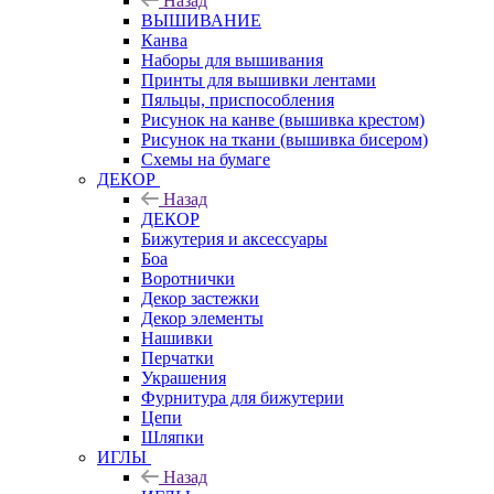
Назад
ВЫШИВАНИЕ
Канва
Наборы для вышивания
Принты для вышивки лентами
Пяльцы, приспособления
Рисунок на канве (вышивка крестом)
Рисунок на ткани (вышивка бисером)
Схемы на бумаге
ДЕКОР
Назад
ДЕКОР
Бижутерия и аксессуары
Боа
Воротнички
Декор застежки
Декор элементы
Нашивки
Перчатки
Украшения
Фурнитура для бижутерии
Цепи
Шляпки
ИГЛЫ
Назад