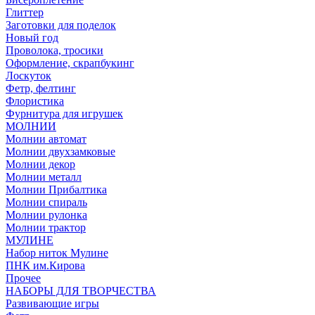
Глиттер
Заготовки для поделок
Новый год
Проволока, тросики
Оформление, скрапбукинг
Лоскуток
Фетр, фелтинг
Флористика
Фурнитура для игрушек
МОЛНИИ
Молнии автомат
Молнии двухзамковые
Молнии декор
Молнии металл
Молнии Прибалтика
Молнии спираль
Молнии рулонка
Молнии трактор
МУЛИНЕ
Набор ниток Мулине
ПНК им.Кирова
Прочее
НАБОРЫ ДЛЯ ТВОРЧЕСТВА
Развивающие игры