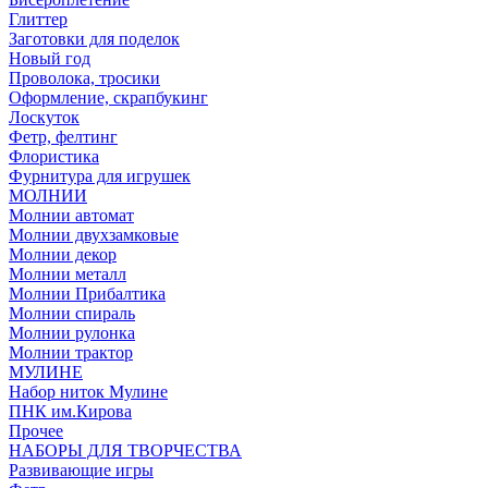
Глиттер
Заготовки для поделок
Новый год
Проволока, тросики
Оформление, скрапбукинг
Лоскуток
Фетр, фелтинг
Флористика
Фурнитура для игрушек
МОЛНИИ
Молнии автомат
Молнии двухзамковые
Молнии декор
Молнии металл
Молнии Прибалтика
Молнии спираль
Молнии рулонка
Молнии трактор
МУЛИНЕ
Набор ниток Мулине
ПНК им.Кирова
Прочее
НАБОРЫ ДЛЯ ТВОРЧЕСТВА
Развивающие игры