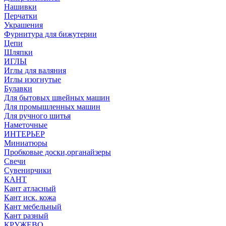
Нашивки
Перчатки
Украшения
Фурнитура для бижутерии
Цепи
Шляпки
ИГЛЫ
Иглы для валяния
Иглы изогнутые
Булавки
Для бытовых швейных машин
Для промышленных машин
Для ручного шитья
Наметочные
ИНТЕРЬЕР
Миниатюры
Пробковые доски,органайзеры
Свечи
Сувенирчики
КАНТ
Кант атласный
Кант иск. кожа
Кант мебельный
Кант разный
КРУЖЕВО