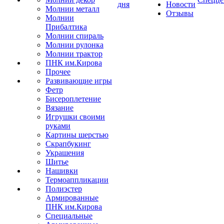
дня
Новости
Молнии металл
Отзывы
Молнии
Прибалтика
Молнии спираль
Молнии рулонка
Молнии трактор
ПНК им.Кирова
Прочее
Развивающие игры
Фетр
Бисероплетение
Вязание
Игрушки своими
руками
Картины шерстью
Скрапбукинг
Украшения
Шитье
Нашивки
Термоаппликации
Полиэстер
Армированные
ПНК им.Кирова
Специальные