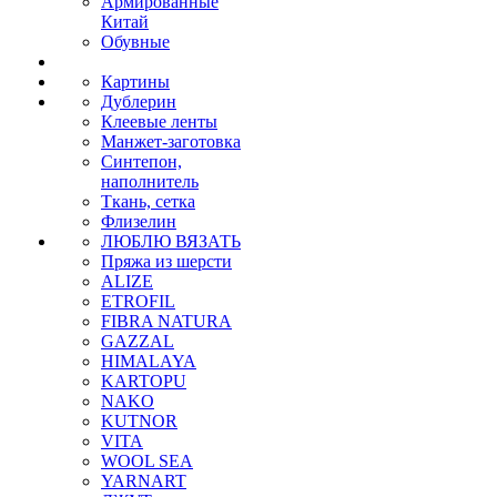
Армированные
Китай
Обувные
Картины
Дублерин
Клеевые ленты
Манжет-заготовка
Синтепон,
наполнитель
Ткань, сетка
Флизелин
ЛЮБЛЮ ВЯЗАТЬ
Пряжа из шерсти
ALIZE
ETROFIL
FIBRA NATURA
GAZZAL
HIMALAYA
KARTOPU
NAKO
KUTNOR
VITA
WOOL SEA
YARNART