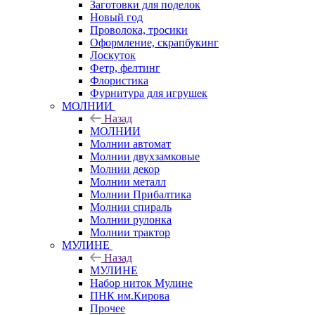
Заготовки для поделок
Новый год
Проволока, тросики
Оформление, скрапбукинг
Лоскуток
Фетр, фелтинг
Флористика
Фурнитура для игрушек
МОЛНИИ
Назад
МОЛНИИ
Молнии автомат
Молнии двухзамковые
Молнии декор
Молнии металл
Молнии Прибалтика
Молнии спираль
Молнии рулонка
Молнии трактор
МУЛИНЕ
Назад
МУЛИНЕ
Набор ниток Мулине
ПНК им.Кирова
Прочее