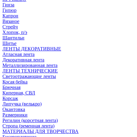
Гинза
Гипюр
Капрон
Вязаное
Стрейч
Хлопок, п/э
Шантильи
Шитье
ЛЕНТЫ ДЕКОРАТИВНЫЕ
Атласная лента
Декоративная лента
Металлизированная лента
ЛЕНТЫ ТЕХНИЧЕСКИЕ
Светоотражающие ленты
Косая бейка
Брючная
Киперная, СВЛ
Корсаж
Липучка (велькро)
Окантовка
Размерники
Регилин (корсетная лента)
Стропа (ременная лента)
МАТЕРИАЛЫ ДЛЯ ТВОРЧЕСТВА
Бисероплетение