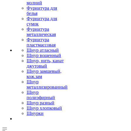
молний
Фурнитура для
белья
Фурнитура для
сумок
Фурнитура
металлическая
Фурнитура
пластмассовая
Шнур атласный
Шнур вощенный
Шнур, нить, канат
джутовый
Шнур замшевый,
кож.зам
Шнур
металлизированный
Шнур
полиэфирный
Шнур разный
Шнур хлопковый
Шнурки