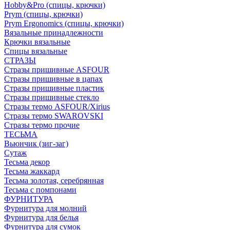
Hobby&Pro (спицы, крючки)
Prym (спицы, крючки)
Prym Ergonomics (спицы, крючки)
Вязальные принадлежности
Крючки вязальные
Спицы вязальные
СТРАЗЫ
Стразы пришивные ASFOUR
Стразы пришивные в цапах
Стразы пришивные пластик
Стразы пришивные стекло
Стразы термо ASFOUR/Xirius
Стразы термо SWAROVSKI
Стразы термо прочие
ТЕСЬМА
Вьюнчик (зиг-заг)
Сутаж
Тесьма декор
Тесьма жаккард
Тесьма золотая, серебрянная
Тесьма с помпонами
ФУРНИТУРА
Фурнитура для молний
Фурнитура для белья
Фурнитура для сумок