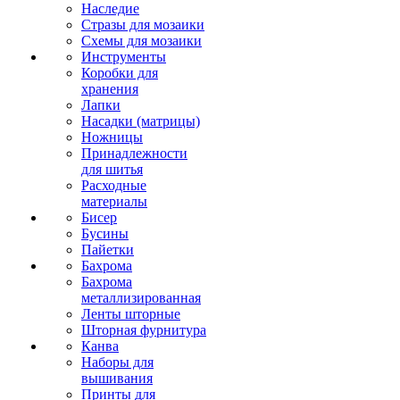
Наследие
Стразы для мозаики
Схемы для мозаики
Инструменты
Коробки для
хранения
Лапки
Насадки (матрицы)
Ножницы
Принадлежности
для шитья
Расходные
материалы
Бисер
Бусины
Пайетки
Бахрома
Бахрома
металлизированная
Ленты шторные
Шторная фурнитура
Канва
Наборы для
вышивания
Принты для