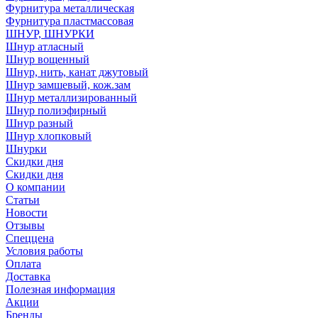
Фурнитура металлическая
Фурнитура пластмассовая
ШНУР, ШНУРКИ
Шнур атласный
Шнур вощенный
Шнур, нить, канат джутовый
Шнур замшевый, кож.зам
Шнур металлизированный
Шнур полиэфирный
Шнур разный
Шнур хлопковый
Шнурки
Скидки дня
Скидки дня
О компании
Статьи
Новости
Отзывы
Спеццена
Условия работы
Оплата
Доставка
Полезная информация
Акции
Бренды