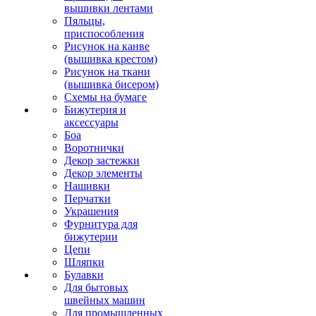
вышивки лентами
Пяльцы,
приспособления
Рисунок на канве
(вышивка крестом)
Рисунок на ткани
(вышивка бисером)
Схемы на бумаге
Бижутерия и
аксессуары
Боа
Воротнички
Декор застежки
Декор элементы
Нашивки
Перчатки
Украшения
Фурнитура для
бижутерии
Цепи
Шляпки
Булавки
Для бытовых
швейных машин
Для промышленных