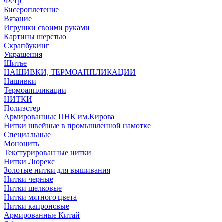
Фетр
Бисероплетение
Вязание
Игрушки своими руками
Картины шерстью
Скрапбукинг
Украшения
Шитье
НАШИВКИ, ТЕРМОАППЛИКАЦИИ
Нашивки
Термоаппликации
НИТКИ
Полиэстер
Армированные ПНК им.Кирова
Нитки швейные в промышленной намотке
Специальные
Мононить
Текстурированные нитки
Нитки Люрекс
Золотые нитки для вышивания
Нитки черные
Нитки шелковые
Нитки мятного цвета
Нитки капроновые
Армированные Китай