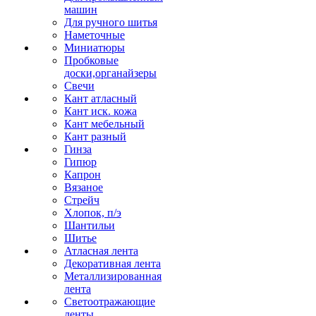
машин
Для ручного шитья
Наметочные
Миниатюры
Пробковые
доски,органайзеры
Свечи
Кант атласный
Кант иск. кожа
Кант мебельный
Кант разный
Гинза
Гипюр
Капрон
Вязаное
Стрейч
Хлопок, п/э
Шантильи
Шитье
Атласная лента
Декоративная лента
Металлизированная
лента
Светоотражающие
ленты