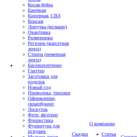
Косая бейка
Брючная
Киперная, СВЛ
Корсаж
Липучка (велькро)
Окантовка
Размерники
Регилин (корсетная
лента)
Стропа (ременная
лента)
Бисероплетение
Глиттер
Заготовки для
поделок
Новый год
Проволока, тросики
Оформление,
скрапбукинг
Лоскуток
Фетр, фелтинг
Флористика
О компании
Фурнитура для
игрушек
Скидки
Статьи
Молнии декор
Спецце