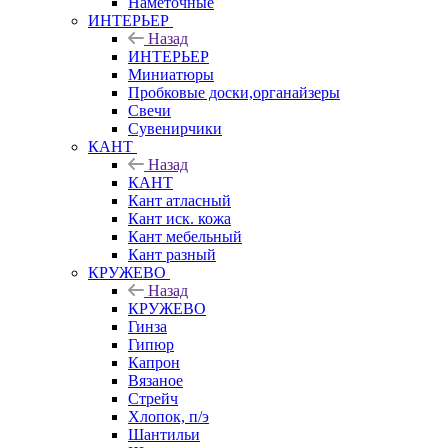
Наметочные
ИНТЕРЬЕР
Назад
ИНТЕРЬЕР
Миниатюры
Пробковые доски,органайзеры
Свечи
Сувенирчики
КАНТ
Назад
КАНТ
Кант атласный
Кант иск. кожа
Кант мебельный
Кант разный
КРУЖЕВО
Назад
КРУЖЕВО
Гинза
Гипюр
Капрон
Вязаное
Стрейч
Хлопок, п/э
Шантильи