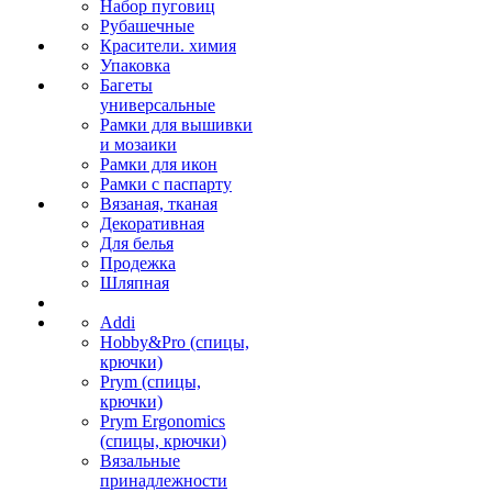
Набор пуговиц
Рубашечные
Красители. химия
Упаковка
Багеты
универсальные
Рамки для вышивки
и мозаики
Рамки для икон
Рамки с паспарту
Вязаная, тканая
Декоративная
Для белья
Продежка
Шляпная
Addi
Hobby&Pro (спицы,
крючки)
Prym (спицы,
крючки)
Prym Ergonomics
(спицы, крючки)
Вязальные
принадлежности