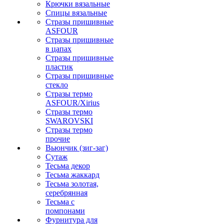
Крючки вязальные
Спицы вязальные
Стразы пришивные
ASFOUR
Стразы пришивные
в цапах
Стразы пришивные
пластик
Стразы пришивные
стекло
Стразы термо
ASFOUR/Xirius
Стразы термо
SWAROVSKI
Стразы термо
прочие
Вьюнчик (зиг-заг)
Сутаж
Тесьма декор
Тесьма жаккард
Тесьма золотая,
серебрянная
Тесьма с
помпонами
Фурнитура для