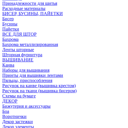
Принадлежности для шитья
Расходные материалы
БИСЕР, БУСИНЫ, ПАЙЕТКИ
Бисер
Бусины
Пайетки
ВСЕ ДЛЯ ШТОР
Бахрома
Бахрома металлизированная
Ленты шторные
Шторная фурнитура
ВЫШИВАНИЕ
Канва
Наборы для вышивания
Принты для вышивки лентами
Пяльцы, приспособления
Рисунок на канве (вышивка крестом)
Рисунок на ткани (вышивка бисером)
Схемы на бумаге
ДЕКОР
Бижутерия и аксессуары
Боа
Воротнички
Декор застежки
Декор элементы