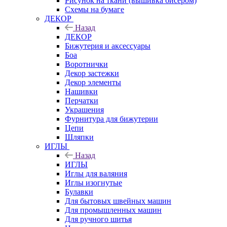
Рисунок на ткани (вышивка бисером)
Схемы на бумаге
ДЕКОР
Назад
ДЕКОР
Бижутерия и аксессуары
Боа
Воротнички
Декор застежки
Декор элементы
Нашивки
Перчатки
Украшения
Фурнитура для бижутерии
Цепи
Шляпки
ИГЛЫ
Назад
ИГЛЫ
Иглы для валяния
Иглы изогнутые
Булавки
Для бытовых швейных машин
Для промышленных машин
Для ручного шитья