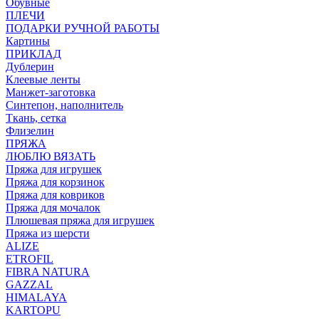
Обувные
ПЛЕЧИ
ПОДАРКИ РУЧНОЙ РАБОТЫ
Картины
ПРИКЛАД
Дублерин
Клеевые ленты
Манжет-заготовка
Синтепон, наполнитель
Ткань, сетка
Флизелин
ПРЯЖА
ЛЮБЛЮ ВЯЗАТЬ
Пряжа для игрушек
Пряжа для корзинок
Пряжа для ковриков
Пряжа для мочалок
Плюшевая пряжа для игрушек
Пряжа из шерсти
ALIZE
ETROFIL
FIBRA NATURA
GAZZAL
HIMALAYA
KARTOPU