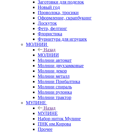
Заготовки для поделок
Новый год
Проволока, тросики
Оформление, скрапбукинг
Лоскуток
Фетр, фелтинг
Флористика
Фурнитура для игрушек
МОЛНИИ
Назад
МОЛНИИ
Молнии автомат
Молнии двухзамковые
Молнии декор
Молнии металл
Молнии Прибалтика
Молнии спираль
Молнии рулонка
Молнии трактор
МУЛИНЕ
Назад
МУЛИНЕ
Набор ниток Мулине
ПНК им.Кирова
Прочее