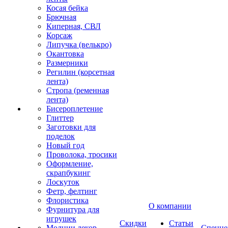
Косая бейка
Брючная
Киперная, СВЛ
Корсаж
Липучка (велькро)
Окантовка
Размерники
Регилин (корсетная
лента)
Стропа (ременная
лента)
Бисероплетение
Глиттер
Заготовки для
поделок
Новый год
Проволока, тросики
Оформление,
скрапбукинг
Лоскуток
Фетр, фелтинг
Флористика
О компании
Фурнитура для
игрушек
Скидки
Статьи
Молнии декор
Спецце