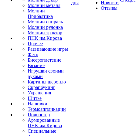
дня
Новости
Молнии металл
Отзывы
Молнии
Прибалтика
Молнии спираль
Молнии рулонка
Молнии трактор
ПНК им.Кирова
Прочее
Развивающие игры
Фетр
Бисероплетение
Вязание
Игрушки своими
руками
Картины шерстью
Скрапбукинг
Украшения
Шитье
Нашивки
Термоаппликации
Полиэстер
Армированные
ПНК им.Кирова
Специальные