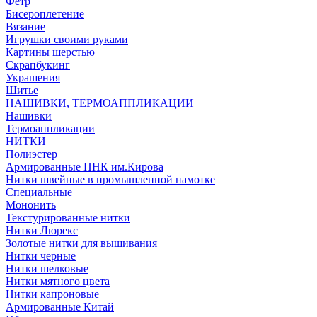
Фетр
Бисероплетение
Вязание
Игрушки своими руками
Картины шерстью
Скрапбукинг
Украшения
Шитье
НАШИВКИ, ТЕРМОАППЛИКАЦИИ
Нашивки
Термоаппликации
НИТКИ
Полиэстер
Армированные ПНК им.Кирова
Нитки швейные в промышленной намотке
Специальные
Мононить
Текстурированные нитки
Нитки Люрекс
Золотые нитки для вышивания
Нитки черные
Нитки шелковые
Нитки мятного цвета
Нитки капроновые
Армированные Китай