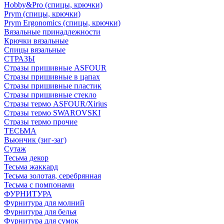
Hobby&Pro (спицы, крючки)
Prym (спицы, крючки)
Prym Ergonomics (спицы, крючки)
Вязальные принадлежности
Крючки вязальные
Спицы вязальные
СТРАЗЫ
Стразы пришивные ASFOUR
Стразы пришивные в цапах
Стразы пришивные пластик
Стразы пришивные стекло
Стразы термо ASFOUR/Xirius
Стразы термо SWAROVSKI
Стразы термо прочие
ТЕСЬМА
Вьюнчик (зиг-заг)
Сутаж
Тесьма декор
Тесьма жаккард
Тесьма золотая, серебрянная
Тесьма с помпонами
ФУРНИТУРА
Фурнитура для молний
Фурнитура для белья
Фурнитура для сумок