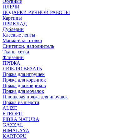
Обувные
ПЛЕЧИ
ПОДАРКИ РУЧНОЙ РАБОТЫ
Картины
ПРИКЛАД
Дублерин
Клеевые ленты
Манжет-заготовка
Синтепон, наполнитель
Ткань, сетка
Флизелин
ПРЯЖА
ЛЮБЛЮ ВЯЗАТЬ
Пряжа для игрушек
Пряжа для корзинок
Пряжа для ковриков
Пряжа для мочалок
Плюшевая пряжа для игрушек
Пряжа из шерсти
ALIZE
ETROFIL
FIBRA NATURA
GAZZAL
HIMALAYA
KARTOPU