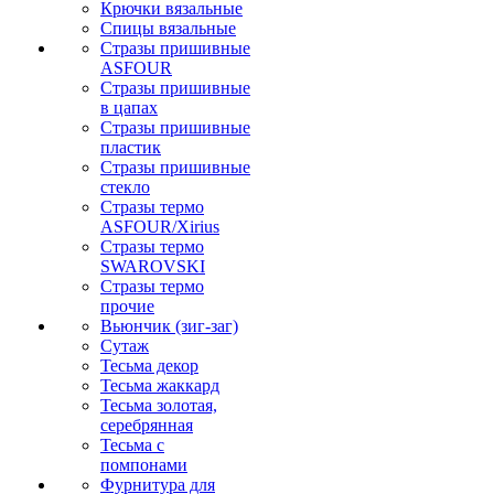
Крючки вязальные
Спицы вязальные
Стразы пришивные
ASFOUR
Стразы пришивные
в цапах
Стразы пришивные
пластик
Стразы пришивные
стекло
Стразы термо
ASFOUR/Xirius
Стразы термо
SWAROVSKI
Стразы термо
прочие
Вьюнчик (зиг-заг)
Сутаж
Тесьма декор
Тесьма жаккард
Тесьма золотая,
серебрянная
Тесьма с
помпонами
Фурнитура для