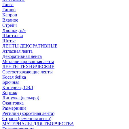
Гинза
Гипюр
Капрон
Вязаное
Стрейч
Хлопок, п/э
Шантильи
Шитье
ЛЕНТЫ ДЕКОРАТИВНЫЕ
Атласная лента
Декоративная лента
Металлизированная лента
ЛЕНТЫ ТЕХНИЧЕСКИЕ
Светоотражающие ленты
Косая бейка
Брючная
Киперная, СВЛ
Корсаж
Липучка (велькро)
Окантовка
Размерники
Регилин (корсетная лента)
Стропа (ременная лента)
МАТЕРИАЛЫ ДЛЯ ТВОРЧЕСТВА
Бисероплетение