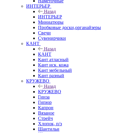
Наметочные
ИНТЕРЬЕР
Назад
ИНТЕРЬЕР
Миниатюры
Пробковые доски,органайзеры
Свечи
Сувенирчики
КАНТ
Назад
КАНТ
Кант атласный
Кант иск. кожа
Кант мебельный
Кант разный
КРУЖЕВО
Назад
КРУЖЕВО
Гинза
Гипюр
Капрон
Вязаное
Стрейч
Хлопок, п/э
Шантильи