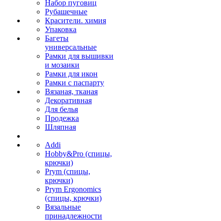
Набор пуговиц
Рубашечные
Красители. химия
Упаковка
Багеты
универсальные
Рамки для вышивки
и мозаики
Рамки для икон
Рамки с паспарту
Вязаная, тканая
Декоративная
Для белья
Продежка
Шляпная
Addi
Hobby&Pro (спицы,
крючки)
Prym (спицы,
крючки)
Prym Ergonomics
(спицы, крючки)
Вязальные
принадлежности