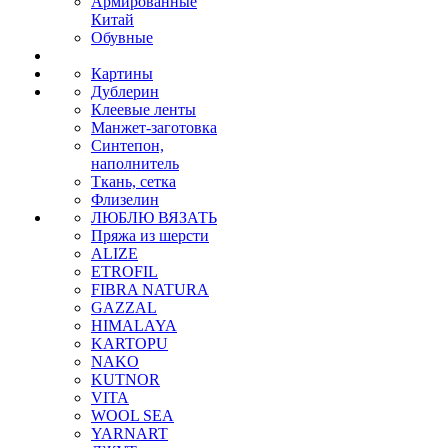
Армированные
Китай
Обувные
Картины
Дублерин
Клеевые ленты
Манжет-заготовка
Синтепон,
наполнитель
Ткань, сетка
Флизелин
ЛЮБЛЮ ВЯЗАТЬ
Пряжа из шерсти
ALIZE
ETROFIL
FIBRA NATURA
GAZZAL
HIMALAYA
KARTOPU
NAKO
KUTNOR
VITA
WOOL SEA
YARNART