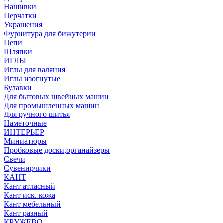
Нашивки
Перчатки
Украшения
Фурнитура для бижутерии
Цепи
Шляпки
ИГЛЫ
Иглы для валяния
Иглы изогнутые
Булавки
Для бытовых швейных машин
Для промышленных машин
Для ручного шитья
Наметочные
ИНТЕРЬЕР
Миниатюры
Пробковые доски,органайзеры
Свечи
Сувенирчики
КАНТ
Кант атласный
Кант иск. кожа
Кант мебельный
Кант разный
КРУЖЕВО