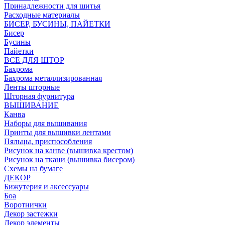
Принадлежности для шитья
Расходные материалы
БИСЕР, БУСИНЫ, ПАЙЕТКИ
Бисер
Бусины
Пайетки
ВСЕ ДЛЯ ШТОР
Бахрома
Бахрома металлизированная
Ленты шторные
Шторная фурнитура
ВЫШИВАНИЕ
Канва
Наборы для вышивания
Принты для вышивки лентами
Пяльцы, приспособления
Рисунок на канве (вышивка крестом)
Рисунок на ткани (вышивка бисером)
Схемы на бумаге
ДЕКОР
Бижутерия и аксессуары
Боа
Воротнички
Декор застежки
Декор элементы