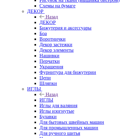
Рисунок на ткани (вышивка бисером)
Схемы на бумаге
ДЕКОР
Назад
ДЕКОР
Бижутерия и аксессуары
Боа
Воротнички
Декор застежки
Декор элементы
Нашивки
Перчатки
Украшения
Фурнитура для бижутерии
Цепи
Шляпки
ИГЛЫ
Назад
ИГЛЫ
Иглы для валяния
Иглы изогнутые
Булавки
Для бытовых швейных машин
Для промышленных машин
Для ручного шитья