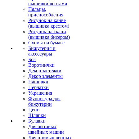
вышивки лентами
Пяльцы,
приспособления
Рисунок на канве
(вышивка крестом)
Рисунок на ткани
(вышивка бисером)
Схемы на бумаге
Бижутерия и
аксессуары
Боа
Воротнички
Декор застежки
Декор элементы
Нашивки
Перчатки
Украшения
Фурнитура для
бижутерии
Цепи
Шляпки
Булавки
Для бытовых
швейных машин
Для промышленных