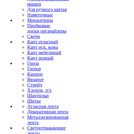
машин
Для ручного шитья
Наметочные
Миниатюры
Пробковые
доски,органайзеры
Свечи
Кант атласный
Кант иск. кожа
Кант мебельный
Кант разный
Гинза
Гипюр
Капрон
Вязаное
Стрейч
Хлопок, п/э
Шантильи
Шитье
Атласная лента
Декоративная лента
Металлизированная
лента
Светоотражающие
ленты