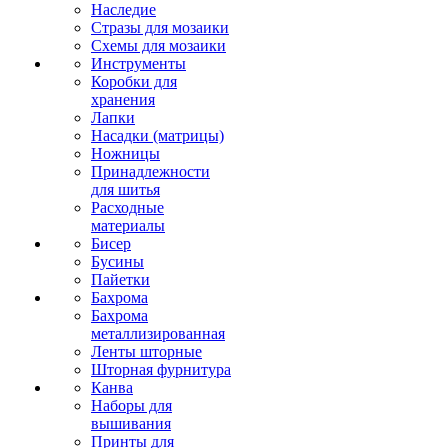
Наследие
Стразы для мозаики
Схемы для мозаики
Инструменты
Коробки для
хранения
Лапки
Насадки (матрицы)
Ножницы
Принадлежности
для шитья
Расходные
материалы
Бисер
Бусины
Пайетки
Бахрома
Бахрома
металлизированная
Ленты шторные
Шторная фурнитура
Канва
Наборы для
вышивания
Принты для