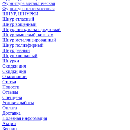
Фурнитура металлическая
Фурнитура пластмассовая
ШНУР, ШНУРКИ
Шнур атласный
Шнур вощенный
Шнур, нить, канат джутовый
Шнур замшевый, кож.зам
Шнур металлизированный
Шнур полиэфирный
Шнур разный
Шнур хлопковый
Шнурки
Скидки дня
Скидки дня
О компании
Статьи
Новости
Отзывы
Спеццена
Условия работы
Оплата
Доставка
Полезная информация
Акции
Бренды