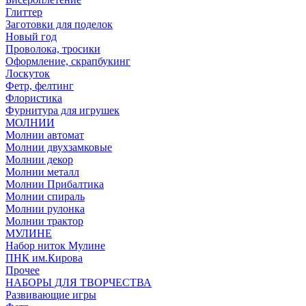
Глиттер
Заготовки для поделок
Новый год
Проволока, тросики
Оформление, скрапбукинг
Лоскуток
Фетр, фелтинг
Флористика
Фурнитура для игрушек
МОЛНИИ
Молнии автомат
Молнии двухзамковые
Молнии декор
Молнии металл
Молнии Прибалтика
Молнии спираль
Молнии рулонка
Молнии трактор
МУЛИНЕ
Набор ниток Мулине
ПНК им.Кирова
Прочее
НАБОРЫ ДЛЯ ТВОРЧЕСТВА
Развивающие игры