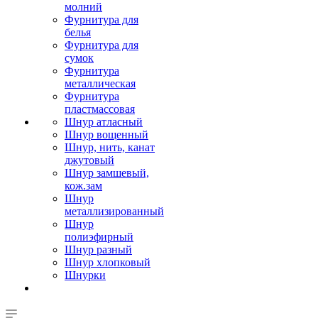
молний
Фурнитура для
белья
Фурнитура для
сумок
Фурнитура
металлическая
Фурнитура
пластмассовая
Шнур атласный
Шнур вощенный
Шнур, нить, канат
джутовый
Шнур замшевый,
кож.зам
Шнур
металлизированный
Шнур
полиэфирный
Шнур разный
Шнур хлопковый
Шнурки