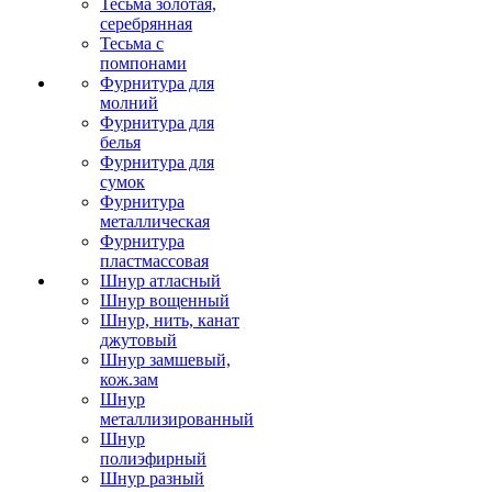
Тесьма золотая,
серебрянная
Тесьма с
помпонами
Фурнитура для
молний
Фурнитура для
белья
Фурнитура для
сумок
Фурнитура
металлическая
Фурнитура
пластмассовая
Шнур атласный
Шнур вощенный
Шнур, нить, канат
джутовый
Шнур замшевый,
кож.зам
Шнур
металлизированный
Шнур
полиэфирный
Шнур разный