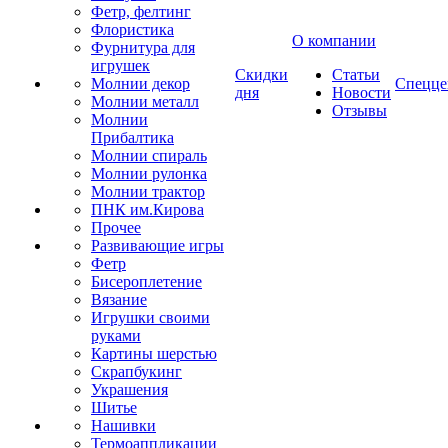
Фетр, фелтинг
Флористика
О компании
Фурнитура для
игрушек
Скидки
Статьи
Молнии декор
Спецце
дня
Новости
Молнии металл
Отзывы
Молнии
Прибалтика
Молнии спираль
Молнии рулонка
Молнии трактор
ПНК им.Кирова
Прочее
Развивающие игры
Фетр
Бисероплетение
Вязание
Игрушки своими
руками
Картины шерстью
Скрапбукинг
Украшения
Шитье
Нашивки
Термоаппликации