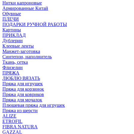
Нитки капроновые
Армированные Китай
Обувные
ПЛЕЧИ
ПОДАРКИ РУЧНОЙ РАБОТЫ
Картины
ПРИКЛАД
Дублерин
Клеевые ленты
Манжет-заготовка
Синтепон, наполнитель
Ткань, сетка
Флизелин
ПРЯЖА
ЛЮБЛЮ ВЯЗАТЬ
Пряжа для игрушек
Пряжа для корзинок
Пряжа для ковриков
Пряжа для мочалок
Плюшевая пряжа для игрушек
Пряжа из шерсти
ALIZE
ETROFIL
FIBRA NATURA
GAZZAL