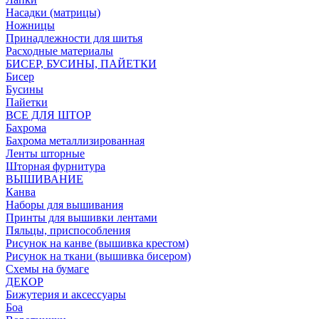
Насадки (матрицы)
Ножницы
Принадлежности для шитья
Расходные материалы
БИСЕР, БУСИНЫ, ПАЙЕТКИ
Бисер
Бусины
Пайетки
ВСЕ ДЛЯ ШТОР
Бахрома
Бахрома металлизированная
Ленты шторные
Шторная фурнитура
ВЫШИВАНИЕ
Канва
Наборы для вышивания
Принты для вышивки лентами
Пяльцы, приспособления
Рисунок на канве (вышивка крестом)
Рисунок на ткани (вышивка бисером)
Схемы на бумаге
ДЕКОР
Бижутерия и аксессуары
Боа