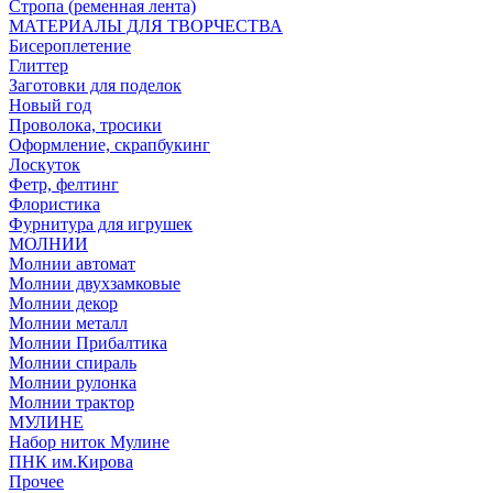
Стропа (ременная лента)
МАТЕРИАЛЫ ДЛЯ ТВОРЧЕСТВА
Бисероплетение
Глиттер
Заготовки для поделок
Новый год
Проволока, тросики
Оформление, скрапбукинг
Лоскуток
Фетр, фелтинг
Флористика
Фурнитура для игрушек
МОЛНИИ
Молнии автомат
Молнии двухзамковые
Молнии декор
Молнии металл
Молнии Прибалтика
Молнии спираль
Молнии рулонка
Молнии трактор
МУЛИНЕ
Набор ниток Мулине
ПНК им.Кирова
Прочее