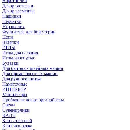
Воротнички
Декор застежки
Декор элементы
Нашивки
Перчатки
Украшения
Фурнитура для бижутерии
Цепи
Шляпки
ИГЛЫ
Иглы для валяния
Иглы изогнутые
Булавки
Для бытовых швейных машин
Для промышленных машин
Для ручного шитья
Наметочные
ИНТЕРЬЕР
Миниатюры
Пробковые доски,органайзеры
Свечи
Сувенирчики
КАНТ
Кант атласный
Кант иск. кожа