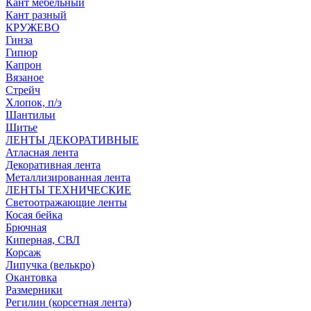
Кант мебельный
Кант разный
КРУЖЕВО
Гинза
Гипюр
Капрон
Вязаное
Стрейч
Хлопок, п/э
Шантильи
Шитье
ЛЕНТЫ ДЕКОРАТИВНЫЕ
Атласная лента
Декоративная лента
Металлизированная лента
ЛЕНТЫ ТЕХНИЧЕСКИЕ
Светоотражающие ленты
Косая бейка
Брючная
Киперная, СВЛ
Корсаж
Липучка (велькро)
Окантовка
Размерники
Регилин (корсетная лента)