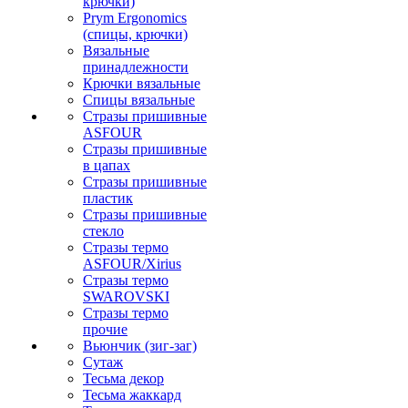
крючки)
Prym Ergonomics
(спицы, крючки)
Вязальные
принадлежности
Крючки вязальные
Спицы вязальные
Стразы пришивные
ASFOUR
Стразы пришивные
в цапах
Стразы пришивные
пластик
Стразы пришивные
стекло
Стразы термо
ASFOUR/Xirius
Стразы термо
SWAROVSKI
Стразы термо
прочие
Вьюнчик (зиг-заг)
Сутаж
Тесьма декор
Тесьма жаккард