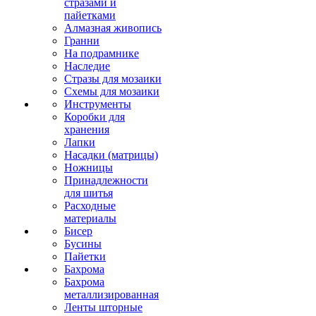
стразами и
пайетками
Алмазная живопись
Гранни
На подрамнике
Наследие
Стразы для мозаики
Схемы для мозаики
Инструменты
Коробки для
хранения
Лапки
Насадки (матрицы)
Ножницы
Принадлежности
для шитья
Расходные
материалы
Бисер
Бусины
Пайетки
Бахрома
Бахрома
металлизированная
Ленты шторные