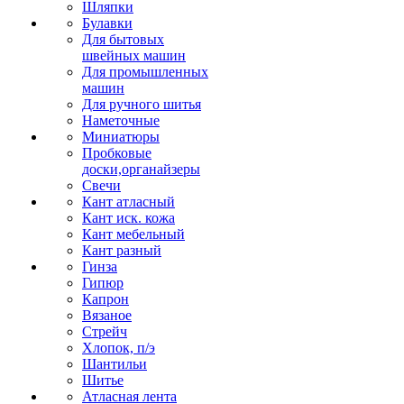
Шляпки
Булавки
Для бытовых
швейных машин
Для промышленных
машин
Для ручного шитья
Наметочные
Миниатюры
Пробковые
доски,органайзеры
Свечи
Кант атласный
Кант иск. кожа
Кант мебельный
Кант разный
Гинза
Гипюр
Капрон
Вязаное
Стрейч
Хлопок, п/э
Шантильи
Шитье
Атласная лента