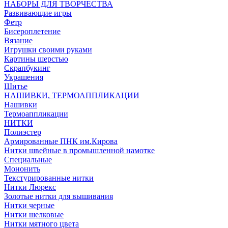
НАБОРЫ ДЛЯ ТВОРЧЕСТВА
Развивающие игры
Фетр
Бисероплетение
Вязание
Игрушки своими руками
Картины шерстью
Скрапбукинг
Украшения
Шитье
НАШИВКИ, ТЕРМОАППЛИКАЦИИ
Нашивки
Термоаппликации
НИТКИ
Полиэстер
Армированные ПНК им.Кирова
Нитки швейные в промышленной намотке
Специальные
Мононить
Текстурированные нитки
Нитки Люрекс
Золотые нитки для вышивания
Нитки черные
Нитки шелковые
Нитки мятного цвета