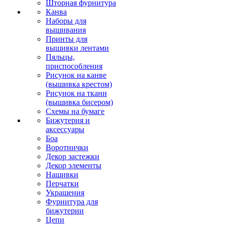
Шторная фурнитура
Канва
Наборы для
вышивания
Принты для
вышивки лентами
Пяльцы,
приспособления
Рисунок на канве
(вышивка крестом)
Рисунок на ткани
(вышивка бисером)
Схемы на бумаге
Бижутерия и
аксессуары
Боа
Воротнички
Декор застежки
Декор элементы
Нашивки
Перчатки
Украшения
Фурнитура для
бижутерии
Цепи