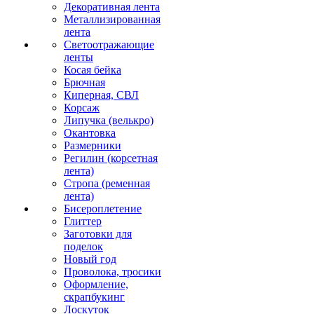
Декоративная лента
Металлизированная
лента
Светоотражающие
ленты
Косая бейка
Брючная
Киперная, СВЛ
Корсаж
Липучка (велькро)
Окантовка
Размерники
Регилин (корсетная
лента)
Стропа (ременная
лента)
Бисероплетение
Глиттер
Заготовки для
поделок
Новый год
Проволока, тросики
Оформление,
скрапбукинг
Лоскуток