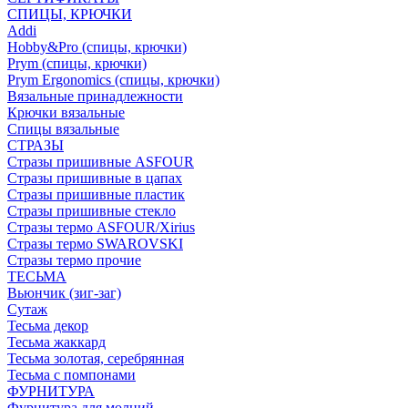
СПИЦЫ, КРЮЧКИ
Addi
Hobby&Pro (спицы, крючки)
Prym (спицы, крючки)
Prym Ergonomics (спицы, крючки)
Вязальные принадлежности
Крючки вязальные
Спицы вязальные
СТРАЗЫ
Стразы пришивные ASFOUR
Стразы пришивные в цапах
Стразы пришивные пластик
Стразы пришивные стекло
Стразы термо ASFOUR/Xirius
Стразы термо SWAROVSKI
Стразы термо прочие
ТЕСЬМА
Вьюнчик (зиг-заг)
Сутаж
Тесьма декор
Тесьма жаккард
Тесьма золотая, серебрянная
Тесьма с помпонами
ФУРНИТУРА
Фурнитура для молний