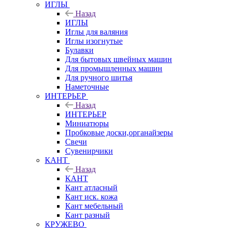
ИГЛЫ
Назад
ИГЛЫ
Иглы для валяния
Иглы изогнутые
Булавки
Для бытовых швейных машин
Для промышленных машин
Для ручного шитья
Наметочные
ИНТЕРЬЕР
Назад
ИНТЕРЬЕР
Миниатюры
Пробковые доски,органайзеры
Свечи
Сувенирчики
КАНТ
Назад
КАНТ
Кант атласный
Кант иск. кожа
Кант мебельный
Кант разный
КРУЖЕВО