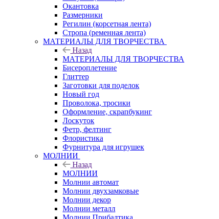
Окантовка
Размерники
Регилин (корсетная лента)
Стропа (ременная лента)
МАТЕРИАЛЫ ДЛЯ ТВОРЧЕСТВА
Назад
МАТЕРИАЛЫ ДЛЯ ТВОРЧЕСТВА
Бисероплетение
Глиттер
Заготовки для поделок
Новый год
Проволока, тросики
Оформление, скрапбукинг
Лоскуток
Фетр, фелтинг
Флористика
Фурнитура для игрушек
МОЛНИИ
Назад
МОЛНИИ
Молнии автомат
Молнии двухзамковые
Молнии декор
Молнии металл
Молнии Прибалтика