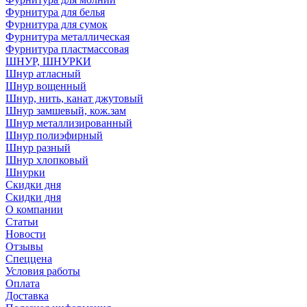
Фурнитура для белья
Фурнитура для сумок
Фурнитура металлическая
Фурнитура пластмассовая
ШНУР, ШНУРКИ
Шнур атласный
Шнур вощенный
Шнур, нить, канат джутовый
Шнур замшевый, кож.зам
Шнур металлизированный
Шнур полиэфирный
Шнур разный
Шнур хлопковый
Шнурки
Скидки дня
Скидки дня
О компании
Статьи
Новости
Отзывы
Спеццена
Условия работы
Оплата
Доставка