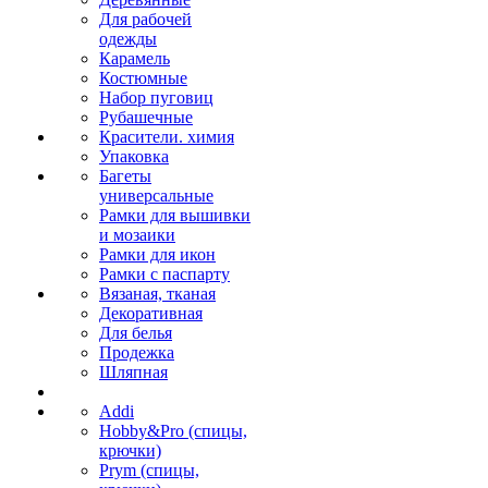
Для рабочей
одежды
Карамель
Костюмные
Набор пуговиц
Рубашечные
Красители. химия
Упаковка
Багеты
универсальные
Рамки для вышивки
и мозаики
Рамки для икон
Рамки с паспарту
Вязаная, тканая
Декоративная
Для белья
Продежка
Шляпная
Addi
Hobby&Pro (спицы,
крючки)
Prym (спицы,