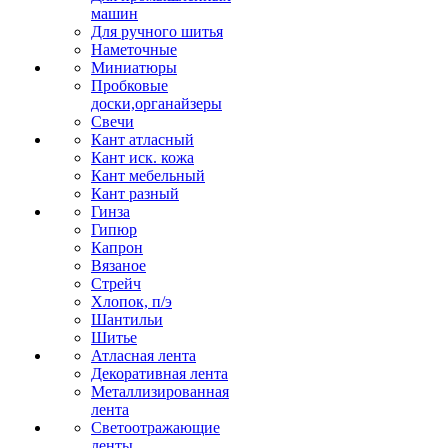
машин
Для ручного шитья
Наметочные
Миниатюры
Пробковые
доски,органайзеры
Свечи
Кант атласный
Кант иск. кожа
Кант мебельный
Кант разный
Гинза
Гипюр
Капрон
Вязаное
Стрейч
Хлопок, п/э
Шантильи
Шитье
Атласная лента
Декоративная лента
Металлизированная
лента
Светоотражающие
ленты