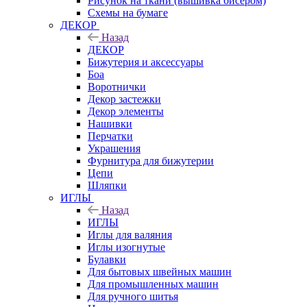
Рисунок на ткани (вышивка бисером)
Схемы на бумаге
ДЕКОР
Назад
ДЕКОР
Бижутерия и аксессуары
Боа
Воротнички
Декор застежки
Декор элементы
Нашивки
Перчатки
Украшения
Фурнитура для бижутерии
Цепи
Шляпки
ИГЛЫ
Назад
ИГЛЫ
Иглы для валяния
Иглы изогнутые
Булавки
Для бытовых швейных машин
Для промышленных машин
Для ручного шитья