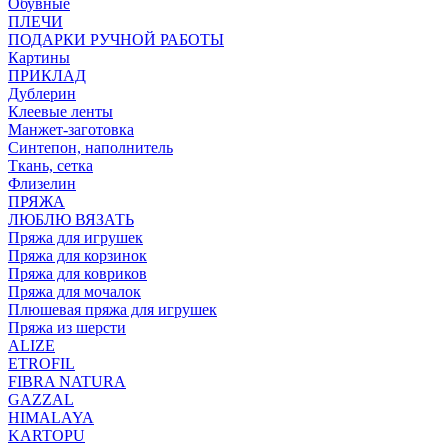
Обувные
ПЛЕЧИ
ПОДАРКИ РУЧНОЙ РАБОТЫ
Картины
ПРИКЛАД
Дублерин
Клеевые ленты
Манжет-заготовка
Синтепон, наполнитель
Ткань, сетка
Флизелин
ПРЯЖА
ЛЮБЛЮ ВЯЗАТЬ
Пряжа для игрушек
Пряжа для корзинок
Пряжа для ковриков
Пряжа для мочалок
Плюшевая пряжа для игрушек
Пряжа из шерсти
ALIZE
ETROFIL
FIBRA NATURA
GAZZAL
HIMALAYA
KARTOPU