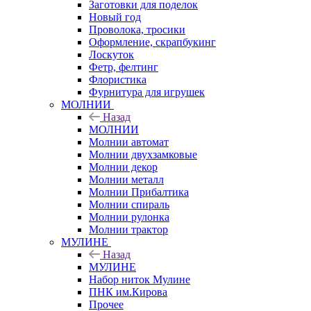
Заготовки для поделок
Новый год
Проволока, тросики
Оформление, скрапбукинг
Лоскуток
Фетр, фелтинг
Флористика
Фурнитура для игрушек
МОЛНИИ
Назад
МОЛНИИ
Молнии автомат
Молнии двухзамковые
Молнии декор
Молнии металл
Молнии Прибалтика
Молнии спираль
Молнии рулонка
Молнии трактор
МУЛИНЕ
Назад
МУЛИНЕ
Набор ниток Мулине
ПНК им.Кирова
Прочее