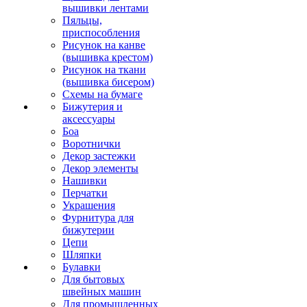
вышивки лентами
Пяльцы,
приспособления
Рисунок на канве
(вышивка крестом)
Рисунок на ткани
(вышивка бисером)
Схемы на бумаге
Бижутерия и
аксессуары
Боа
Воротнички
Декор застежки
Декор элементы
Нашивки
Перчатки
Украшения
Фурнитура для
бижутерии
Цепи
Шляпки
Булавки
Для бытовых
швейных машин
Для промышленных