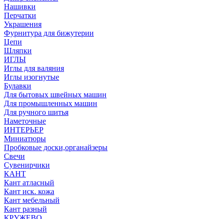
Нашивки
Перчатки
Украшения
Фурнитура для бижутерии
Цепи
Шляпки
ИГЛЫ
Иглы для валяния
Иглы изогнутые
Булавки
Для бытовых швейных машин
Для промышленных машин
Для ручного шитья
Наметочные
ИНТЕРЬЕР
Миниатюры
Пробковые доски,органайзеры
Свечи
Сувенирчики
КАНТ
Кант атласный
Кант иск. кожа
Кант мебельный
Кант разный
КРУЖЕВО