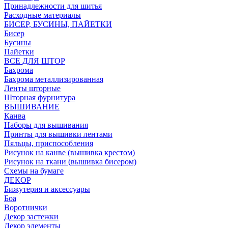
Принадлежности для шитья
Расходные материалы
БИСЕР, БУСИНЫ, ПАЙЕТКИ
Бисер
Бусины
Пайетки
ВСЕ ДЛЯ ШТОР
Бахрома
Бахрома металлизированная
Ленты шторные
Шторная фурнитура
ВЫШИВАНИЕ
Канва
Наборы для вышивания
Принты для вышивки лентами
Пяльцы, приспособления
Рисунок на канве (вышивка крестом)
Рисунок на ткани (вышивка бисером)
Схемы на бумаге
ДЕКОР
Бижутерия и аксессуары
Боа
Воротнички
Декор застежки
Декор элементы