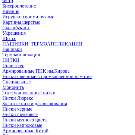
Фетр
Бисероплетение
Вязание
Игрушки своими руками
Картины шерстью
Скрапбукинг
Украшения
Шитье
НАШИВКИ, ТЕРМОАППЛИКАЦИИ
Нашивки
Термоаппликации
НИТКИ
Полиэстер
Армированные ПНК им.Кирова
Нитки швейные в промышленной намотке
Специальные
Мононить
Текстурированные нитки
Нитки Люрекс
Золотые нитки для вышивания
Нитки черные
Нитки шелковые
Нитки мятного цвета
Нитки капроновые
Армированные Китай