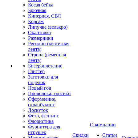
Косая бейка
Брючная
Киперная, СВЛ
Корсаж
Липучка (велькро)
Окантовка
Размерники
Регилин (корсетная
лента)
Стропа (ременная
лента)
Бисероплетение
Глиттер
Заготовки для
поделок
Новый год
Проволока, тросики
Оформление,
скрапбукинг
Лоскуток
Фетр, фелтинг
Флористика
О компании
Фурнитура для
игрушек
Скидки
Статьи
Молнии декор
Спецце