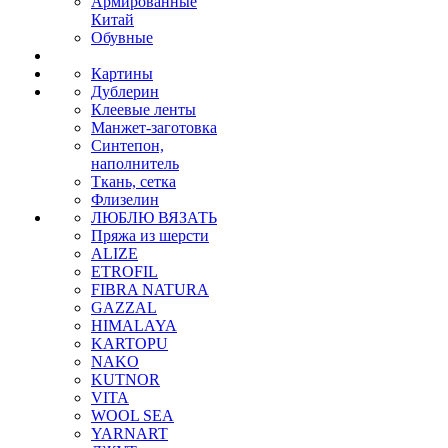
Армированные
Китай
Обувные
Картины
Дублерин
Клеевые ленты
Манжет-заготовка
Синтепон,
наполнитель
Ткань, сетка
Флизелин
ЛЮБЛЮ ВЯЗАТЬ
Пряжа из шерсти
ALIZE
ETROFIL
FIBRA NATURA
GAZZAL
HIMALAYA
KARTOPU
NAKO
KUTNOR
VITA
WOOL SEA
YARNART