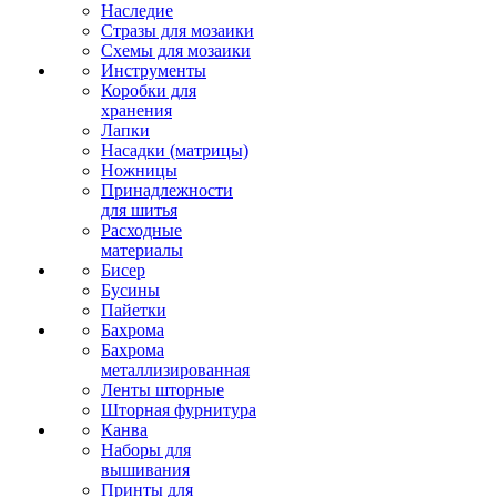
Наследие
Стразы для мозаики
Схемы для мозаики
Инструменты
Коробки для
хранения
Лапки
Насадки (матрицы)
Ножницы
Принадлежности
для шитья
Расходные
материалы
Бисер
Бусины
Пайетки
Бахрома
Бахрома
металлизированная
Ленты шторные
Шторная фурнитура
Канва
Наборы для
вышивания
Принты для