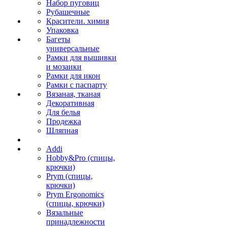
Набор пуговиц
Рубашечные
Красители. химия
Упаковка
Багеты
универсальные
Рамки для вышивки
и мозаики
Рамки для икон
Рамки с паспарту
Вязаная, тканая
Декоративная
Для белья
Продежка
Шляпная
Addi
Hobby&Pro (спицы,
крючки)
Prym (спицы,
крючки)
Prym Ergonomics
(спицы, крючки)
Вязальные
принадлежности