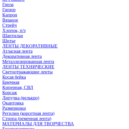
Гинза
Гипюр
Капрон
Вязаное
Стрейч
Хлопок, п/э
Шантильи
Шитье
ЛЕНТЫ ДЕКОРАТИВНЫЕ
Атласная лента
Декоративная лента
Металлизированная лента
ЛЕНТЫ ТЕХНИЧЕСКИЕ
Светоотражающие ленты
Косая бейка
Брючная
Киперная, СВЛ
Корсаж
Липучка (велькро)
Окантовка
Размерники
Регилин (корсетная лента)
Стропа (ременная лента)
МАТЕРИАЛЫ ДЛЯ ТВОРЧЕСТВА
Бисероплетение