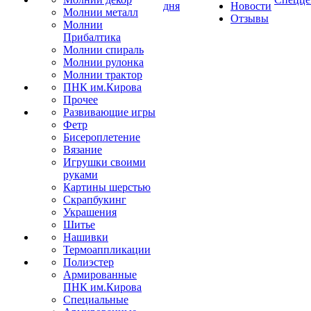
дня
Новости
Молнии металл
Отзывы
Молнии
Прибалтика
Молнии спираль
Молнии рулонка
Молнии трактор
ПНК им.Кирова
Прочее
Развивающие игры
Фетр
Бисероплетение
Вязание
Игрушки своими
руками
Картины шерстью
Скрапбукинг
Украшения
Шитье
Нашивки
Термоаппликации
Полиэстер
Армированные
ПНК им.Кирова
Специальные