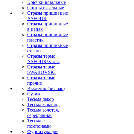
Крючки вязальные
Спицы вязальные
Стразы пришивные
ASFOUR
Стразы пришивные
в цапах
Стразы пришивные
пластик
Стразы пришивные
стекло
Стразы термо
ASFOUR/Xirius
Стразы термо
SWAROVSKI
Стразы термо
прочие
Вьюнчик (зиг-заг)
Сутаж
Тесьма декор
Тесьма жаккард
Тесьма золотая,
серебрянная
Тесьма с
помпонами
Фурнитура для