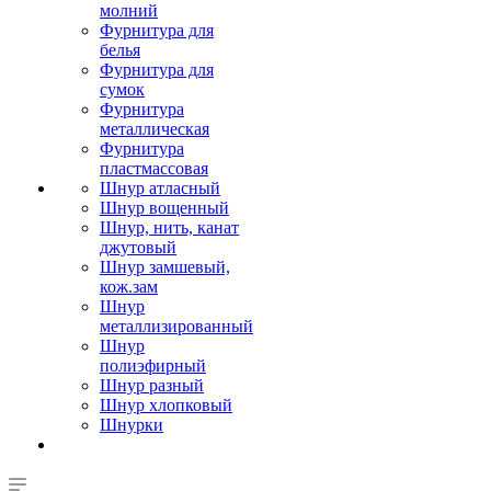
молний
Фурнитура для
белья
Фурнитура для
сумок
Фурнитура
металлическая
Фурнитура
пластмассовая
Шнур атласный
Шнур вощенный
Шнур, нить, канат
джутовый
Шнур замшевый,
кож.зам
Шнур
металлизированный
Шнур
полиэфирный
Шнур разный
Шнур хлопковый
Шнурки