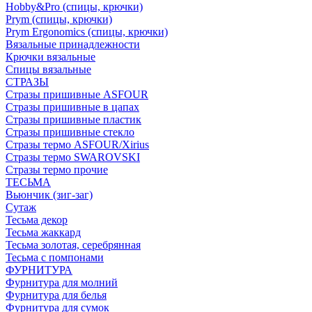
Hobby&Pro (спицы, крючки)
Prym (спицы, крючки)
Prym Ergonomics (спицы, крючки)
Вязальные принадлежности
Крючки вязальные
Спицы вязальные
СТРАЗЫ
Стразы пришивные ASFOUR
Стразы пришивные в цапах
Стразы пришивные пластик
Стразы пришивные стекло
Стразы термо ASFOUR/Xirius
Стразы термо SWAROVSKI
Стразы термо прочие
ТЕСЬМА
Вьюнчик (зиг-заг)
Сутаж
Тесьма декор
Тесьма жаккард
Тесьма золотая, серебрянная
Тесьма с помпонами
ФУРНИТУРА
Фурнитура для молний
Фурнитура для белья
Фурнитура для сумок