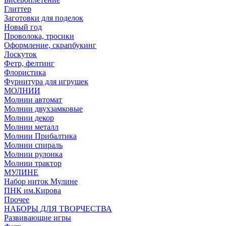
Глиттер
Заготовки для поделок
Новый год
Проволока, тросики
Оформление, скрапбукинг
Лоскуток
Фетр, фелтинг
Флористика
Фурнитура для игрушек
МОЛНИИ
Молнии автомат
Молнии двухзамковые
Молнии декор
Молнии металл
Молнии Прибалтика
Молнии спираль
Молнии рулонка
Молнии трактор
МУЛИНЕ
Набор ниток Мулине
ПНК им.Кирова
Прочее
НАБОРЫ ДЛЯ ТВОРЧЕСТВА
Развивающие игры