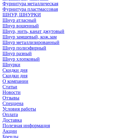
Фурнитура металлическая
Фурнитура пластмассовая
ШНУР, ШНУРКИ
Шнур атласный
Шнур вощенный
Шнур, нить, канат джутовый
Шнур замшевый, кож.зам
Шнур металлизированный
Шнур полиэфирный
Шнур разный
Шнур хлопковый
Шнурки
Скидки дня
Скидки дня
О компании
Статьи
Новости
Отзывы
Спеццена
Условия работы
Оплата
Доставка
Полезная информация
Акции
Бренды