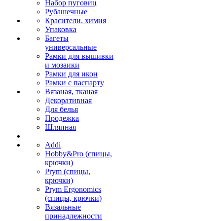
Набор пуговиц
Рубашечные
Красители. химия
Упаковка
Багеты
универсальные
Рамки для вышивки
и мозаики
Рамки для икон
Рамки с паспарту
Вязаная, тканая
Декоративная
Для белья
Продежка
Шляпная
Addi
Hobby&Pro (спицы,
крючки)
Prym (спицы,
крючки)
Prym Ergonomics
(спицы, крючки)
Вязальные
принадлежности