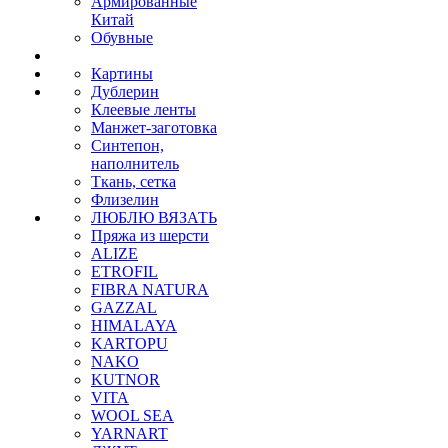
Армированные
Китай
Обувные
Картины
Дублерин
Клеевые ленты
Манжет-заготовка
Синтепон,
наполнитель
Ткань, сетка
Флизелин
ЛЮБЛЮ ВЯЗАТЬ
Пряжа из шерсти
ALIZE
ETROFIL
FIBRA NATURA
GAZZAL
HIMALAYA
KARTOPU
NAKO
KUTNOR
VITA
WOOL SEA
YARNART