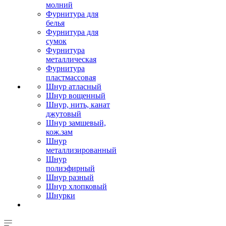
молний
Фурнитура для
белья
Фурнитура для
сумок
Фурнитура
металлическая
Фурнитура
пластмассовая
Шнур атласный
Шнур вощенный
Шнур, нить, канат
джутовый
Шнур замшевый,
кож.зам
Шнур
металлизированный
Шнур
полиэфирный
Шнур разный
Шнур хлопковый
Шнурки