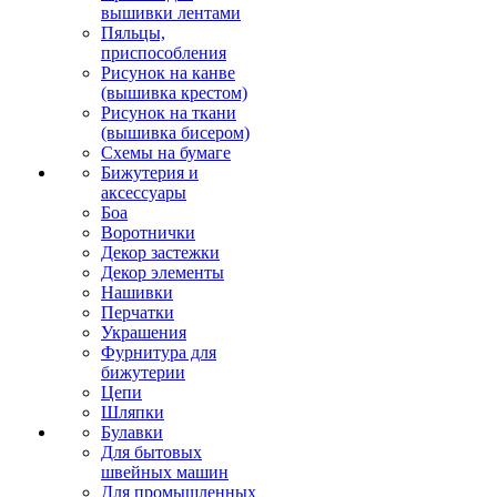
вышивки лентами
Пяльцы,
приспособления
Рисунок на канве
(вышивка крестом)
Рисунок на ткани
(вышивка бисером)
Схемы на бумаге
Бижутерия и
аксессуары
Боа
Воротнички
Декор застежки
Декор элементы
Нашивки
Перчатки
Украшения
Фурнитура для
бижутерии
Цепи
Шляпки
Булавки
Для бытовых
швейных машин
Для промышленных