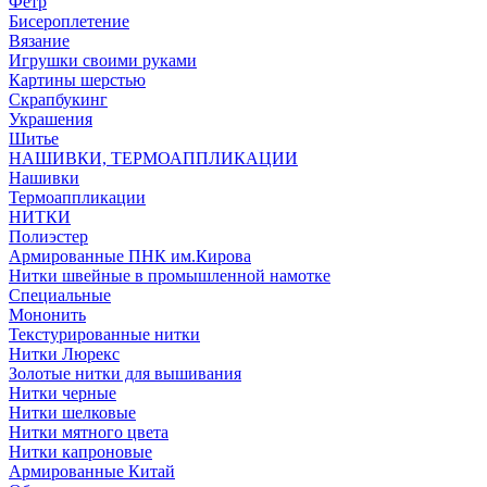
Фетр
Бисероплетение
Вязание
Игрушки своими руками
Картины шерстью
Скрапбукинг
Украшения
Шитье
НАШИВКИ, ТЕРМОАППЛИКАЦИИ
Нашивки
Термоаппликации
НИТКИ
Полиэстер
Армированные ПНК им.Кирова
Нитки швейные в промышленной намотке
Специальные
Мононить
Текстурированные нитки
Нитки Люрекс
Золотые нитки для вышивания
Нитки черные
Нитки шелковые
Нитки мятного цвета
Нитки капроновые
Армированные Китай