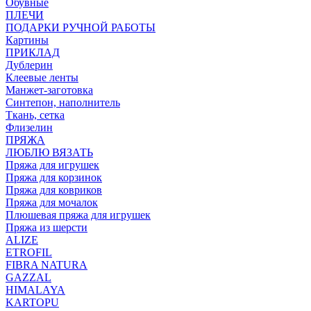
Обувные
ПЛЕЧИ
ПОДАРКИ РУЧНОЙ РАБОТЫ
Картины
ПРИКЛАД
Дублерин
Клеевые ленты
Манжет-заготовка
Синтепон, наполнитель
Ткань, сетка
Флизелин
ПРЯЖА
ЛЮБЛЮ ВЯЗАТЬ
Пряжа для игрушек
Пряжа для корзинок
Пряжа для ковриков
Пряжа для мочалок
Плюшевая пряжа для игрушек
Пряжа из шерсти
ALIZE
ETROFIL
FIBRA NATURA
GAZZAL
HIMALAYA
KARTOPU