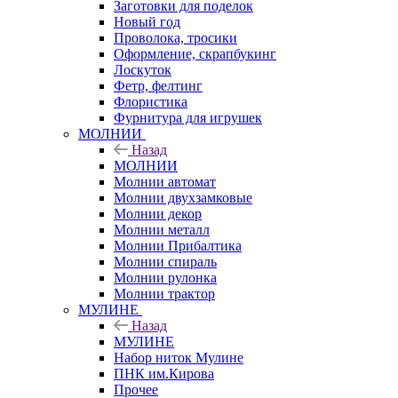
Заготовки для поделок
Новый год
Проволока, тросики
Оформление, скрапбукинг
Лоскуток
Фетр, фелтинг
Флористика
Фурнитура для игрушек
МОЛНИИ
Назад
МОЛНИИ
Молнии автомат
Молнии двухзамковые
Молнии декор
Молнии металл
Молнии Прибалтика
Молнии спираль
Молнии рулонка
Молнии трактор
МУЛИНЕ
Назад
МУЛИНЕ
Набор ниток Мулине
ПНК им.Кирова
Прочее