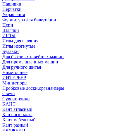
Нашивки
Перчатки
Украшения
Фурнитура для бижутерии
Цепи
Шляпки
ИГЛЫ
Иглы для валяния
Иглы изогнутые
Булавки
Для бытовых швейных машин
Для промышленных машин
Для ручного шитья
Наметочные
ИНТЕРЬЕР
Миниатюры
Пробковые доски,органайзеры
Свечи
Сувенирчики
КАНТ
Кант атласный
Кант иск. кожа
Кант мебельный
Кант разный
КРУЖЕВО