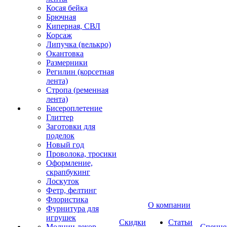
Косая бейка
Брючная
Киперная, СВЛ
Корсаж
Липучка (велькро)
Окантовка
Размерники
Регилин (корсетная
лента)
Стропа (ременная
лента)
Бисероплетение
Глиттер
Заготовки для
поделок
Новый год
Проволока, тросики
Оформление,
скрапбукинг
Лоскуток
Фетр, фелтинг
Флористика
О компании
Фурнитура для
игрушек
Скидки
Статьи
Молнии декор
Спецце