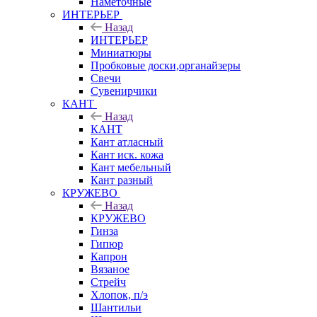
Наметочные
ИНТЕРЬЕР
Назад
ИНТЕРЬЕР
Миниатюры
Пробковые доски,органайзеры
Свечи
Сувенирчики
КАНТ
Назад
КАНТ
Кант атласный
Кант иск. кожа
Кант мебельный
Кант разный
КРУЖЕВО
Назад
КРУЖЕВО
Гинза
Гипюр
Капрон
Вязаное
Стрейч
Хлопок, п/э
Шантильи