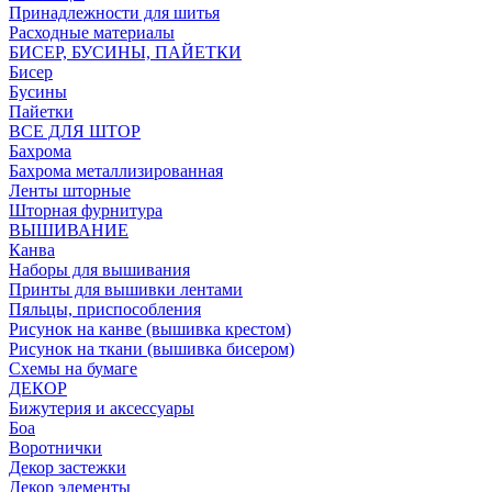
Принадлежности для шитья
Расходные материалы
БИСЕР, БУСИНЫ, ПАЙЕТКИ
Бисер
Бусины
Пайетки
ВСЕ ДЛЯ ШТОР
Бахрома
Бахрома металлизированная
Ленты шторные
Шторная фурнитура
ВЫШИВАНИЕ
Канва
Наборы для вышивания
Принты для вышивки лентами
Пяльцы, приспособления
Рисунок на канве (вышивка крестом)
Рисунок на ткани (вышивка бисером)
Схемы на бумаге
ДЕКОР
Бижутерия и аксессуары
Боа
Воротнички
Декор застежки
Декор элементы