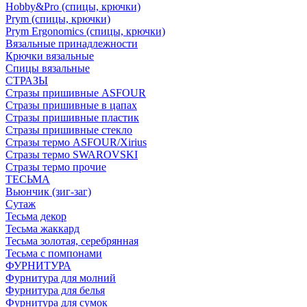
Hobby&Pro (спицы, крючки)
Prym (спицы, крючки)
Prym Ergonomics (спицы, крючки)
Вязальные принадлежности
Крючки вязальные
Спицы вязальные
СТРАЗЫ
Стразы пришивные ASFOUR
Стразы пришивные в цапах
Стразы пришивные пластик
Стразы пришивные стекло
Стразы термо ASFOUR/Xirius
Стразы термо SWAROVSKI
Стразы термо прочие
ТЕСЬМА
Вьюнчик (зиг-заг)
Сутаж
Тесьма декор
Тесьма жаккард
Тесьма золотая, серебрянная
Тесьма с помпонами
ФУРНИТУРА
Фурнитура для молний
Фурнитура для белья
Фурнитура для сумок