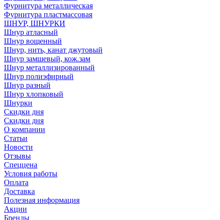
Фурнитура металлическая
Фурнитура пластмассовая
ШНУР, ШНУРКИ
Шнур атласный
Шнур вощенный
Шнур, нить, канат джутовый
Шнур замшевый, кож.зам
Шнур металлизированный
Шнур полиэфирный
Шнур разный
Шнур хлопковый
Шнурки
Скидки дня
Скидки дня
О компании
Статьи
Новости
Отзывы
Спеццена
Условия работы
Оплата
Доставка
Полезная информация
Акции
Бренды