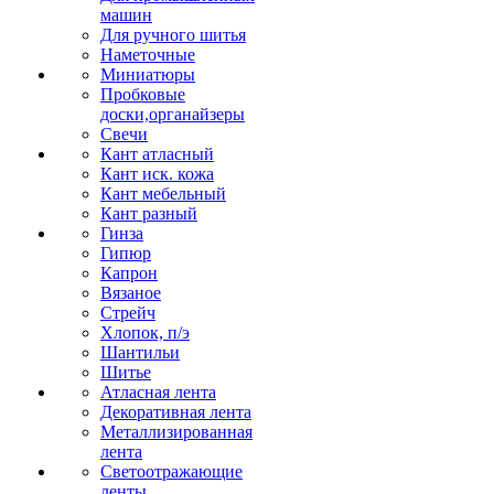
машин
Для ручного шитья
Наметочные
Миниатюры
Пробковые
доски,органайзеры
Свечи
Кант атласный
Кант иск. кожа
Кант мебельный
Кант разный
Гинза
Гипюр
Капрон
Вязаное
Стрейч
Хлопок, п/э
Шантильи
Шитье
Атласная лента
Декоративная лента
Металлизированная
лента
Светоотражающие
ленты