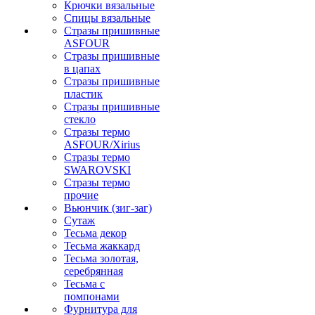
Крючки вязальные
Спицы вязальные
Стразы пришивные
ASFOUR
Стразы пришивные
в цапах
Стразы пришивные
пластик
Стразы пришивные
стекло
Стразы термо
ASFOUR/Xirius
Стразы термо
SWAROVSKI
Стразы термо
прочие
Вьюнчик (зиг-заг)
Сутаж
Тесьма декор
Тесьма жаккард
Тесьма золотая,
серебрянная
Тесьма с
помпонами
Фурнитура для