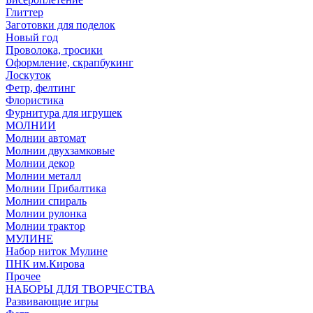
Глиттер
Заготовки для поделок
Новый год
Проволока, тросики
Оформление, скрапбукинг
Лоскуток
Фетр, фелтинг
Флористика
Фурнитура для игрушек
МОЛНИИ
Молнии автомат
Молнии двухзамковые
Молнии декор
Молнии металл
Молнии Прибалтика
Молнии спираль
Молнии рулонка
Молнии трактор
МУЛИНЕ
Набор ниток Мулине
ПНК им.Кирова
Прочее
НАБОРЫ ДЛЯ ТВОРЧЕСТВА
Развивающие игры