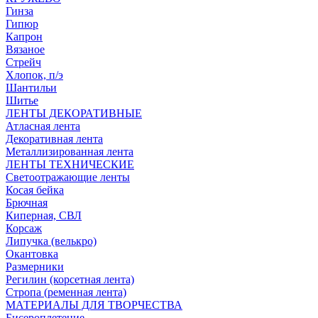
Гинза
Гипюр
Капрон
Вязаное
Стрейч
Хлопок, п/э
Шантильи
Шитье
ЛЕНТЫ ДЕКОРАТИВНЫЕ
Атласная лента
Декоративная лента
Металлизированная лента
ЛЕНТЫ ТЕХНИЧЕСКИЕ
Светоотражающие ленты
Косая бейка
Брючная
Киперная, СВЛ
Корсаж
Липучка (велькро)
Окантовка
Размерники
Регилин (корсетная лента)
Стропа (ременная лента)
МАТЕРИАЛЫ ДЛЯ ТВОРЧЕСТВА
Бисероплетение