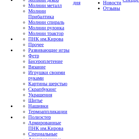
дня
Новости
Молнии металл
Отзывы
Молнии
Прибалтика
Молнии спираль
Молнии рулонка
Молнии трактор
ПНК им.Кирова
Прочее
Развивающие игры
Фетр
Бисероплетение
Вязание
Игрушки своими
руками
Картины шерстью
Скрапбукинг
Украшения
Шитье
Нашивки
Термоаппликации
Полиэстер
Армированные
ПНК им.Кирова
Специальные