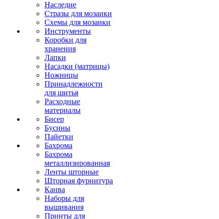
Наследие
Стразы для мозаики
Схемы для мозаики
Инструменты
Коробки для
хранения
Лапки
Насадки (матрицы)
Ножницы
Принадлежности
для шитья
Расходные
материалы
Бисер
Бусины
Пайетки
Бахрома
Бахрома
металлизированная
Ленты шторные
Шторная фурнитура
Канва
Наборы для
вышивания
Принты для