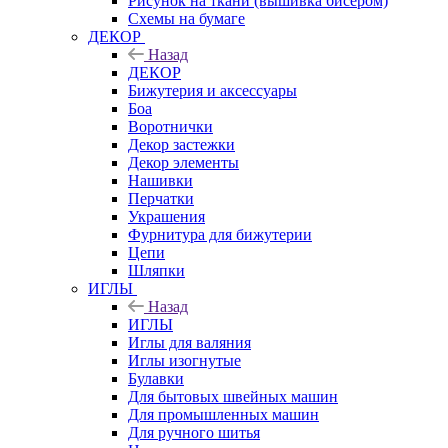
Рисунок на ткани (вышивка бисером)
Схемы на бумаге
ДЕКОР
Назад
ДЕКОР
Бижутерия и аксессуары
Боа
Воротнички
Декор застежки
Декор элементы
Нашивки
Перчатки
Украшения
Фурнитура для бижутерии
Цепи
Шляпки
ИГЛЫ
Назад
ИГЛЫ
Иглы для валяния
Иглы изогнутые
Булавки
Для бытовых швейных машин
Для промышленных машин
Для ручного шитья