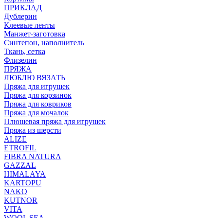
ПРИКЛАД
Дублерин
Клеевые ленты
Манжет-заготовка
Синтепон, наполнитель
Ткань, сетка
Флизелин
ПРЯЖА
ЛЮБЛЮ ВЯЗАТЬ
Пряжа для игрушек
Пряжа для корзинок
Пряжа для ковриков
Пряжа для мочалок
Плюшевая пряжа для игрушек
Пряжа из шерсти
ALIZE
ETROFIL
FIBRA NATURA
GAZZAL
HIMALAYA
KARTOPU
NAKO
KUTNOR
VITA
WOOL SEA