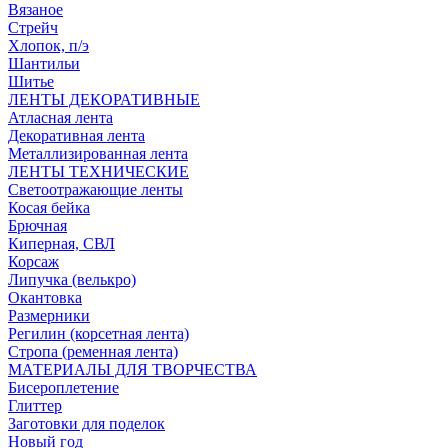
Вязаное
Стрейч
Хлопок, п/э
Шантильи
Шитье
ЛЕНТЫ ДЕКОРАТИВНЫЕ
Атласная лента
Декоративная лента
Металлизированная лента
ЛЕНТЫ ТЕХНИЧЕСКИЕ
Светоотражающие ленты
Косая бейка
Брючная
Киперная, СВЛ
Корсаж
Липучка (велькро)
Окантовка
Размерники
Регилин (корсетная лента)
Стропа (ременная лента)
МАТЕРИАЛЫ ДЛЯ ТВОРЧЕСТВА
Бисероплетение
Глиттер
Заготовки для поделок
Новый год