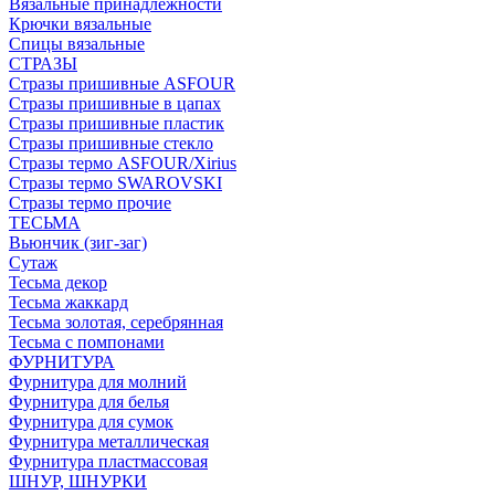
Вязальные принадлежности
Крючки вязальные
Спицы вязальные
СТРАЗЫ
Стразы пришивные ASFOUR
Стразы пришивные в цапах
Стразы пришивные пластик
Стразы пришивные стекло
Стразы термо ASFOUR/Xirius
Стразы термо SWAROVSKI
Стразы термо прочие
ТЕСЬМА
Вьюнчик (зиг-заг)
Сутаж
Тесьма декор
Тесьма жаккард
Тесьма золотая, серебрянная
Тесьма с помпонами
ФУРНИТУРА
Фурнитура для молний
Фурнитура для белья
Фурнитура для сумок
Фурнитура металлическая
Фурнитура пластмассовая
ШНУР, ШНУРКИ