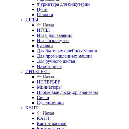
Фурнитура для бижутерии
Цепи
Шляпки
ИГЛЫ
Назад
ИГЛЫ
Иглы для валяния
Иглы изогнутые
Булавки
Для бытовых швейных машин
Для промышленных машин
Для ручного шитья
Наметочные
ИНТЕРЬЕР
Назад
ИНТЕРЬЕР
Миниатюры
Пробковые доски,органайзеры
Свечи
Сувенирчики
КАНТ
Назад
КАНТ
Кант атласный
Кант иск. кожа