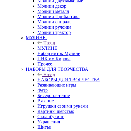
Молнии двухзамковые
Молнии декор
Молнии металл
Молнии Прибалтика
Молнии спираль
Молнии рулонка
Молнии трактор
МУЛИНЕ
Назад
МУЛИНЕ
Набор ниток Мулине
ПНК им.Кирова
Прочее
НАБОРЫ ДЛЯ ТВОРЧЕСТВА
Назад
НАБОРЫ ДЛЯ ТВОРЧЕСТВА
Развивающие игры
Фетр
Бисероплетение
Вязание
Игрушки своими руками
Картины шерстью
Скрапбукинг
Украшения
Шитье