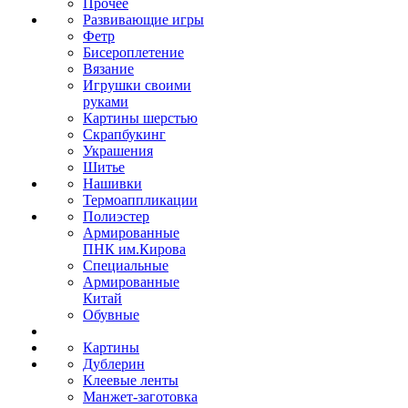
Прочее
Развивающие игры
Фетр
Бисероплетение
Вязание
Игрушки своими
руками
Картины шерстью
Скрапбукинг
Украшения
Шитье
Нашивки
Термоаппликации
Полиэстер
Армированные
ПНК им.Кирова
Специальные
Армированные
Китай
Обувные
Картины
Дублерин
Клеевые ленты
Манжет-заготовка