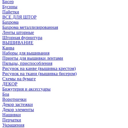
Бисер
Бусины
Пайетки
ВСЕ ДЛЯ ШТОР
Бахрома
Бахрома металлизированная
Ленты шторные
Шторная фурнитура
ВЫШИВАНИЕ
Канва
Наборы для вышивания
Принты для вышивки лентами
Пяльцы, приспособления
Рисунок на канве (вышивка крестом)
Рисунок на ткани (вышивка бисером)
Схемы на бумаге
ДЕКОР
Бижутерия и аксессуары
Боа
Воротнички
Декор застежки
Декор элементы
Нашивки
Перчатки
Украшения