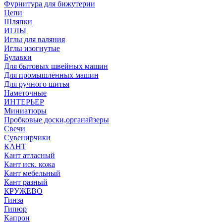
Фурнитура для бижутерии
Цепи
Шляпки
ИГЛЫ
Иглы для валяния
Иглы изогнутые
Булавки
Для бытовых швейных машин
Для промышленных машин
Для ручного шитья
Наметочные
ИНТЕРЬЕР
Миниатюры
Пробковые доски,органайзеры
Свечи
Сувенирчики
КАНТ
Кант атласный
Кант иск. кожа
Кант мебельный
Кант разный
КРУЖЕВО
Гинза
Гипюр
Капрон