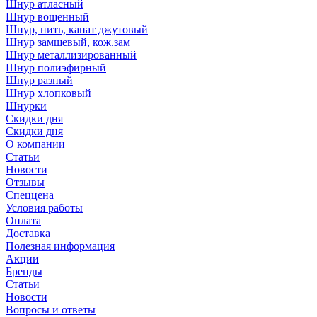
Шнур атласный
Шнур вощенный
Шнур, нить, канат джутовый
Шнур замшевый, кож.зам
Шнур металлизированный
Шнур полиэфирный
Шнур разный
Шнур хлопковый
Шнурки
Скидки дня
Скидки дня
О компании
Статьи
Новости
Отзывы
Спеццена
Условия работы
Оплата
Доставка
Полезная информация
Акции
Бренды
Статьи
Новости
Вопросы и ответы