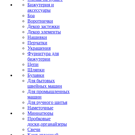
Бижутерия и
аксессуары
Боа
Воротнички
Декор застежки
Декор элементы
Нашивки
Перчатки
Украшения
Фурнитура для
бижутерии
Цепи
Шляпки
Булавки
Для бытовых
швейных машин
Для промышленных
машин
Для ручного шитья
Наметочные
Миниатюры
Пробковые
доски,органайзеры
Свечи
Кант атласный