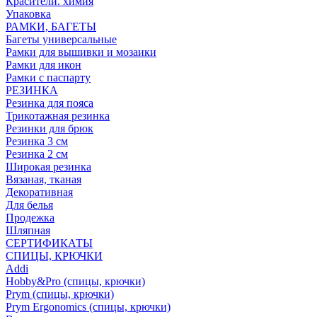
Красители. химия
Упаковка
РАМКИ, БАГЕТЫ
Багеты универсальные
Рамки для вышивки и мозаики
Рамки для икон
Рамки с паспарту
РЕЗИНКА
Резинка для пояса
Трикотажная резинка
Резинки для брюк
Резинка 3 см
Резинка 2 см
Широкая резинка
Вязаная, тканая
Декоративная
Для белья
Продежка
Шляпная
СЕРТИФИКАТЫ
СПИЦЫ, КРЮЧКИ
Addi
Hobby&Pro (спицы, крючки)
Prym (спицы, крючки)
Prym Ergonomics (спицы, крючки)