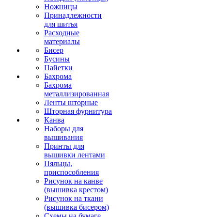
Ножницы
Принадлежности
для шитья
Расходные
материалы
Бисер
Бусины
Пайетки
Бахрома
Бахрома
металлизированная
Ленты шторные
Шторная фурнитура
Канва
Наборы для
вышивания
Принты для
вышивки лентами
Пяльцы,
приспособления
Рисунок на канве
(вышивка крестом)
Рисунок на ткани
(вышивка бисером)
Схемы на бумаге