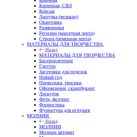
Брючная
Киперная, СВЛ
Корсаж
Липучка (велькро)
Окантовка
Размерники
Регилин (корсетная лента)
Стропа (ременная лента)
МАТЕРИАЛЫ ДЛЯ ТВОРЧЕСТВА
Назад
МАТЕРИАЛЫ ДЛЯ ТВОРЧЕСТВА
Бисероплетение
Глиттер
Заготовки для поделок
Новый год
Проволока, тросики
Оформление, скрапбукинг
Лоскуток
Фетр, фелтинг
Флористика
Фурнитура для игрушек
МОЛНИИ
Назад
МОЛНИИ
Молнии автомат