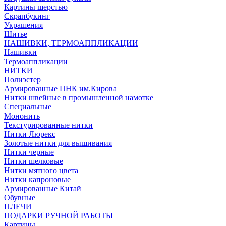
Картины шерстью
Скрапбукинг
Украшения
Шитье
НАШИВКИ, ТЕРМОАППЛИКАЦИИ
Нашивки
Термоаппликации
НИТКИ
Полиэстер
Армированные ПНК им.Кирова
Нитки швейные в промышленной намотке
Специальные
Мононить
Текстурированные нитки
Нитки Люрекс
Золотые нитки для вышивания
Нитки черные
Нитки шелковые
Нитки мятного цвета
Нитки капроновые
Армированные Китай
Обувные
ПЛЕЧИ
ПОДАРКИ РУЧНОЙ РАБОТЫ
Картины