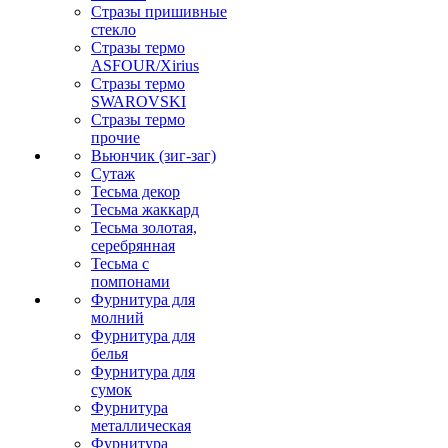
Стразы пришивные
стекло
Стразы термо
ASFOUR/Xirius
Стразы термо
SWAROVSKI
Стразы термо
прочие
Вьюнчик (зиг-заг)
Сутаж
Тесьма декор
Тесьма жаккард
Тесьма золотая,
серебрянная
Тесьма с
помпонами
Фурнитура для
молний
Фурнитура для
белья
Фурнитура для
сумок
Фурнитура
металлическая
Фурнитура