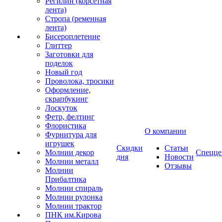
Регилин (корсетная
лента)
Стропа (ременная
лента)
Бисероплетение
Глиттер
Заготовки для
поделок
Новый год
Проволока, тросики
Оформление,
скрапбукинг
Лоскуток
Фетр, фелтинг
Флористика
О компании
Фурнитура для
игрушек
Скидки
Статьи
Молнии декор
Спецце
дня
Новости
Молнии металл
Отзывы
Молнии
Прибалтика
Молнии спираль
Молнии рулонка
Молнии трактор
ПНК им.Кирова