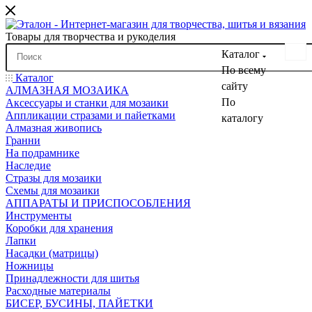
Товары для творчества и рукоделия
Каталог
По всему
Каталог
сайту
АЛМАЗНАЯ МОЗАИКА
По
Аксессуары и станки для мозаики
Аппликации стразами и пайетками
каталогу
Алмазная живопись
Гранни
На подрамнике
Наследие
Стразы для мозаики
Схемы для мозаики
АППАРАТЫ И ПРИСПОСОБЛЕНИЯ
Инструменты
Коробки для хранения
Лапки
Насадки (матрицы)
Ножницы
Принадлежности для шитья
Расходные материалы
БИСЕР, БУСИНЫ, ПАЙЕТКИ