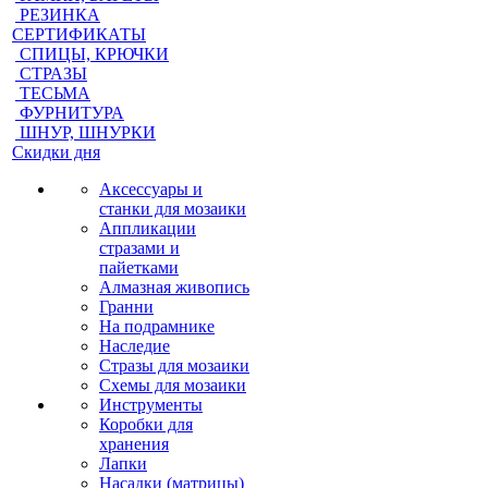
РЕЗИНКА
СЕРТИФИКАТЫ
СПИЦЫ, КРЮЧКИ
СТРАЗЫ
ТЕСЬМА
ФУРНИТУРА
ШНУР, ШНУРКИ
Скидки дня
Аксессуары и
станки для мозаики
Аппликации
стразами и
пайетками
Алмазная живопись
Гранни
На подрамнике
Наследие
Стразы для мозаики
Схемы для мозаики
Инструменты
Коробки для
хранения
Лапки
Насадки (матрицы)