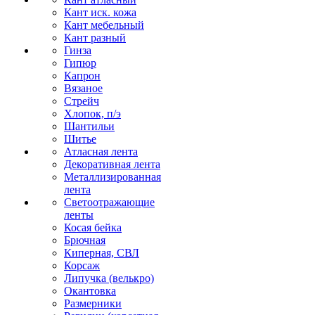
Кант иск. кожа
Кант мебельный
Кант разный
Гинза
Гипюр
Капрон
Вязаное
Стрейч
Хлопок, п/э
Шантильи
Шитье
Атласная лента
Декоративная лента
Металлизированная
лента
Светоотражающие
ленты
Косая бейка
Брючная
Киперная, СВЛ
Корсаж
Липучка (велькро)
Окантовка
Размерники