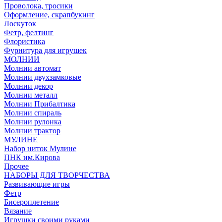
Проволока, тросики
Оформление, скрапбукинг
Лоскуток
Фетр, фелтинг
Флористика
Фурнитура для игрушек
МОЛНИИ
Молнии автомат
Молнии двухзамковые
Молнии декор
Молнии металл
Молнии Прибалтика
Молнии спираль
Молнии рулонка
Молнии трактор
МУЛИНЕ
Набор ниток Мулине
ПНК им.Кирова
Прочее
НАБОРЫ ДЛЯ ТВОРЧЕСТВА
Развивающие игры
Фетр
Бисероплетение
Вязание
Игрушки своими руками