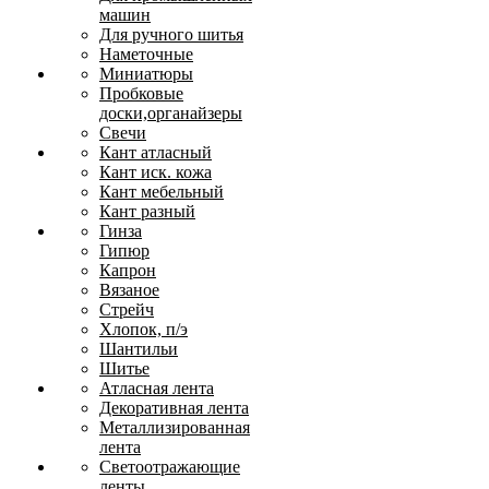
машин
Для ручного шитья
Наметочные
Миниатюры
Пробковые
доски,органайзеры
Свечи
Кант атласный
Кант иск. кожа
Кант мебельный
Кант разный
Гинза
Гипюр
Капрон
Вязаное
Стрейч
Хлопок, п/э
Шантильи
Шитье
Атласная лента
Декоративная лента
Металлизированная
лента
Светоотражающие
ленты