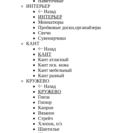
Наметочные
ИНТЕРЬЕР
Назад
ИНТЕРЬЕР
Миниатюры
Пробковые доски,органайзеры
Свечи
Сувенирчики
КАНТ
Назад
КАНТ
Кант атласный
Кант иск. кожа
Кант мебельный
Кант разный
КРУЖЕВО
Назад
КРУЖЕВО
Гинза
Гипюр
Капрон
Вязаное
Стрейч
Хлопок, п/э
Шантильи