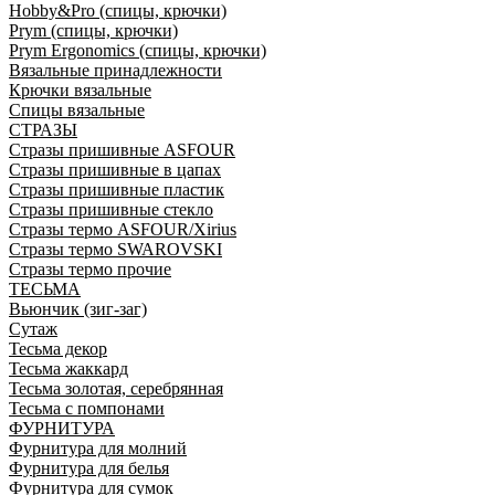
Hobby&Pro (спицы, крючки)
Prym (спицы, крючки)
Prym Ergonomics (спицы, крючки)
Вязальные принадлежности
Крючки вязальные
Спицы вязальные
СТРАЗЫ
Стразы пришивные ASFOUR
Стразы пришивные в цапах
Стразы пришивные пластик
Стразы пришивные стекло
Стразы термо ASFOUR/Xirius
Стразы термо SWAROVSKI
Стразы термо прочие
ТЕСЬМА
Вьюнчик (зиг-заг)
Сутаж
Тесьма декор
Тесьма жаккард
Тесьма золотая, серебрянная
Тесьма с помпонами
ФУРНИТУРА
Фурнитура для молний
Фурнитура для белья
Фурнитура для сумок