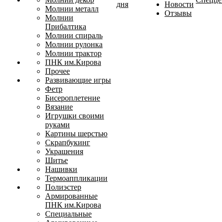
дня
Новости
Молнии металл
Отзывы
Молнии
Прибалтика
Молнии спираль
Молнии рулонка
Молнии трактор
ПНК им.Кирова
Прочее
Развивающие игры
Фетр
Бисероплетение
Вязание
Игрушки своими
руками
Картины шерстью
Скрапбукинг
Украшения
Шитье
Нашивки
Термоаппликации
Полиэстер
Армированные
ПНК им.Кирова
Специальные