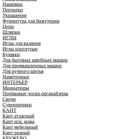
Нашивки
Перчатки
Украшения
Фурнитура для бижутерии
Цепи
Шляпки
ИГЛЫ
Иглы для валяния
Иглы изогнутые
Булавки
Для бытовых швейных машин
Для промышленных машин
Для ручного шитья
Наметочные
ИНТЕРЬЕР
Миниатюры
Пробковые доски,органайзеры
Свечи
Сувенирчики
КАНТ
Кант атласный
Кант иск. кожа
Кант мебельный
Кант разный
КРУЖЕВО