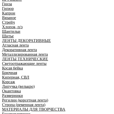
Гинза
Гипюр
Капрон
Вязаное
Стрейч
Хлопок, п/э
Шантильи
Шитье
ЛЕНТЫ ДЕКОРАТИВНЫЕ
Атласная лента
Декоративная лента
Металлизированная лента
ЛЕНТЫ ТЕХНИЧЕСКИЕ
Светоотражающие ленты
Косая бейка
Брючная
Киперная, СВЛ
Корсаж
Липучка (велькро)
Окантовка
Размерники
Регилин (корсетная лента)
Стропа (ременная лента)
МАТЕРИАЛЫ ДЛЯ ТВОРЧЕСТВА
Бисероплетение