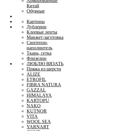
Армированные
Китай
Обувные
Картины
Дублерин
Клеевые ленты
Манжет-заготовка
Синтепон,
наполнитель
Ткань, сетка
Флизелин
ЛЮБЛЮ ВЯЗАТЬ
Пряжа из шерсти
ALIZE
ETROFIL
FIBRA NATURA
GAZZAL
HIMALAYA
KARTOPU
NAKO
KUTNOR
VITA
WOOL SEA
YARNART