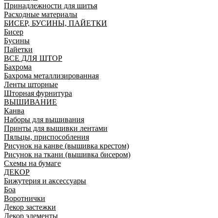
Принадлежности для шитья
Расходные материалы
БИСЕР, БУСИНЫ, ПАЙЕТКИ
Бисер
Бусины
Пайетки
ВСЕ ДЛЯ ШТОР
Бахрома
Бахрома металлизированная
Ленты шторные
Шторная фурнитура
ВЫШИВАНИЕ
Канва
Наборы для вышивания
Принты для вышивки лентами
Пяльцы, приспособления
Рисунок на канве (вышивка крестом)
Рисунок на ткани (вышивка бисером)
Схемы на бумаге
ДЕКОР
Бижутерия и аксессуары
Боа
Воротнички
Декор застежки
Декор элементы