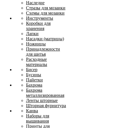
Наследие
Стразы для мозаики
Схемы для мозаики
Инструменты
Коробки для
хранения
Лапки
Насадки (матрицы)
Ножницы
Принадлежности
для шитья
Расходные
материалы
Бисер
Бусины
Пайетки
Бахрома
Бахрома
металлизированная
Ленты шторные
Шторная фурнитура
Канва
Наборы для
вышивания
Принты для