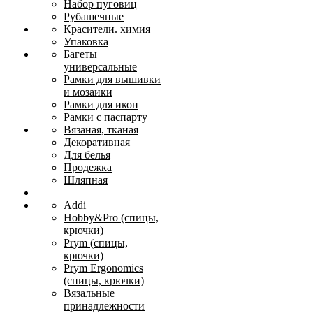
Набор пуговиц
Рубашечные
Красители. химия
Упаковка
Багеты
универсальные
Рамки для вышивки
и мозаики
Рамки для икон
Рамки с паспарту
Вязаная, тканая
Декоративная
Для белья
Продежка
Шляпная
Addi
Hobby&Pro (спицы,
крючки)
Prym (спицы,
крючки)
Prym Ergonomics
(спицы, крючки)
Вязальные
принадлежности