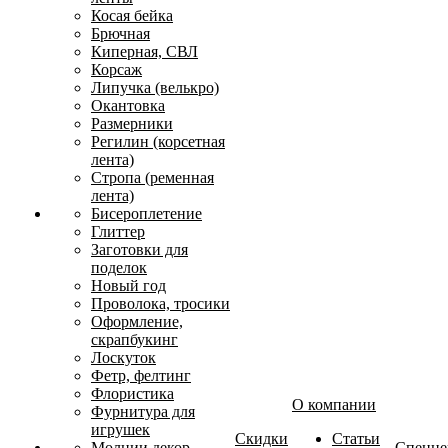
Косая бейка
Брючная
Киперная, СВЛ
Корсаж
Липучка (велькро)
Окантовка
Размерники
Регилин (корсетная
лента)
Стропа (ременная
лента)
Бисероплетение
Глиттер
Заготовки для
поделок
Новый год
Проволока, тросики
Оформление,
скрапбукинг
Лоскуток
Фетр, фелтинг
Флористика
О компании
Фурнитура для
игрушек
Скидки
Статьи
Молнии декор
Спецце