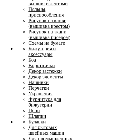
вышивки лентами
Пяльцы,
приспособления
Рисунок на канве
(вышивка крестом)
Рисунок на ткани
(вышивка бисером)
Схемы на бумаге
Бижутерия и
аксессуары
Боа
Воротнички
Декор застежки
Декор элементы
Нашивки
Перчатки
Украшения
Фурнитура для
бижутерии
Цепи
Шляпки
Булавки
Для бытовых
швейных машин
Для промышленных