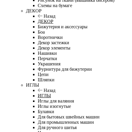
Рисунок на ткани (вышивка бисером)
Схемы на бумаге
ДЕКОР
Назад
ДЕКОР
Бижутерия и аксессуары
Боа
Воротнички
Декор застежки
Декор элементы
Нашивки
Перчатки
Украшения
Фурнитура для бижутерии
Цепи
Шляпки
ИГЛЫ
Назад
ИГЛЫ
Иглы для валяния
Иглы изогнутые
Булавки
Для бытовых швейных машин
Для промышленных машин
Для ручного шитья