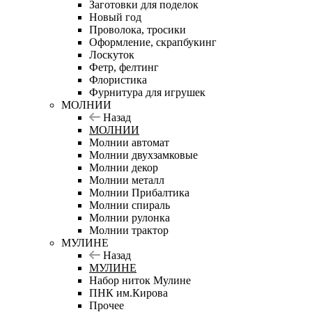
Заготовки для поделок
Новый год
Проволока, тросики
Оформление, скрапбукинг
Лоскуток
Фетр, фелтинг
Флористика
Фурнитура для игрушек
МОЛНИИ
Назад
МОЛНИИ
Молнии автомат
Молнии двухзамковые
Молнии декор
Молнии металл
Молнии Прибалтика
Молнии спираль
Молнии рулонка
Молнии трактор
МУЛИНЕ
Назад
МУЛИНЕ
Набор ниток Мулине
ПНК им.Кирова
Прочее