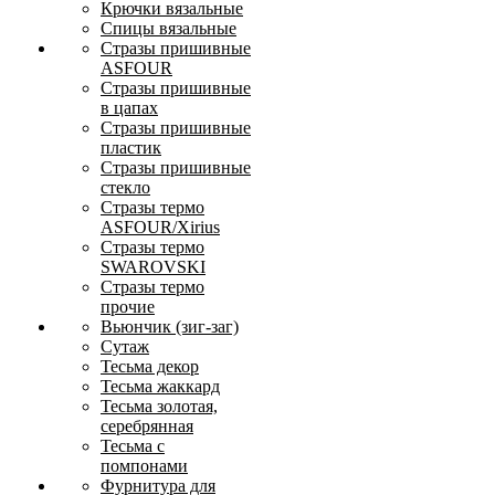
Крючки вязальные
Спицы вязальные
Стразы пришивные
ASFOUR
Стразы пришивные
в цапах
Стразы пришивные
пластик
Стразы пришивные
стекло
Стразы термо
ASFOUR/Xirius
Стразы термо
SWAROVSKI
Стразы термо
прочие
Вьюнчик (зиг-заг)
Сутаж
Тесьма декор
Тесьма жаккард
Тесьма золотая,
серебрянная
Тесьма с
помпонами
Фурнитура для