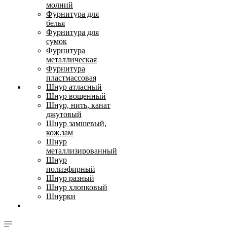
молний
Фурнитура для
белья
Фурнитура для
сумок
Фурнитура
металлическая
Фурнитура
пластмассовая
Шнур атласный
Шнур вощенный
Шнур, нить, канат
джутовый
Шнур замшевый,
кож.зам
Шнур
металлизированный
Шнур
полиэфирный
Шнур разный
Шнур хлопковый
Шнурки