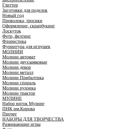
Глиттер
Заготовки для поделок
Новый год
Проволока, тросики
Оформление, скрапбукинг
Лоскуток
Фетр, фелтинг
Флористика
Фурнитура для игрушек
МОЛНИИ
Молнии автомат
Молнии двухзамковые
Молнии декор
Молнии металл
Молнии Прибалтика
Молнии спираль
Молнии рулонка
Молнии трактор
МУЛИНЕ
Набор ниток Мулине
ПНК им.Кирова
Прочее
НАБОРЫ ДЛЯ ТВОРЧЕСТВА
Развивающие игры