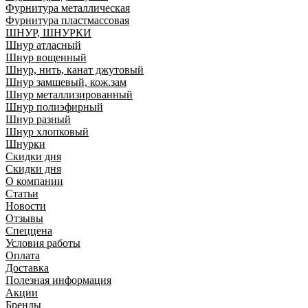
Фурнитура металлическая
Фурнитура пластмассовая
ШНУР, ШНУРКИ
Шнур атласный
Шнур вощенный
Шнур, нить, канат джутовый
Шнур замшевый, кож.зам
Шнур металлизированный
Шнур полиэфирный
Шнур разный
Шнур хлопковый
Шнурки
Скидки дня
Скидки дня
О компании
Статьи
Новости
Отзывы
Спеццена
Условия работы
Оплата
Доставка
Полезная информация
Акции
Бренды