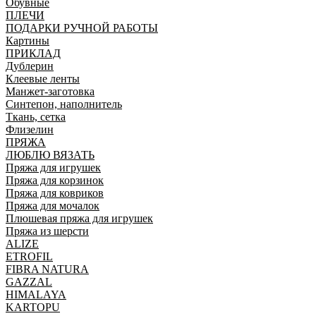
Обувные
ПЛЕЧИ
ПОДАРКИ РУЧНОЙ РАБОТЫ
Картины
ПРИКЛАД
Дублерин
Клеевые ленты
Манжет-заготовка
Синтепон, наполнитель
Ткань, сетка
Флизелин
ПРЯЖА
ЛЮБЛЮ ВЯЗАТЬ
Пряжа для игрушек
Пряжа для корзинок
Пряжа для ковриков
Пряжа для мочалок
Плюшевая пряжа для игрушек
Пряжа из шерсти
ALIZE
ETROFIL
FIBRA NATURA
GAZZAL
HIMALAYA
KARTOPU