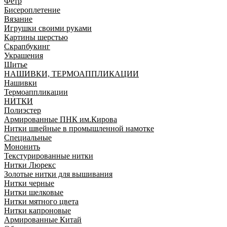
Фетр
Бисероплетение
Вязание
Игрушки своими руками
Картины шерстью
Скрапбукинг
Украшения
Шитье
НАШИВКИ, ТЕРМОАППЛИКАЦИИ
Нашивки
Термоаппликации
НИТКИ
Полиэстер
Армированные ПНК им.Кирова
Нитки швейные в промышленной намотке
Специальные
Мононить
Текстурированные нитки
Нитки Люрекс
Золотые нитки для вышивания
Нитки черные
Нитки шелковые
Нитки мятного цвета
Нитки капроновые
Армированные Китай