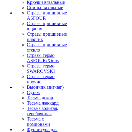
Крючки вязальные
Спицы вязальные
Стразы пришивные
ASFOUR
Стразы пришивные
в цапах
Стразы пришивные
пластик
Стразы пришивные
стекло
Стразы термо
ASFOUR/Xirius
Стразы термо
SWAROVSKI
Стразы термо
прочие
Вьюнчик (зиг-заг)
Сутаж
Тесьма декор
Тесьма жаккард
Тесьма золотая,
серебрянная
Тесьма с
помпонами
Фурнитура для