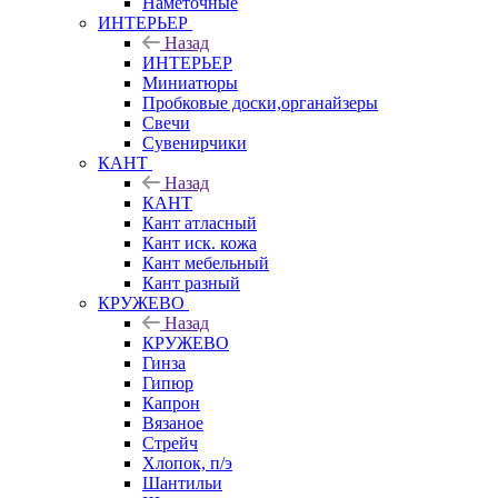
Наметочные
ИНТЕРЬЕР
Назад
ИНТЕРЬЕР
Миниатюры
Пробковые доски,органайзеры
Свечи
Сувенирчики
КАНТ
Назад
КАНТ
Кант атласный
Кант иск. кожа
Кант мебельный
Кант разный
КРУЖЕВО
Назад
КРУЖЕВО
Гинза
Гипюр
Капрон
Вязаное
Стрейч
Хлопок, п/э
Шантильи