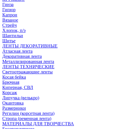
Гинза
Гипюр
Капрон
Вязаное
Стрейч
Хлопок, п/э
Шантильи
Шитье
ЛЕНТЫ ДЕКОРАТИВНЫЕ
Атласная лента
Декоративная лента
Металлизированная лента
ЛЕНТЫ ТЕХНИЧЕСКИЕ
Светоотражающие ленты
Косая бейка
Брючная
Киперная, СВЛ
Корсаж
Липучка (велькро)
Окантовка
Размерники
Регилин (корсетная лента)
Стропа (ременная лента)
МАТЕРИАЛЫ ДЛЯ ТВОРЧЕСТВА
Бисероплетение