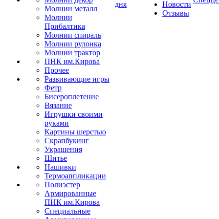
дня
Новости
Молнии металл
Отзывы
Молнии
Прибалтика
Молнии спираль
Молнии рулонка
Молнии трактор
ПНК им.Кирова
Прочее
Развивающие игры
Фетр
Бисероплетение
Вязание
Игрушки своими
руками
Картины шерстью
Скрапбукинг
Украшения
Шитье
Нашивки
Термоаппликации
Полиэстер
Армированные
ПНК им.Кирова
Специальные