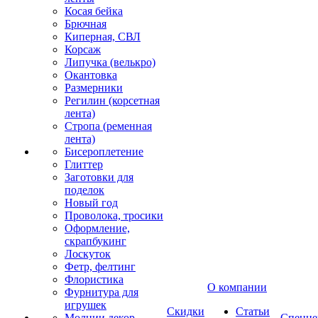
Косая бейка
Брючная
Киперная, СВЛ
Корсаж
Липучка (велькро)
Окантовка
Размерники
Регилин (корсетная
лента)
Стропа (ременная
лента)
Бисероплетение
Глиттер
Заготовки для
поделок
Новый год
Проволока, тросики
Оформление,
скрапбукинг
Лоскуток
Фетр, фелтинг
Флористика
О компании
Фурнитура для
игрушек
Скидки
Статьи
Молнии декор
Спецце