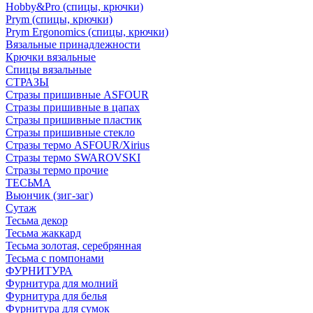
Hobby&Pro (спицы, крючки)
Prym (спицы, крючки)
Prym Ergonomics (спицы, крючки)
Вязальные принадлежности
Крючки вязальные
Спицы вязальные
СТРАЗЫ
Стразы пришивные ASFOUR
Стразы пришивные в цапах
Стразы пришивные пластик
Стразы пришивные стекло
Стразы термо ASFOUR/Xirius
Стразы термо SWAROVSKI
Стразы термо прочие
ТЕСЬМА
Вьюнчик (зиг-заг)
Сутаж
Тесьма декор
Тесьма жаккард
Тесьма золотая, серебрянная
Тесьма с помпонами
ФУРНИТУРА
Фурнитура для молний
Фурнитура для белья
Фурнитура для сумок