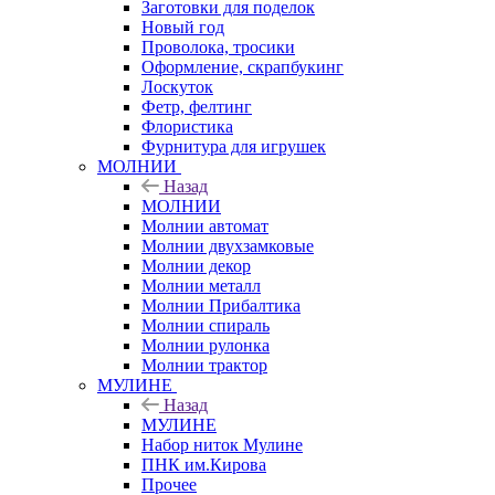
Заготовки для поделок
Новый год
Проволока, тросики
Оформление, скрапбукинг
Лоскуток
Фетр, фелтинг
Флористика
Фурнитура для игрушек
МОЛНИИ
Назад
МОЛНИИ
Молнии автомат
Молнии двухзамковые
Молнии декор
Молнии металл
Молнии Прибалтика
Молнии спираль
Молнии рулонка
Молнии трактор
МУЛИНЕ
Назад
МУЛИНЕ
Набор ниток Мулине
ПНК им.Кирова
Прочее