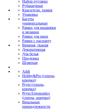
Набор пуговиц
Рубашечные
Красители. химия
Упаковка
Багеты
универсальные
Рамки для вышивки
и мозаики
Рамки для икон
Рамки с паспарту
Вязаная, тканая
Декоративная
Для белья
Продежка
Шляпная
Addi
Hobby&Pro (спицы,
крючки)
Prym (спицы,
крючки)
Prym Ergonomics
(спицы, крючки)
Вязальные
принадлежности