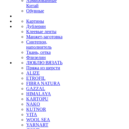
Армированные
Китай
Обувные
Картины
Дублерин
Клеевые ленты
Манжет-заготовка
Синтепон,
наполнитель
Ткань, сетка
Флизелин
ЛЮБЛЮ ВЯЗАТЬ
Пряжа из шерсти
ALIZE
ETROFIL
FIBRA NATURA
GAZZAL
HIMALAYA
KARTOPU
NAKO
KUTNOR
VITA
WOOL SEA
YARNART