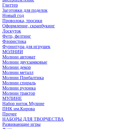
Глиттер
Заготовки для поделок
Новый год
Проволока, тросики
Оформление, скрапбукинг
Лоскуток
Фетр, фелтинг
Флористика
Фурнитура для игрушек
МОЛНИИ
Молнии автомат
Молнии двухзамковые
Молнии декор
Молнии металл
Молнии Прибалтика
Молнии спираль
Молнии рулонка
Молнии трактор
МУЛИНЕ
Набор ниток Мулине
ПНК им.Кирова
Прочее
НАБОРЫ ДЛЯ ТВОРЧЕСТВА
Развивающие игры