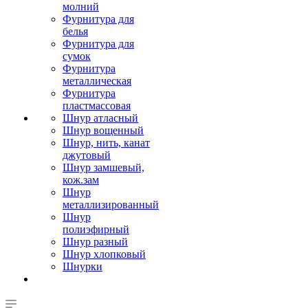
молний
Фурнитура для
белья
Фурнитура для
сумок
Фурнитура
металлическая
Фурнитура
пластмассовая
Шнур атласный
Шнур вощенный
Шнур, нить, канат
джутовый
Шнур замшевый,
кож.зам
Шнур
металлизированный
Шнур
полиэфирный
Шнур разный
Шнур хлопковый
Шнурки