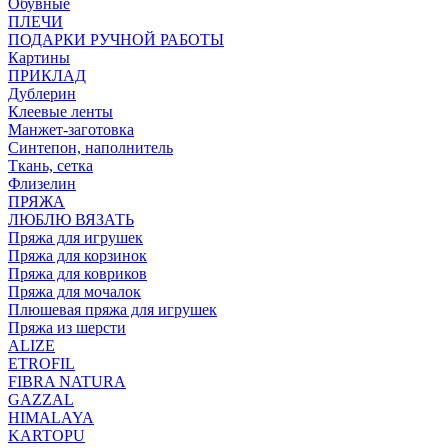
Обувные
ПЛЕЧИ
ПОДАРКИ РУЧНОЙ РАБОТЫ
Картины
ПРИКЛАД
Дублерин
Клеевые ленты
Манжет-заготовка
Синтепон, наполнитель
Ткань, сетка
Флизелин
ПРЯЖА
ЛЮБЛЮ ВЯЗАТЬ
Пряжа для игрушек
Пряжа для корзинок
Пряжа для ковриков
Пряжа для мочалок
Плюшевая пряжа для игрушек
Пряжа из шерсти
ALIZE
ETROFIL
FIBRA NATURA
GAZZAL
HIMALAYA
KARTOPU