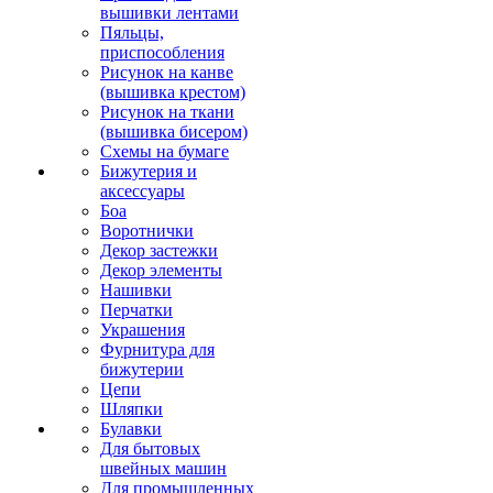
вышивки лентами
Пяльцы,
приспособления
Рисунок на канве
(вышивка крестом)
Рисунок на ткани
(вышивка бисером)
Схемы на бумаге
Бижутерия и
аксессуары
Боа
Воротнички
Декор застежки
Декор элементы
Нашивки
Перчатки
Украшения
Фурнитура для
бижутерии
Цепи
Шляпки
Булавки
Для бытовых
швейных машин
Для промышленных