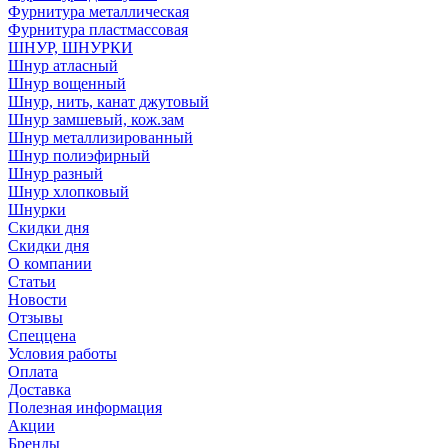
Фурнитура металлическая
Фурнитура пластмассовая
ШНУР, ШНУРКИ
Шнур атласный
Шнур вощенный
Шнур, нить, канат джутовый
Шнур замшевый, кож.зам
Шнур металлизированный
Шнур полиэфирный
Шнур разный
Шнур хлопковый
Шнурки
Скидки дня
Скидки дня
О компании
Статьи
Новости
Отзывы
Спеццена
Условия работы
Оплата
Доставка
Полезная информация
Акции
Бренды