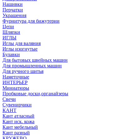
Нашивки
Перчатки
Украшения
Фурнитура для бижутерии
Цепи
Шляпки
ИГЛЫ
Иглы для валяния
Иглы изогнутые
Булавки
Для бытовых швейных машин
Для промышленных машин
Для ручного шитья
Наметочные
ИНТЕРЬЕР
Миниатюры
Пробковые доски,органайзеры
Свечи
Сувенирчики
КАНТ
Кант атласный
Кант иск. кожа
Кант мебельный
Кант разный
КРУЖЕВО