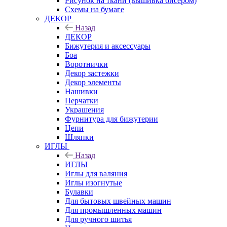
Рисунок на ткани (вышивка бисером)
Схемы на бумаге
ДЕКОР
Назад
ДЕКОР
Бижутерия и аксессуары
Боа
Воротнички
Декор застежки
Декор элементы
Нашивки
Перчатки
Украшения
Фурнитура для бижутерии
Цепи
Шляпки
ИГЛЫ
Назад
ИГЛЫ
Иглы для валяния
Иглы изогнутые
Булавки
Для бытовых швейных машин
Для промышленных машин
Для ручного шитья