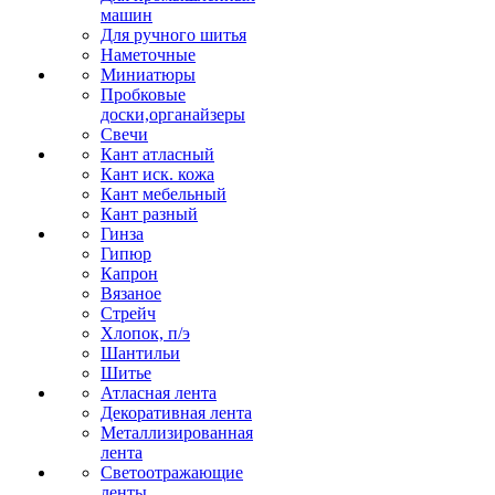
машин
Для ручного шитья
Наметочные
Миниатюры
Пробковые
доски,органайзеры
Свечи
Кант атласный
Кант иск. кожа
Кант мебельный
Кант разный
Гинза
Гипюр
Капрон
Вязаное
Стрейч
Хлопок, п/э
Шантильи
Шитье
Атласная лента
Декоративная лента
Металлизированная
лента
Светоотражающие
ленты