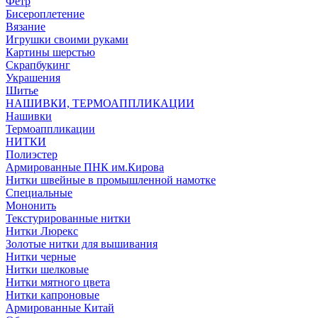
Фетр
Бисероплетение
Вязание
Игрушки своими руками
Картины шерстью
Скрапбукинг
Украшения
Шитье
НАШИВКИ, ТЕРМОАППЛИКАЦИИ
Нашивки
Термоаппликации
НИТКИ
Полиэстер
Армированные ПНК им.Кирова
Нитки швейные в промышленной намотке
Специальные
Мононить
Текстурированные нитки
Нитки Люрекс
Золотые нитки для вышивания
Нитки черные
Нитки шелковые
Нитки мятного цвета
Нитки капроновые
Армированные Китай