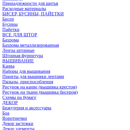
Принадлежности для шитья
Расходные материалы
БИСЕР, БУСИНЫ, ПАЙЕТКИ
Бисер
Бусины
Пайетки
ВСЕ ДЛЯ ШТОР
Бахрома
Бахрома металлизированная
Ленты шторные
Шторная фурнитура
ВЫШИВАНИЕ
Канва
Наборы для вышивания
Принты для вышивки лентами
Пяльцы, приспособления
Рисунок на канве (вышивка крестом)
Рисунок на ткани (вышивка бисером)
Схемы на бумаге
ДЕКОР
Бижутерия и аксессуары
Боа
Воротнички
Декор застежки
Декор элементы