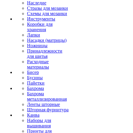
Наследие
Стразы для мозаики
Схемы для мозаики
Инструменты
Коробки для
хранения
Лапки
Насадки (матрицы)
Ножницы
Принадлежности
для шитья
Расходные
материалы
Бисер
Бусины
Пайетки
Бахрома
Бахрома
металлизированная
Ленты шторные
Шторная фурнитура
Канва
Наборы для
вышивания
Принты для