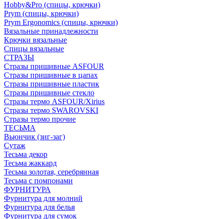
Hobby&Pro (спицы, крючки)
Prym (спицы, крючки)
Prym Ergonomics (спицы, крючки)
Вязальные принадлежности
Крючки вязальные
Спицы вязальные
СТРАЗЫ
Стразы пришивные ASFOUR
Стразы пришивные в цапах
Стразы пришивные пластик
Стразы пришивные стекло
Стразы термо ASFOUR/Xirius
Стразы термо SWAROVSKI
Стразы термо прочие
ТЕСЬМА
Вьюнчик (зиг-заг)
Сутаж
Тесьма декор
Тесьма жаккард
Тесьма золотая, серебрянная
Тесьма с помпонами
ФУРНИТУРА
Фурнитура для молний
Фурнитура для белья
Фурнитура для сумок