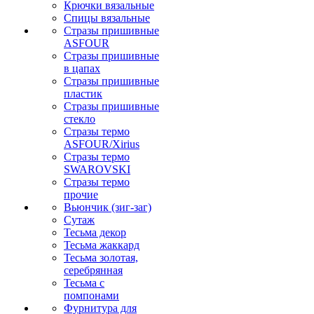
Крючки вязальные
Спицы вязальные
Стразы пришивные
ASFOUR
Стразы пришивные
в цапах
Стразы пришивные
пластик
Стразы пришивные
стекло
Стразы термо
ASFOUR/Xirius
Стразы термо
SWAROVSKI
Стразы термо
прочие
Вьюнчик (зиг-заг)
Сутаж
Тесьма декор
Тесьма жаккард
Тесьма золотая,
серебрянная
Тесьма с
помпонами
Фурнитура для