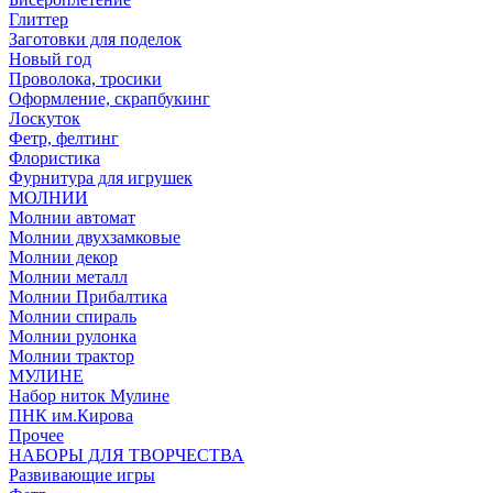
Глиттер
Заготовки для поделок
Новый год
Проволока, тросики
Оформление, скрапбукинг
Лоскуток
Фетр, фелтинг
Флористика
Фурнитура для игрушек
МОЛНИИ
Молнии автомат
Молнии двухзамковые
Молнии декор
Молнии металл
Молнии Прибалтика
Молнии спираль
Молнии рулонка
Молнии трактор
МУЛИНЕ
Набор ниток Мулине
ПНК им.Кирова
Прочее
НАБОРЫ ДЛЯ ТВОРЧЕСТВА
Развивающие игры