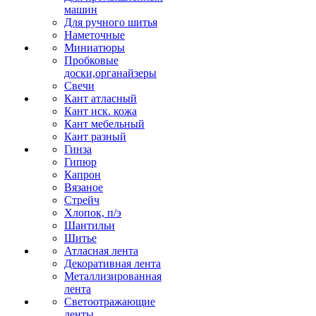
машин
Для ручного шитья
Наметочные
Миниатюры
Пробковые
доски,органайзеры
Свечи
Кант атласный
Кант иск. кожа
Кант мебельный
Кант разный
Гинза
Гипюр
Капрон
Вязаное
Стрейч
Хлопок, п/э
Шантильи
Шитье
Атласная лента
Декоративная лента
Металлизированная
лента
Светоотражающие
ленты