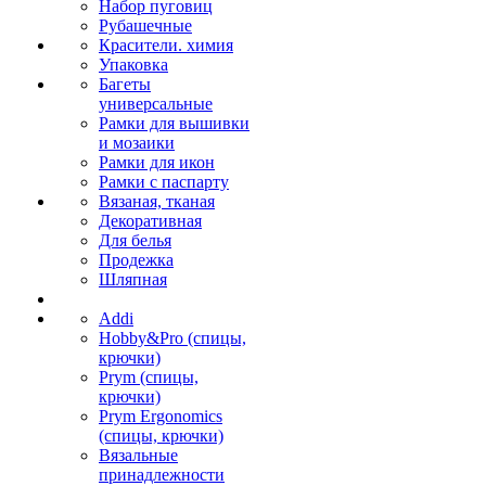
Набор пуговиц
Рубашечные
Красители. химия
Упаковка
Багеты
универсальные
Рамки для вышивки
и мозаики
Рамки для икон
Рамки с паспарту
Вязаная, тканая
Декоративная
Для белья
Продежка
Шляпная
Addi
Hobby&Pro (спицы,
крючки)
Prym (спицы,
крючки)
Prym Ergonomics
(спицы, крючки)
Вязальные
принадлежности