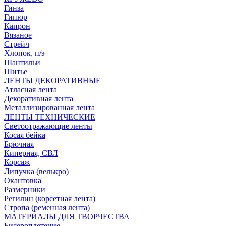
Гинза
Гипюр
Капрон
Вязаное
Стрейч
Хлопок, п/э
Шантильи
Шитье
ЛЕНТЫ ДЕКОРАТИВНЫЕ
Атласная лента
Декоративная лента
Металлизированная лента
ЛЕНТЫ ТЕХНИЧЕСКИЕ
Светоотражающие ленты
Косая бейка
Брючная
Киперная, СВЛ
Корсаж
Липучка (велькро)
Окантовка
Размерники
Регилин (корсетная лента)
Стропа (ременная лента)
МАТЕРИАЛЫ ДЛЯ ТВОРЧЕСТВА
Бисероплетение