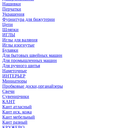
Нашивки
Перчатки
Украшения
Фурнитура для бижутерии
Цепи
Шляпки
ИГЛЫ
Иглы для валяния
Иглы изогнутые
Булавки
Для бытовых швейных машин
Для промышленных машин
Для ручного шитья
Наметочные
ИНТЕРЬЕР
Миниатюры
Пробковые доски,органайзеры
Свечи
Сувенирчики
КАНТ
Кант атласный
Кант иск. кожа
Кант мебельный
Кант разный
КРУЖЕВО