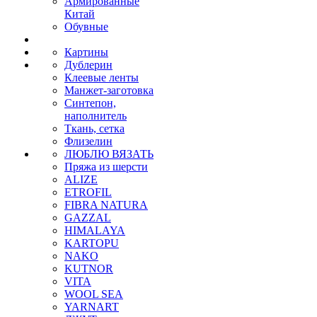
Армированные
Китай
Обувные
Картины
Дублерин
Клеевые ленты
Манжет-заготовка
Синтепон,
наполнитель
Ткань, сетка
Флизелин
ЛЮБЛЮ ВЯЗАТЬ
Пряжа из шерсти
ALIZE
ETROFIL
FIBRA NATURA
GAZZAL
HIMALAYA
KARTOPU
NAKO
KUTNOR
VITA
WOOL SEA
YARNART