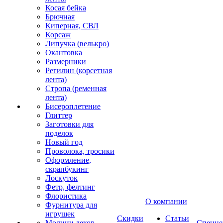
Косая бейка
Брючная
Киперная, СВЛ
Корсаж
Липучка (велькро)
Окантовка
Размерники
Регилин (корсетная
лента)
Стропа (ременная
лента)
Бисероплетение
Глиттер
Заготовки для
поделок
Новый год
Проволока, тросики
Оформление,
скрапбукинг
Лоскуток
Фетр, фелтинг
Флористика
О компании
Фурнитура для
игрушек
Скидки
Статьи
Молнии декор
Спецце