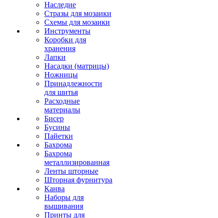
Наследие
Стразы для мозаики
Схемы для мозаики
Инструменты
Коробки для
хранения
Лапки
Насадки (матрицы)
Ножницы
Принадлежности
для шитья
Расходные
материалы
Бисер
Бусины
Пайетки
Бахрома
Бахрома
металлизированная
Ленты шторные
Шторная фурнитура
Канва
Наборы для
вышивания
Принты для