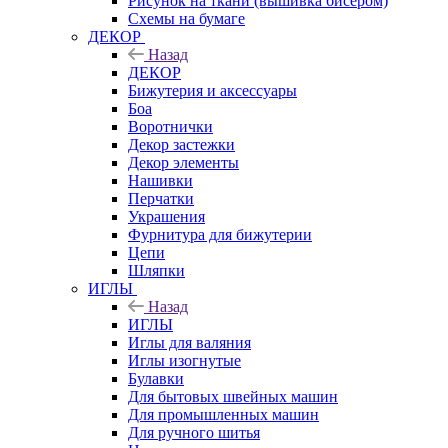
Рисунок на ткани (вышивка бисером)
Схемы на бумаге
ДЕКОР
Назад
ДЕКОР
Бижутерия и аксессуары
Боа
Воротнички
Декор застежки
Декор элементы
Нашивки
Перчатки
Украшения
Фурнитура для бижутерии
Цепи
Шляпки
ИГЛЫ
Назад
ИГЛЫ
Иглы для валяния
Иглы изогнутые
Булавки
Для бытовых швейных машин
Для промышленных машин
Для ручного шитья