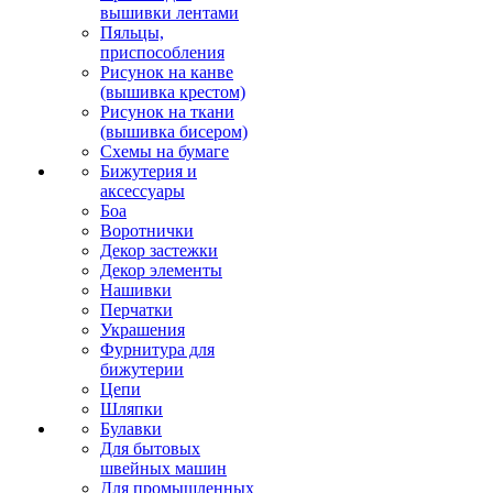
вышивки лентами
Пяльцы,
приспособления
Рисунок на канве
(вышивка крестом)
Рисунок на ткани
(вышивка бисером)
Схемы на бумаге
Бижутерия и
аксессуары
Боа
Воротнички
Декор застежки
Декор элементы
Нашивки
Перчатки
Украшения
Фурнитура для
бижутерии
Цепи
Шляпки
Булавки
Для бытовых
швейных машин
Для промышленных