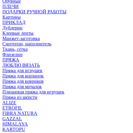
Обувные
ПЛЕЧИ
ПОДАРКИ РУЧНОЙ РАБОТЫ
Картины
ПРИКЛАД
Дублерин
Клеевые ленты
Манжет-заготовка
Синтепон, наполнитель
Ткань, сетка
Флизелин
ПРЯЖА
ЛЮБЛЮ ВЯЗАТЬ
Пряжа для игрушек
Пряжа для корзинок
Пряжа для ковриков
Пряжа для мочалок
Плюшевая пряжа для игрушек
Пряжа из шерсти
ALIZE
ETROFIL
FIBRA NATURA
GAZZAL
HIMALAYA
KARTOPU