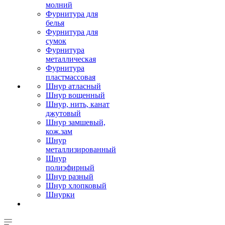
молний
Фурнитура для
белья
Фурнитура для
сумок
Фурнитура
металлическая
Фурнитура
пластмассовая
Шнур атласный
Шнур вощенный
Шнур, нить, канат
джутовый
Шнур замшевый,
кож.зам
Шнур
металлизированный
Шнур
полиэфирный
Шнур разный
Шнур хлопковый
Шнурки