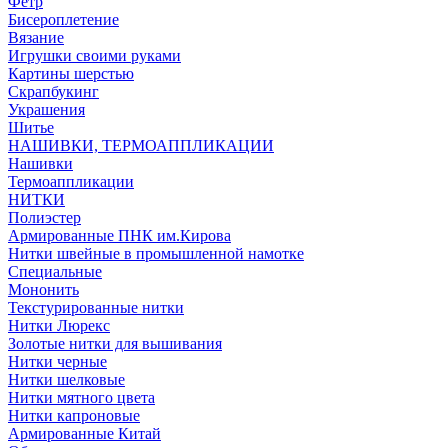
Фетр
Бисероплетение
Вязание
Игрушки своими руками
Картины шерстью
Скрапбукинг
Украшения
Шитье
НАШИВКИ, ТЕРМОАППЛИКАЦИИ
Нашивки
Термоаппликации
НИТКИ
Полиэстер
Армированные ПНК им.Кирова
Нитки швейные в промышленной намотке
Специальные
Мононить
Текстурированные нитки
Нитки Люрекс
Золотые нитки для вышивания
Нитки черные
Нитки шелковые
Нитки мятного цвета
Нитки капроновые
Армированные Китай