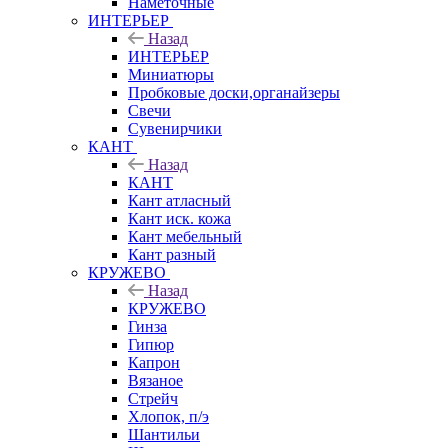
Наметочные
ИНТЕРЬЕР
Назад
ИНТЕРЬЕР
Миниатюры
Пробковые доски,органайзеры
Свечи
Сувенирчики
КАНТ
Назад
КАНТ
Кант атласный
Кант иск. кожа
Кант мебельный
Кант разный
КРУЖЕВО
Назад
КРУЖЕВО
Гинза
Гипюр
Капрон
Вязаное
Стрейч
Хлопок, п/э
Шантильи