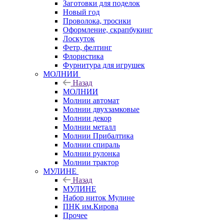
Заготовки для поделок
Новый год
Проволока, тросики
Оформление, скрапбукинг
Лоскуток
Фетр, фелтинг
Флористика
Фурнитура для игрушек
МОЛНИИ
Назад
МОЛНИИ
Молнии автомат
Молнии двухзамковые
Молнии декор
Молнии металл
Молнии Прибалтика
Молнии спираль
Молнии рулонка
Молнии трактор
МУЛИНЕ
Назад
МУЛИНЕ
Набор ниток Мулине
ПНК им.Кирова
Прочее