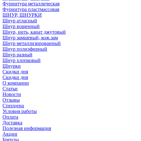
Фурнитура металлическая
Фурнитура пластмассовая
ШНУР, ШНУРКИ
Шнур атласный
Шнур вощенный
Шнур, нить, канат джутовый
Шнур замшевый, кож.зам
Шнур металлизированный
Шнур полиэфирный
Шнур разный
Шнур хлопковый
Шнурки
Скидки дня
Скидки дня
О компании
Статьи
Новости
Отзывы
Спеццена
Условия работы
Оплата
Доставка
Полезная информация
Акции
Бренды