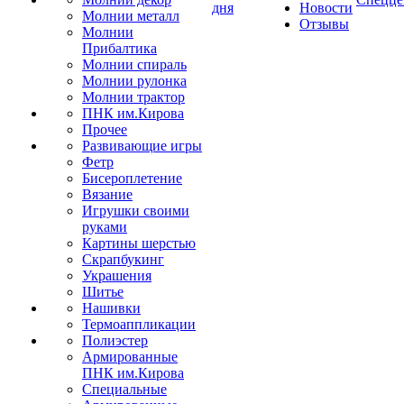
дня
Новости
Молнии металл
Отзывы
Молнии
Прибалтика
Молнии спираль
Молнии рулонка
Молнии трактор
ПНК им.Кирова
Прочее
Развивающие игры
Фетр
Бисероплетение
Вязание
Игрушки своими
руками
Картины шерстью
Скрапбукинг
Украшения
Шитье
Нашивки
Термоаппликации
Полиэстер
Армированные
ПНК им.Кирова
Специальные