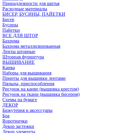
Принадлежности для шитья
Расходные материалы
БИСЕР, БУСИНЫ, ПАЙЕТКИ
Бисер
Бусины
Пайетки
ВСЕ ДЛЯ ШТОР
Бахрома
Бахрома металлизированная
Ленты шторные
Шторная фурнитура
ВЫШИВАНИЕ
Канва
Наборы для вышивания
Принты для вышивки лентами
Пяльцы, приспособления
Рисунок на канве (вышивка крестом)
Рисунок на ткани (вышивка бисером)
Схемы на бумаге
ДЕКОР
Бижутерия и аксессуары
Боа
Воротнички
Декор застежки
Декор элементы