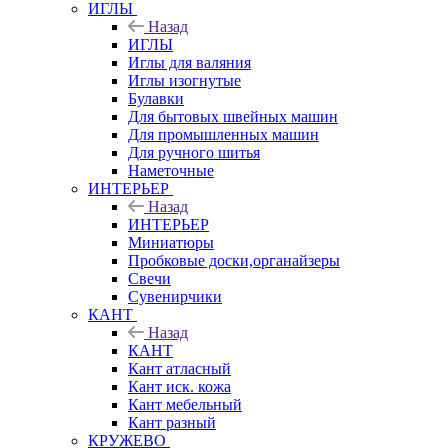
ИГЛЫ
Назад
ИГЛЫ
Иглы для валяния
Иглы изогнутые
Булавки
Для бытовых швейных машин
Для промышленных машин
Для ручного шитья
Наметочные
ИНТЕРЬЕР
Назад
ИНТЕРЬЕР
Миниатюры
Пробковые доски,органайзеры
Свечи
Сувенирчики
КАНТ
Назад
КАНТ
Кант атласный
Кант иск. кожа
Кант мебельный
Кант разный
КРУЖЕВО