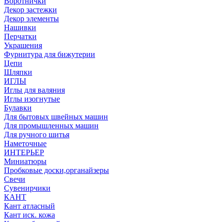
Воротнички
Декор застежки
Декор элементы
Нашивки
Перчатки
Украшения
Фурнитура для бижутерии
Цепи
Шляпки
ИГЛЫ
Иглы для валяния
Иглы изогнутые
Булавки
Для бытовых швейных машин
Для промышленных машин
Для ручного шитья
Наметочные
ИНТЕРЬЕР
Миниатюры
Пробковые доски,органайзеры
Свечи
Сувенирчики
КАНТ
Кант атласный
Кант иск. кожа