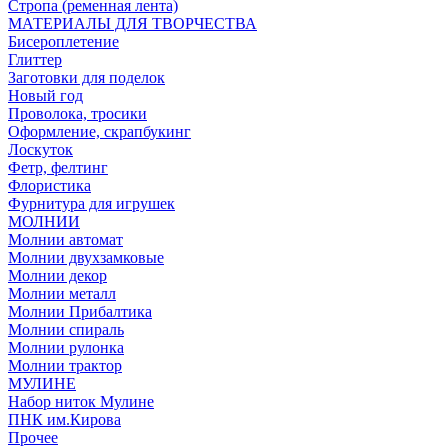
Стропа (ременная лента)
МАТЕРИАЛЫ ДЛЯ ТВОРЧЕСТВА
Бисероплетение
Глиттер
Заготовки для поделок
Новый год
Проволока, тросики
Оформление, скрапбукинг
Лоскуток
Фетр, фелтинг
Флористика
Фурнитура для игрушек
МОЛНИИ
Молнии автомат
Молнии двухзамковые
Молнии декор
Молнии металл
Молнии Прибалтика
Молнии спираль
Молнии рулонка
Молнии трактор
МУЛИНЕ
Набор ниток Мулине
ПНК им.Кирова
Прочее