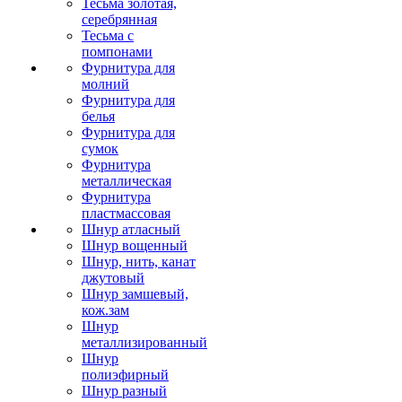
Тесьма золотая,
серебрянная
Тесьма с
помпонами
Фурнитура для
молний
Фурнитура для
белья
Фурнитура для
сумок
Фурнитура
металлическая
Фурнитура
пластмассовая
Шнур атласный
Шнур вощенный
Шнур, нить, канат
джутовый
Шнур замшевый,
кож.зам
Шнур
металлизированный
Шнур
полиэфирный
Шнур разный