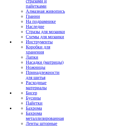
стразами и
пайетками
Алмазная живопись
Гранни
На подрамнике
Наследие
Стразы для мозаики
Схемы для мозаики
Инструменты
Коробки для
хранения
Лапки
Насадки (матрицы)
Ножницы
Принадлежности
для шитья
Расходные
материалы
Бисер
Бусины
Пайетки
Бахрома
Бахрома
металлизированная
Ленты шторные