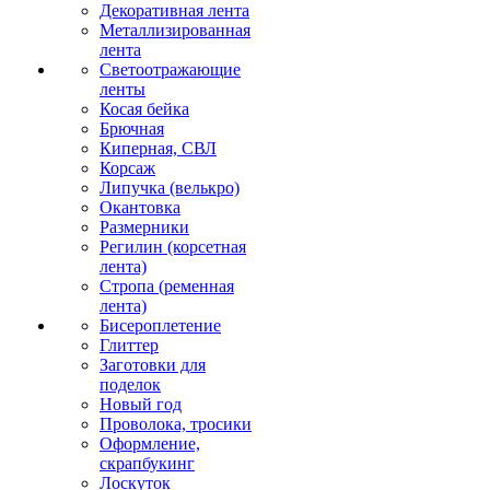
Декоративная лента
Металлизированная
лента
Светоотражающие
ленты
Косая бейка
Брючная
Киперная, СВЛ
Корсаж
Липучка (велькро)
Окантовка
Размерники
Регилин (корсетная
лента)
Стропа (ременная
лента)
Бисероплетение
Глиттер
Заготовки для
поделок
Новый год
Проволока, тросики
Оформление,
скрапбукинг
Лоскуток