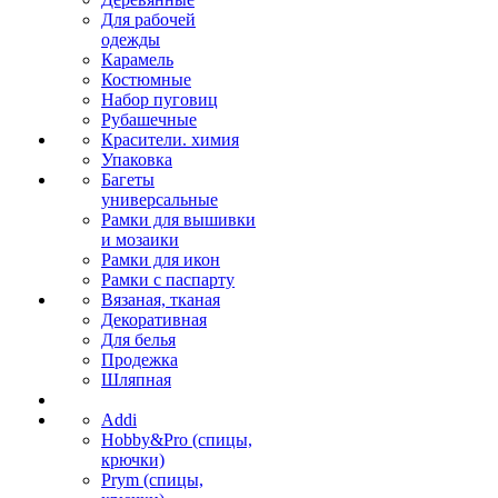
Для рабочей
одежды
Карамель
Костюмные
Набор пуговиц
Рубашечные
Красители. химия
Упаковка
Багеты
универсальные
Рамки для вышивки
и мозаики
Рамки для икон
Рамки с паспарту
Вязаная, тканая
Декоративная
Для белья
Продежка
Шляпная
Addi
Hobby&Pro (спицы,
крючки)
Prym (спицы,