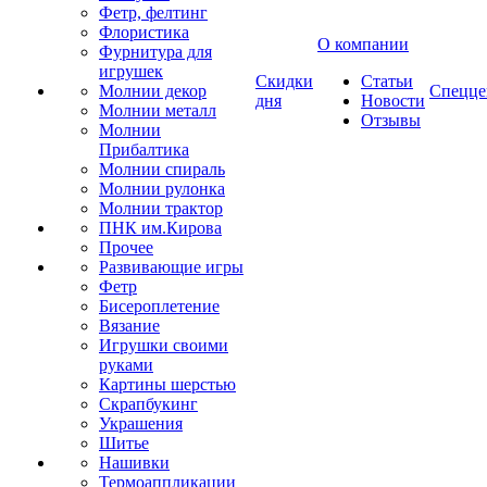
Фетр, фелтинг
Флористика
О компании
Фурнитура для
игрушек
Скидки
Статьи
Молнии декор
Спецце
дня
Новости
Молнии металл
Отзывы
Молнии
Прибалтика
Молнии спираль
Молнии рулонка
Молнии трактор
ПНК им.Кирова
Прочее
Развивающие игры
Фетр
Бисероплетение
Вязание
Игрушки своими
руками
Картины шерстью
Скрапбукинг
Украшения
Шитье
Нашивки
Термоаппликации