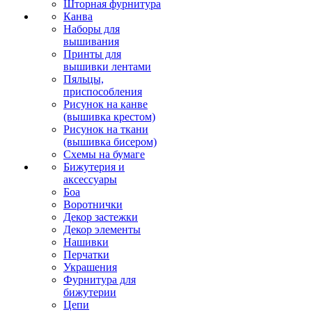
Шторная фурнитура
Канва
Наборы для
вышивания
Принты для
вышивки лентами
Пяльцы,
приспособления
Рисунок на канве
(вышивка крестом)
Рисунок на ткани
(вышивка бисером)
Схемы на бумаге
Бижутерия и
аксессуары
Боа
Воротнички
Декор застежки
Декор элементы
Нашивки
Перчатки
Украшения
Фурнитура для
бижутерии
Цепи