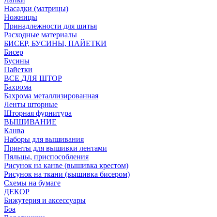
Насадки (матрицы)
Ножницы
Принадлежности для шитья
Расходные материалы
БИСЕР, БУСИНЫ, ПАЙЕТКИ
Бисер
Бусины
Пайетки
ВСЕ ДЛЯ ШТОР
Бахрома
Бахрома металлизированная
Ленты шторные
Шторная фурнитура
ВЫШИВАНИЕ
Канва
Наборы для вышивания
Принты для вышивки лентами
Пяльцы, приспособления
Рисунок на канве (вышивка крестом)
Рисунок на ткани (вышивка бисером)
Схемы на бумаге
ДЕКОР
Бижутерия и аксессуары
Боа