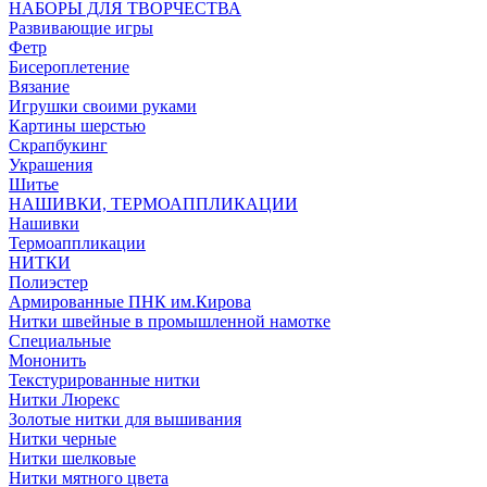
НАБОРЫ ДЛЯ ТВОРЧЕСТВА
Развивающие игры
Фетр
Бисероплетение
Вязание
Игрушки своими руками
Картины шерстью
Скрапбукинг
Украшения
Шитье
НАШИВКИ, ТЕРМОАППЛИКАЦИИ
Нашивки
Термоаппликации
НИТКИ
Полиэстер
Армированные ПНК им.Кирова
Нитки швейные в промышленной намотке
Специальные
Мононить
Текстурированные нитки
Нитки Люрекс
Золотые нитки для вышивания
Нитки черные
Нитки шелковые
Нитки мятного цвета