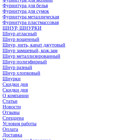
Фурнитура для белья
Фурнитура для сумок
Фурнитура металлическая
Фурнитура пластмассовая
ШНУР, ШНУРКИ
Шнур атласный
Шнур вощенный
Шнур, нить, канат джутовый
Шнур замшевый, кож.зам
Шнур металлизированный
Шнур полиэфирный
Шнур разный
Шнур хлопковый
Шнурки
Скидки дня
Скидки дня
О компании
Статьи
Новости
Отзывы
Спеццена
Условия работы
Оплата
Доставка