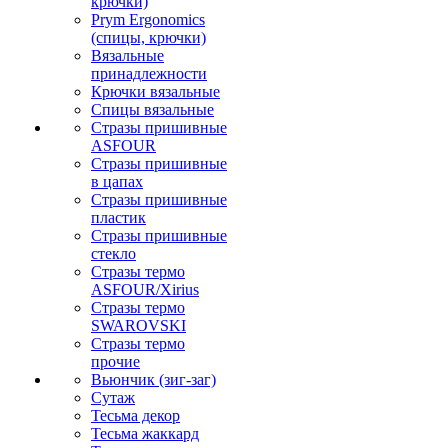
крючки)
Prym Ergonomics
(спицы, крючки)
Вязальные
принадлежности
Крючки вязальные
Спицы вязальные
Стразы пришивные
ASFOUR
Стразы пришивные
в цапах
Стразы пришивные
пластик
Стразы пришивные
стекло
Стразы термо
ASFOUR/Xirius
Стразы термо
SWAROVSKI
Стразы термо
прочие
Вьюнчик (зиг-заг)
Сутаж
Тесьма декор
Тесьма жаккард