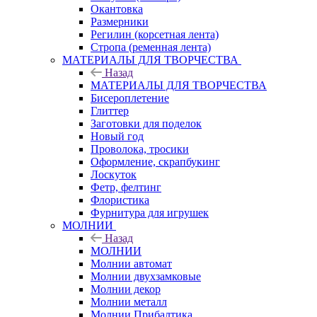
Окантовка
Размерники
Регилин (корсетная лента)
Стропа (ременная лента)
МАТЕРИАЛЫ ДЛЯ ТВОРЧЕСТВА
Назад
МАТЕРИАЛЫ ДЛЯ ТВОРЧЕСТВА
Бисероплетение
Глиттер
Заготовки для поделок
Новый год
Проволока, тросики
Оформление, скрапбукинг
Лоскуток
Фетр, фелтинг
Флористика
Фурнитура для игрушек
МОЛНИИ
Назад
МОЛНИИ
Молнии автомат
Молнии двухзамковые
Молнии декор
Молнии металл
Молнии Прибалтика