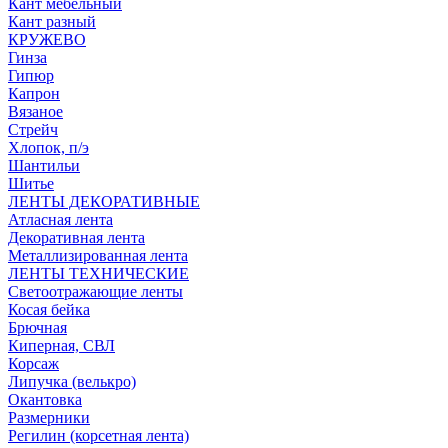
Кант мебельный
Кант разный
КРУЖЕВО
Гинза
Гипюр
Капрон
Вязаное
Стрейч
Хлопок, п/э
Шантильи
Шитье
ЛЕНТЫ ДЕКОРАТИВНЫЕ
Атласная лента
Декоративная лента
Металлизированная лента
ЛЕНТЫ ТЕХНИЧЕСКИЕ
Светоотражающие ленты
Косая бейка
Брючная
Киперная, СВЛ
Корсаж
Липучка (велькро)
Окантовка
Размерники
Регилин (корсетная лента)