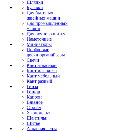
Шляпки
Булавки
Для бытовых
швейных машин
Для промышленных
машин
Для ручного шитья
Наметочные
Миниатюры
Пробковые
доски,органайзеры
Свечи
Кант атласный
Кант иск. кожа
Кант мебельный
Кант разный
Гинза
Гипюр
Капрон
Вязаное
Стрейч
Хлопок, п/э
Шантильи
Шитье
Атласная лента