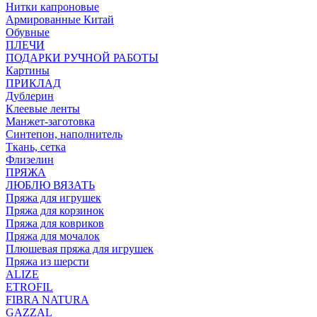
Нитки капроновые
Армированные Китай
Обувные
ПЛЕЧИ
ПОДАРКИ РУЧНОЙ РАБОТЫ
Картины
ПРИКЛАД
Дублерин
Клеевые ленты
Манжет-заготовка
Синтепон, наполнитель
Ткань, сетка
Флизелин
ПРЯЖА
ЛЮБЛЮ ВЯЗАТЬ
Пряжа для игрушек
Пряжа для корзинок
Пряжа для ковриков
Пряжа для мочалок
Плюшевая пряжа для игрушек
Пряжа из шерсти
ALIZE
ETROFIL
FIBRA NATURA
GAZZAL