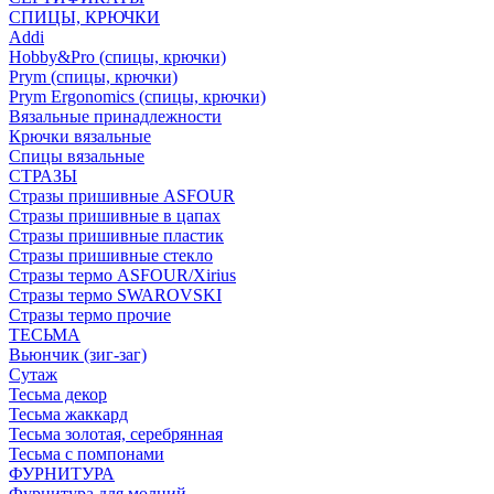
СПИЦЫ, КРЮЧКИ
Addi
Hobby&Pro (спицы, крючки)
Prym (спицы, крючки)
Prym Ergonomics (спицы, крючки)
Вязальные принадлежности
Крючки вязальные
Спицы вязальные
СТРАЗЫ
Стразы пришивные ASFOUR
Стразы пришивные в цапах
Стразы пришивные пластик
Стразы пришивные стекло
Стразы термо ASFOUR/Xirius
Стразы термо SWAROVSKI
Стразы термо прочие
ТЕСЬМА
Вьюнчик (зиг-заг)
Сутаж
Тесьма декор
Тесьма жаккард
Тесьма золотая, серебрянная
Тесьма с помпонами
ФУРНИТУРА
Фурнитура для молний