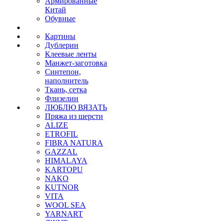
Армированные
Китай
Обувные
Картины
Дублерин
Клеевые ленты
Манжет-заготовка
Синтепон,
наполнитель
Ткань, сетка
Флизелин
ЛЮБЛЮ ВЯЗАТЬ
Пряжа из шерсти
ALIZE
ETROFIL
FIBRA NATURA
GAZZAL
HIMALAYA
KARTOPU
NAKO
KUTNOR
VITA
WOOL SEA
YARNART