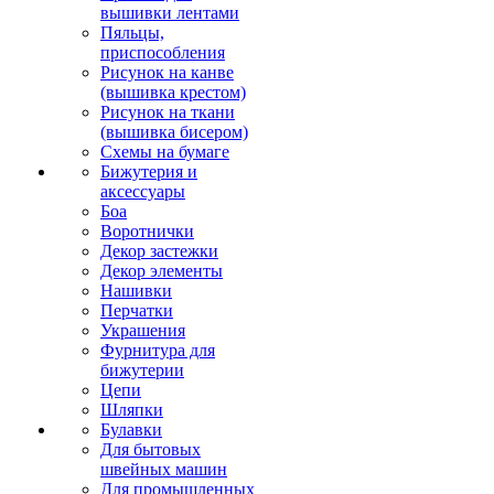
вышивки лентами
Пяльцы,
приспособления
Рисунок на канве
(вышивка крестом)
Рисунок на ткани
(вышивка бисером)
Схемы на бумаге
Бижутерия и
аксессуары
Боа
Воротнички
Декор застежки
Декор элементы
Нашивки
Перчатки
Украшения
Фурнитура для
бижутерии
Цепи
Шляпки
Булавки
Для бытовых
швейных машин
Для промышленных