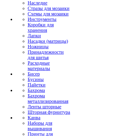
Наследие
Стразы для мозаики
Схемы для мозаики
Инструменты
Коробки для
хранения
Лапки
Насадки (матрицы)
Ножницы
Принадлежности
для шитья
Расходные
материалы
Бисер
Бусины
Пайетки
Бахрома
Бахрома
металлизированная
Ленты шторные
Шторная фурнитура
Канва
Наборы для
вышивания
Принты для