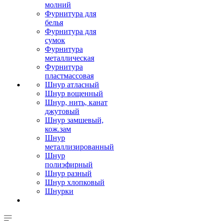
молний
Фурнитура для
белья
Фурнитура для
сумок
Фурнитура
металлическая
Фурнитура
пластмассовая
Шнур атласный
Шнур вощенный
Шнур, нить, канат
джутовый
Шнур замшевый,
кож.зам
Шнур
металлизированный
Шнур
полиэфирный
Шнур разный
Шнур хлопковый
Шнурки