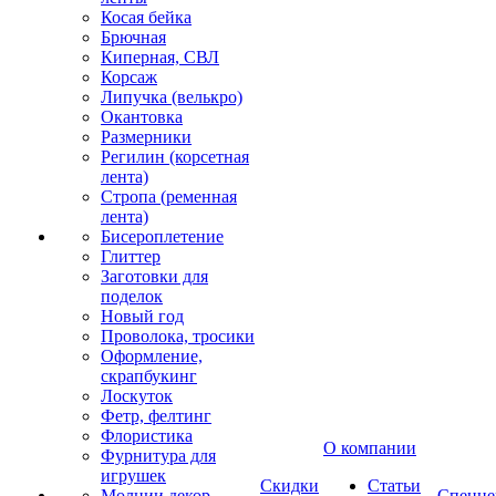
Косая бейка
Брючная
Киперная, СВЛ
Корсаж
Липучка (велькро)
Окантовка
Размерники
Регилин (корсетная
лента)
Стропа (ременная
лента)
Бисероплетение
Глиттер
Заготовки для
поделок
Новый год
Проволока, тросики
Оформление,
скрапбукинг
Лоскуток
Фетр, фелтинг
Флористика
О компании
Фурнитура для
игрушек
Скидки
Статьи
Молнии декор
Спецце