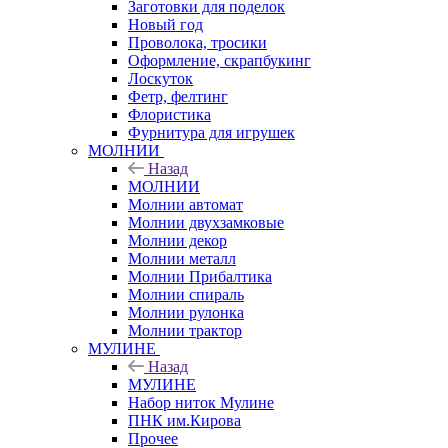
Заготовки для поделок
Новый год
Проволока, тросики
Оформление, скрапбукинг
Лоскуток
Фетр, фелтинг
Флористика
Фурнитура для игрушек
МОЛНИИ
Назад
МОЛНИИ
Молнии автомат
Молнии двухзамковые
Молнии декор
Молнии металл
Молнии Прибалтика
Молнии спираль
Молнии рулонка
Молнии трактор
МУЛИНЕ
Назад
МУЛИНЕ
Набор ниток Мулине
ПНК им.Кирова
Прочее