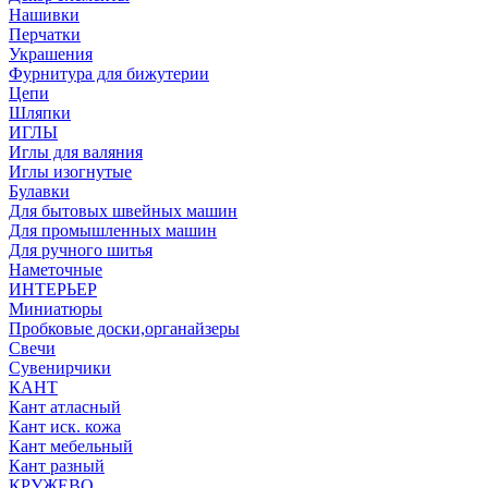
Нашивки
Перчатки
Украшения
Фурнитура для бижутерии
Цепи
Шляпки
ИГЛЫ
Иглы для валяния
Иглы изогнутые
Булавки
Для бытовых швейных машин
Для промышленных машин
Для ручного шитья
Наметочные
ИНТЕРЬЕР
Миниатюры
Пробковые доски,органайзеры
Свечи
Сувенирчики
КАНТ
Кант атласный
Кант иск. кожа
Кант мебельный
Кант разный
КРУЖЕВО