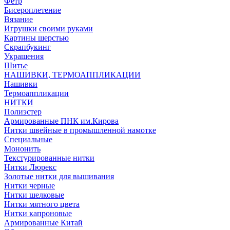
Фетр
Бисероплетение
Вязание
Игрушки своими руками
Картины шерстью
Скрапбукинг
Украшения
Шитье
НАШИВКИ, ТЕРМОАППЛИКАЦИИ
Нашивки
Термоаппликации
НИТКИ
Полиэстер
Армированные ПНК им.Кирова
Нитки швейные в промышленной намотке
Специальные
Мононить
Текстурированные нитки
Нитки Люрекс
Золотые нитки для вышивания
Нитки черные
Нитки шелковые
Нитки мятного цвета
Нитки капроновые
Армированные Китай