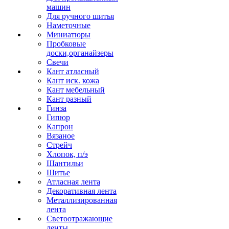
машин
Для ручного шитья
Наметочные
Миниатюры
Пробковые
доски,органайзеры
Свечи
Кант атласный
Кант иск. кожа
Кант мебельный
Кант разный
Гинза
Гипюр
Капрон
Вязаное
Стрейч
Хлопок, п/э
Шантильи
Шитье
Атласная лента
Декоративная лента
Металлизированная
лента
Светоотражающие
ленты