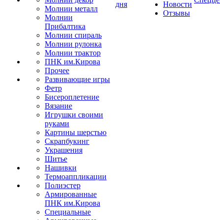
дня
Новости
Молнии металл
Отзывы
Молнии
Прибалтика
Молнии спираль
Молнии рулонка
Молнии трактор
ПНК им.Кирова
Прочее
Развивающие игры
Фетр
Бисероплетение
Вязание
Игрушки своими
руками
Картины шерстью
Скрапбукинг
Украшения
Шитье
Нашивки
Термоаппликации
Полиэстер
Армированные
ПНК им.Кирова
Специальные