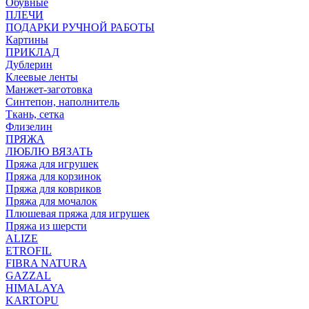
Обувные
ПЛЕЧИ
ПОДАРКИ РУЧНОЙ РАБОТЫ
Картины
ПРИКЛАД
Дублерин
Клеевые ленты
Манжет-заготовка
Синтепон, наполнитель
Ткань, сетка
Флизелин
ПРЯЖА
ЛЮБЛЮ ВЯЗАТЬ
Пряжа для игрушек
Пряжа для корзинок
Пряжа для ковриков
Пряжа для мочалок
Плюшевая пряжа для игрушек
Пряжа из шерсти
ALIZE
ETROFIL
FIBRA NATURA
GAZZAL
HIMALAYA
KARTOPU