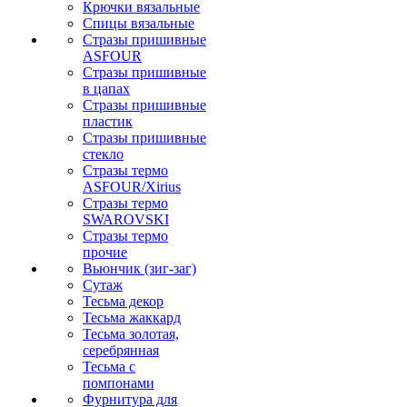
Крючки вязальные
Спицы вязальные
Стразы пришивные
ASFOUR
Стразы пришивные
в цапах
Стразы пришивные
пластик
Стразы пришивные
стекло
Стразы термо
ASFOUR/Xirius
Стразы термо
SWAROVSKI
Стразы термо
прочие
Вьюнчик (зиг-заг)
Сутаж
Тесьма декор
Тесьма жаккард
Тесьма золотая,
серебрянная
Тесьма с
помпонами
Фурнитура для