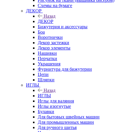
Рисунок на ткани (вышивка бисером)
Схемы на бумаге
ДЕКОР
Назад
ДЕКОР
Бижутерия и аксессуары
Боа
Воротнички
Декор застежки
Декор элементы
Нашивки
Перчатки
Украшения
Фурнитура для бижутерии
Цепи
Шляпки
ИГЛЫ
Назад
ИГЛЫ
Иглы для валяния
Иглы изогнутые
Булавки
Для бытовых швейных машин
Для промышленных машин
Для ручного шитья