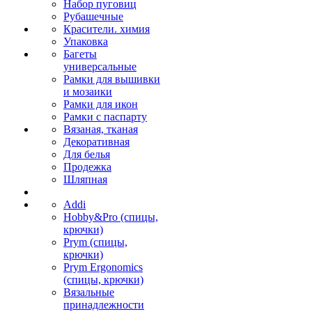
Набор пуговиц
Рубашечные
Красители. химия
Упаковка
Багеты
универсальные
Рамки для вышивки
и мозаики
Рамки для икон
Рамки с паспарту
Вязаная, тканая
Декоративная
Для белья
Продежка
Шляпная
Addi
Hobby&Pro (спицы,
крючки)
Prym (спицы,
крючки)
Prym Ergonomics
(спицы, крючки)
Вязальные
принадлежности