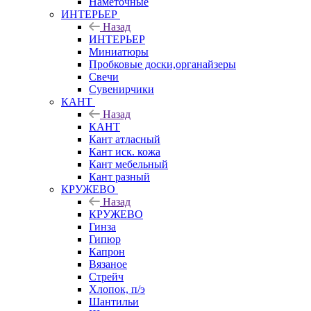
Наметочные
ИНТЕРЬЕР
Назад
ИНТЕРЬЕР
Миниатюры
Пробковые доски,органайзеры
Свечи
Сувенирчики
КАНТ
Назад
КАНТ
Кант атласный
Кант иск. кожа
Кант мебельный
Кант разный
КРУЖЕВО
Назад
КРУЖЕВО
Гинза
Гипюр
Капрон
Вязаное
Стрейч
Хлопок, п/э
Шантильи