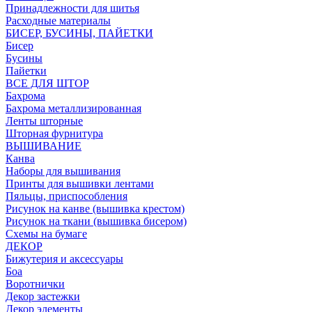
Принадлежности для шитья
Расходные материалы
БИСЕР, БУСИНЫ, ПАЙЕТКИ
Бисер
Бусины
Пайетки
ВСЕ ДЛЯ ШТОР
Бахрома
Бахрома металлизированная
Ленты шторные
Шторная фурнитура
ВЫШИВАНИЕ
Канва
Наборы для вышивания
Принты для вышивки лентами
Пяльцы, приспособления
Рисунок на канве (вышивка крестом)
Рисунок на ткани (вышивка бисером)
Схемы на бумаге
ДЕКОР
Бижутерия и аксессуары
Боа
Воротнички
Декор застежки
Декор элементы