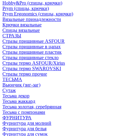
Hobby&Pro (спицы, крючки)
Prym (спицы, крючки)
Prym Ergonomics (спицы, крючки)
Вязальные принадлежности
Крючки вязальные
Спицы вязальные
СТРАЗЫ
Стразы пришивные ASFOUR
Стразы пришивные в цапах
Стразы пришивные пластик
Стразы пришивные стекло
Стразы термо ASFOUR/Xirius
Стразы термо SWAROVSKI
Стразы термо прочие
ТЕСЬМА
Вьюнчик (зиг-заг)
Сутаж
Тесьма декор
Тесьма жаккард
Тесьма золотая, серебрянная
Тесьма с помпонами
ФУРНИТУРА
Фурнитура для молний
Фурнитура для белья
Фурнитура для сумок