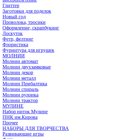
Глиттер
Заготовки для поделок
Новый год
Проволока, тросики
Оформление, скрапбукинг
Лоскуток
Фетр, фелтинг
Флористика
Фурнитура для игрушек
МОЛНИИ
Молнии автомат
Молнии двухзамковые
Молнии декор
Молнии металл
Молнии Прибалтика
Молнии спираль
Молнии рулонка
Молнии трактор
МУЛИНЕ
Набор ниток Мулине
ПНК им.Кирова
Прочее
НАБОРЫ ДЛЯ ТВОРЧЕСТВА
Развивающие игры