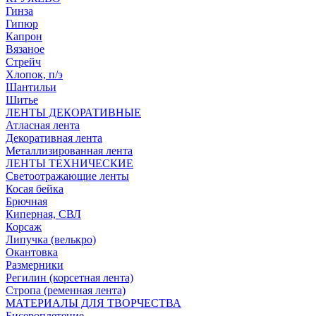
Гинза
Гипюр
Капрон
Вязаное
Стрейч
Хлопок, п/э
Шантильи
Шитье
ЛЕНТЫ ДЕКОРАТИВНЫЕ
Атласная лента
Декоративная лента
Металлизированная лента
ЛЕНТЫ ТЕХНИЧЕСКИЕ
Светоотражающие ленты
Косая бейка
Брючная
Киперная, СВЛ
Корсаж
Липучка (велькро)
Окантовка
Размерники
Регилин (корсетная лента)
Стропа (ременная лента)
МАТЕРИАЛЫ ДЛЯ ТВОРЧЕСТВА
Бисероплетение