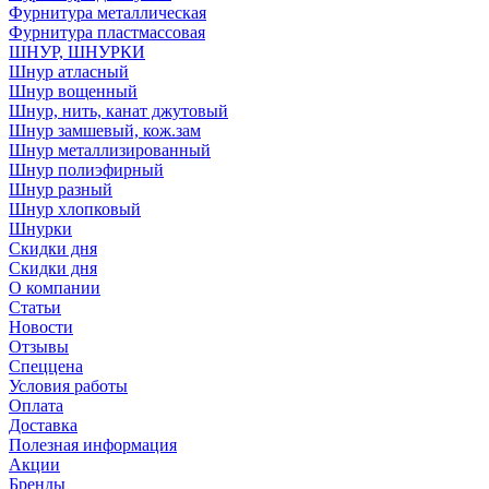
Фурнитура металлическая
Фурнитура пластмассовая
ШНУР, ШНУРКИ
Шнур атласный
Шнур вощенный
Шнур, нить, канат джутовый
Шнур замшевый, кож.зам
Шнур металлизированный
Шнур полиэфирный
Шнур разный
Шнур хлопковый
Шнурки
Скидки дня
Скидки дня
О компании
Статьи
Новости
Отзывы
Спеццена
Условия работы
Оплата
Доставка
Полезная информация
Акции
Бренды