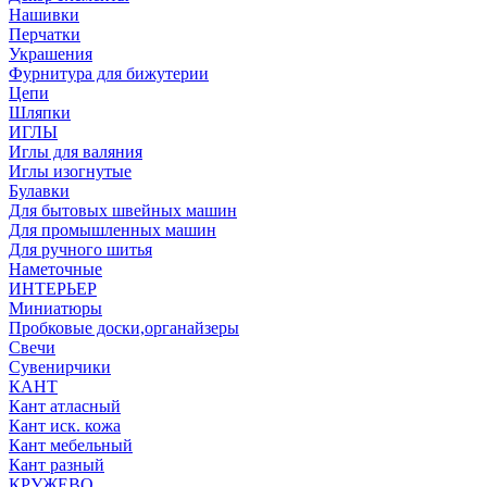
Нашивки
Перчатки
Украшения
Фурнитура для бижутерии
Цепи
Шляпки
ИГЛЫ
Иглы для валяния
Иглы изогнутые
Булавки
Для бытовых швейных машин
Для промышленных машин
Для ручного шитья
Наметочные
ИНТЕРЬЕР
Миниатюры
Пробковые доски,органайзеры
Свечи
Сувенирчики
КАНТ
Кант атласный
Кант иск. кожа
Кант мебельный
Кант разный
КРУЖЕВО