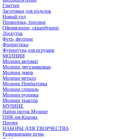
Глиттер
Заготовки для поделок
Новый год
Проволока, тросики
Оформление, скрапбукинг
Лоскуток
Фетр, фелтинг
Флористика
Фурнитура для игрушек
МОЛНИИ
Молнии автомат
Молнии двухзамковые
Молнии декор
Молнии металл
Молнии Прибалтика
Молнии спираль
Молнии рулонка
Молнии трактор
МУЛИНЕ
Набор ниток Мулине
ПНК им.Кирова
Прочее
НАБОРЫ ДЛЯ ТВОРЧЕСТВА
Развивающие игры