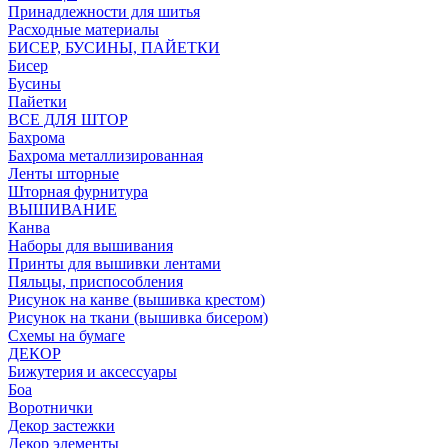
Принадлежности для шитья
Расходные материалы
БИСЕР, БУСИНЫ, ПАЙЕТКИ
Бисер
Бусины
Пайетки
ВСЕ ДЛЯ ШТОР
Бахрома
Бахрома металлизированная
Ленты шторные
Шторная фурнитура
ВЫШИВАНИЕ
Канва
Наборы для вышивания
Принты для вышивки лентами
Пяльцы, приспособления
Рисунок на канве (вышивка крестом)
Рисунок на ткани (вышивка бисером)
Схемы на бумаге
ДЕКОР
Бижутерия и аксессуары
Боа
Воротнички
Декор застежки
Декор элементы