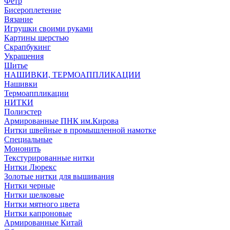
Фетр
Бисероплетение
Вязание
Игрушки своими руками
Картины шерстью
Скрапбукинг
Украшения
Шитье
НАШИВКИ, ТЕРМОАППЛИКАЦИИ
Нашивки
Термоаппликации
НИТКИ
Полиэстер
Армированные ПНК им.Кирова
Нитки швейные в промышленной намотке
Специальные
Мононить
Текстурированные нитки
Нитки Люрекс
Золотые нитки для вышивания
Нитки черные
Нитки шелковые
Нитки мятного цвета
Нитки капроновые
Армированные Китай