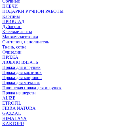
Обувные
ПЛЕЧИ
ПОДАРКИ РУЧНОЙ РАБОТЫ
Картины
ПРИКЛАД
Дублерин
Клеевые ленты
Манжет-заготовка
Синтепон, наполнитель
Ткань, сетка
Флизелин
ПРЯЖА
ЛЮБЛЮ ВЯЗАТЬ
Пряжа для игрушек
Пряжа для корзинок
Пряжа для ковриков
Пряжа для мочалок
Плюшевая пряжа для игрушек
Пряжа из шерсти
ALIZE
ETROFIL
FIBRA NATURA
GAZZAL
HIMALAYA
KARTOPU