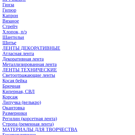
Гинза
Гипюр
Капрон
Вязаное
Стрейч
Хлопок, п/э
Шантильи
Шитье
ЛЕНТЫ ДЕКОРАТИВНЫЕ
Атласная лента
Декоративная лента
Металлизированная лента
ЛЕНТЫ ТЕХНИЧЕСКИЕ
Светоотражающие ленты
Косая бейка
Брючная
Киперная, СВЛ
Корсаж
Липучка (велькро)
Окантовка
Размерники
Регилин (корсетная лента)
Стропа (ременная лента)
МАТЕРИАЛЫ ДЛЯ ТВОРЧЕСТВА
Бисероплетение