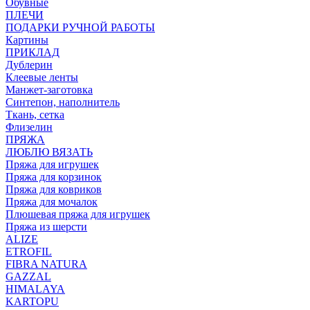
Обувные
ПЛЕЧИ
ПОДАРКИ РУЧНОЙ РАБОТЫ
Картины
ПРИКЛАД
Дублерин
Клеевые ленты
Манжет-заготовка
Синтепон, наполнитель
Ткань, сетка
Флизелин
ПРЯЖА
ЛЮБЛЮ ВЯЗАТЬ
Пряжа для игрушек
Пряжа для корзинок
Пряжа для ковриков
Пряжа для мочалок
Плюшевая пряжа для игрушек
Пряжа из шерсти
ALIZE
ETROFIL
FIBRA NATURA
GAZZAL
HIMALAYA
KARTOPU