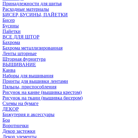
Принадлежности для шитья
Расходные материалы
БИСЕР, БУСИНЫ, ПАЙЕТКИ
Бисер
Бусины
Пайетки
ВСЕ ДЛЯ ШТОР
Бахрома
Бахрома металлизированная
Ленты шторные
Шторная фурнитура
ВЫШИВАНИЕ
Канва
Наборы для вышивания
Принты для вышивки лентами
Пяльцы, приспособления
Рисунок на канве (вышивка крестом)
Рисунок на ткани (вышивка бисером)
Схемы на бумаге
ДЕКОР
Бижутерия и аксессуары
Боа
Воротнички
Декор застежки
Декор элементы