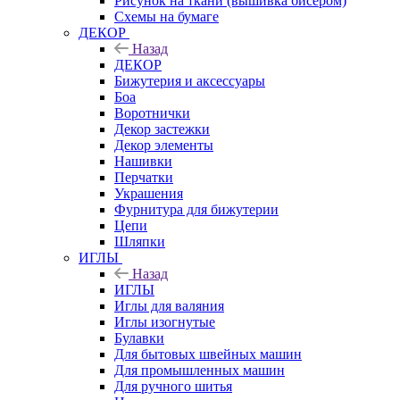
Рисунок на ткани (вышивка бисером)
Схемы на бумаге
ДЕКОР
Назад
ДЕКОР
Бижутерия и аксессуары
Боа
Воротнички
Декор застежки
Декор элементы
Нашивки
Перчатки
Украшения
Фурнитура для бижутерии
Цепи
Шляпки
ИГЛЫ
Назад
ИГЛЫ
Иглы для валяния
Иглы изогнутые
Булавки
Для бытовых швейных машин
Для промышленных машин
Для ручного шитья