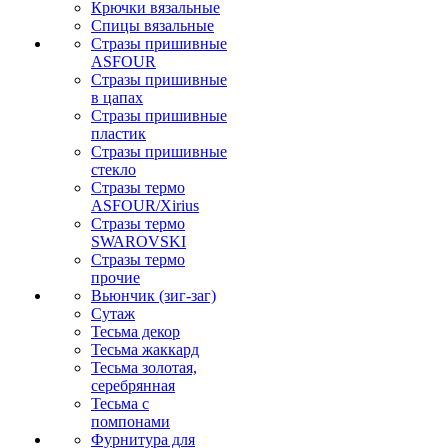
Крючки вязальные
Спицы вязальные
Стразы пришивные
ASFOUR
Стразы пришивные
в цапах
Стразы пришивные
пластик
Стразы пришивные
стекло
Стразы термо
ASFOUR/Xirius
Стразы термо
SWAROVSKI
Стразы термо
прочие
Вьюнчик (зиг-заг)
Сутаж
Тесьма декор
Тесьма жаккард
Тесьма золотая,
серебрянная
Тесьма с
помпонами
Фурнитура для