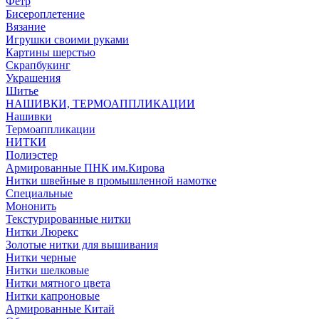
Фетр
Бисероплетение
Вязание
Игрушки своими руками
Картины шерстью
Скрапбукинг
Украшения
Шитье
НАШИВКИ, ТЕРМОАППЛИКАЦИИ
Нашивки
Термоаппликации
НИТКИ
Полиэстер
Армированные ПНК им.Кирова
Нитки швейные в промышленной намотке
Специальные
Мононить
Текстурированные нитки
Нитки Люрекс
Золотые нитки для вышивания
Нитки черные
Нитки шелковые
Нитки мятного цвета
Нитки капроновые
Армированные Китай