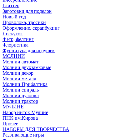
Глиттер
Заготовки для поделок
Новый год
Проволока, тросики
Оформление, скрапбукинг
Лоскуток
Фетр, фелтинг
Флористика
Фурнитура для игрушек
МОЛНИИ
Молнии автомат
Молнии двухзамковые
Молнии декор
Молнии металл
Молнии Прибалтика
Молнии спираль
Молнии рулонка
Молнии трактор
МУЛИНЕ
Набор ниток Мулине
ПНК им.Кирова
Прочее
НАБОРЫ ДЛЯ ТВОРЧЕСТВА
Развивающие игры