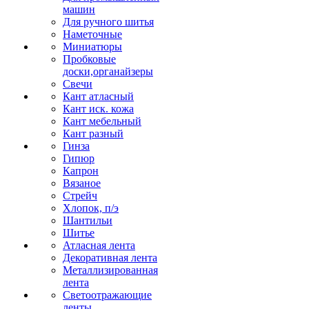
машин
Для ручного шитья
Наметочные
Миниатюры
Пробковые
доски,органайзеры
Свечи
Кант атласный
Кант иск. кожа
Кант мебельный
Кант разный
Гинза
Гипюр
Капрон
Вязаное
Стрейч
Хлопок, п/э
Шантильи
Шитье
Атласная лента
Декоративная лента
Металлизированная
лента
Светоотражающие
ленты