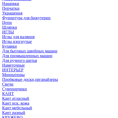
Нашивки
Перчатки
Украшения
Фурнитура для бижутерии
Цепи
Шляпки
ИГЛЫ
Иглы для валяния
Иглы изогнутые
Булавки
Для бытовых швейных машин
Для промышленных машин
Для ручного шитья
Наметочные
ИНТЕРЬЕР
Миниатюры
Пробковые доски,органайзеры
Свечи
Сувенирчики
КАНТ
Кант атласный
Кант иск. кожа
Кант мебельный
Кант разный
КРУЖЕВО