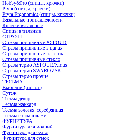
Hobby&Pro (спицы, крючки)
Prym (спицы, крючки)
Prym Ergonomics (спицы, крючки)
Вязальные принадлежности
Крючки вязальные
Спицы вязальные
СТРАЗЫ
Стразы пришивные ASFOUR
Стразы пришивные в цапах
Стразы пришивные пластик
Стразы пришивные стекло
Стразы термо ASFOUR/Xirius
Стразы термо SWAROVSKI
Стразы термо прочие
ТЕСЬМА
Вьюнчик (зиг-заг)
Сутаж
Тесьма декор
Тесьма жаккард
Тесьма золотая, серебрянная
Тесьма с помпонами
ФУРНИТУРА
Фурнитура для молний
Фурнитура для белья
Фурнитура для сумок