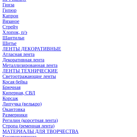
Гинза
Гипюр
Капрон
Вязаное
Стрейч
Хлопок, п/э
Шантильи
Шитье
ЛЕНТЫ ДЕКОРАТИВНЫЕ
Атласная лента
Декоративная лента
Металлизированная лента
ЛЕНТЫ ТЕХНИЧЕСКИЕ
Светоотражающие ленты
Косая бейка
Брючная
Киперная, СВЛ
Корсаж
Липучка (велькро)
Окантовка
Размерники
Регилин (корсетная лента)
Стропа (ременная лента)
МАТЕРИАЛЫ ДЛЯ ТВОРЧЕСТВА
Бисероплетение