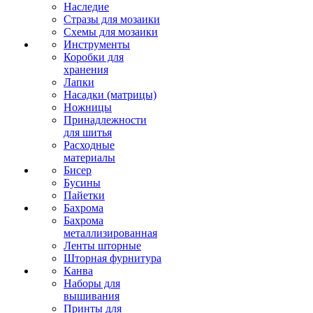
Наследие
Стразы для мозаики
Схемы для мозаики
Инструменты
Коробки для
хранения
Лапки
Насадки (матрицы)
Ножницы
Принадлежности
для шитья
Расходные
материалы
Бисер
Бусины
Пайетки
Бахрома
Бахрома
металлизированная
Ленты шторные
Шторная фурнитура
Канва
Наборы для
вышивания
Принты для