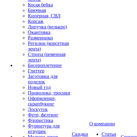
Косая бейка
Брючная
Киперная, СВЛ
Корсаж
Липучка (велькро)
Окантовка
Размерники
Регилин (корсетная
лента)
Стропа (ременная
лента)
Бисероплетение
Глиттер
Заготовки для
поделок
Новый год
Проволока, тросики
Оформление,
скрапбукинг
Лоскуток
Фетр, фелтинг
Флористика
О компании
Фурнитура для
игрушек
Скидки
Статьи
Молнии декор
Спецце