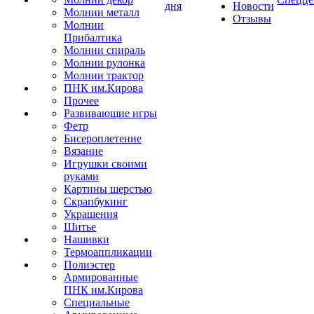
дня
Новости
Молнии металл
Отзывы
Молнии
Прибалтика
Молнии спираль
Молнии рулонка
Молнии трактор
ПНК им.Кирова
Прочее
Развивающие игры
Фетр
Бисероплетение
Вязание
Игрушки своими
руками
Картины шерстью
Скрапбукинг
Украшения
Шитье
Нашивки
Термоаппликации
Полиэстер
Армированные
ПНК им.Кирова
Специальные