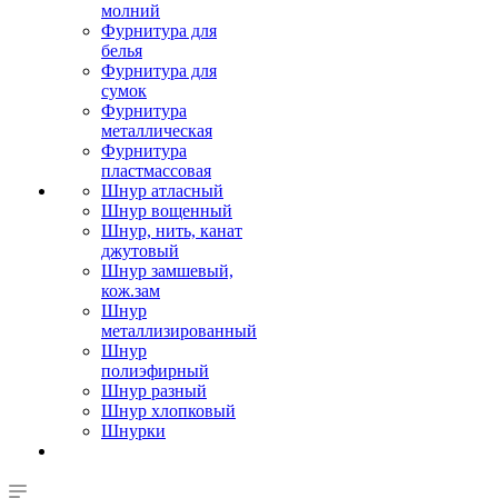
молний
Фурнитура для
белья
Фурнитура для
сумок
Фурнитура
металлическая
Фурнитура
пластмассовая
Шнур атласный
Шнур вощенный
Шнур, нить, канат
джутовый
Шнур замшевый,
кож.зам
Шнур
металлизированный
Шнур
полиэфирный
Шнур разный
Шнур хлопковый
Шнурки