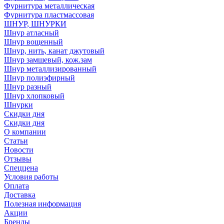
Фурнитура металлическая
Фурнитура пластмассовая
ШНУР, ШНУРКИ
Шнур атласный
Шнур вощенный
Шнур, нить, канат джутовый
Шнур замшевый, кож.зам
Шнур металлизированный
Шнур полиэфирный
Шнур разный
Шнур хлопковый
Шнурки
Скидки дня
Скидки дня
О компании
Статьи
Новости
Отзывы
Спеццена
Условия работы
Оплата
Доставка
Полезная информация
Акции
Бренды