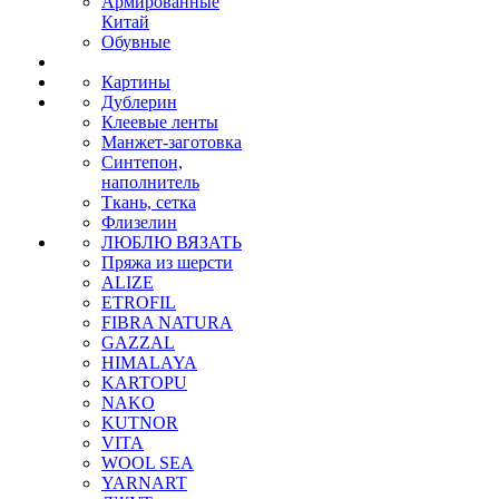
Армированные
Китай
Обувные
Картины
Дублерин
Клеевые ленты
Манжет-заготовка
Синтепон,
наполнитель
Ткань, сетка
Флизелин
ЛЮБЛЮ ВЯЗАТЬ
Пряжа из шерсти
ALIZE
ETROFIL
FIBRA NATURA
GAZZAL
HIMALAYA
KARTOPU
NAKO
KUTNOR
VITA
WOOL SEA
YARNART