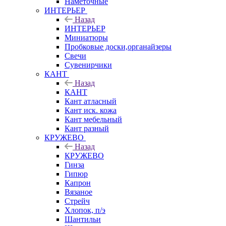
Наметочные
ИНТЕРЬЕР
Назад
ИНТЕРЬЕР
Миниатюры
Пробковые доски,органайзеры
Свечи
Сувенирчики
КАНТ
Назад
КАНТ
Кант атласный
Кант иск. кожа
Кант мебельный
Кант разный
КРУЖЕВО
Назад
КРУЖЕВО
Гинза
Гипюр
Капрон
Вязаное
Стрейч
Хлопок, п/э
Шантильи