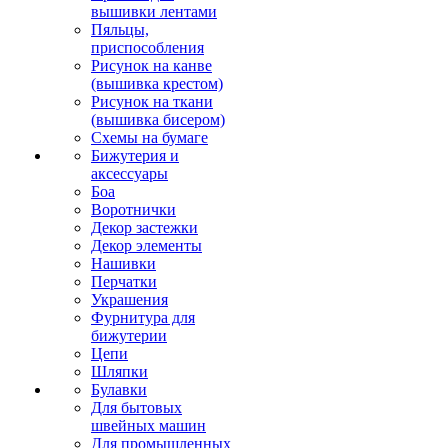
вышивки лентами
Пяльцы,
приспособления
Рисунок на канве
(вышивка крестом)
Рисунок на ткани
(вышивка бисером)
Схемы на бумаге
Бижутерия и
аксессуары
Боа
Воротнички
Декор застежки
Декор элементы
Нашивки
Перчатки
Украшения
Фурнитура для
бижутерии
Цепи
Шляпки
Булавки
Для бытовых
швейных машин
Для промышленных