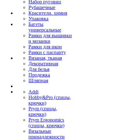
Набор пуговиц
Рубашечные
Красители. химия
Упаковка
Багеты
универсальные
Рамки для вышивки
и мозаики
Рамки для икон
Рамки с паспарту
Вязаная, тканая
Декоративная
Для белья
Продежка
Шляпная
Addi
Hobby&Pro (спицы,
крючки)
Prym (спицы,
крючки)
Prym Ergonomics
(спицы, крючки)
Вязальные
принадлежности