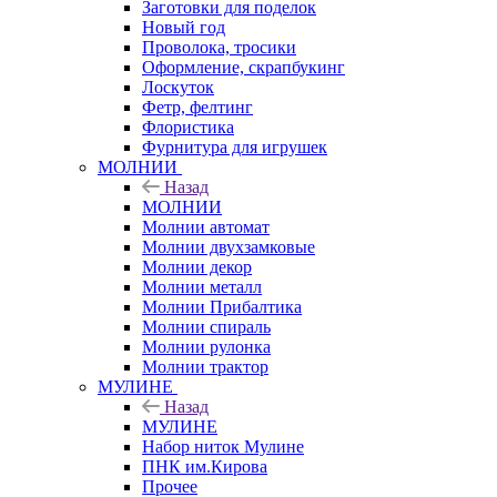
Заготовки для поделок
Новый год
Проволока, тросики
Оформление, скрапбукинг
Лоскуток
Фетр, фелтинг
Флористика
Фурнитура для игрушек
МОЛНИИ
Назад
МОЛНИИ
Молнии автомат
Молнии двухзамковые
Молнии декор
Молнии металл
Молнии Прибалтика
Молнии спираль
Молнии рулонка
Молнии трактор
МУЛИНЕ
Назад
МУЛИНЕ
Набор ниток Мулине
ПНК им.Кирова
Прочее