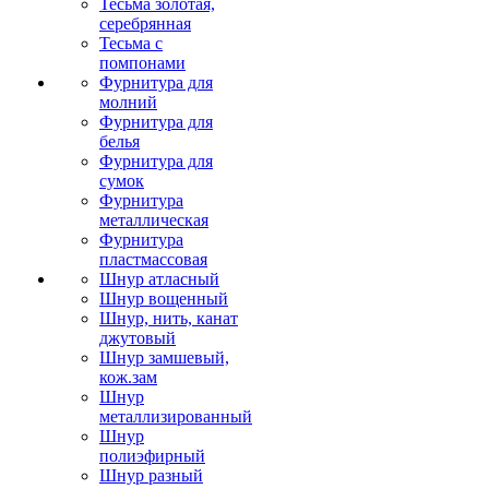
Тесьма золотая,
серебрянная
Тесьма с
помпонами
Фурнитура для
молний
Фурнитура для
белья
Фурнитура для
сумок
Фурнитура
металлическая
Фурнитура
пластмассовая
Шнур атласный
Шнур вощенный
Шнур, нить, канат
джутовый
Шнур замшевый,
кож.зам
Шнур
металлизированный
Шнур
полиэфирный
Шнур разный