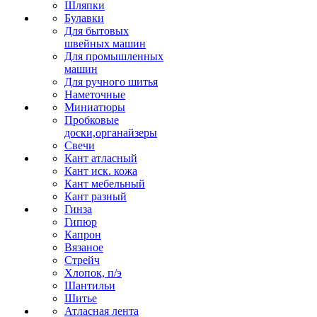
Шляпки
Булавки
Для бытовых
швейных машин
Для промышленных
машин
Для ручного шитья
Наметочные
Миниатюры
Пробковые
доски,органайзеры
Свечи
Кант атласный
Кант иск. кожа
Кант мебельный
Кант разный
Гинза
Гипюр
Капрон
Вязаное
Стрейч
Хлопок, п/э
Шантильи
Шитье
Атласная лента