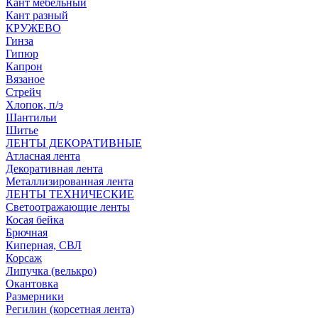
Кант мебельный
Кант разный
КРУЖЕВО
Гинза
Гипюр
Капрон
Вязаное
Стрейч
Хлопок, п/э
Шантильи
Шитье
ЛЕНТЫ ДЕКОРАТИВНЫЕ
Атласная лента
Декоративная лента
Металлизированная лента
ЛЕНТЫ ТЕХНИЧЕСКИЕ
Светоотражающие ленты
Косая бейка
Брючная
Киперная, СВЛ
Корсаж
Липучка (велькро)
Окантовка
Размерники
Регилин (корсетная лента)