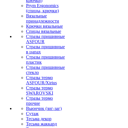
крючки)
Prym Ergonomics
(спицы, крючки)
Вязальные
принадлежности
Крючки вязальные
Спицы вязальные
Стразы пришивные
ASFOUR
Стразы пришивные
в цапах
Стразы пришивные
пластик
Стразы пришивные
стекло
Стразы термо
ASFOUR/Xirius
Стразы термо
SWAROVSKI
Стразы термо
прочие
Вьюнчик (зиг-заг)
Сутаж
Тесьма декор
Тесьма жаккард