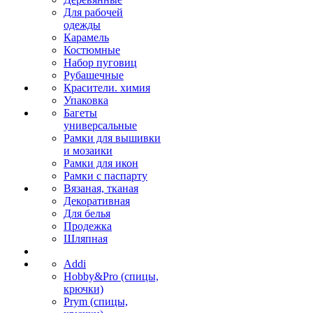
Для рабочей
одежды
Карамель
Костюмные
Набор пуговиц
Рубашечные
Красители. химия
Упаковка
Багеты
универсальные
Рамки для вышивки
и мозаики
Рамки для икон
Рамки с паспарту
Вязаная, тканая
Декоративная
Для белья
Продежка
Шляпная
Addi
Hobby&Pro (спицы,
крючки)
Prym (спицы,