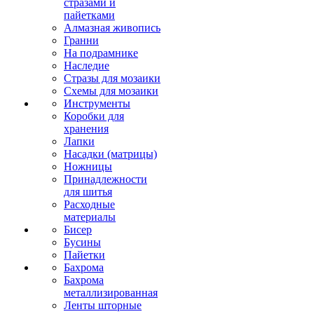
стразами и
пайетками
Алмазная живопись
Гранни
На подрамнике
Наследие
Стразы для мозаики
Схемы для мозаики
Инструменты
Коробки для
хранения
Лапки
Насадки (матрицы)
Ножницы
Принадлежности
для шитья
Расходные
материалы
Бисер
Бусины
Пайетки
Бахрома
Бахрома
металлизированная
Ленты шторные