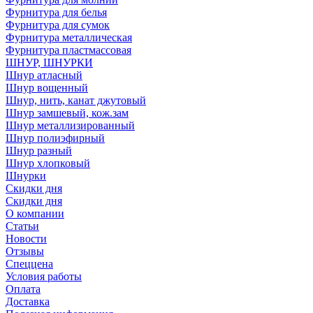
Фурнитура для белья
Фурнитура для сумок
Фурнитура металлическая
Фурнитура пластмассовая
ШНУР, ШНУРКИ
Шнур атласный
Шнур вощенный
Шнур, нить, канат джутовый
Шнур замшевый, кож.зам
Шнур металлизированный
Шнур полиэфирный
Шнур разный
Шнур хлопковый
Шнурки
Скидки дня
Скидки дня
О компании
Статьи
Новости
Отзывы
Спеццена
Условия работы
Оплата
Доставка