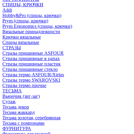
СПИЦЫ, КРЮЧКИ
Addi
Hobby&Pro (спицы, крючки)
Prym (спицы, крючки)
Prym Ergonomics (спицы, крючки)
Вязальные принадлежности
Крючки вязальные
Спицы вязальные
СТРАЗЫ
Стразы пришивные ASFOUR
Стразы пришивные в цапах
Стразы пришивные пластик
Стразы пришивные стекло
Стразы термо ASFOUR/Xirius
Стразы термо SWAROVSKI
Стразы термо прочие
ТЕСЬМА
Вьюнчик (зиг-заг)
Сутаж
Тесьма декор
Тесьма жаккард
Тесьма золотая, серебрянная
Тесьма с помпонами
ФУРНИТУРА
Фурнитура для молний