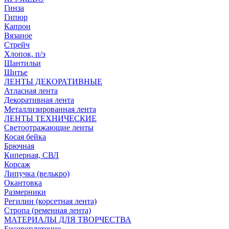
Гинза
Гипюр
Капрон
Вязаное
Стрейч
Хлопок, п/э
Шантильи
Шитье
ЛЕНТЫ ДЕКОРАТИВНЫЕ
Атласная лента
Декоративная лента
Металлизированная лента
ЛЕНТЫ ТЕХНИЧЕСКИЕ
Светоотражающие ленты
Косая бейка
Брючная
Киперная, СВЛ
Корсаж
Липучка (велькро)
Окантовка
Размерники
Регилин (корсетная лента)
Стропа (ременная лента)
МАТЕРИАЛЫ ДЛЯ ТВОРЧЕСТВА
Бисероплетение