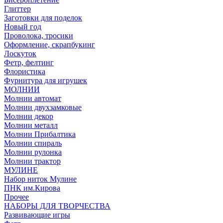
Глиттер
Заготовки для поделок
Новый год
Проволока, тросики
Оформление, скрапбукинг
Лоскуток
Фетр, фелтинг
Флористика
Фурнитура для игрушек
МОЛНИИ
Молнии автомат
Молнии двухзамковые
Молнии декор
Молнии металл
Молнии Прибалтика
Молнии спираль
Молнии рулонка
Молнии трактор
МУЛИНЕ
Набор ниток Мулине
ПНК им.Кирова
Прочее
НАБОРЫ ДЛЯ ТВОРЧЕСТВА
Развивающие игры