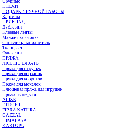
Обувные
ПЛЕЧИ
ПОДАРКИ РУЧНОЙ РАБОТЫ
Картины
ПРИКЛАД
Дублерин
Клеевые ленты
Манжет-заготовка
Синтепон, наполнитель
Ткань, сетка
Флизелин
ПРЯЖА
ЛЮБЛЮ ВЯЗАТЬ
Пряжа для игрушек
Пряжа для корзинок
Пряжа для ковриков
Пряжа для мочалок
Плюшевая пряжа для игрушек
Пряжа из шерсти
ALIZE
ETROFIL
FIBRA NATURA
GAZZAL
HIMALAYA
KARTOPU