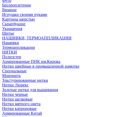
Фетр
Бисероплетение
Вязание
Игрушки своими руками
Картины шерстью
Скрапбукинг
Украшения
Шитье
НАШИВКИ, ТЕРМОАППЛИКАЦИИ
Нашивки
Термоаппликации
НИТКИ
Полиэстер
Армированные ПНК им.Кирова
Нитки швейные в промышленной намотке
Специальные
Мононить
Текстурированные нитки
Нитки Люрекс
Золотые нитки для вышивания
Нитки черные
Нитки шелковые
Нитки мятного цвета
Нитки капроновые
Армированные Китай