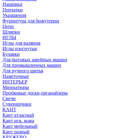
Нашивки
Перчатки
Украшения
Фурнитура для бижутерии
Цепи
Шляпки
ИГЛЫ
Иглы для валяния
Иглы изогнутые
Булавки
Для бытовых швейных машин
Для промышленных машин
Для ручного шитья
Наметочные
ИНТЕРЬЕР
Миниатюры
Пробковые доски,органайзеры
Свечи
Сувенирчики
КАНТ
Кант атласный
Кант иск. кожа
Кант мебельный
Кант разный
КРУЖЕВО