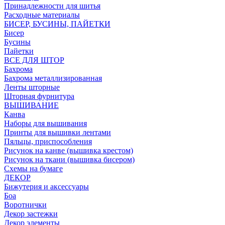
Принадлежности для шитья
Расходные материалы
БИСЕР, БУСИНЫ, ПАЙЕТКИ
Бисер
Бусины
Пайетки
ВСЕ ДЛЯ ШТОР
Бахрома
Бахрома металлизированная
Ленты шторные
Шторная фурнитура
ВЫШИВАНИЕ
Канва
Наборы для вышивания
Принты для вышивки лентами
Пяльцы, приспособления
Рисунок на канве (вышивка крестом)
Рисунок на ткани (вышивка бисером)
Схемы на бумаге
ДЕКОР
Бижутерия и аксессуары
Боа
Воротнички
Декор застежки
Декор элементы