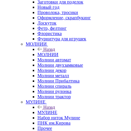
Заготовки для поделок
Новый год
Проволока, тросики
Оформление, скрапбукинг
Лоскуток
Фетр, фелтинг
Флористика
Фурнитура для игрушек
МОЛНИИ
Назад
МОЛНИИ
Молнии автомат
Молнии двухзамковые
Молнии декор
Молнии металл
Молнии Прибалтика
Молнии спираль
Молнии рулонка
Молнии трактор
МУЛИНЕ
Назад
МУЛИНЕ
Набор ниток Мулине
ПНК им.Кирова
Прочее