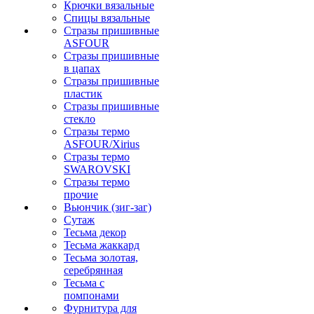
Крючки вязальные
Спицы вязальные
Стразы пришивные
ASFOUR
Стразы пришивные
в цапах
Стразы пришивные
пластик
Стразы пришивные
стекло
Стразы термо
ASFOUR/Xirius
Стразы термо
SWAROVSKI
Стразы термо
прочие
Вьюнчик (зиг-заг)
Сутаж
Тесьма декор
Тесьма жаккард
Тесьма золотая,
серебрянная
Тесьма с
помпонами
Фурнитура для