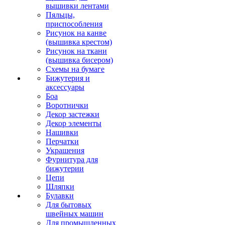
вышивки лентами
Пяльцы,
приспособления
Рисунок на канве
(вышивка крестом)
Рисунок на ткани
(вышивка бисером)
Схемы на бумаге
Бижутерия и
аксессуары
Боа
Воротнички
Декор застежки
Декор элементы
Нашивки
Перчатки
Украшения
Фурнитура для
бижутерии
Цепи
Шляпки
Булавки
Для бытовых
швейных машин
Для промышленных