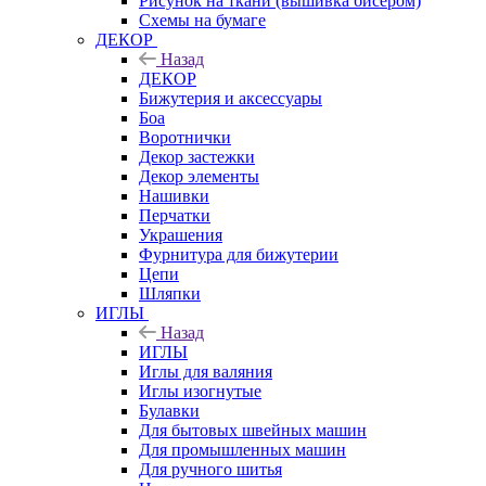
Рисунок на ткани (вышивка бисером)
Схемы на бумаге
ДЕКОР
Назад
ДЕКОР
Бижутерия и аксессуары
Боа
Воротнички
Декор застежки
Декор элементы
Нашивки
Перчатки
Украшения
Фурнитура для бижутерии
Цепи
Шляпки
ИГЛЫ
Назад
ИГЛЫ
Иглы для валяния
Иглы изогнутые
Булавки
Для бытовых швейных машин
Для промышленных машин
Для ручного шитья