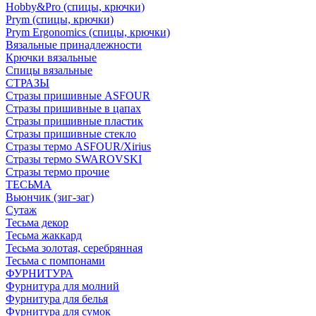
Hobby&Pro (спицы, крючки)
Prym (спицы, крючки)
Prym Ergonomics (спицы, крючки)
Вязальные принадлежности
Крючки вязальные
Спицы вязальные
СТРАЗЫ
Стразы пришивные ASFOUR
Стразы пришивные в цапах
Стразы пришивные пластик
Стразы пришивные стекло
Стразы термо ASFOUR/Xirius
Стразы термо SWAROVSKI
Стразы термо прочие
ТЕСЬМА
Вьюнчик (зиг-заг)
Сутаж
Тесьма декор
Тесьма жаккард
Тесьма золотая, серебрянная
Тесьма с помпонами
ФУРНИТУРА
Фурнитура для молний
Фурнитура для белья
Фурнитура для сумок