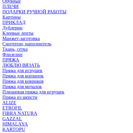
Обувные
ПЛЕЧИ
ПОДАРКИ РУЧНОЙ РАБОТЫ
Картины
ПРИКЛАД
Дублерин
Клеевые ленты
Манжет-заготовка
Синтепон, наполнитель
Ткань, сетка
Флизелин
ПРЯЖА
ЛЮБЛЮ ВЯЗАТЬ
Пряжа для игрушек
Пряжа для корзинок
Пряжа для ковриков
Пряжа для мочалок
Плюшевая пряжа для игрушек
Пряжа из шерсти
ALIZE
ETROFIL
FIBRA NATURA
GAZZAL
HIMALAYA
KARTOPU