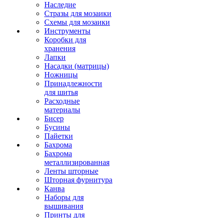
Наследие
Стразы для мозаики
Схемы для мозаики
Инструменты
Коробки для
хранения
Лапки
Насадки (матрицы)
Ножницы
Принадлежности
для шитья
Расходные
материалы
Бисер
Бусины
Пайетки
Бахрома
Бахрома
металлизированная
Ленты шторные
Шторная фурнитура
Канва
Наборы для
вышивания
Принты для