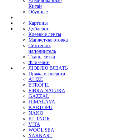
Армированные
Китай
Обувные
Картины
Дублерин
Клеевые ленты
Манжет-заготовка
Синтепон,
наполнитель
Ткань, сетка
Флизелин
ЛЮБЛЮ ВЯЗАТЬ
Пряжа из шерсти
ALIZE
ETROFIL
FIBRA NATURA
GAZZAL
HIMALAYA
KARTOPU
NAKO
KUTNOR
VITA
WOOL SEA
YARNART