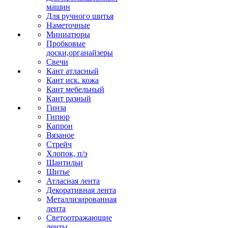
машин
Для ручного шитья
Наметочные
Миниатюры
Пробковые
доски,органайзеры
Свечи
Кант атласный
Кант иск. кожа
Кант мебельный
Кант разный
Гинза
Гипюр
Капрон
Вязаное
Стрейч
Хлопок, п/э
Шантильи
Шитье
Атласная лента
Декоративная лента
Металлизированная
лента
Светоотражающие
ленты