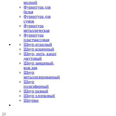
молний
Фурнитура для
белья
Фурнитура для
сумок
Фурнитура
металлическая
Фурнитура
пластмассовая
Шнур атласный
Шнур вощенный
Шнур, нить, канат
джутовый
Шнур замшевый,
кож.зам
Шнур
металлизированный
Шнур
полиэфирный
Шнур разный
Шнур хлопковый
Шнурки