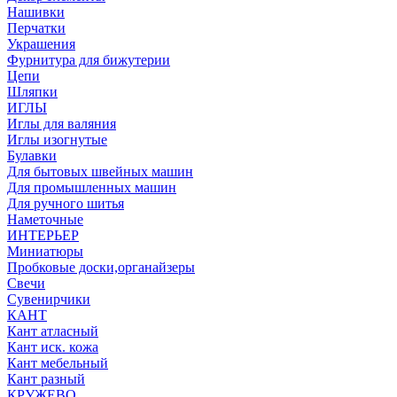
Нашивки
Перчатки
Украшения
Фурнитура для бижутерии
Цепи
Шляпки
ИГЛЫ
Иглы для валяния
Иглы изогнутые
Булавки
Для бытовых швейных машин
Для промышленных машин
Для ручного шитья
Наметочные
ИНТЕРЬЕР
Миниатюры
Пробковые доски,органайзеры
Свечи
Сувенирчики
КАНТ
Кант атласный
Кант иск. кожа
Кант мебельный
Кант разный
КРУЖЕВО