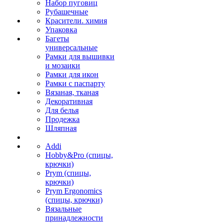
Набор пуговиц
Рубашечные
Красители. химия
Упаковка
Багеты
универсальные
Рамки для вышивки
и мозаики
Рамки для икон
Рамки с паспарту
Вязаная, тканая
Декоративная
Для белья
Продежка
Шляпная
Addi
Hobby&Pro (спицы,
крючки)
Prym (спицы,
крючки)
Prym Ergonomics
(спицы, крючки)
Вязальные
принадлежности