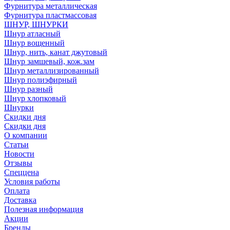
Фурнитура металлическая
Фурнитура пластмассовая
ШНУР, ШНУРКИ
Шнур атласный
Шнур вощенный
Шнур, нить, канат джутовый
Шнур замшевый, кож.зам
Шнур металлизированный
Шнур полиэфирный
Шнур разный
Шнур хлопковый
Шнурки
Скидки дня
Скидки дня
О компании
Статьи
Новости
Отзывы
Спеццена
Условия работы
Оплата
Доставка
Полезная информация
Акции
Бренды