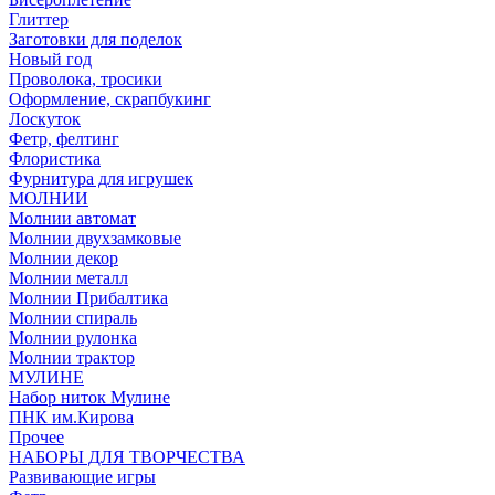
Глиттер
Заготовки для поделок
Новый год
Проволока, тросики
Оформление, скрапбукинг
Лоскуток
Фетр, фелтинг
Флористика
Фурнитура для игрушек
МОЛНИИ
Молнии автомат
Молнии двухзамковые
Молнии декор
Молнии металл
Молнии Прибалтика
Молнии спираль
Молнии рулонка
Молнии трактор
МУЛИНЕ
Набор ниток Мулине
ПНК им.Кирова
Прочее
НАБОРЫ ДЛЯ ТВОРЧЕСТВА
Развивающие игры