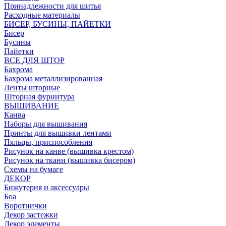
Принадлежности для шитья
Расходные материалы
БИСЕР, БУСИНЫ, ПАЙЕТКИ
Бисер
Бусины
Пайетки
ВСЕ ДЛЯ ШТОР
Бахрома
Бахрома металлизированная
Ленты шторные
Шторная фурнитура
ВЫШИВАНИЕ
Канва
Наборы для вышивания
Принты для вышивки лентами
Пяльцы, приспособления
Рисунок на канве (вышивка крестом)
Рисунок на ткани (вышивка бисером)
Схемы на бумаге
ДЕКОР
Бижутерия и аксессуары
Боа
Воротнички
Декор застежки
Декор элементы