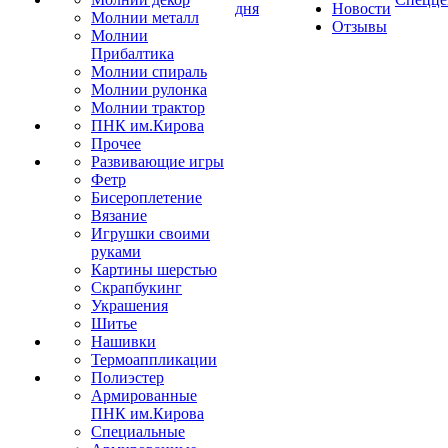
дня
Новости
Молнии металл
Отзывы
Молнии
Прибалтика
Молнии спираль
Молнии рулонка
Молнии трактор
ПНК им.Кирова
Прочее
Развивающие игры
Фетр
Бисероплетение
Вязание
Игрушки своими
руками
Картины шерстью
Скрапбукинг
Украшения
Шитье
Нашивки
Термоаппликации
Полиэстер
Армированные
ПНК им.Кирова
Специальные