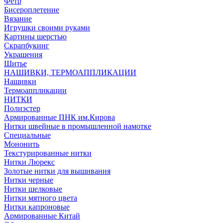
Фетр
Бисероплетение
Вязание
Игрушки своими руками
Картины шерстью
Скрапбукинг
Украшения
Шитье
НАШИВКИ, ТЕРМОАППЛИКАЦИИ
Нашивки
Термоаппликации
НИТКИ
Полиэстер
Армированные ПНК им.Кирова
Нитки швейные в промышленной намотке
Специальные
Мононить
Текстурированные нитки
Нитки Люрекс
Золотые нитки для вышивания
Нитки черные
Нитки шелковые
Нитки мятного цвета
Нитки капроновые
Армированные Китай