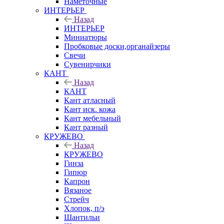
Наметочные
ИНТЕРЬЕР
Назад
ИНТЕРЬЕР
Миниатюры
Пробковые доски,органайзеры
Свечи
Сувенирчики
КАНТ
Назад
КАНТ
Кант атласный
Кант иск. кожа
Кант мебельный
Кант разный
КРУЖЕВО
Назад
КРУЖЕВО
Гинза
Гипюр
Капрон
Вязаное
Стрейч
Хлопок, п/э
Шантильи