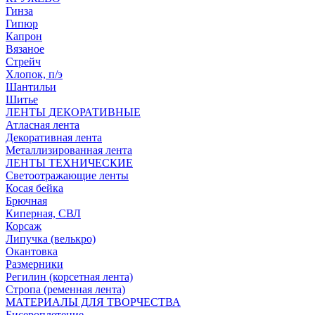
Гинза
Гипюр
Капрон
Вязаное
Стрейч
Хлопок, п/э
Шантильи
Шитье
ЛЕНТЫ ДЕКОРАТИВНЫЕ
Атласная лента
Декоративная лента
Металлизированная лента
ЛЕНТЫ ТЕХНИЧЕСКИЕ
Светоотражающие ленты
Косая бейка
Брючная
Киперная, СВЛ
Корсаж
Липучка (велькро)
Окантовка
Размерники
Регилин (корсетная лента)
Стропа (ременная лента)
МАТЕРИАЛЫ ДЛЯ ТВОРЧЕСТВА
Бисероплетение