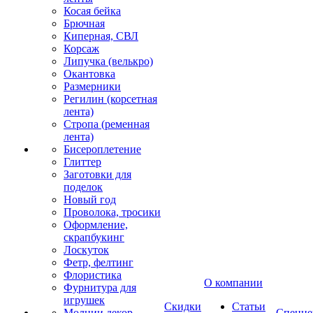
Косая бейка
Брючная
Киперная, СВЛ
Корсаж
Липучка (велькро)
Окантовка
Размерники
Регилин (корсетная
лента)
Стропа (ременная
лента)
Бисероплетение
Глиттер
Заготовки для
поделок
Новый год
Проволока, тросики
Оформление,
скрапбукинг
Лоскуток
Фетр, фелтинг
Флористика
О компании
Фурнитура для
игрушек
Скидки
Статьи
Молнии декор
Спецце