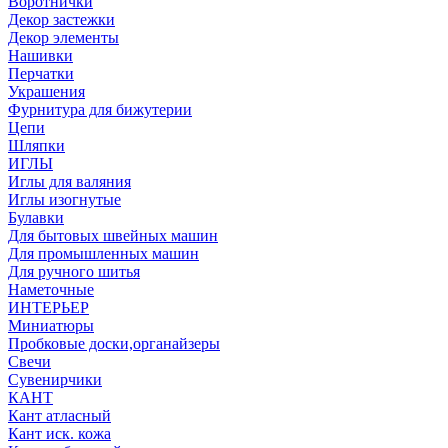
Воротнички
Декор застежки
Декор элементы
Нашивки
Перчатки
Украшения
Фурнитура для бижутерии
Цепи
Шляпки
ИГЛЫ
Иглы для валяния
Иглы изогнутые
Булавки
Для бытовых швейных машин
Для промышленных машин
Для ручного шитья
Наметочные
ИНТЕРЬЕР
Миниатюры
Пробковые доски,органайзеры
Свечи
Сувенирчики
КАНТ
Кант атласный
Кант иск. кожа