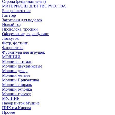
Стропа (ременная лента)
МАТЕРИАЛЫ ДЛЯ ТВОРЧЕСТВА
Бисероплетение
Глиттер
Заготовки для поделок
Новый год
Проволока, тросики
Оформление, скрапбукинг
Лоскуток
Фетр, фелтинг
Флористика
Фурнитура для игрушек
МОЛНИИ
Молнии автомат
Молнии двухзамковые
Молнии декор
Молнии металл
Молнии Прибалтика
Молнии спираль
Молнии рулонка
Молнии трактор
МУЛИНЕ
Набор ниток Мулине
ПНК им.Кирова
Прочее