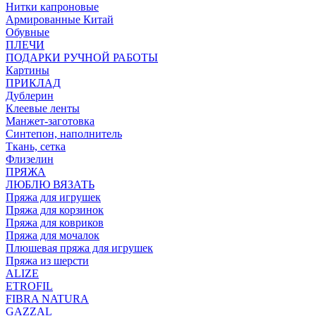
Нитки капроновые
Армированные Китай
Обувные
ПЛЕЧИ
ПОДАРКИ РУЧНОЙ РАБОТЫ
Картины
ПРИКЛАД
Дублерин
Клеевые ленты
Манжет-заготовка
Синтепон, наполнитель
Ткань, сетка
Флизелин
ПРЯЖА
ЛЮБЛЮ ВЯЗАТЬ
Пряжа для игрушек
Пряжа для корзинок
Пряжа для ковриков
Пряжа для мочалок
Плюшевая пряжа для игрушек
Пряжа из шерсти
ALIZE
ETROFIL
FIBRA NATURA
GAZZAL