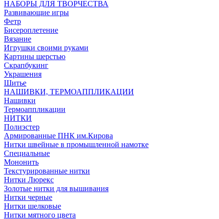
НАБОРЫ ДЛЯ ТВОРЧЕСТВА
Развивающие игры
Фетр
Бисероплетение
Вязание
Игрушки своими руками
Картины шерстью
Скрапбукинг
Украшения
Шитье
НАШИВКИ, ТЕРМОАППЛИКАЦИИ
Нашивки
Термоаппликации
НИТКИ
Полиэстер
Армированные ПНК им.Кирова
Нитки швейные в промышленной намотке
Специальные
Мононить
Текстурированные нитки
Нитки Люрекс
Золотые нитки для вышивания
Нитки черные
Нитки шелковые
Нитки мятного цвета