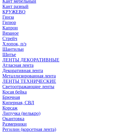
Кант мебельный
Кант разный
КРУЖЕВО
Гинза
Гипюр
Капрон
Вязаное
Стрейч
Хлопок, п/э
Шантильи
Шитье
ЛЕНТЫ ДЕКОРАТИВНЫЕ
Атласная лента
Декоративная лента
Металлизированная лента
ЛЕНТЫ ТЕХНИЧЕСКИЕ
Светоотражающие ленты
Косая бейка
Брючная
Киперная, СВЛ
Корсаж
Липучка (велькро)
Окантовка
Размерники
Регилин (корсетная лента)