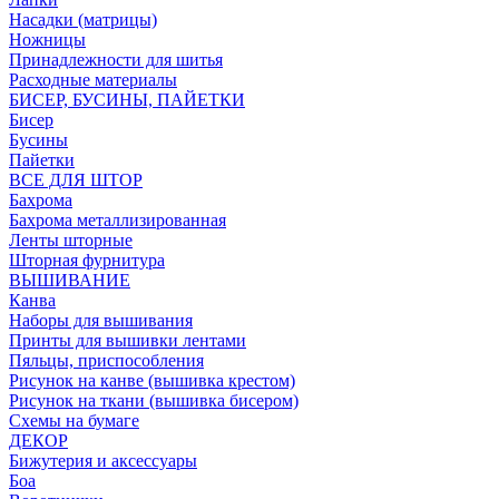
Насадки (матрицы)
Ножницы
Принадлежности для шитья
Расходные материалы
БИСЕР, БУСИНЫ, ПАЙЕТКИ
Бисер
Бусины
Пайетки
ВСЕ ДЛЯ ШТОР
Бахрома
Бахрома металлизированная
Ленты шторные
Шторная фурнитура
ВЫШИВАНИЕ
Канва
Наборы для вышивания
Принты для вышивки лентами
Пяльцы, приспособления
Рисунок на канве (вышивка крестом)
Рисунок на ткани (вышивка бисером)
Схемы на бумаге
ДЕКОР
Бижутерия и аксессуары
Боа