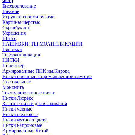
Фетр
Бисероплетение
Вязание
Игрушки своими руками
Картины шерстью
Скрапбукинг
Украшения
Шитье
НАШИВКИ, ТЕРМОАППЛИКАЦИИ
Нашивки
Термоаппликации
НИТКИ
Полиэстер
Армированные ПНК им.Кирова
Нитки швейные в промышленной намотке
Специальные
Мононить
Текстурированные нитки
Нитки Люрекс
Золотые нитки для вышивания
Нитки черные
Нитки шелковые
Нитки мятного цвета
Нитки капроновые
Армированные Китай