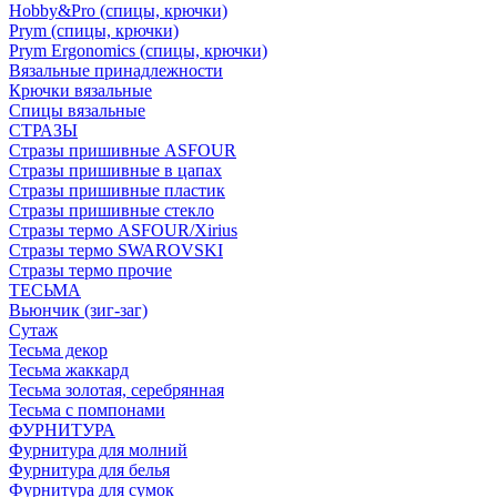
Hobby&Pro (спицы, крючки)
Prym (спицы, крючки)
Prym Ergonomics (спицы, крючки)
Вязальные принадлежности
Крючки вязальные
Спицы вязальные
СТРАЗЫ
Стразы пришивные ASFOUR
Стразы пришивные в цапах
Стразы пришивные пластик
Стразы пришивные стекло
Стразы термо ASFOUR/Xirius
Стразы термо SWAROVSKI
Стразы термо прочие
ТЕСЬМА
Вьюнчик (зиг-заг)
Сутаж
Тесьма декор
Тесьма жаккард
Тесьма золотая, серебрянная
Тесьма с помпонами
ФУРНИТУРА
Фурнитура для молний
Фурнитура для белья
Фурнитура для сумок