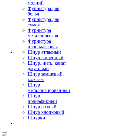
молний
Фурнитура для
белья
Фурнитура для
сумок
Фурнитура
металлическая
Фурнитура
пластмассовая
Шнур атласный
Шнур вощенный
Шнур, нить, канат
джутовый
Шнур замшевый,
кож.зам
Шнур
металлизированный
Шнур
полиэфирный
Шнур разный
Шнур хлопковый
Шнурки