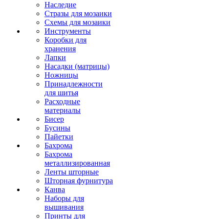
Наследие
Стразы для мозаики
Схемы для мозаики
Инструменты
Коробки для
хранения
Лапки
Насадки (матрицы)
Ножницы
Принадлежности
для шитья
Расходные
материалы
Бисер
Бусины
Пайетки
Бахрома
Бахрома
металлизированная
Ленты шторные
Шторная фурнитура
Канва
Наборы для
вышивания
Принты для