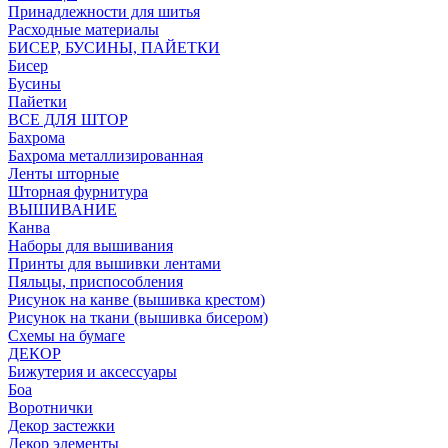
Принадлежности для шитья
Расходные материалы
БИСЕР, БУСИНЫ, ПАЙЕТКИ
Бисер
Бусины
Пайетки
ВСЕ ДЛЯ ШТОР
Бахрома
Бахрома металлизированная
Ленты шторные
Шторная фурнитура
ВЫШИВАНИЕ
Канва
Наборы для вышивания
Принты для вышивки лентами
Пяльцы, приспособления
Рисунок на канве (вышивка крестом)
Рисунок на ткани (вышивка бисером)
Схемы на бумаге
ДЕКОР
Бижутерия и аксессуары
Боа
Воротнички
Декор застежки
Декор элементы