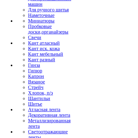
машин
Для ручного шитья
Наметочные
Миниатюры
Пробковые
доски,органайзеры
Свечи
Кант атласный
Кант иск. кожа
Кант мебельный
Кант разный
Гинза
Гипюр
Капрон
Вязаное
Стрейч
Хлопок, п/э
Шантильи
Шитье
Атласная лента
Декоративная лента
Металлизированная
лента
Светоотражающие
ленты