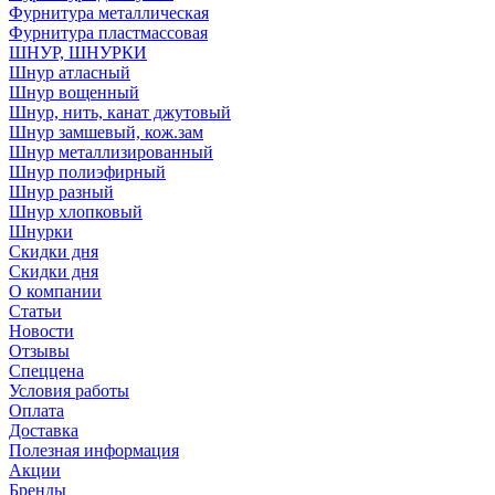
Фурнитура металлическая
Фурнитура пластмассовая
ШНУР, ШНУРКИ
Шнур атласный
Шнур вощенный
Шнур, нить, канат джутовый
Шнур замшевый, кож.зам
Шнур металлизированный
Шнур полиэфирный
Шнур разный
Шнур хлопковый
Шнурки
Скидки дня
Скидки дня
О компании
Статьи
Новости
Отзывы
Спеццена
Условия работы
Оплата
Доставка
Полезная информация
Акции
Бренды