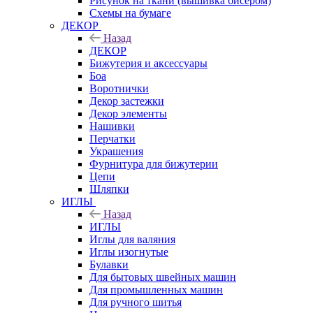
Рисунок на ткани (вышивка бисером)
Схемы на бумаге
ДЕКОР
Назад
ДЕКОР
Бижутерия и аксессуары
Боа
Воротнички
Декор застежки
Декор элементы
Нашивки
Перчатки
Украшения
Фурнитура для бижутерии
Цепи
Шляпки
ИГЛЫ
Назад
ИГЛЫ
Иглы для валяния
Иглы изогнутые
Булавки
Для бытовых швейных машин
Для промышленных машин
Для ручного шитья