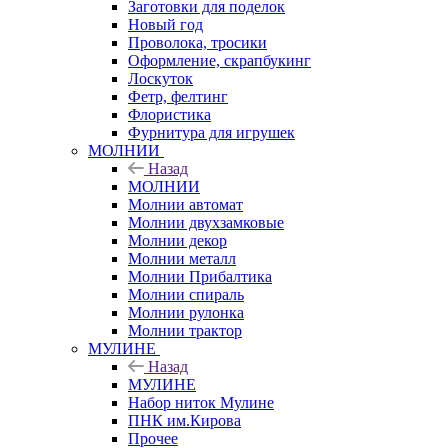
Заготовки для поделок
Новый год
Проволока, тросики
Оформление, скрапбукинг
Лоскуток
Фетр, фелтинг
Флористика
Фурнитура для игрушек
МОЛНИИ
Назад
МОЛНИИ
Молнии автомат
Молнии двухзамковые
Молнии декор
Молнии металл
Молнии Прибалтика
Молнии спираль
Молнии рулонка
Молнии трактор
МУЛИНЕ
Назад
МУЛИНЕ
Набор ниток Мулине
ПНК им.Кирова
Прочее