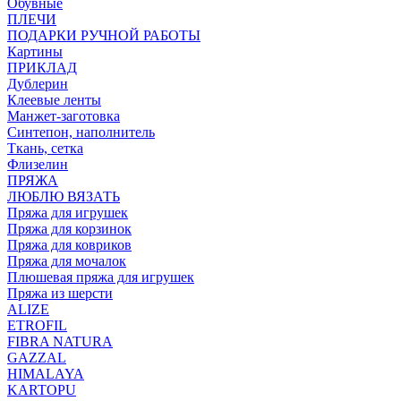
Обувные
ПЛЕЧИ
ПОДАРКИ РУЧНОЙ РАБОТЫ
Картины
ПРИКЛАД
Дублерин
Клеевые ленты
Манжет-заготовка
Синтепон, наполнитель
Ткань, сетка
Флизелин
ПРЯЖА
ЛЮБЛЮ ВЯЗАТЬ
Пряжа для игрушек
Пряжа для корзинок
Пряжа для ковриков
Пряжа для мочалок
Плюшевая пряжа для игрушек
Пряжа из шерсти
ALIZE
ETROFIL
FIBRA NATURA
GAZZAL
HIMALAYA
KARTOPU