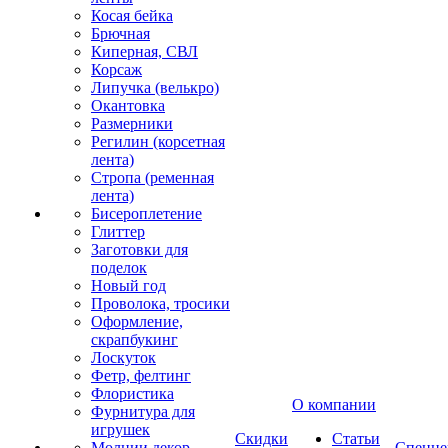
Косая бейка
Брючная
Киперная, СВЛ
Корсаж
Липучка (велькро)
Окантовка
Размерники
Регилин (корсетная
лента)
Стропа (ременная
лента)
Бисероплетение
Глиттер
Заготовки для
поделок
Новый год
Проволока, тросики
Оформление,
скрапбукинг
Лоскуток
Фетр, фелтинг
Флористика
О компании
Фурнитура для
игрушек
Скидки
Статьи
Молнии декор
Спецце