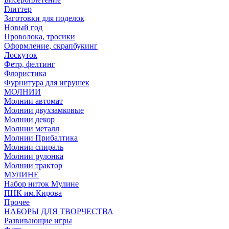
Глиттер
Заготовки для поделок
Новый год
Проволока, тросики
Оформление, скрапбукинг
Лоскуток
Фетр, фелтинг
Флористика
Фурнитура для игрушек
МОЛНИИ
Молнии автомат
Молнии двухзамковые
Молнии декор
Молнии металл
Молнии Прибалтика
Молнии спираль
Молнии рулонка
Молнии трактор
МУЛИНЕ
Набор ниток Мулине
ПНК им.Кирова
Прочее
НАБОРЫ ДЛЯ ТВОРЧЕСТВА
Развивающие игры