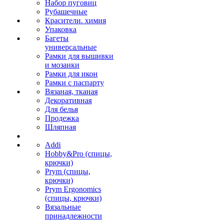
Набор пуговиц
Рубашечные
Красители. химия
Упаковка
Багеты
универсальные
Рамки для вышивки
и мозаики
Рамки для икон
Рамки с паспарту
Вязаная, тканая
Декоративная
Для белья
Продежка
Шляпная
Addi
Hobby&Pro (спицы,
крючки)
Prym (спицы,
крючки)
Prym Ergonomics
(спицы, крючки)
Вязальные
принадлежности