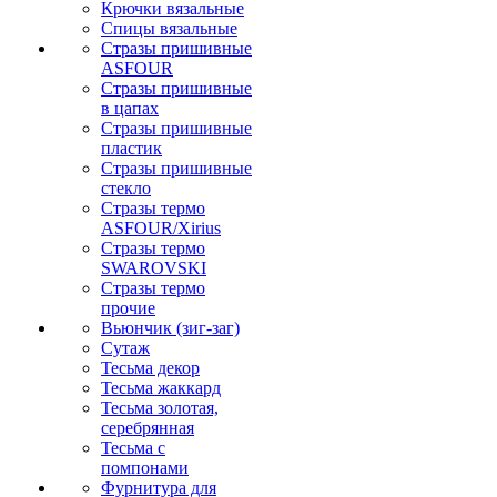
Крючки вязальные
Спицы вязальные
Стразы пришивные
ASFOUR
Стразы пришивные
в цапах
Стразы пришивные
пластик
Стразы пришивные
стекло
Стразы термо
ASFOUR/Xirius
Стразы термо
SWAROVSKI
Стразы термо
прочие
Вьюнчик (зиг-заг)
Сутаж
Тесьма декор
Тесьма жаккард
Тесьма золотая,
серебрянная
Тесьма с
помпонами
Фурнитура для