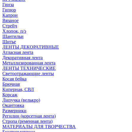
Гинза
Гипюр
Капрон
Вязаное
Стрейч
Хлопок, п/э
Шантильи
Шитье
ЛЕНТЫ ДЕКОРАТИВНЫЕ
Атласная лента
Декоративная лента
Металлизированная лента
ЛЕНТЫ ТЕХНИЧЕСКИЕ
Светоотражающие ленты
Косая бейка
Брючная
Киперная, СВЛ
Корсаж
Липучка (велькро)
Окантовка
Размерники
Регилин (корсетная лента)
Стропа (ременная лента)
МАТЕРИАЛЫ ДЛЯ ТВОРЧЕСТВА
Бисероплетение