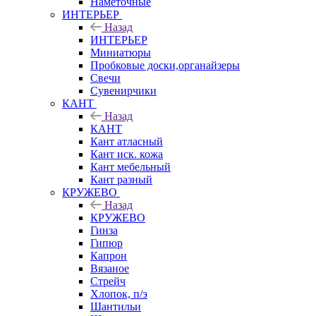
Наметочные
ИНТЕРЬЕР
Назад
ИНТЕРЬЕР
Миниатюры
Пробковые доски,органайзеры
Свечи
Сувенирчики
КАНТ
Назад
КАНТ
Кант атласный
Кант иск. кожа
Кант мебельный
Кант разный
КРУЖЕВО
Назад
КРУЖЕВО
Гинза
Гипюр
Капрон
Вязаное
Стрейч
Хлопок, п/э
Шантильи