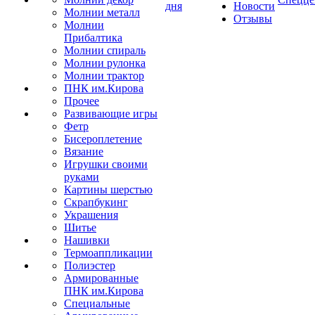
дня
Новости
Молнии металл
Отзывы
Молнии
Прибалтика
Молнии спираль
Молнии рулонка
Молнии трактор
ПНК им.Кирова
Прочее
Развивающие игры
Фетр
Бисероплетение
Вязание
Игрушки своими
руками
Картины шерстью
Скрапбукинг
Украшения
Шитье
Нашивки
Термоаппликации
Полиэстер
Армированные
ПНК им.Кирова
Специальные