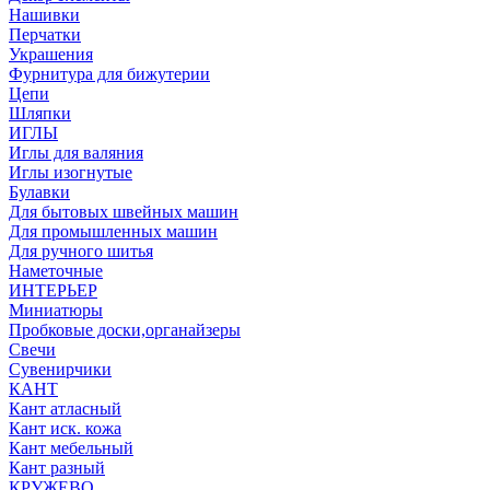
Нашивки
Перчатки
Украшения
Фурнитура для бижутерии
Цепи
Шляпки
ИГЛЫ
Иглы для валяния
Иглы изогнутые
Булавки
Для бытовых швейных машин
Для промышленных машин
Для ручного шитья
Наметочные
ИНТЕРЬЕР
Миниатюры
Пробковые доски,органайзеры
Свечи
Сувенирчики
КАНТ
Кант атласный
Кант иск. кожа
Кант мебельный
Кант разный
КРУЖЕВО