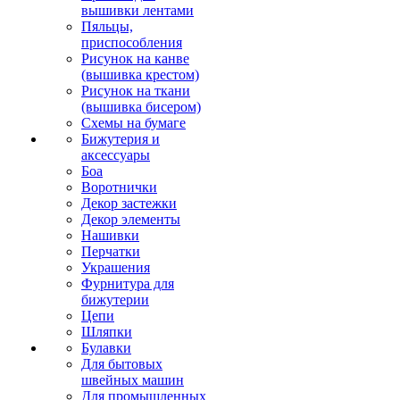
вышивки лентами
Пяльцы,
приспособления
Рисунок на канве
(вышивка крестом)
Рисунок на ткани
(вышивка бисером)
Схемы на бумаге
Бижутерия и
аксессуары
Боа
Воротнички
Декор застежки
Декор элементы
Нашивки
Перчатки
Украшения
Фурнитура для
бижутерии
Цепи
Шляпки
Булавки
Для бытовых
швейных машин
Для промышленных