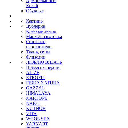
Армированные
Китай
Обувные
Картины
Дублерин
Клеевые ленты
Манжет-заготовка
Синтепон,
наполнитель
Ткань, сетка
Флизелин
ЛЮБЛЮ ВЯЗАТЬ
Пряжа из шерсти
ALIZE
ETROFIL
FIBRA NATURA
GAZZAL
HIMALAYA
KARTOPU
NAKO
KUTNOR
VITA
WOOL SEA
YARNART