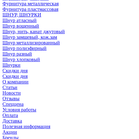
Фурнитура металлическая
Фурнитура пластмассовая
ШНУР, ШНУРКИ
Шнур атласный
Шнур вощенный
Шнур, нить, канат джутовый
Шнур замшевый, кож.зам
Шнур металлизированный
Шнур полиэфирный
Шнур разный
Шнур хлопковый
Шнурки
Скидки дня
Скидки дня
О компании
Статьи
Новости
Отзывы
Спеццена
Условия работы
Оплата
Доставка
Полезная информация
Акции
Бренды