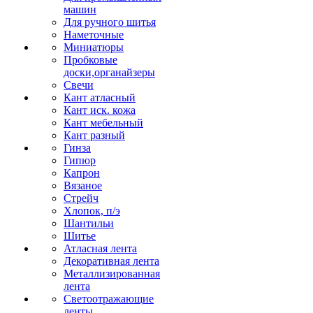
машин
Для ручного шитья
Наметочные
Миниатюры
Пробковые
доски,органайзеры
Свечи
Кант атласный
Кант иск. кожа
Кант мебельный
Кант разный
Гинза
Гипюр
Капрон
Вязаное
Стрейч
Хлопок, п/э
Шантильи
Шитье
Атласная лента
Декоративная лента
Металлизированная
лента
Светоотражающие
ленты