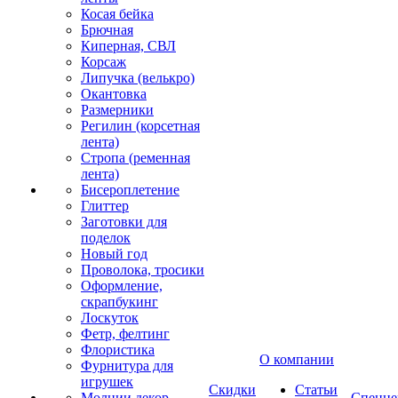
Косая бейка
Брючная
Киперная, СВЛ
Корсаж
Липучка (велькро)
Окантовка
Размерники
Регилин (корсетная
лента)
Стропа (ременная
лента)
Бисероплетение
Глиттер
Заготовки для
поделок
Новый год
Проволока, тросики
Оформление,
скрапбукинг
Лоскуток
Фетр, фелтинг
Флористика
О компании
Фурнитура для
игрушек
Скидки
Статьи
Молнии декор
Спецце