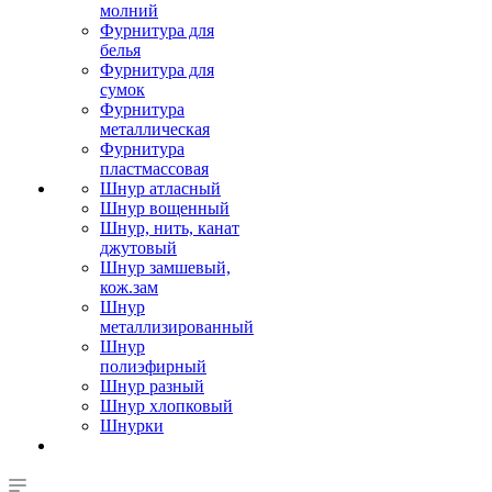
молний
Фурнитура для
белья
Фурнитура для
сумок
Фурнитура
металлическая
Фурнитура
пластмассовая
Шнур атласный
Шнур вощенный
Шнур, нить, канат
джутовый
Шнур замшевый,
кож.зам
Шнур
металлизированный
Шнур
полиэфирный
Шнур разный
Шнур хлопковый
Шнурки