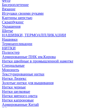
Фетр
Бисероплетение
Вязание
Игрушки своими руками
Картины шерстью
Скрапбукинг
Украшения
Шитье
НАШИВКИ, ТЕРМОАППЛИКАЦИИ
Нашивки
Термоаппликации
НИТКИ
Полиэстер
Армированные ПНК им.Кирова
Нитки швейные в промышленной намотке
Специальные
Мононить
Текстурированные нитки
Нитки Люрекс
Золотые нитки для вышивания
Нитки черные
Нитки шелковые
Нитки мятного цвета
Нитки капроновые
Армированные Китай