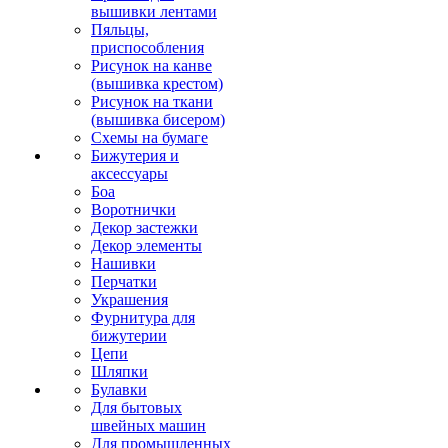
вышивки лентами
Пяльцы,
приспособления
Рисунок на канве
(вышивка крестом)
Рисунок на ткани
(вышивка бисером)
Схемы на бумаге
Бижутерия и
аксессуары
Боа
Воротнички
Декор застежки
Декор элементы
Нашивки
Перчатки
Украшения
Фурнитура для
бижутерии
Цепи
Шляпки
Булавки
Для бытовых
швейных машин
Для промышленных