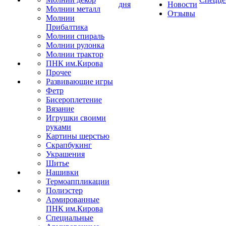
дня
Новости
Молнии металл
Отзывы
Молнии
Прибалтика
Молнии спираль
Молнии рулонка
Молнии трактор
ПНК им.Кирова
Прочее
Развивающие игры
Фетр
Бисероплетение
Вязание
Игрушки своими
руками
Картины шерстью
Скрапбукинг
Украшения
Шитье
Нашивки
Термоаппликации
Полиэстер
Армированные
ПНК им.Кирова
Специальные