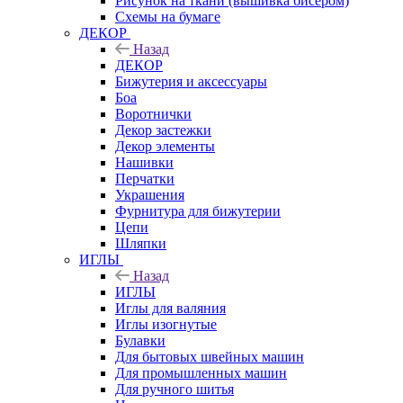
Рисунок на ткани (вышивка бисером)
Схемы на бумаге
ДЕКОР
Назад
ДЕКОР
Бижутерия и аксессуары
Боа
Воротнички
Декор застежки
Декор элементы
Нашивки
Перчатки
Украшения
Фурнитура для бижутерии
Цепи
Шляпки
ИГЛЫ
Назад
ИГЛЫ
Иглы для валяния
Иглы изогнутые
Булавки
Для бытовых швейных машин
Для промышленных машин
Для ручного шитья