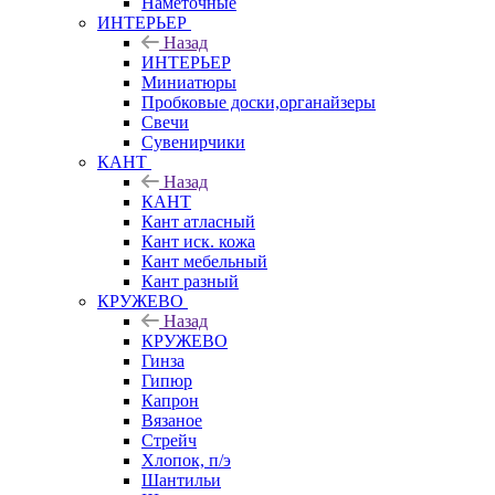
Наметочные
ИНТЕРЬЕР
Назад
ИНТЕРЬЕР
Миниатюры
Пробковые доски,органайзеры
Свечи
Сувенирчики
КАНТ
Назад
КАНТ
Кант атласный
Кант иск. кожа
Кант мебельный
Кант разный
КРУЖЕВО
Назад
КРУЖЕВО
Гинза
Гипюр
Капрон
Вязаное
Стрейч
Хлопок, п/э
Шантильи