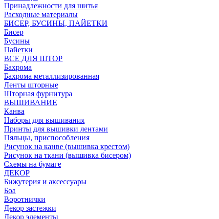
Принадлежности для шитья
Расходные материалы
БИСЕР, БУСИНЫ, ПАЙЕТКИ
Бисер
Бусины
Пайетки
ВСЕ ДЛЯ ШТОР
Бахрома
Бахрома металлизированная
Ленты шторные
Шторная фурнитура
ВЫШИВАНИЕ
Канва
Наборы для вышивания
Принты для вышивки лентами
Пяльцы, приспособления
Рисунок на канве (вышивка крестом)
Рисунок на ткани (вышивка бисером)
Схемы на бумаге
ДЕКОР
Бижутерия и аксессуары
Боа
Воротнички
Декор застежки
Декор элементы