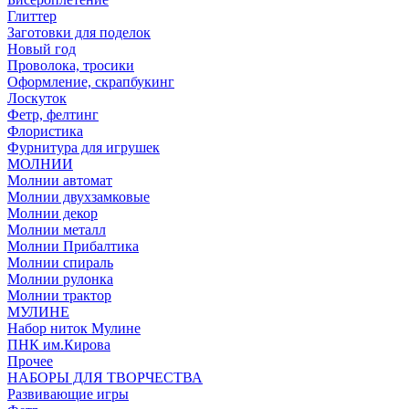
Глиттер
Заготовки для поделок
Новый год
Проволока, тросики
Оформление, скрапбукинг
Лоскуток
Фетр, фелтинг
Флористика
Фурнитура для игрушек
МОЛНИИ
Молнии автомат
Молнии двухзамковые
Молнии декор
Молнии металл
Молнии Прибалтика
Молнии спираль
Молнии рулонка
Молнии трактор
МУЛИНЕ
Набор ниток Мулине
ПНК им.Кирова
Прочее
НАБОРЫ ДЛЯ ТВОРЧЕСТВА
Развивающие игры