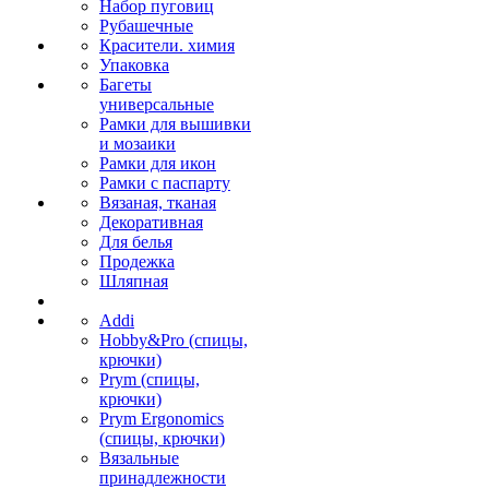
Набор пуговиц
Рубашечные
Красители. химия
Упаковка
Багеты
универсальные
Рамки для вышивки
и мозаики
Рамки для икон
Рамки с паспарту
Вязаная, тканая
Декоративная
Для белья
Продежка
Шляпная
Addi
Hobby&Pro (спицы,
крючки)
Prym (спицы,
крючки)
Prym Ergonomics
(спицы, крючки)
Вязальные
принадлежности