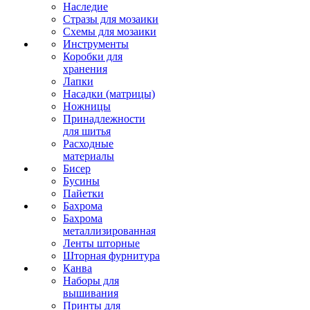
Наследие
Стразы для мозаики
Схемы для мозаики
Инструменты
Коробки для
хранения
Лапки
Насадки (матрицы)
Ножницы
Принадлежности
для шитья
Расходные
материалы
Бисер
Бусины
Пайетки
Бахрома
Бахрома
металлизированная
Ленты шторные
Шторная фурнитура
Канва
Наборы для
вышивания
Принты для