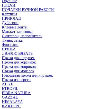
Обувные
ПЛЕЧИ
ПОДАРКИ РУЧНОЙ РАБОТЫ
Картины
ПРИКЛАД
Дублерин
Клеевые ленты
Манжет-заготовка
Синтепон, наполнитель
Ткань, сетка
Флизелин
ПРЯЖА
ЛЮБЛЮ ВЯЗАТЬ
Пряжа для игрушек
Пряжа для корзинок
Пряжа для ковриков
Пряжа для мочалок
Плюшевая пряжа для игрушек
Пряжа из шерсти
ALIZE
ETROFIL
FIBRA NATURA
GAZZAL
HIMALAYA
KARTOPU