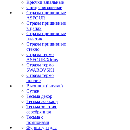
Крючки вязальные
Спицы вязальные
Стразы пришивные
ASFOUR
Стразы пришивные
в цапах
Стразы пришивные
пластик
Стразы пришивные
стекло
Стразы термо
ASFOUR/Xirius
Стразы термо
SWAROVSKI
Стразы термо
прочие
Вьюнчик (зиг-заг)
Сутаж
Тесьма декор
Тесьма жаккард
Тесьма золотая,
серебрянная
Тесьма с
помпонами
Фурнитура для