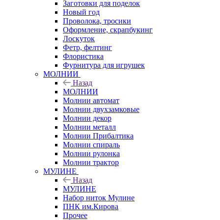
Заготовки для поделок
Новый год
Проволока, тросики
Оформление, скрапбукинг
Лоскуток
Фетр, фелтинг
Флористика
Фурнитура для игрушек
МОЛНИИ
Назад
МОЛНИИ
Молнии автомат
Молнии двухзамковые
Молнии декор
Молнии металл
Молнии Прибалтика
Молнии спираль
Молнии рулонка
Молнии трактор
МУЛИНЕ
Назад
МУЛИНЕ
Набор ниток Мулине
ПНК им.Кирова
Прочее