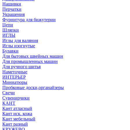
Нашивки
Перчатки
Украшения
Фурнитура для бижутерии
Цепи
Шляпки
ИГЛЫ
Иглы для валяния
Иглы изогнутые
Булавки
Для бытовых швейных машин
Для промышленных машин
Для ручного шитья
Наметочные
ИНТЕРЬЕР
Миниатюры
Пробковые доски,органайзеры
Свечи
Сувенирчики
КАНТ
Кант атласный
Кант иск. кожа
Кант мебельный
Кант разный
КРУЖЕВО