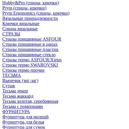
Hobby&Pro (спицы, крючки)
Prym (спицы, крючки)
Prym Ergonomics (спицы, крючки)
Вязальные принадлежности
Крючки вязальные
Спицы вязальные
СТРАЗЫ
Стразы пришивные ASFOUR
Стразы пришивные в цапах
Стразы пришивные пластик
Стразы пришивные стекло
Стразы термо ASFOUR/Xirius
Стразы термо SWAROVSKI
Стразы термо прочие
ТЕСЬМА
Вьюнчик (зиг-заг)
Сутаж
Тесьма декор
Тесьма жаккард
Тесьма золотая, серебрянная
Тесьма с помпонами
ФУРНИТУРА
Фурнитура для молний
Фурнитура для белья
Фурнитура для сумок