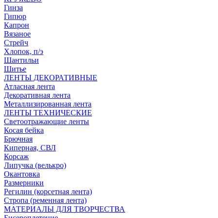
Гинза
Гипюр
Капрон
Вязаное
Стрейч
Хлопок, п/э
Шантильи
Шитье
ЛЕНТЫ ДЕКОРАТИВНЫЕ
Атласная лента
Декоративная лента
Металлизированная лента
ЛЕНТЫ ТЕХНИЧЕСКИЕ
Светоотражающие ленты
Косая бейка
Брючная
Киперная, СВЛ
Корсаж
Липучка (велькро)
Окантовка
Размерники
Регилин (корсетная лента)
Стропа (ременная лента)
МАТЕРИАЛЫ ДЛЯ ТВОРЧЕСТВА
Бисероплетение