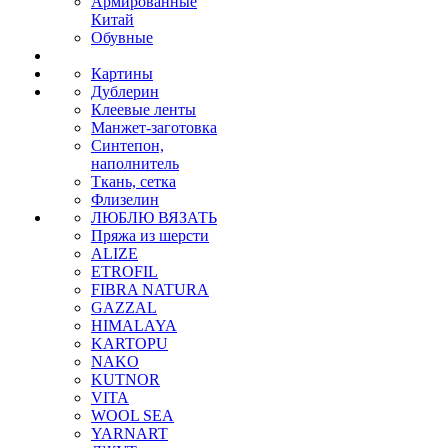
Армированные
Китай
Обувные
Картины
Дублерин
Клеевые ленты
Манжет-заготовка
Синтепон,
наполнитель
Ткань, сетка
Флизелин
ЛЮБЛЮ ВЯЗАТЬ
Пряжа из шерсти
ALIZE
ETROFIL
FIBRA NATURA
GAZZAL
HIMALAYA
KARTOPU
NAKO
KUTNOR
VITA
WOOL SEA
YARNART