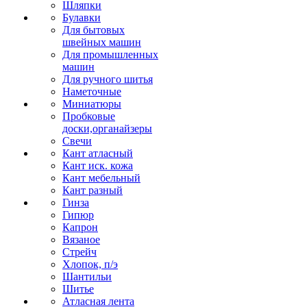
Шляпки
Булавки
Для бытовых
швейных машин
Для промышленных
машин
Для ручного шитья
Наметочные
Миниатюры
Пробковые
доски,органайзеры
Свечи
Кант атласный
Кант иск. кожа
Кант мебельный
Кант разный
Гинза
Гипюр
Капрон
Вязаное
Стрейч
Хлопок, п/э
Шантильи
Шитье
Атласная лента