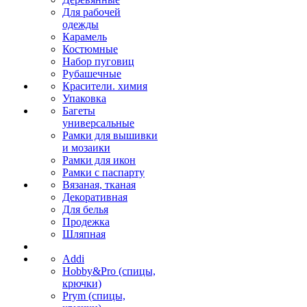
Для рабочей
одежды
Карамель
Костюмные
Набор пуговиц
Рубашечные
Красители. химия
Упаковка
Багеты
универсальные
Рамки для вышивки
и мозаики
Рамки для икон
Рамки с паспарту
Вязаная, тканая
Декоративная
Для белья
Продежка
Шляпная
Addi
Hobby&Pro (спицы,
крючки)
Prym (спицы,