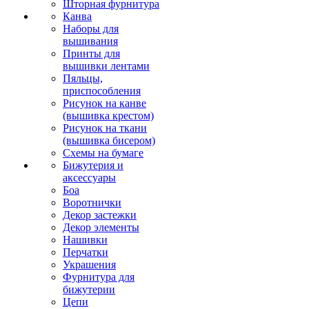
Шторная фурнитура
Канва
Наборы для
вышивания
Принты для
вышивки лентами
Пяльцы,
приспособления
Рисунок на канве
(вышивка крестом)
Рисунок на ткани
(вышивка бисером)
Схемы на бумаге
Бижутерия и
аксессуары
Боа
Воротнички
Декор застежки
Декор элементы
Нашивки
Перчатки
Украшения
Фурнитура для
бижутерии
Цепи