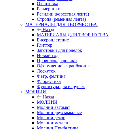
Окантовка
Размерники
Регилин (корсетная лента)
Стропа (ременная лента)
МАТЕРИАЛЫ ДЛЯ ТВОРЧЕСТВА
Назад
МАТЕРИАЛЫ ДЛЯ ТВОРЧЕСТВА
Бисероплетение
Глиттер
Заготовки для поделок
Новый год
Проволока, тросики
Оформление, скрапбукинг
Лоскуток
Фетр, фелтинг
Флористика
Фурнитура для игрушек
МОЛНИИ
Назад
МОЛНИИ
Молнии автомат
Молнии двухзамковые
Молнии декор
Молнии металл
Молнии Прибалтика