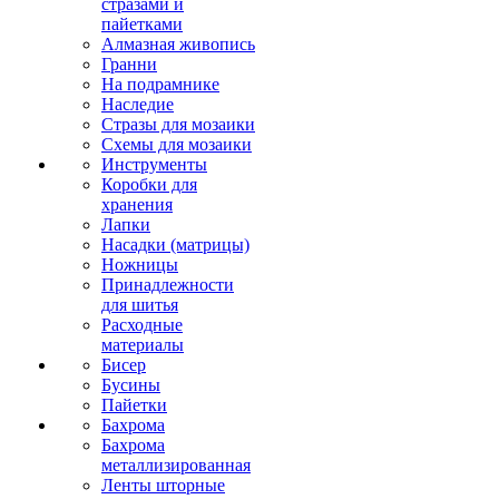
стразами и
пайетками
Алмазная живопись
Гранни
На подрамнике
Наследие
Стразы для мозаики
Схемы для мозаики
Инструменты
Коробки для
хранения
Лапки
Насадки (матрицы)
Ножницы
Принадлежности
для шитья
Расходные
материалы
Бисер
Бусины
Пайетки
Бахрома
Бахрома
металлизированная
Ленты шторные