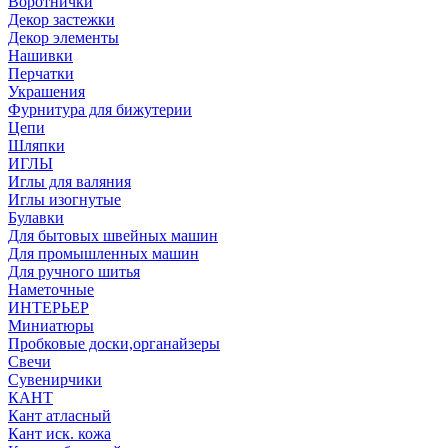
Воротнички
Декор застежки
Декор элементы
Нашивки
Перчатки
Украшения
Фурнитура для бижутерии
Цепи
Шляпки
ИГЛЫ
Иглы для валяния
Иглы изогнутые
Булавки
Для бытовых швейных машин
Для промышленных машин
Для ручного шитья
Наметочные
ИНТЕРЬЕР
Миниатюры
Пробковые доски,органайзеры
Свечи
Сувенирчики
КАНТ
Кант атласный
Кант иск. кожа