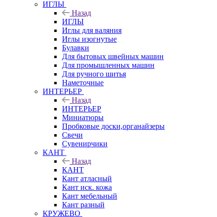
ИГЛЫ
Назад
ИГЛЫ
Иглы для валяния
Иглы изогнутые
Булавки
Для бытовых швейных машин
Для промышленных машин
Для ручного шитья
Наметочные
ИНТЕРЬЕР
Назад
ИНТЕРЬЕР
Миниатюры
Пробковые доски,органайзеры
Свечи
Сувенирчики
КАНТ
Назад
КАНТ
Кант атласный
Кант иск. кожа
Кант мебельный
Кант разный
КРУЖЕВО