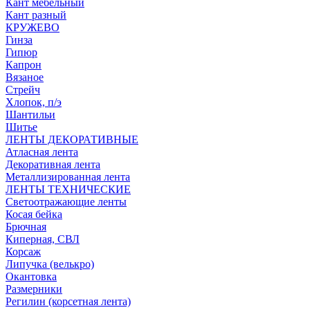
Кант мебельный
Кант разный
КРУЖЕВО
Гинза
Гипюр
Капрон
Вязаное
Стрейч
Хлопок, п/э
Шантильи
Шитье
ЛЕНТЫ ДЕКОРАТИВНЫЕ
Атласная лента
Декоративная лента
Металлизированная лента
ЛЕНТЫ ТЕХНИЧЕСКИЕ
Светоотражающие ленты
Косая бейка
Брючная
Киперная, СВЛ
Корсаж
Липучка (велькро)
Окантовка
Размерники
Регилин (корсетная лента)