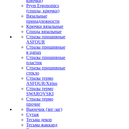
крючки)
Prym Ergonomics
(спицы, крючки)
Вязальные
принадлежности
Крючки вязальные
Спицы вязальные
Стразы пришивные
ASFOUR
Стразы пришивные
в цапах
Стразы пришивные
пластик
Стразы пришивные
стекло
Стразы термо
ASFOUR/Xirius
Стразы термо
SWAROVSKI
Стразы термо
прочие
Вьюнчик (зиг-заг)
Сутаж
Тесьма декор
Тесьма жаккард