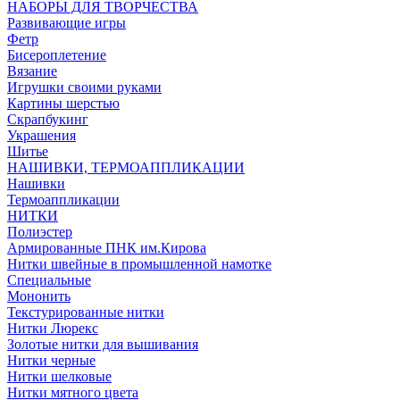
НАБОРЫ ДЛЯ ТВОРЧЕСТВА
Развивающие игры
Фетр
Бисероплетение
Вязание
Игрушки своими руками
Картины шерстью
Скрапбукинг
Украшения
Шитье
НАШИВКИ, ТЕРМОАППЛИКАЦИИ
Нашивки
Термоаппликации
НИТКИ
Полиэстер
Армированные ПНК им.Кирова
Нитки швейные в промышленной намотке
Специальные
Мононить
Текстурированные нитки
Нитки Люрекс
Золотые нитки для вышивания
Нитки черные
Нитки шелковые
Нитки мятного цвета