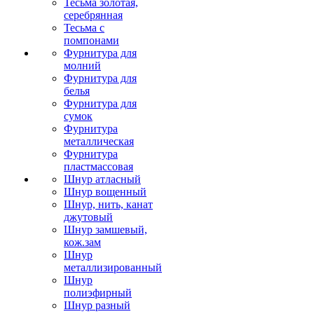
Тесьма золотая,
серебрянная
Тесьма с
помпонами
Фурнитура для
молний
Фурнитура для
белья
Фурнитура для
сумок
Фурнитура
металлическая
Фурнитура
пластмассовая
Шнур атласный
Шнур вощенный
Шнур, нить, канат
джутовый
Шнур замшевый,
кож.зам
Шнур
металлизированный
Шнур
полиэфирный
Шнур разный