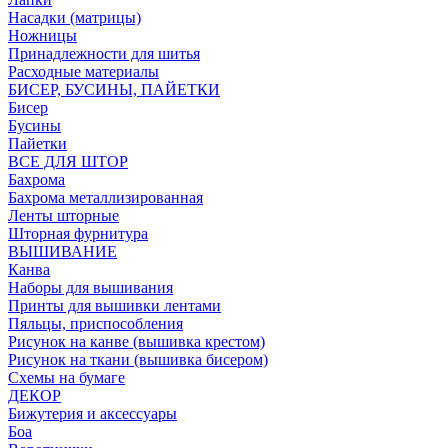
Насадки (матрицы)
Ножницы
Принадлежности для шитья
Расходные материалы
БИСЕР, БУСИНЫ, ПАЙЕТКИ
Бисер
Бусины
Пайетки
ВСЕ ДЛЯ ШТОР
Бахрома
Бахрома металлизированная
Ленты шторные
Шторная фурнитура
ВЫШИВАНИЕ
Канва
Наборы для вышивания
Принты для вышивки лентами
Пяльцы, приспособления
Рисунок на канве (вышивка крестом)
Рисунок на ткани (вышивка бисером)
Схемы на бумаге
ДЕКОР
Бижутерия и аксессуары
Боа