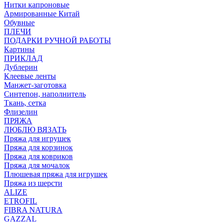
Нитки капроновые
Армированные Китай
Обувные
ПЛЕЧИ
ПОДАРКИ РУЧНОЙ РАБОТЫ
Картины
ПРИКЛАД
Дублерин
Клеевые ленты
Манжет-заготовка
Синтепон, наполнитель
Ткань, сетка
Флизелин
ПРЯЖА
ЛЮБЛЮ ВЯЗАТЬ
Пряжа для игрушек
Пряжа для корзинок
Пряжа для ковриков
Пряжа для мочалок
Плюшевая пряжа для игрушек
Пряжа из шерсти
ALIZE
ETROFIL
FIBRA NATURA
GAZZAL