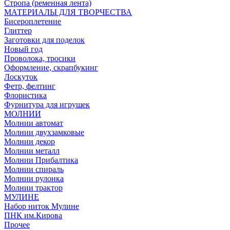
Стропа (ременная лента)
МАТЕРИАЛЫ ДЛЯ ТВОРЧЕСТВА
Бисероплетение
Глиттер
Заготовки для поделок
Новый год
Проволока, тросики
Оформление, скрапбукинг
Лоскуток
Фетр, фелтинг
Флористика
Фурнитура для игрушек
МОЛНИИ
Молнии автомат
Молнии двухзамковые
Молнии декор
Молнии металл
Молнии Прибалтика
Молнии спираль
Молнии рулонка
Молнии трактор
МУЛИНЕ
Набор ниток Мулине
ПНК им.Кирова
Прочее