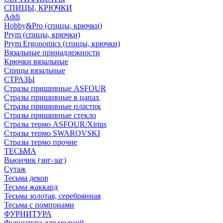
СПИЦЫ, КРЮЧКИ
Addi
Hobby&Pro (спицы, крючки)
Prym (спицы, крючки)
Prym Ergonomics (спицы, крючки)
Вязальные принадлежности
Крючки вязальные
Спицы вязальные
СТРАЗЫ
Стразы пришивные ASFOUR
Стразы пришивные в цапах
Стразы пришивные пластик
Стразы пришивные стекло
Стразы термо ASFOUR/Xirius
Стразы термо SWAROVSKI
Стразы термо прочие
ТЕСЬМА
Вьюнчик (зиг-заг)
Сутаж
Тесьма декор
Тесьма жаккард
Тесьма золотая, серебрянная
Тесьма с помпонами
ФУРНИТУРА
Фурнитура для молний