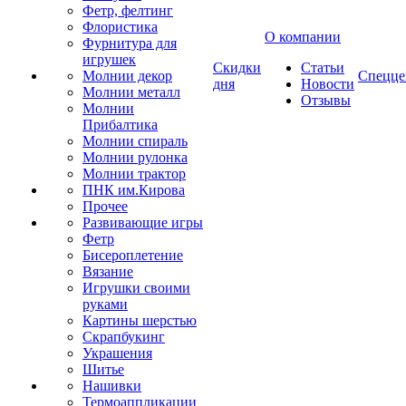
Фетр, фелтинг
Флористика
О компании
Фурнитура для
игрушек
Скидки
Статьи
Молнии декор
Спецце
дня
Новости
Молнии металл
Отзывы
Молнии
Прибалтика
Молнии спираль
Молнии рулонка
Молнии трактор
ПНК им.Кирова
Прочее
Развивающие игры
Фетр
Бисероплетение
Вязание
Игрушки своими
руками
Картины шерстью
Скрапбукинг
Украшения
Шитье
Нашивки
Термоаппликации