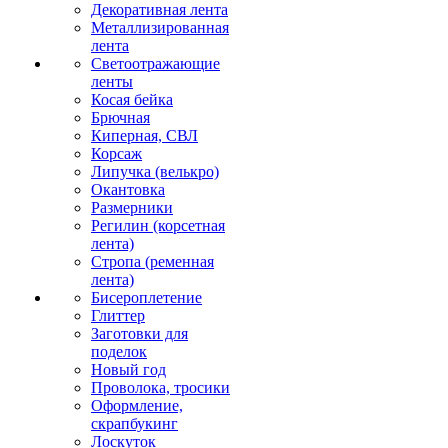
Декоративная лента
Металлизированная
лента
Светоотражающие
ленты
Косая бейка
Брючная
Киперная, СВЛ
Корсаж
Липучка (велькро)
Окантовка
Размерники
Регилин (корсетная
лента)
Стропа (ременная
лента)
Бисероплетение
Глиттер
Заготовки для
поделок
Новый год
Проволока, тросики
Оформление,
скрапбукинг
Лоскуток