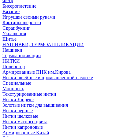
Фетр
Бисероплетение
Вязание
Игрушки своими руками
Картины шерстью
Скрапбукинг
Украшения
Шитье
НАШИВКИ, ТЕРМОАППЛИКАЦИИ
Нашивки
Термоаппликации
НИТКИ
Полиэстер
Армированные ПНК им.Кирова
Нитки швейные в промышленной намотке
Специальные
Мононить
Текстурированные нитки
Нитки Люрекс
Золотые нитки для вышивания
Нитки черные
Нитки шелковые
Нитки мятного цвета
Нитки капроновые
Армированные Китай