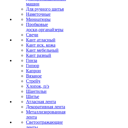
машин
Для ручного шитья
Наметочные
Миниатюры
Пробковые
доски,органайзеры
Свечи
Кант атласный
Кант иск. кожа
Кант мебельный
Кант разный
Гинза
Гипюр
Капрон
Вязаное
Стрейч
Хлопок, п/э
Шантильи
Шитье
Атласная лента
Декоративная лента
Металлизированная
лента
Светоотражающие
ленты