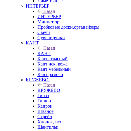
Наметочные
ИНТЕРЬЕР
Назад
ИНТЕРЬЕР
Миниатюры
Пробковые доски,органайзеры
Свечи
Сувенирчики
КАНТ
Назад
КАНТ
Кант атласный
Кант иск. кожа
Кант мебельный
Кант разный
КРУЖЕВО
Назад
КРУЖЕВО
Гинза
Гипюр
Капрон
Вязаное
Стрейч
Хлопок, п/э
Шантильи