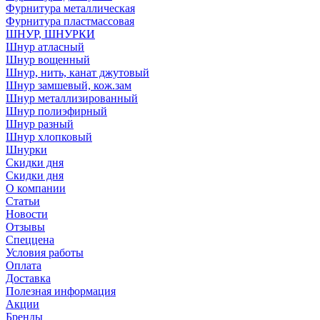
Фурнитура металлическая
Фурнитура пластмассовая
ШНУР, ШНУРКИ
Шнур атласный
Шнур вощенный
Шнур, нить, канат джутовый
Шнур замшевый, кож.зам
Шнур металлизированный
Шнур полиэфирный
Шнур разный
Шнур хлопковый
Шнурки
Скидки дня
Скидки дня
О компании
Статьи
Новости
Отзывы
Спеццена
Условия работы
Оплата
Доставка
Полезная информация
Акции
Бренды