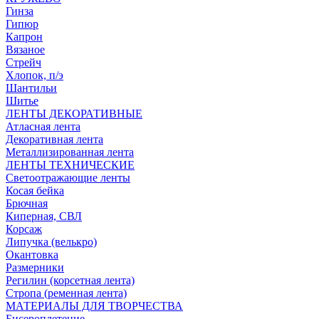
Гинза
Гипюр
Капрон
Вязаное
Стрейч
Хлопок, п/э
Шантильи
Шитье
ЛЕНТЫ ДЕКОРАТИВНЫЕ
Атласная лента
Декоративная лента
Металлизированная лента
ЛЕНТЫ ТЕХНИЧЕСКИЕ
Светоотражающие ленты
Косая бейка
Брючная
Киперная, СВЛ
Корсаж
Липучка (велькро)
Окантовка
Размерники
Регилин (корсетная лента)
Стропа (ременная лента)
МАТЕРИАЛЫ ДЛЯ ТВОРЧЕСТВА
Бисероплетение