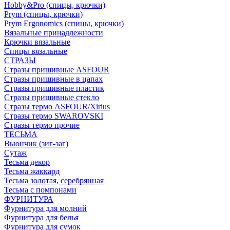
Hobby&Pro (спицы, крючки)
Prym (спицы, крючки)
Prym Ergonomics (спицы, крючки)
Вязальные принадлежности
Крючки вязальные
Спицы вязальные
СТРАЗЫ
Стразы пришивные ASFOUR
Стразы пришивные в цапах
Стразы пришивные пластик
Стразы пришивные стекло
Стразы термо ASFOUR/Xirius
Стразы термо SWAROVSKI
Стразы термо прочие
ТЕСЬМА
Вьюнчик (зиг-заг)
Сутаж
Тесьма декор
Тесьма жаккард
Тесьма золотая, серебрянная
Тесьма с помпонами
ФУРНИТУРА
Фурнитура для молний
Фурнитура для белья
Фурнитура для сумок