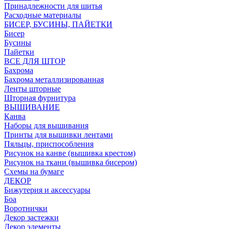
Принадлежности для шитья
Расходные материалы
БИСЕР, БУСИНЫ, ПАЙЕТКИ
Бисер
Бусины
Пайетки
ВСЕ ДЛЯ ШТОР
Бахрома
Бахрома металлизированная
Ленты шторные
Шторная фурнитура
ВЫШИВАНИЕ
Канва
Наборы для вышивания
Принты для вышивки лентами
Пяльцы, приспособления
Рисунок на канве (вышивка крестом)
Рисунок на ткани (вышивка бисером)
Схемы на бумаге
ДЕКОР
Бижутерия и аксессуары
Боа
Воротнички
Декор застежки
Декор элементы