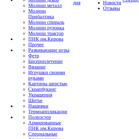
дня
Новости
Молнии металл
Отзывы
Молнии
Прибалтика
Молнии спираль
Молнии рулонка
Молнии трактор
ПНК им.Кирова
Прочее
Развивающие игры
Фетр
Бисероплетение
Вязание
Игрушки своими
руками
Картины шерстью
Скрапбукинг
Украшения
Шитье
Нашивки
Термоаппликации
Полиэстер
Армированные
ПНК им.Кирова
Специальные