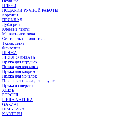
Обувные
ПЛЕЧИ
ПОДАРКИ РУЧНОЙ РАБОТЫ
Картины
ПРИКЛАД
Дублерин
Клеевые ленты
Манжет-заготовка
Синтепон, наполнитель
Ткань, сетка
Флизелин
ПРЯЖА
ЛЮБЛЮ ВЯЗАТЬ
Пряжа для игрушек
Пряжа для корзинок
Пряжа для ковриков
Пряжа для мочалок
Плюшевая пряжа для игрушек
Пряжа из шерсти
ALIZE
ETROFIL
FIBRA NATURA
GAZZAL
HIMALAYA
KARTOPU