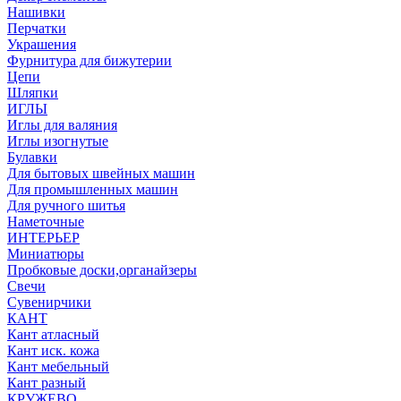
Нашивки
Перчатки
Украшения
Фурнитура для бижутерии
Цепи
Шляпки
ИГЛЫ
Иглы для валяния
Иглы изогнутые
Булавки
Для бытовых швейных машин
Для промышленных машин
Для ручного шитья
Наметочные
ИНТЕРЬЕР
Миниатюры
Пробковые доски,органайзеры
Свечи
Сувенирчики
КАНТ
Кант атласный
Кант иск. кожа
Кант мебельный
Кант разный
КРУЖЕВО