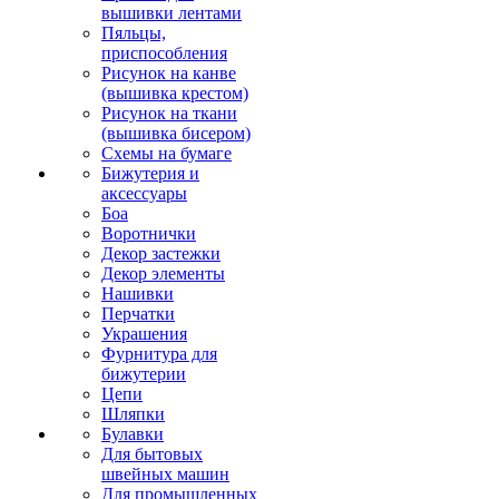
вышивки лентами
Пяльцы,
приспособления
Рисунок на канве
(вышивка крестом)
Рисунок на ткани
(вышивка бисером)
Схемы на бумаге
Бижутерия и
аксессуары
Боа
Воротнички
Декор застежки
Декор элементы
Нашивки
Перчатки
Украшения
Фурнитура для
бижутерии
Цепи
Шляпки
Булавки
Для бытовых
швейных машин
Для промышленных