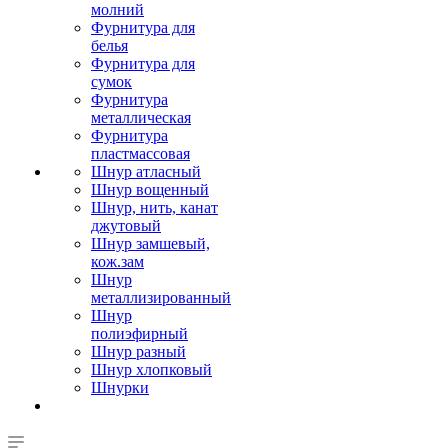
молний
Фурнитура для
белья
Фурнитура для
сумок
Фурнитура
металлическая
Фурнитура
пластмассовая
Шнур атласный
Шнур вощенный
Шнур, нить, канат
джутовый
Шнур замшевый,
кож.зам
Шнур
металлизированный
Шнур
полиэфирный
Шнур разный
Шнур хлопковый
Шнурки