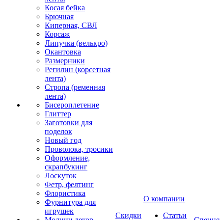
Косая бейка
Брючная
Киперная, СВЛ
Корсаж
Липучка (велькро)
Окантовка
Размерники
Регилин (корсетная
лента)
Стропа (ременная
лента)
Бисероплетение
Глиттер
Заготовки для
поделок
Новый год
Проволока, тросики
Оформление,
скрапбукинг
Лоскуток
Фетр, фелтинг
Флористика
О компании
Фурнитура для
игрушек
Скидки
Статьи
Молнии декор
Спецце