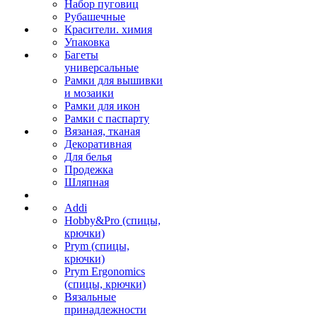
Набор пуговиц
Рубашечные
Красители. химия
Упаковка
Багеты
универсальные
Рамки для вышивки
и мозаики
Рамки для икон
Рамки с паспарту
Вязаная, тканая
Декоративная
Для белья
Продежка
Шляпная
Addi
Hobby&Pro (спицы,
крючки)
Prym (спицы,
крючки)
Prym Ergonomics
(спицы, крючки)
Вязальные
принадлежности