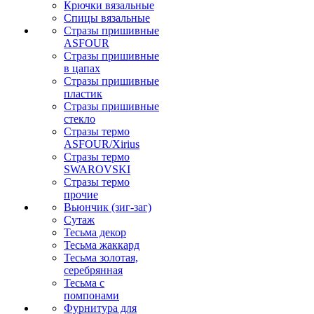
Крючки вязальные
Спицы вязальные
Стразы пришивные
ASFOUR
Стразы пришивные
в цапах
Стразы пришивные
пластик
Стразы пришивные
стекло
Стразы термо
ASFOUR/Xirius
Стразы термо
SWAROVSKI
Стразы термо
прочие
Вьюнчик (зиг-заг)
Сутаж
Тесьма декор
Тесьма жаккард
Тесьма золотая,
серебрянная
Тесьма с
помпонами
Фурнитура для