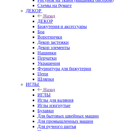
Рисунок на ткани (вышивка бисером)
Схемы на бумаге
ДЕКОР
Назад
ДЕКОР
Бижутерия и аксессуары
Боа
Воротнички
Декор застежки
Декор элементы
Нашивки
Перчатки
Украшения
Фурнитура для бижутерии
Цепи
Шляпки
ИГЛЫ
Назад
ИГЛЫ
Иглы для валяния
Иглы изогнутые
Булавки
Для бытовых швейных машин
Для промышленных машин
Для ручного шитья