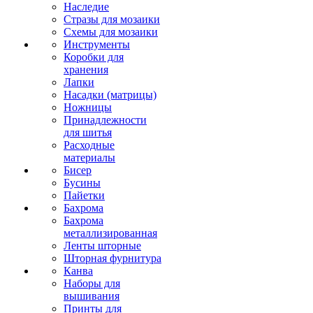
Наследие
Стразы для мозаики
Схемы для мозаики
Инструменты
Коробки для
хранения
Лапки
Насадки (матрицы)
Ножницы
Принадлежности
для шитья
Расходные
материалы
Бисер
Бусины
Пайетки
Бахрома
Бахрома
металлизированная
Ленты шторные
Шторная фурнитура
Канва
Наборы для
вышивания
Принты для