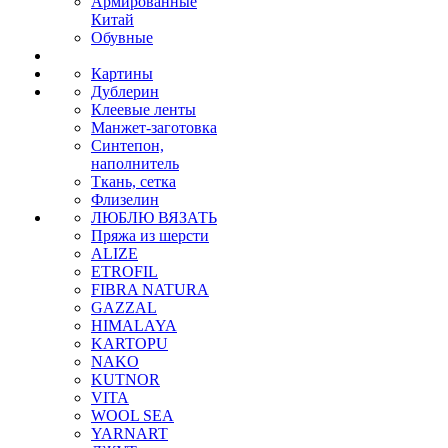
Армированные
Китай
Обувные
Картины
Дублерин
Клеевые ленты
Манжет-заготовка
Синтепон,
наполнитель
Ткань, сетка
Флизелин
ЛЮБЛЮ ВЯЗАТЬ
Пряжа из шерсти
ALIZE
ETROFIL
FIBRA NATURA
GAZZAL
HIMALAYA
KARTOPU
NAKO
KUTNOR
VITA
WOOL SEA
YARNART