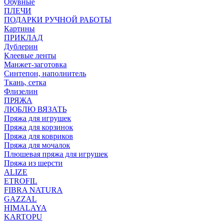
Обувные
ПЛЕЧИ
ПОДАРКИ РУЧНОЙ РАБОТЫ
Картины
ПРИКЛАД
Дублерин
Клеевые ленты
Манжет-заготовка
Синтепон, наполнитель
Ткань, сетка
Флизелин
ПРЯЖА
ЛЮБЛЮ ВЯЗАТЬ
Пряжа для игрушек
Пряжа для корзинок
Пряжа для ковриков
Пряжа для мочалок
Плюшевая пряжа для игрушек
Пряжа из шерсти
ALIZE
ETROFIL
FIBRA NATURA
GAZZAL
HIMALAYA
KARTOPU