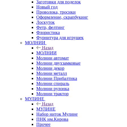
Заготовки для поделок
Новый год
Проволока, тросики
Оформление, скрапбукинг
Лоскуток
Фетр, фелтинг
Флористика
Фурнитура для игрушек
МОЛНИИ
Назад
МОЛНИИ
Молнии автомат
Молнии двухзамковые
Молнии декор
Молнии металл
Молнии Прибалтика
Молнии спираль
Молнии рулонка
Молнии трактор
МУЛИНЕ
Назад
МУЛИНЕ
Набор ниток Мулине
ПНК им.Кирова
Прочее