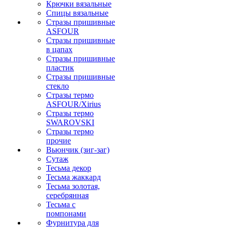
Крючки вязальные
Спицы вязальные
Стразы пришивные
ASFOUR
Стразы пришивные
в цапах
Стразы пришивные
пластик
Стразы пришивные
стекло
Стразы термо
ASFOUR/Xirius
Стразы термо
SWAROVSKI
Стразы термо
прочие
Вьюнчик (зиг-заг)
Сутаж
Тесьма декор
Тесьма жаккард
Тесьма золотая,
серебрянная
Тесьма с
помпонами
Фурнитура для