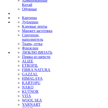
Армированные
Китай
Обувные
Картины
Дублерин
Клеевые ленты
Манжет-заготовка
Синтепон,
наполнитель
Ткань, сетка
Флизелин
ЛЮБЛЮ ВЯЗАТЬ
Пряжа из шерсти
ALIZE
ETROFIL
FIBRA NATURA
GAZZAL
HIMALAYA
KARTOPU
NAKO
KUTNOR
VITA
WOOL SEA
YARNART