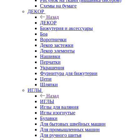
Рисунок на ткани (вышивка бисером)
Схемы на бумаге
ДЕКОР
Назад
ДЕКОР
Бижутерия и аксессуары
Боа
Воротнички
Декор застежки
Декор элементы
Нашивки
Перчатки
Украшения
Фурнитура для бижутерии
Цепи
Шляпки
ИГЛЫ
Назад
ИГЛЫ
Иглы для валяния
Иглы изогнутые
Булавки
Для бытовых швейных машин
Для промышленных машин
Для ручного шитья