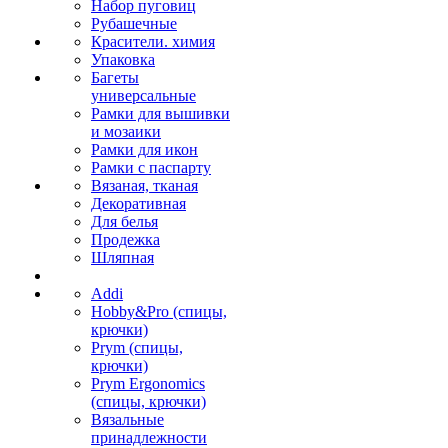
Набор пуговиц
Рубашечные
Красители. химия
Упаковка
Багеты
универсальные
Рамки для вышивки
и мозаики
Рамки для икон
Рамки с паспарту
Вязаная, тканая
Декоративная
Для белья
Продежка
Шляпная
Addi
Hobby&Pro (спицы,
крючки)
Prym (спицы,
крючки)
Prym Ergonomics
(спицы, крючки)
Вязальные
принадлежности