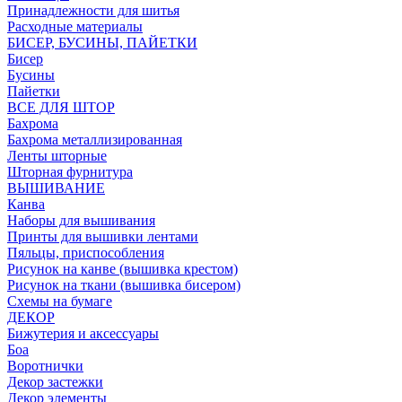
Принадлежности для шитья
Расходные материалы
БИСЕР, БУСИНЫ, ПАЙЕТКИ
Бисер
Бусины
Пайетки
ВСЕ ДЛЯ ШТОР
Бахрома
Бахрома металлизированная
Ленты шторные
Шторная фурнитура
ВЫШИВАНИЕ
Канва
Наборы для вышивания
Принты для вышивки лентами
Пяльцы, приспособления
Рисунок на канве (вышивка крестом)
Рисунок на ткани (вышивка бисером)
Схемы на бумаге
ДЕКОР
Бижутерия и аксессуары
Боа
Воротнички
Декор застежки
Декор элементы