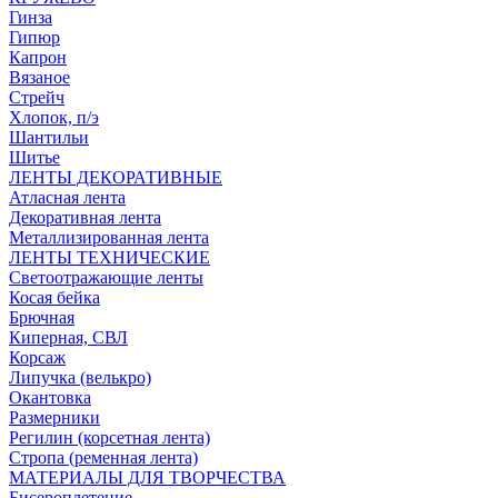
Гинза
Гипюр
Капрон
Вязаное
Стрейч
Хлопок, п/э
Шантильи
Шитье
ЛЕНТЫ ДЕКОРАТИВНЫЕ
Атласная лента
Декоративная лента
Металлизированная лента
ЛЕНТЫ ТЕХНИЧЕСКИЕ
Светоотражающие ленты
Косая бейка
Брючная
Киперная, СВЛ
Корсаж
Липучка (велькро)
Окантовка
Размерники
Регилин (корсетная лента)
Стропа (ременная лента)
МАТЕРИАЛЫ ДЛЯ ТВОРЧЕСТВА
Бисероплетение