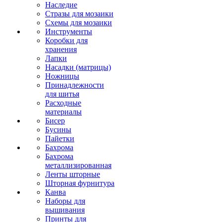
Наследие
Стразы для мозаики
Схемы для мозаики
Инструменты
Коробки для
хранения
Лапки
Насадки (матрицы)
Ножницы
Принадлежности
для шитья
Расходные
материалы
Бисер
Бусины
Пайетки
Бахрома
Бахрома
металлизированная
Ленты шторные
Шторная фурнитура
Канва
Наборы для
вышивания
Принты для