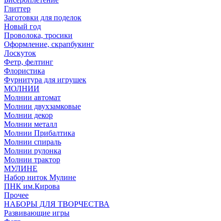
Глиттер
Заготовки для поделок
Новый год
Проволока, тросики
Оформление, скрапбукинг
Лоскуток
Фетр, фелтинг
Флористика
Фурнитура для игрушек
МОЛНИИ
Молнии автомат
Молнии двухзамковые
Молнии декор
Молнии металл
Молнии Прибалтика
Молнии спираль
Молнии рулонка
Молнии трактор
МУЛИНЕ
Набор ниток Мулине
ПНК им.Кирова
Прочее
НАБОРЫ ДЛЯ ТВОРЧЕСТВА
Развивающие игры