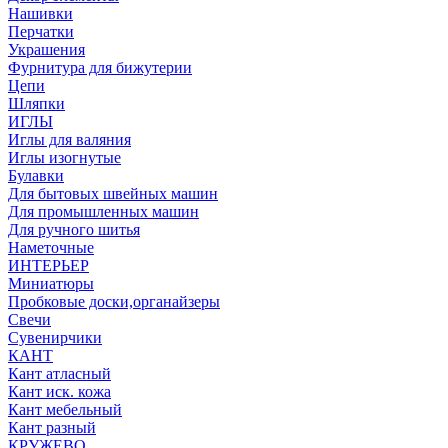
Нашивки
Перчатки
Украшения
Фурнитура для бижутерии
Цепи
Шляпки
ИГЛЫ
Иглы для валяния
Иглы изогнутые
Булавки
Для бытовых швейных машин
Для промышленных машин
Для ручного шитья
Наметочные
ИНТЕРЬЕР
Миниатюры
Пробковые доски,органайзеры
Свечи
Сувенирчики
КАНТ
Кант атласный
Кант иск. кожа
Кант мебельный
Кант разный
КРУЖЕВО