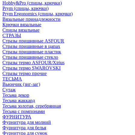
Hobby&Pro (спицы, крючки)
Prym (спицы, крючки)
Prym Ergonomics (спицы, крючки)
Вязальные принадлежности
Крючки вязальные
Спицы вязальные
СТРАЗЫ
Стразы пришивные ASFOUR
Стразы пришивные в цапах
Стразы пришивные пластик
Стразы пришивные стекло
Стразы термо ASFOUR/Xirius
Стразы термо SWAROVSKI
Стразы термо прочие
ТЕСЬМА
Вьюнчик (зиг-заг)
Сутаж
Тесьма декор
Тесьма жаккард
Тесьма золотая, серебрянная
Тесьма с помпонами
ФУРНИТУРА
Фурнитура для молний
Фурнитура для белья
Фурнитура для сумок