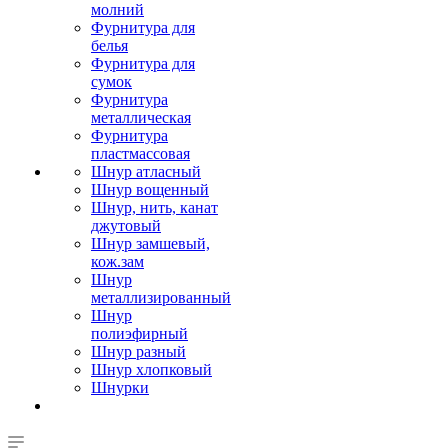
молний
Фурнитура для
белья
Фурнитура для
сумок
Фурнитура
металлическая
Фурнитура
пластмассовая
Шнур атласный
Шнур вощенный
Шнур, нить, канат
джутовый
Шнур замшевый,
кож.зам
Шнур
металлизированный
Шнур
полиэфирный
Шнур разный
Шнур хлопковый
Шнурки