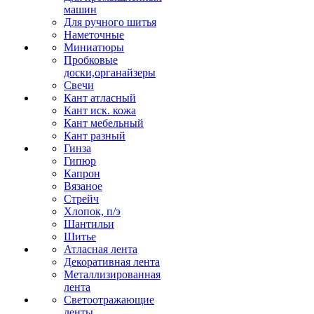
машин
Для ручного шитья
Наметочные
Миниатюры
Пробковые
доски,органайзеры
Свечи
Кант атласный
Кант иск. кожа
Кант мебельный
Кант разный
Гинза
Гипюр
Капрон
Вязаное
Стрейч
Хлопок, п/э
Шантильи
Шитье
Атласная лента
Декоративная лента
Металлизированная
лента
Светоотражающие
ленты