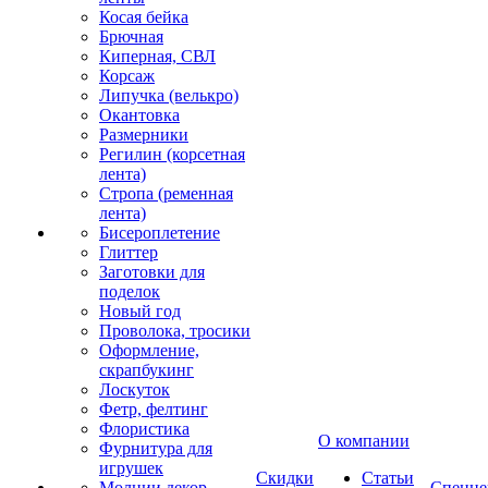
Косая бейка
Брючная
Киперная, СВЛ
Корсаж
Липучка (велькро)
Окантовка
Размерники
Регилин (корсетная
лента)
Стропа (ременная
лента)
Бисероплетение
Глиттер
Заготовки для
поделок
Новый год
Проволока, тросики
Оформление,
скрапбукинг
Лоскуток
Фетр, фелтинг
Флористика
О компании
Фурнитура для
игрушек
Скидки
Статьи
Молнии декор
Спецце