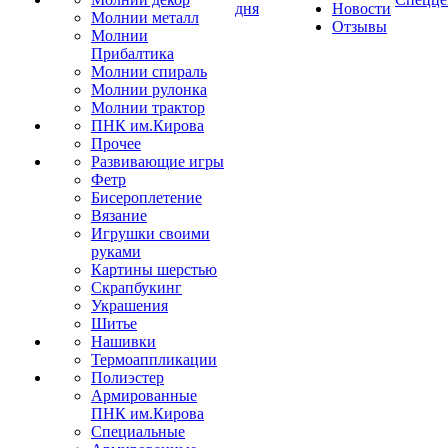
дня
Новости
Молнии металл
Отзывы
Молнии
Прибалтика
Молнии спираль
Молнии рулонка
Молнии трактор
ПНК им.Кирова
Прочее
Развивающие игры
Фетр
Бисероплетение
Вязание
Игрушки своими
руками
Картины шерстью
Скрапбукинг
Украшения
Шитье
Нашивки
Термоаппликации
Полиэстер
Армированные
ПНК им.Кирова
Специальные