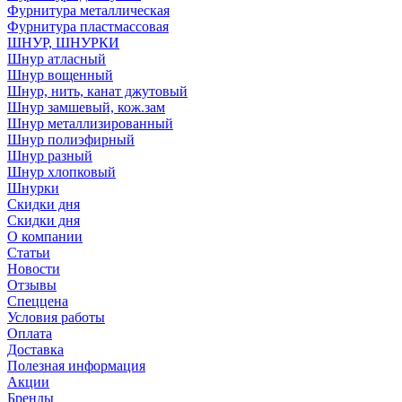
Фурнитура металлическая
Фурнитура пластмассовая
ШНУР, ШНУРКИ
Шнур атласный
Шнур вощенный
Шнур, нить, канат джутовый
Шнур замшевый, кож.зам
Шнур металлизированный
Шнур полиэфирный
Шнур разный
Шнур хлопковый
Шнурки
Скидки дня
Скидки дня
О компании
Статьи
Новости
Отзывы
Спеццена
Условия работы
Оплата
Доставка
Полезная информация
Акции
Бренды