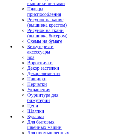
вышивки лентами
Пяльцы,
приспособления
Рисунок на канве
(вышивка крестом)
Рисунок на ткани
(вышивка бисером)
Схемы на бумаге
Бижутерия и
аксессуары
Боа
Воротнички
Декор застежки
Декор элементы
Нашивки
Перчатки
Украшения
Фурнитура для
бижутерии
Цепи
Шляпки
Булавки
Для бытовых
швейных машин
Для промышленных