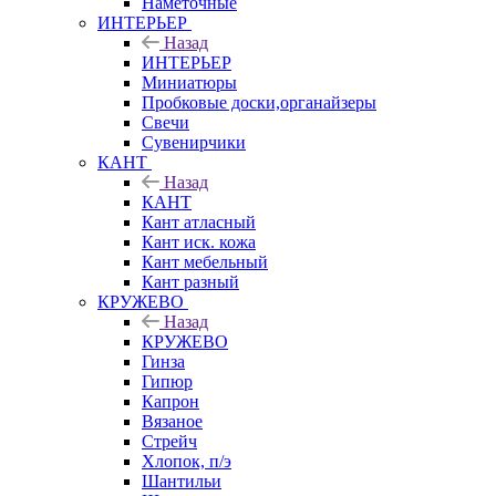
Наметочные
ИНТЕРЬЕР
Назад
ИНТЕРЬЕР
Миниатюры
Пробковые доски,органайзеры
Свечи
Сувенирчики
КАНТ
Назад
КАНТ
Кант атласный
Кант иск. кожа
Кант мебельный
Кант разный
КРУЖЕВО
Назад
КРУЖЕВО
Гинза
Гипюр
Капрон
Вязаное
Стрейч
Хлопок, п/э
Шантильи