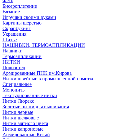
Фетр
Бисероплетение
Вязание
Игрушки своими руками
Картины шерстью
Скрапбукинг
Украшения
Шитье
НАШИВКИ, ТЕРМОАППЛИКАЦИИ
Нашивки
Термоаппликации
НИТКИ
Полиэстер
Армированные ПНК им.Кирова
Нитки швейные в промышленной намотке
Специальные
Мононить
Текстурированные нитки
Нитки Люрекс
Золотые нитки для вышивания
Нитки черные
Нитки шелковые
Нитки мятного цвета
Нитки капроновые
Армированные Китай