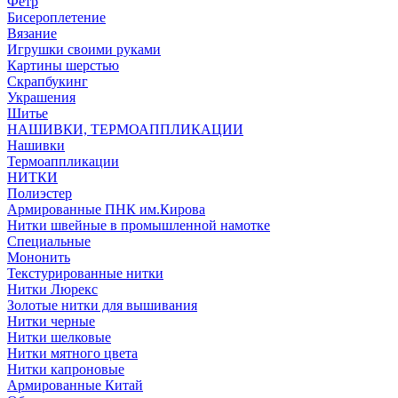
Фетр
Бисероплетение
Вязание
Игрушки своими руками
Картины шерстью
Скрапбукинг
Украшения
Шитье
НАШИВКИ, ТЕРМОАППЛИКАЦИИ
Нашивки
Термоаппликации
НИТКИ
Полиэстер
Армированные ПНК им.Кирова
Нитки швейные в промышленной намотке
Специальные
Мононить
Текстурированные нитки
Нитки Люрекс
Золотые нитки для вышивания
Нитки черные
Нитки шелковые
Нитки мятного цвета
Нитки капроновые
Армированные Китай