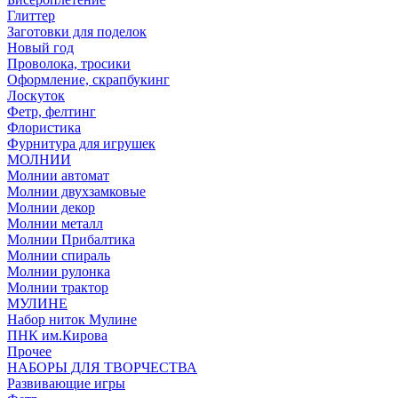
Глиттер
Заготовки для поделок
Новый год
Проволока, тросики
Оформление, скрапбукинг
Лоскуток
Фетр, фелтинг
Флористика
Фурнитура для игрушек
МОЛНИИ
Молнии автомат
Молнии двухзамковые
Молнии декор
Молнии металл
Молнии Прибалтика
Молнии спираль
Молнии рулонка
Молнии трактор
МУЛИНЕ
Набор ниток Мулине
ПНК им.Кирова
Прочее
НАБОРЫ ДЛЯ ТВОРЧЕСТВА
Развивающие игры