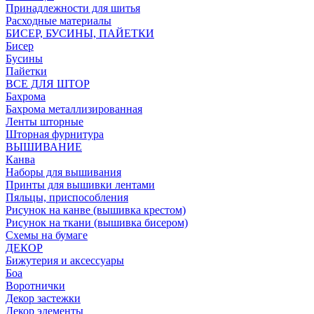
Принадлежности для шитья
Расходные материалы
БИСЕР, БУСИНЫ, ПАЙЕТКИ
Бисер
Бусины
Пайетки
ВСЕ ДЛЯ ШТОР
Бахрома
Бахрома металлизированная
Ленты шторные
Шторная фурнитура
ВЫШИВАНИЕ
Канва
Наборы для вышивания
Принты для вышивки лентами
Пяльцы, приспособления
Рисунок на канве (вышивка крестом)
Рисунок на ткани (вышивка бисером)
Схемы на бумаге
ДЕКОР
Бижутерия и аксессуары
Боа
Воротнички
Декор застежки
Декор элементы