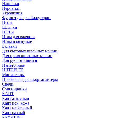
Нашивки
Перчатки
Украшения
Фурнитура для бижутерии
Цепи
Шляпки
ИГЛЫ
Иглы для валяния
Иглы изогнутые
Булавки
Для бытовых швейных машин
Для промышленных машин
Для ручного шитья
Наметочные
ИНТЕРЬЕР
Миниатюры
Пробковые доски,органайзеры
Свечи
Сувенирчики
КАНТ
Кант атласный
Кант иск. кожа
Кант мебельный
Кант разный
КРУЖЕВО