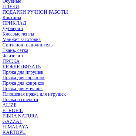
Обувные
ПЛЕЧИ
ПОДАРКИ РУЧНОЙ РАБОТЫ
Картины
ПРИКЛАД
Дублерин
Клеевые ленты
Манжет-заготовка
Синтепон, наполнитель
Ткань, сетка
Флизелин
ПРЯЖА
ЛЮБЛЮ ВЯЗАТЬ
Пряжа для игрушек
Пряжа для корзинок
Пряжа для ковриков
Пряжа для мочалок
Плюшевая пряжа для игрушек
Пряжа из шерсти
ALIZE
ETROFIL
FIBRA NATURA
GAZZAL
HIMALAYA
KARTOPU