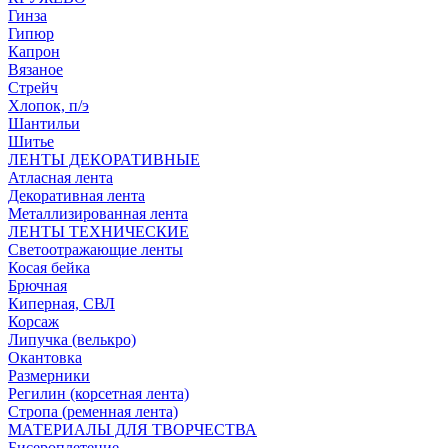
Гинза
Гипюр
Капрон
Вязаное
Стрейч
Хлопок, п/э
Шантильи
Шитье
ЛЕНТЫ ДЕКОРАТИВНЫЕ
Атласная лента
Декоративная лента
Металлизированная лента
ЛЕНТЫ ТЕХНИЧЕСКИЕ
Светоотражающие ленты
Косая бейка
Брючная
Киперная, СВЛ
Корсаж
Липучка (велькро)
Окантовка
Размерники
Регилин (корсетная лента)
Стропа (ременная лента)
МАТЕРИАЛЫ ДЛЯ ТВОРЧЕСТВА
Бисероплетение