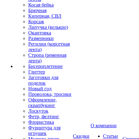
Косая бейка
Брючная
Киперная, СВЛ
Корсаж
Липучка (велькро)
Окантовка
Размерники
Регилин (корсетная
лента)
Стропа (ременная
лента)
Бисероплетение
Глиттер
Заготовки для
поделок
Новый год
Проволока, тросики
Оформление,
скрапбукинг
Лоскуток
Фетр, фелтинг
Флористика
О компании
Фурнитура для
игрушек
Скидки
Статьи
Молнии декор
Спецце