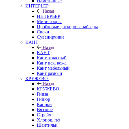
Наметочные
ИНТЕРЬЕР
Назад
ИНТЕРЬЕР
Миниатюры
Пробковые доски,органайзеры
Свечи
Сувенирчики
КАНТ
Назад
КАНТ
Кант атласный
Кант иск. кожа
Кант мебельный
Кант разный
КРУЖЕВО
Назад
КРУЖЕВО
Гинза
Гипюр
Капрон
Вязаное
Стрейч
Хлопок, п/э
Шантильи