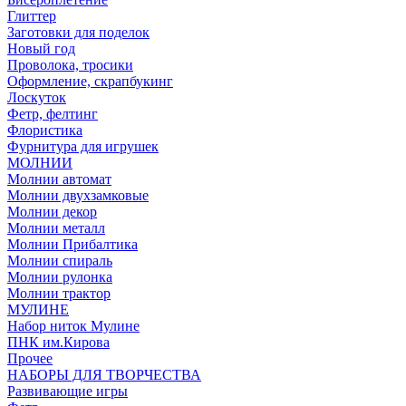
Глиттер
Заготовки для поделок
Новый год
Проволока, тросики
Оформление, скрапбукинг
Лоскуток
Фетр, фелтинг
Флористика
Фурнитура для игрушек
МОЛНИИ
Молнии автомат
Молнии двухзамковые
Молнии декор
Молнии металл
Молнии Прибалтика
Молнии спираль
Молнии рулонка
Молнии трактор
МУЛИНЕ
Набор ниток Мулине
ПНК им.Кирова
Прочее
НАБОРЫ ДЛЯ ТВОРЧЕСТВА
Развивающие игры