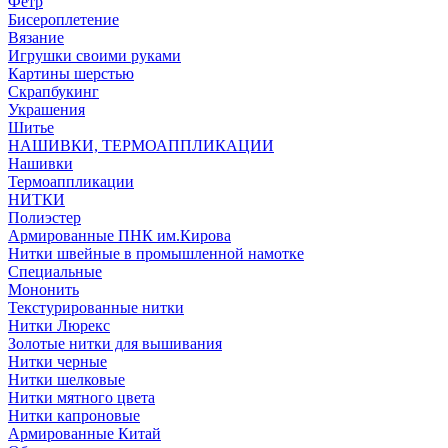
Фетр
Бисероплетение
Вязание
Игрушки своими руками
Картины шерстью
Скрапбукинг
Украшения
Шитье
НАШИВКИ, ТЕРМОАППЛИКАЦИИ
Нашивки
Термоаппликации
НИТКИ
Полиэстер
Армированные ПНК им.Кирова
Нитки швейные в промышленной намотке
Специальные
Мононить
Текстурированные нитки
Нитки Люрекс
Золотые нитки для вышивания
Нитки черные
Нитки шелковые
Нитки мятного цвета
Нитки капроновые
Армированные Китай