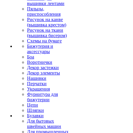
вышивки лентами
Пяльцы,
приспособления
Рисунок на канве
(вышивка крестом)
Рисунок на ткани
(вышивка бисером)
Схемы на бумаге
Бижутерия и
аксессуары
Боа
Воротнички
Декор застежки
Декор элементы
Нашивки
Перчатки
Украшения
Фурнитура для
бижутерии
Цепи
Шляпки
Булавки
Для бытовых
швейных машин
Для промышленных