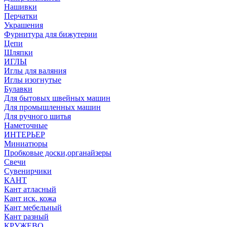
Нашивки
Перчатки
Украшения
Фурнитура для бижутерии
Цепи
Шляпки
ИГЛЫ
Иглы для валяния
Иглы изогнутые
Булавки
Для бытовых швейных машин
Для промышленных машин
Для ручного шитья
Наметочные
ИНТЕРЬЕР
Миниатюры
Пробковые доски,органайзеры
Свечи
Сувенирчики
КАНТ
Кант атласный
Кант иск. кожа
Кант мебельный
Кант разный
КРУЖЕВО