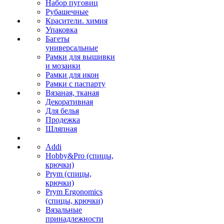
Набор пуговиц
Рубашечные
Красители. химия
Упаковка
Багеты
универсальные
Рамки для вышивки
и мозаики
Рамки для икон
Рамки с паспарту
Вязаная, тканая
Декоративная
Для белья
Продежка
Шляпная
Addi
Hobby&Pro (спицы,
крючки)
Prym (спицы,
крючки)
Prym Ergonomics
(спицы, крючки)
Вязальные
принадлежности