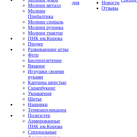
дня
Новости
Молнии металл
Отзывы
Молнии
Прибалтика
Молнии спираль
Молнии рулонка
Молнии трактор
ПНК им.Кирова
Прочее
Развивающие игры
Фетр
Бисероплетение
Вязание
Игрушки своими
руками
Картины шерстью
Скрапбукинг
Украшения
Шитье
Нашивки
Термоаппликации
Полиэстер
Армированные
ПНК им.Кирова
Специальные