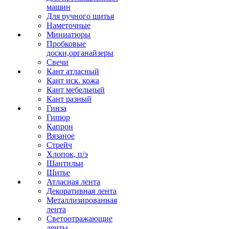
машин
Для ручного шитья
Наметочные
Миниатюры
Пробковые
доски,органайзеры
Свечи
Кант атласный
Кант иск. кожа
Кант мебельный
Кант разный
Гинза
Гипюр
Капрон
Вязаное
Стрейч
Хлопок, п/э
Шантильи
Шитье
Атласная лента
Декоративная лента
Металлизированная
лента
Светоотражающие
ленты