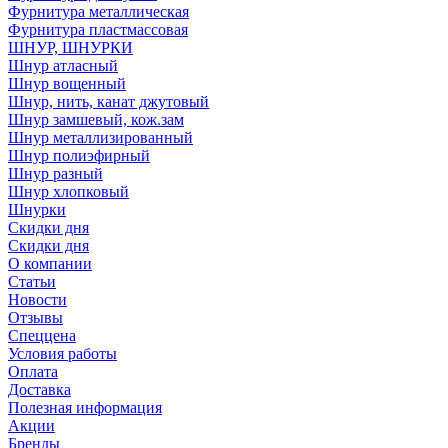
Фурнитура металлическая
Фурнитура пластмассовая
ШНУР, ШНУРКИ
Шнур атласный
Шнур вощенный
Шнур, нить, канат джутовый
Шнур замшевый, кож.зам
Шнур металлизированный
Шнур полиэфирный
Шнур разный
Шнур хлопковый
Шнурки
Скидки дня
Скидки дня
О компании
Статьи
Новости
Отзывы
Спеццена
Условия работы
Оплата
Доставка
Полезная информация
Акции
Бренды