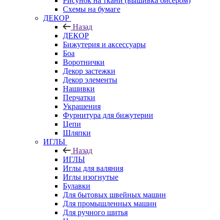
Рисунок на ткани (вышивка бисером)
Схемы на бумаге
ДЕКОР
Назад
ДЕКОР
Бижутерия и аксессуары
Боа
Воротнички
Декор застежки
Декор элементы
Нашивки
Перчатки
Украшения
Фурнитура для бижутерии
Цепи
Шляпки
ИГЛЫ
Назад
ИГЛЫ
Иглы для валяния
Иглы изогнутые
Булавки
Для бытовых швейных машин
Для промышленных машин
Для ручного шитья