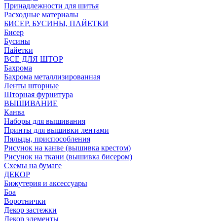
Принадлежности для шитья
Расходные материалы
БИСЕР, БУСИНЫ, ПАЙЕТКИ
Бисер
Бусины
Пайетки
ВСЕ ДЛЯ ШТОР
Бахрома
Бахрома металлизированная
Ленты шторные
Шторная фурнитура
ВЫШИВАНИЕ
Канва
Наборы для вышивания
Принты для вышивки лентами
Пяльцы, приспособления
Рисунок на канве (вышивка крестом)
Рисунок на ткани (вышивка бисером)
Схемы на бумаге
ДЕКОР
Бижутерия и аксессуары
Боа
Воротнички
Декор застежки
Декор элементы