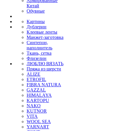
Армированные
Китай
Обувные
Картины
Дублерин
Клеевые ленты
Манжет-заготовка
Синтепон,
наполнитель
Ткань, сетка
Флизелин
ЛЮБЛЮ ВЯЗАТЬ
Пряжа из шерсти
ALIZE
ETROFIL
FIBRA NATURA
GAZZAL
HIMALAYA
KARTOPU
NAKO
KUTNOR
VITA
WOOL SEA
YARNART