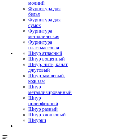
молний
Фурнитура для
белья
Фурнитура для
сумок
Фурнитура
металлическая
Фурнитура
пластмассовая
Шнур атласный
Шнур вощенный
Шнур, нить, канат
джутовый
Шнур замшевый,
кож.зам
Шнур
металлизированный
Шнур
полиэфирный
Шнур разный
Шнур хлопковый
Шнурки