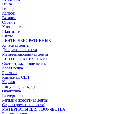
Гинза
Гипюр
Капрон
Вязаное
Стрейч
Хлопок, п/э
Шантильи
Шитье
ЛЕНТЫ ДЕКОРАТИВНЫЕ
Атласная лента
Декоративная лента
Металлизированная лента
ЛЕНТЫ ТЕХНИЧЕСКИЕ
Светоотражающие ленты
Косая бейка
Брючная
Киперная, СВЛ
Корсаж
Липучка (велькро)
Окантовка
Размерники
Регилин (корсетная лента)
Стропа (ременная лента)
МАТЕРИАЛЫ ДЛЯ ТВОРЧЕСТВА
Бисероплетение