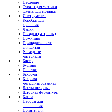
Наследие
Стразы для мозаики
Схемы для мозаики
Инструменты
Коробки для
хранения
Лапки
Насадки (матрицы)
Ножницы
Принадлежности
для шитья
Расходные
материалы
Бисер
Бусины
Пайетки
Бахрома
Бахрома
металлизированная
Ленты шторные
Шторная фурнитура
Канва
Наборы для
вышивания
Принты для