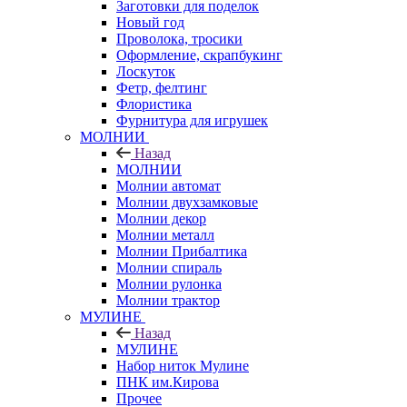
Заготовки для поделок
Новый год
Проволока, тросики
Оформление, скрапбукинг
Лоскуток
Фетр, фелтинг
Флористика
Фурнитура для игрушек
МОЛНИИ
Назад
МОЛНИИ
Молнии автомат
Молнии двухзамковые
Молнии декор
Молнии металл
Молнии Прибалтика
Молнии спираль
Молнии рулонка
Молнии трактор
МУЛИНЕ
Назад
МУЛИНЕ
Набор ниток Мулине
ПНК им.Кирова
Прочее