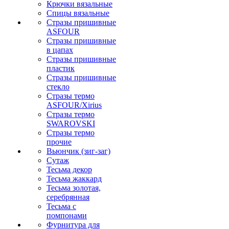
Крючки вязальные
Спицы вязальные
Стразы пришивные
ASFOUR
Стразы пришивные
в цапах
Стразы пришивные
пластик
Стразы пришивные
стекло
Стразы термо
ASFOUR/Xirius
Стразы термо
SWAROVSKI
Стразы термо
прочие
Вьюнчик (зиг-заг)
Сутаж
Тесьма декор
Тесьма жаккард
Тесьма золотая,
серебрянная
Тесьма с
помпонами
Фурнитура для