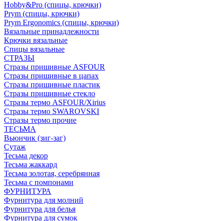
Hobby&Pro (спицы, крючки)
Prym (спицы, крючки)
Prym Ergonomics (спицы, крючки)
Вязальные принадлежности
Крючки вязальные
Спицы вязальные
СТРАЗЫ
Стразы пришивные ASFOUR
Стразы пришивные в цапах
Стразы пришивные пластик
Стразы пришивные стекло
Стразы термо ASFOUR/Xirius
Стразы термо SWAROVSKI
Стразы термо прочие
ТЕСЬМА
Вьюнчик (зиг-заг)
Сутаж
Тесьма декор
Тесьма жаккард
Тесьма золотая, серебрянная
Тесьма с помпонами
ФУРНИТУРА
Фурнитура для молний
Фурнитура для белья
Фурнитура для сумок