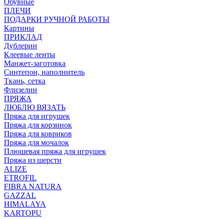
Обувные
ПЛЕЧИ
ПОДАРКИ РУЧНОЙ РАБОТЫ
Картины
ПРИКЛАД
Дублерин
Клеевые ленты
Манжет-заготовка
Синтепон, наполнитель
Ткань, сетка
Флизелин
ПРЯЖА
ЛЮБЛЮ ВЯЗАТЬ
Пряжа для игрушек
Пряжа для корзинок
Пряжа для ковриков
Пряжа для мочалок
Плюшевая пряжа для игрушек
Пряжа из шерсти
ALIZE
ETROFIL
FIBRA NATURA
GAZZAL
HIMALAYA
KARTOPU