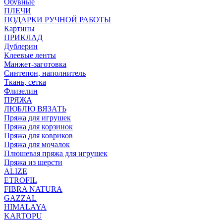
Обувные
ПЛЕЧИ
ПОДАРКИ РУЧНОЙ РАБОТЫ
Картины
ПРИКЛАД
Дублерин
Клеевые ленты
Манжет-заготовка
Синтепон, наполнитель
Ткань, сетка
Флизелин
ПРЯЖА
ЛЮБЛЮ ВЯЗАТЬ
Пряжа для игрушек
Пряжа для корзинок
Пряжа для ковриков
Пряжа для мочалок
Плюшевая пряжа для игрушек
Пряжа из шерсти
ALIZE
ETROFIL
FIBRA NATURA
GAZZAL
HIMALAYA
KARTOPU