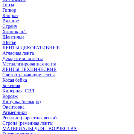
Гинза
Гипюр
Капрон
Вязаное
Стрейч
Хлопок, п/э
Шантильи
Шитье
ЛЕНТЫ ДЕКОРАТИВНЫЕ
Атласная лента
Декоративная лента
Металлизированная лента
ЛЕНТЫ ТЕХНИЧЕСКИЕ
Светоотражающие ленты
Косая бейка
Брючная
Киперная, СВЛ
Корсаж
Липучка (велькро)
Окантовка
Размерники
Регилин (корсетная лента)
Стропа (ременная лента)
МАТЕРИАЛЫ ДЛЯ ТВОРЧЕСТВА
Бисероплетение