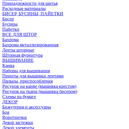
Принадлежности для шитья
Расходные материалы
БИСЕР, БУСИНЫ, ПАЙЕТКИ
Бисер
Бусины
Пайетки
ВСЕ ДЛЯ ШТОР
Бахрома
Бахрома металлизированная
Ленты шторные
Шторная фурнитура
ВЫШИВАНИЕ
Канва
Наборы для вышивания
Принты для вышивки лентами
Пяльцы, приспособления
Рисунок на канве (вышивка крестом)
Рисунок на ткани (вышивка бисером)
Схемы на бумаге
ДЕКОР
Бижутерия и аксессуары
Боа
Воротнички
Декор застежки
Декор элементы