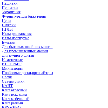
Нашивки
Перчатки
Украшения
Фурнитура для бижутерии
Цепи
Шляпки
ИГЛЫ
Иглы для валяния
Иглы изогнутые
Булавки
Для бытовых швейных машин
Для промышленных машин
Для ручного шитья
Наметочные
ИНТЕРЬЕР
Миниатюры
Пробковые доски,органайзеры
Свечи
Сувенирчики
КАНТ
Кант атласный
Кант иск. кожа
Кант мебельный
Кант разный
КРУЖЕВО