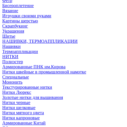
Фетр
Бисероплетение
Вязание
Игрушки своими руками
Картины шерстью
Скрапбукинг
Украшения
Шитье
НАШИВКИ, ТЕРМОАППЛИКАЦИИ
Нашивки
Термоаппликации
НИТКИ
Полиэстер
Армированные ПНК им.Кирова
Нитки швейные в промышленной намотке
Специальные
Мононить
Текстурированные нитки
Нитки Люрекс
Золотые нитки для вышивания
Нитки черные
Нитки шелковые
Нитки мятного цвета
Нитки капроновые
Армированные Китай