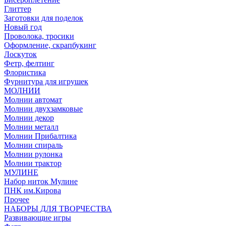
Глиттер
Заготовки для поделок
Новый год
Проволока, тросики
Оформление, скрапбукинг
Лоскуток
Фетр, фелтинг
Флористика
Фурнитура для игрушек
МОЛНИИ
Молнии автомат
Молнии двухзамковые
Молнии декор
Молнии металл
Молнии Прибалтика
Молнии спираль
Молнии рулонка
Молнии трактор
МУЛИНЕ
Набор ниток Мулине
ПНК им.Кирова
Прочее
НАБОРЫ ДЛЯ ТВОРЧЕСТВА
Развивающие игры