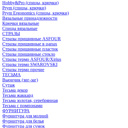
Hobby&Pro (спицы, крючки)
Prym (спицы, крючки)
Prym Ergonomics (спицы, крючки)
Вязальные принадлежности
Крючки вязальные
Спицы вязальные
СТРАЗЫ
Стразы пришивные ASFOUR
Стразы пришивные в цапах
Стразы пришивные пластик
Стразы пришивные стекло
Стразы термо ASFOUR/Xirius
Стразы термо SWAROVSKI
Стразы термо прочие
ТЕСЬМА
Вьюнчик (зиг-заг)
Сутаж
Тесьма декор
Тесьма жаккард
Тесьма золотая, серебрянная
Тесьма с помпонами
ФУРНИТУРА
Фурнитура для молний
Фурнитура для белья
Фурнитура для сумок