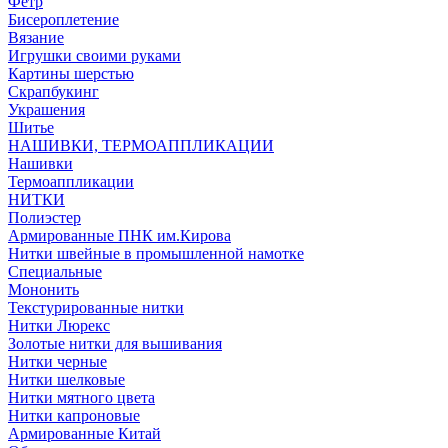
Фетр
Бисероплетение
Вязание
Игрушки своими руками
Картины шерстью
Скрапбукинг
Украшения
Шитье
НАШИВКИ, ТЕРМОАППЛИКАЦИИ
Нашивки
Термоаппликации
НИТКИ
Полиэстер
Армированные ПНК им.Кирова
Нитки швейные в промышленной намотке
Специальные
Мононить
Текстурированные нитки
Нитки Люрекс
Золотые нитки для вышивания
Нитки черные
Нитки шелковые
Нитки мятного цвета
Нитки капроновые
Армированные Китай