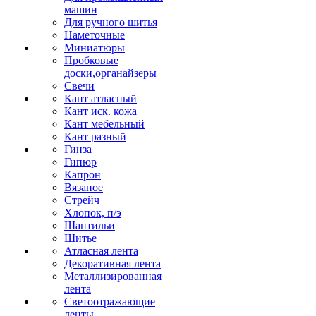
машин
Для ручного шитья
Наметочные
Миниатюры
Пробковые
доски,органайзеры
Свечи
Кант атласный
Кант иск. кожа
Кант мебельный
Кант разный
Гинза
Гипюр
Капрон
Вязаное
Стрейч
Хлопок, п/э
Шантильи
Шитье
Атласная лента
Декоративная лента
Металлизированная
лента
Светоотражающие
ленты