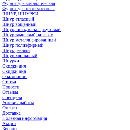
Фурнитура металлическая
Фурнитура пластмассовая
ШНУР, ШНУРКИ
Шнур атласный
Шнур вощенный
Шнур, нить, канат джутовый
Шнур замшевый, кож.зам
Шнур металлизированный
Шнур полиэфирный
Шнур разный
Шнур хлопковый
Шнурки
Скидки дня
Скидки дня
О компании
Статьи
Новости
Отзывы
Спеццена
Условия работы
Оплата
Доставка
Полезная информация
Акции
Бренды