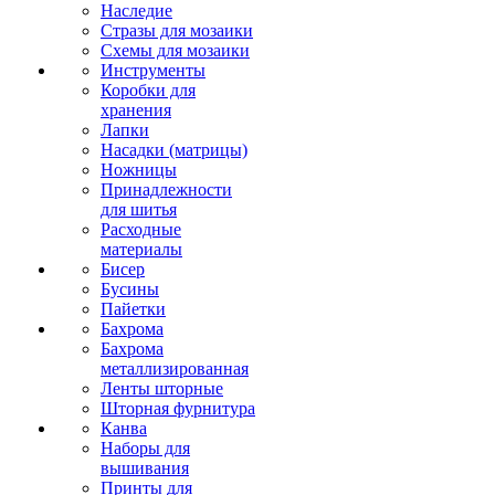
Наследие
Стразы для мозаики
Схемы для мозаики
Инструменты
Коробки для
хранения
Лапки
Насадки (матрицы)
Ножницы
Принадлежности
для шитья
Расходные
материалы
Бисер
Бусины
Пайетки
Бахрома
Бахрома
металлизированная
Ленты шторные
Шторная фурнитура
Канва
Наборы для
вышивания
Принты для