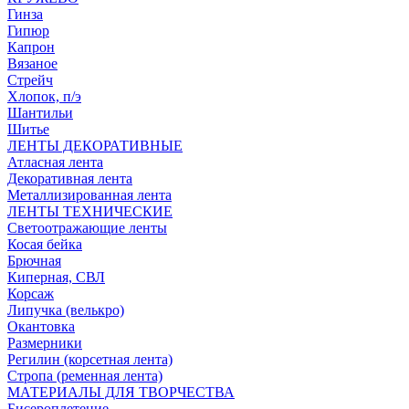
Гинза
Гипюр
Капрон
Вязаное
Стрейч
Хлопок, п/э
Шантильи
Шитье
ЛЕНТЫ ДЕКОРАТИВНЫЕ
Атласная лента
Декоративная лента
Металлизированная лента
ЛЕНТЫ ТЕХНИЧЕСКИЕ
Светоотражающие ленты
Косая бейка
Брючная
Киперная, СВЛ
Корсаж
Липучка (велькро)
Окантовка
Размерники
Регилин (корсетная лента)
Стропа (ременная лента)
МАТЕРИАЛЫ ДЛЯ ТВОРЧЕСТВА
Бисероплетение