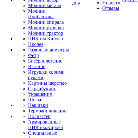
дня
Новости
Молнии металл
Отзывы
Молнии
Прибалтика
Молнии спираль
Молнии рулонка
Молнии трактор
ПНК им.Кирова
Прочее
Развивающие игры
Фетр
Бисероплетение
Вязание
Игрушки своими
руками
Картины шерстью
Скрапбукинг
Украшения
Шитье
Нашивки
Термоаппликации
Полиэстер
Армированные
ПНК им.Кирова
Специальные