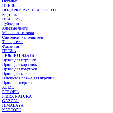
Обувные
ПЛЕЧИ
ПОДАРКИ РУЧНОЙ РАБОТЫ
Картины
ПРИКЛАД
Дублерин
Клеевые ленты
Манжет-заготовка
Синтепон, наполнитель
Ткань, сетка
Флизелин
ПРЯЖА
ЛЮБЛЮ ВЯЗАТЬ
Пряжа для игрушек
Пряжа для корзинок
Пряжа для ковриков
Пряжа для мочалок
Плюшевая пряжа для игрушек
Пряжа из шерсти
ALIZE
ETROFIL
FIBRA NATURA
GAZZAL
HIMALAYA
KARTOPU