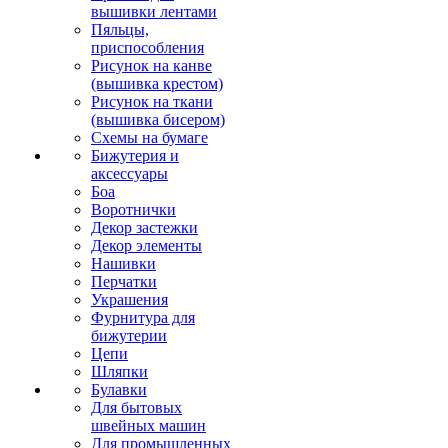
вышивки лентами
Пяльцы,
приспособления
Рисунок на канве
(вышивка крестом)
Рисунок на ткани
(вышивка бисером)
Схемы на бумаге
Бижутерия и
аксессуары
Боа
Воротнички
Декор застежки
Декор элементы
Нашивки
Перчатки
Украшения
Фурнитура для
бижутерии
Цепи
Шляпки
Булавки
Для бытовых
швейных машин
Для промышленных