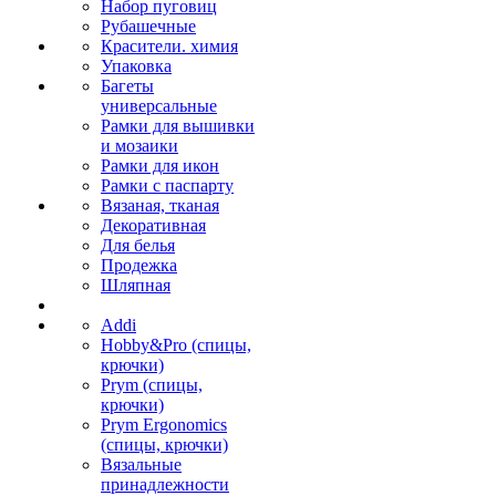
Набор пуговиц
Рубашечные
Красители. химия
Упаковка
Багеты
универсальные
Рамки для вышивки
и мозаики
Рамки для икон
Рамки с паспарту
Вязаная, тканая
Декоративная
Для белья
Продежка
Шляпная
Addi
Hobby&Pro (спицы,
крючки)
Prym (спицы,
крючки)
Prym Ergonomics
(спицы, крючки)
Вязальные
принадлежности