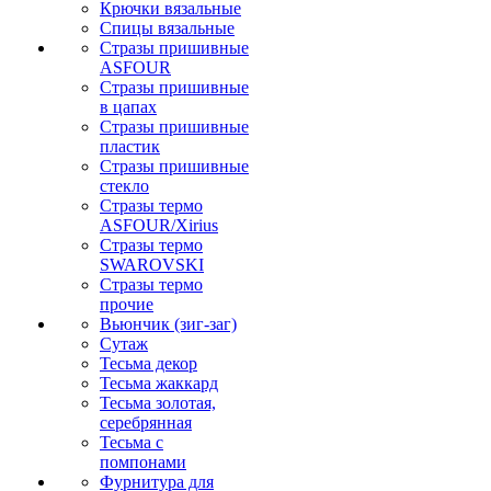
Крючки вязальные
Спицы вязальные
Стразы пришивные
ASFOUR
Стразы пришивные
в цапах
Стразы пришивные
пластик
Стразы пришивные
стекло
Стразы термо
ASFOUR/Xirius
Стразы термо
SWAROVSKI
Стразы термо
прочие
Вьюнчик (зиг-заг)
Сутаж
Тесьма декор
Тесьма жаккард
Тесьма золотая,
серебрянная
Тесьма с
помпонами
Фурнитура для