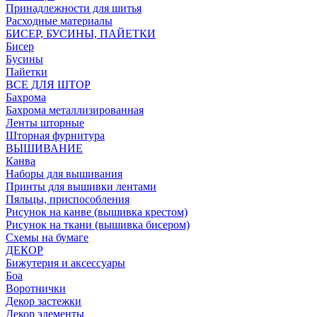
Принадлежности для шитья
Расходные материалы
БИСЕР, БУСИНЫ, ПАЙЕТКИ
Бисер
Бусины
Пайетки
ВСЕ ДЛЯ ШТОР
Бахрома
Бахрома металлизированная
Ленты шторные
Шторная фурнитура
ВЫШИВАНИЕ
Канва
Наборы для вышивания
Принты для вышивки лентами
Пяльцы, приспособления
Рисунок на канве (вышивка крестом)
Рисунок на ткани (вышивка бисером)
Схемы на бумаге
ДЕКОР
Бижутерия и аксессуары
Боа
Воротнички
Декор застежки
Декор элементы