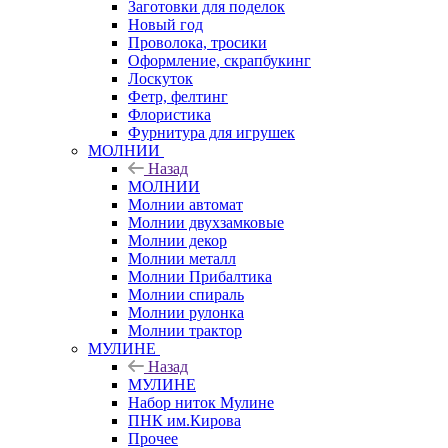
Заготовки для поделок
Новый год
Проволока, тросики
Оформление, скрапбукинг
Лоскуток
Фетр, фелтинг
Флористика
Фурнитура для игрушек
МОЛНИИ
Назад
МОЛНИИ
Молнии автомат
Молнии двухзамковые
Молнии декор
Молнии металл
Молнии Прибалтика
Молнии спираль
Молнии рулонка
Молнии трактор
МУЛИНЕ
Назад
МУЛИНЕ
Набор ниток Мулине
ПНК им.Кирова
Прочее