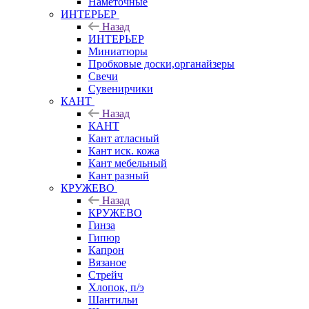
Наметочные
ИНТЕРЬЕР
Назад
ИНТЕРЬЕР
Миниатюры
Пробковые доски,органайзеры
Свечи
Сувенирчики
КАНТ
Назад
КАНТ
Кант атласный
Кант иск. кожа
Кант мебельный
Кант разный
КРУЖЕВО
Назад
КРУЖЕВО
Гинза
Гипюр
Капрон
Вязаное
Стрейч
Хлопок, п/э
Шантильи