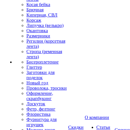
Косая бейка
Брючная
Киперная, СВЛ
Корсаж
Липучка (велькро)
Окантовка
Размерники
Регилин (корсетная
лента)
Стропа (ременная
лента)
Бисероплетение
Глиттер
Заготовки для
поделок
Новый год
Проволока, тросики
Оформление,
скрапбукинг
Лоскуток
Фетр, фелтинг
Флористика
О компании
Фурнитура для
игрушек
Скидки
Статьи
Молнии декор
Спецце