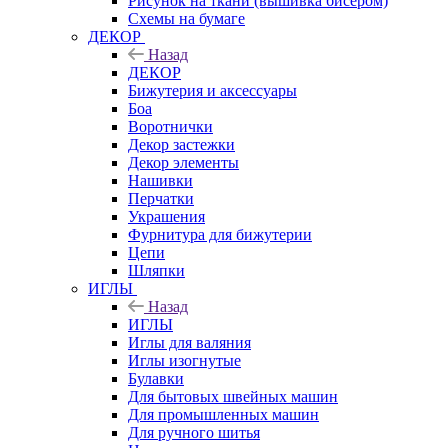
Рисунок на ткани (вышивка бисером)
Схемы на бумаге
ДЕКОР
Назад
ДЕКОР
Бижутерия и аксессуары
Боа
Воротнички
Декор застежки
Декор элементы
Нашивки
Перчатки
Украшения
Фурнитура для бижутерии
Цепи
Шляпки
ИГЛЫ
Назад
ИГЛЫ
Иглы для валяния
Иглы изогнутые
Булавки
Для бытовых швейных машин
Для промышленных машин
Для ручного шитья