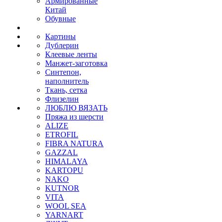
Армированные
Китай
Обувные
Картины
Дублерин
Клеевые ленты
Манжет-заготовка
Синтепон,
наполнитель
Ткань, сетка
Флизелин
ЛЮБЛЮ ВЯЗАТЬ
Пряжа из шерсти
ALIZE
ETROFIL
FIBRA NATURA
GAZZAL
HIMALAYA
KARTOPU
NAKO
KUTNOR
VITA
WOOL SEA
YARNART