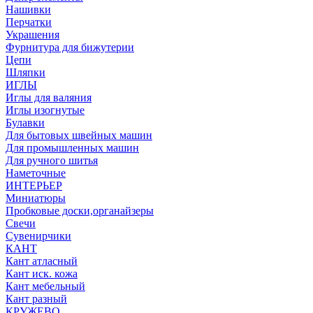
Нашивки
Перчатки
Украшения
Фурнитура для бижутерии
Цепи
Шляпки
ИГЛЫ
Иглы для валяния
Иглы изогнутые
Булавки
Для бытовых швейных машин
Для промышленных машин
Для ручного шитья
Наметочные
ИНТЕРЬЕР
Миниатюры
Пробковые доски,органайзеры
Свечи
Сувенирчики
КАНТ
Кант атласный
Кант иск. кожа
Кант мебельный
Кант разный
КРУЖЕВО