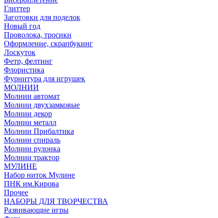
Глиттер
Заготовки для поделок
Новый год
Проволока, тросики
Оформление, скрапбукинг
Лоскуток
Фетр, фелтинг
Флористика
Фурнитура для игрушек
МОЛНИИ
Молнии автомат
Молнии двухзамковые
Молнии декор
Молнии металл
Молнии Прибалтика
Молнии спираль
Молнии рулонка
Молнии трактор
МУЛИНЕ
Набор ниток Мулине
ПНК им.Кирова
Прочее
НАБОРЫ ДЛЯ ТВОРЧЕСТВА
Развивающие игры