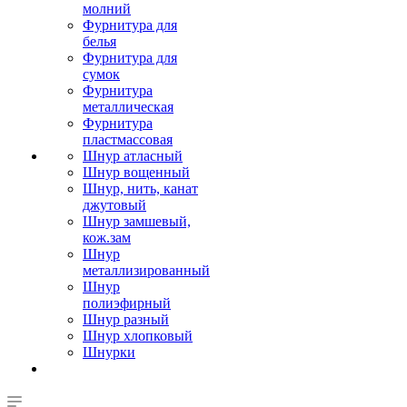
молний
Фурнитура для
белья
Фурнитура для
сумок
Фурнитура
металлическая
Фурнитура
пластмассовая
Шнур атласный
Шнур вощенный
Шнур, нить, канат
джутовый
Шнур замшевый,
кож.зам
Шнур
металлизированный
Шнур
полиэфирный
Шнур разный
Шнур хлопковый
Шнурки