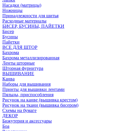
Насадки (матрицы)
Ножницы
Принадлежности для шитья
Расходные материалы
БИСЕР, БУСИНЫ, ПАЙЕТКИ
Бисер
Бусины
Пайетки
ВСЕ ДЛЯ ШТОР
Бахрома
Бахрома металлизированная
Ленты шторные
Шторная фурнитура
ВЫШИВАНИЕ
Канва
Наборы для вышивания
Принты для вышивки лентами
Пяльцы, приспособления
Рисунок на канве (вышивка крестом)
Рисунок на ткани (вышивка бисером)
Схемы на бумаге
ДЕКОР
Бижутерия и аксессуары
Боа