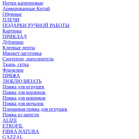
Нитки капроновые
Армированные Китай
Обувные
ПЛЕЧИ
ПОДАРКИ РУЧНОЙ РАБОТЫ
Картины
ПРИКЛАД
Дублерин
Клеевые ленты
Манжет-заготовка
Синтепон, наполнитель
Ткань, сетка
Флизелин
ПРЯЖА
ЛЮБЛЮ ВЯЗАТЬ
Пряжа для игрушек
Пряжа для корзинок
Пряжа для ковриков
Пряжа для мочалок
Плюшевая пряжа для игрушек
Пряжа из шерсти
ALIZE
ETROFIL
FIBRA NATURA
GAZZAL