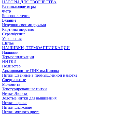
НАБОРЫ ДЛЯ ТВОРЧЕСТВА
Развивающие игры
Фетр
Бисероплетение
Вязание
Игрушки своими руками
Картины шерстью
Скрапбукинг
Украшения
Шитье
НАШИВКИ, ТЕРМОАППЛИКАЦИИ
Нашивки
Термоаппликации
НИТКИ
Полиэстер
Армированные ПНК им.Кирова
Нитки швейные в промышленной намотке
Специальные
Мононить
Текстурированные нитки
Нитки Люрекс
Золотые нитки для вышивания
Нитки черные
Нитки шелковые
Нитки мятного цвета