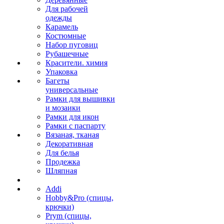
Для рабочей
одежды
Карамель
Костюмные
Набор пуговиц
Рубашечные
Красители. химия
Упаковка
Багеты
универсальные
Рамки для вышивки
и мозаики
Рамки для икон
Рамки с паспарту
Вязаная, тканая
Декоративная
Для белья
Продежка
Шляпная
Addi
Hobby&Pro (спицы,
крючки)
Prym (спицы,