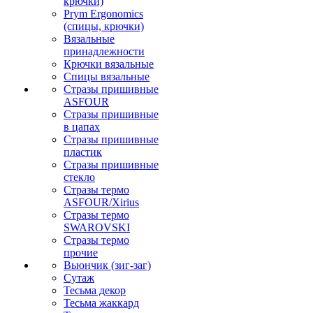
крючки)
Prym Ergonomics
(спицы, крючки)
Вязальные
принадлежности
Крючки вязальные
Спицы вязальные
Стразы пришивные
ASFOUR
Стразы пришивные
в цапах
Стразы пришивные
пластик
Стразы пришивные
стекло
Стразы термо
ASFOUR/Xirius
Стразы термо
SWAROVSKI
Стразы термо
прочие
Вьюнчик (зиг-заг)
Сутаж
Тесьма декор
Тесьма жаккард