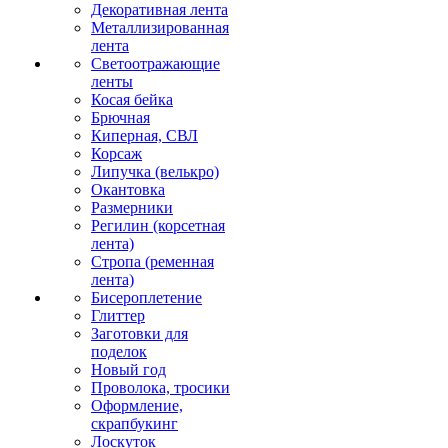
Декоративная лента
Металлизированная
лента
Светоотражающие
ленты
Косая бейка
Брючная
Киперная, СВЛ
Корсаж
Липучка (велькро)
Окантовка
Размерники
Регилин (корсетная
лента)
Стропа (ременная
лента)
Бисероплетение
Глиттер
Заготовки для
поделок
Новый год
Проволока, тросики
Оформление,
скрапбукинг
Лоскуток