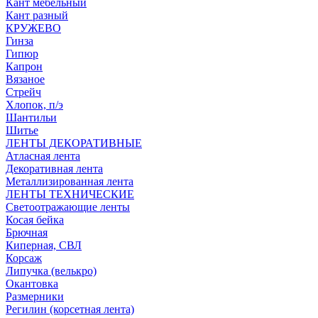
Кант мебельный
Кант разный
КРУЖЕВО
Гинза
Гипюр
Капрон
Вязаное
Стрейч
Хлопок, п/э
Шантильи
Шитье
ЛЕНТЫ ДЕКОРАТИВНЫЕ
Атласная лента
Декоративная лента
Металлизированная лента
ЛЕНТЫ ТЕХНИЧЕСКИЕ
Светоотражающие ленты
Косая бейка
Брючная
Киперная, СВЛ
Корсаж
Липучка (велькро)
Окантовка
Размерники
Регилин (корсетная лента)