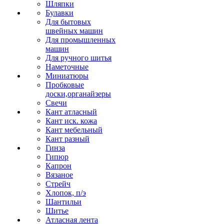
Шляпки
Булавки
Для бытовых
швейных машин
Для промышленных
машин
Для ручного шитья
Наметочные
Миниатюры
Пробковые
доски,органайзеры
Свечи
Кант атласный
Кант иск. кожа
Кант мебельный
Кант разный
Гинза
Гипюр
Капрон
Вязаное
Стрейч
Хлопок, п/э
Шантильи
Шитье
Атласная лента