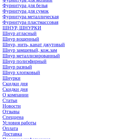
Фурнитура для белья
Фурнитура для сумок
Фурнитура металлическая
Фурнитура пластмассовая
ШНУР, ШНУРКИ
Шнур атласный
Шнур вощенный
Шнур, нить, канат джутовый
Шнур замшевый, кож.зам
Шнур металлизированный
Шнур полиэфирный
Шнур разный
Шнур хлопковый
Шнурки
Скидки дня
Скидки дня
О компании
Статьи
Новости
Отзывы
Спеццена
Условия работы
Оплата
Доставка