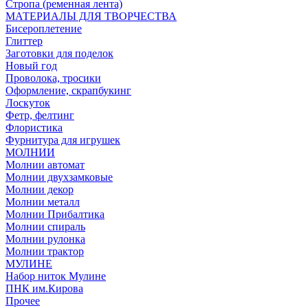
Стропа (ременная лента)
МАТЕРИАЛЫ ДЛЯ ТВОРЧЕСТВА
Бисероплетение
Глиттер
Заготовки для поделок
Новый год
Проволока, тросики
Оформление, скрапбукинг
Лоскуток
Фетр, фелтинг
Флористика
Фурнитура для игрушек
МОЛНИИ
Молнии автомат
Молнии двухзамковые
Молнии декор
Молнии металл
Молнии Прибалтика
Молнии спираль
Молнии рулонка
Молнии трактор
МУЛИНЕ
Набор ниток Мулине
ПНК им.Кирова
Прочее