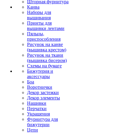
Шторная фурнитура
Канва
Наборы для
вышивания
Принты для
вышивки лентами
Пяльцы,
приспособления
Рисунок на канве
(вышивка крестом)
Рисунок на ткани
(вышивка бисером)
Схемы на бумаге
Бижутерия и
аксессуары
Боа
Воротнички
Декор застежки
Декор элементы
Нашивки
Перчатки
Украшения
Фурнитура для
бижутерии
Цепи