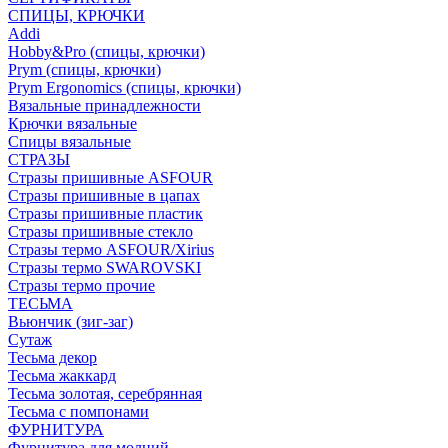
СПИЦЫ, КРЮЧКИ
Addi
Hobby&Pro (спицы, крючки)
Prym (спицы, крючки)
Prym Ergonomics (спицы, крючки)
Вязальные принадлежности
Крючки вязальные
Спицы вязальные
СТРАЗЫ
Стразы пришивные ASFOUR
Стразы пришивные в цапах
Стразы пришивные пластик
Стразы пришивные стекло
Стразы термо ASFOUR/Xirius
Стразы термо SWAROVSKI
Стразы термо прочие
ТЕСЬМА
Вьюнчик (зиг-заг)
Сутаж
Тесьма декор
Тесьма жаккард
Тесьма золотая, серебрянная
Тесьма с помпонами
ФУРНИТУРА
Фурнитура для молний