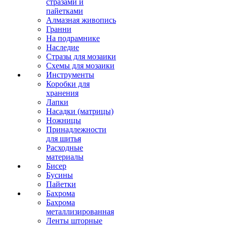
стразами и
пайетками
Алмазная живопись
Гранни
На подрамнике
Наследие
Стразы для мозаики
Схемы для мозаики
Инструменты
Коробки для
хранения
Лапки
Насадки (матрицы)
Ножницы
Принадлежности
для шитья
Расходные
материалы
Бисер
Бусины
Пайетки
Бахрома
Бахрома
металлизированная
Ленты шторные