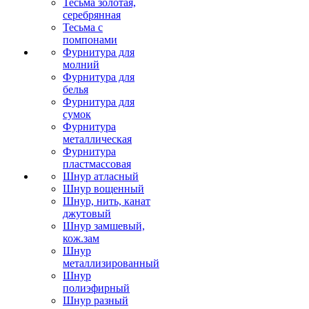
Тесьма золотая,
серебрянная
Тесьма с
помпонами
Фурнитура для
молний
Фурнитура для
белья
Фурнитура для
сумок
Фурнитура
металлическая
Фурнитура
пластмассовая
Шнур атласный
Шнур вощенный
Шнур, нить, канат
джутовый
Шнур замшевый,
кож.зам
Шнур
металлизированный
Шнур
полиэфирный
Шнур разный