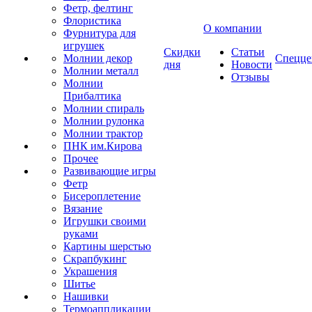
Фетр, фелтинг
Флористика
О компании
Фурнитура для
игрушек
Скидки
Статьи
Молнии декор
Спецце
дня
Новости
Молнии металл
Отзывы
Молнии
Прибалтика
Молнии спираль
Молнии рулонка
Молнии трактор
ПНК им.Кирова
Прочее
Развивающие игры
Фетр
Бисероплетение
Вязание
Игрушки своими
руками
Картины шерстью
Скрапбукинг
Украшения
Шитье
Нашивки
Термоаппликации