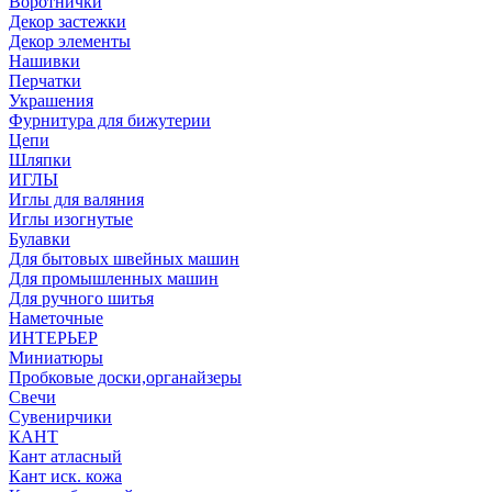
Воротнички
Декор застежки
Декор элементы
Нашивки
Перчатки
Украшения
Фурнитура для бижутерии
Цепи
Шляпки
ИГЛЫ
Иглы для валяния
Иглы изогнутые
Булавки
Для бытовых швейных машин
Для промышленных машин
Для ручного шитья
Наметочные
ИНТЕРЬЕР
Миниатюры
Пробковые доски,органайзеры
Свечи
Сувенирчики
КАНТ
Кант атласный
Кант иск. кожа