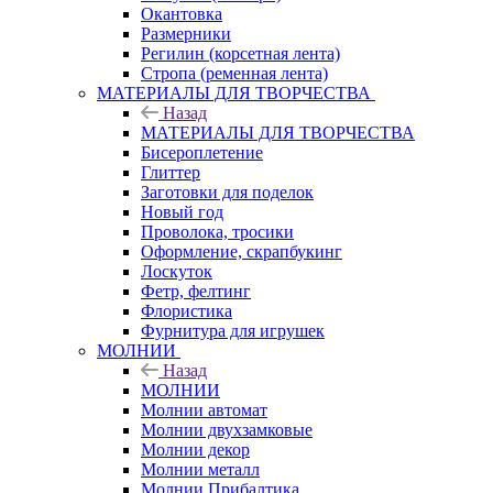
Окантовка
Размерники
Регилин (корсетная лента)
Стропа (ременная лента)
МАТЕРИАЛЫ ДЛЯ ТВОРЧЕСТВА
Назад
МАТЕРИАЛЫ ДЛЯ ТВОРЧЕСТВА
Бисероплетение
Глиттер
Заготовки для поделок
Новый год
Проволока, тросики
Оформление, скрапбукинг
Лоскуток
Фетр, фелтинг
Флористика
Фурнитура для игрушек
МОЛНИИ
Назад
МОЛНИИ
Молнии автомат
Молнии двухзамковые
Молнии декор
Молнии металл
Молнии Прибалтика