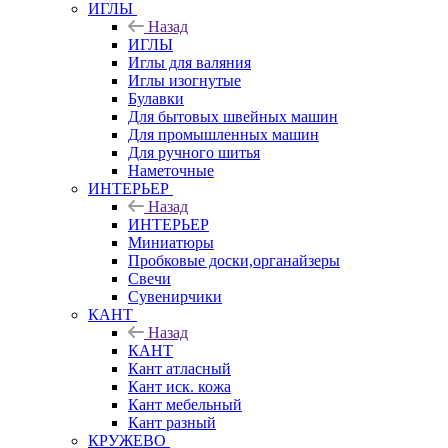
ИГЛЫ
Назад
ИГЛЫ
Иглы для валяния
Иглы изогнутые
Булавки
Для бытовых швейных машин
Для промышленных машин
Для ручного шитья
Наметочные
ИНТЕРЬЕР
Назад
ИНТЕРЬЕР
Миниатюры
Пробковые доски,органайзеры
Свечи
Сувенирчики
КАНТ
Назад
КАНТ
Кант атласный
Кант иск. кожа
Кант мебельный
Кант разный
КРУЖЕВО