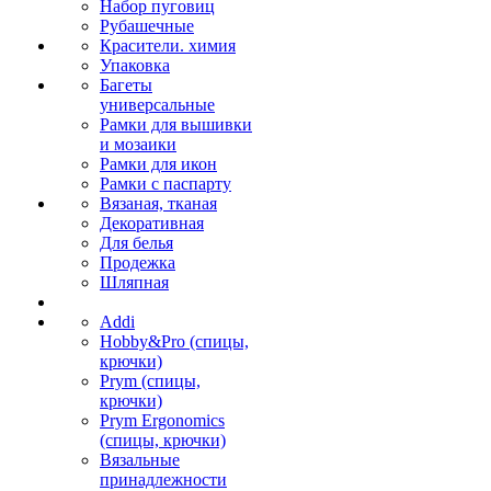
Набор пуговиц
Рубашечные
Красители. химия
Упаковка
Багеты
универсальные
Рамки для вышивки
и мозаики
Рамки для икон
Рамки с паспарту
Вязаная, тканая
Декоративная
Для белья
Продежка
Шляпная
Addi
Hobby&Pro (спицы,
крючки)
Prym (спицы,
крючки)
Prym Ergonomics
(спицы, крючки)
Вязальные
принадлежности