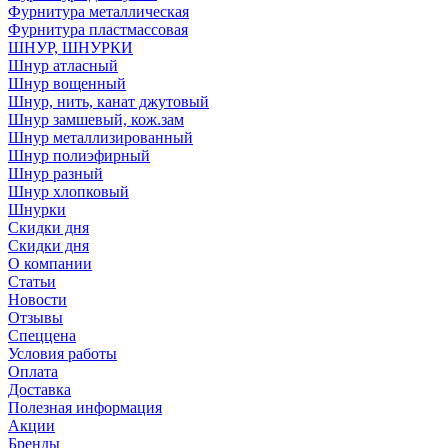
Фурнитура металлическая
Фурнитура пластмассовая
ШНУР, ШНУРКИ
Шнур атласный
Шнур вощенный
Шнур, нить, канат джутовый
Шнур замшевый, кож.зам
Шнур металлизированный
Шнур полиэфирный
Шнур разный
Шнур хлопковый
Шнурки
Скидки дня
Скидки дня
О компании
Статьи
Новости
Отзывы
Спеццена
Условия работы
Оплата
Доставка
Полезная информация
Акции
Бренды