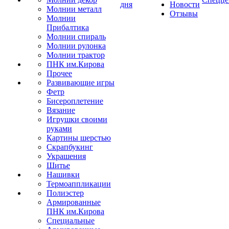
дня
Новости
Молнии металл
Отзывы
Молнии
Прибалтика
Молнии спираль
Молнии рулонка
Молнии трактор
ПНК им.Кирова
Прочее
Развивающие игры
Фетр
Бисероплетение
Вязание
Игрушки своими
руками
Картины шерстью
Скрапбукинг
Украшения
Шитье
Нашивки
Термоаппликации
Полиэстер
Армированные
ПНК им.Кирова
Специальные