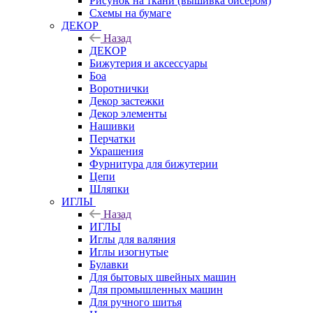
Рисунок на ткани (вышивка бисером)
Схемы на бумаге
ДЕКОР
Назад
ДЕКОР
Бижутерия и аксессуары
Боа
Воротнички
Декор застежки
Декор элементы
Нашивки
Перчатки
Украшения
Фурнитура для бижутерии
Цепи
Шляпки
ИГЛЫ
Назад
ИГЛЫ
Иглы для валяния
Иглы изогнутые
Булавки
Для бытовых швейных машин
Для промышленных машин
Для ручного шитья