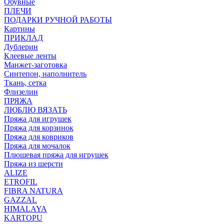
Обувные
ПЛЕЧИ
ПОДАРКИ РУЧНОЙ РАБОТЫ
Картины
ПРИКЛАД
Дублерин
Клеевые ленты
Манжет-заготовка
Синтепон, наполнитель
Ткань, сетка
Флизелин
ПРЯЖА
ЛЮБЛЮ ВЯЗАТЬ
Пряжа для игрушек
Пряжа для корзинок
Пряжа для ковриков
Пряжа для мочалок
Плюшевая пряжа для игрушек
Пряжа из шерсти
ALIZE
ETROFIL
FIBRA NATURA
GAZZAL
HIMALAYA
KARTOPU