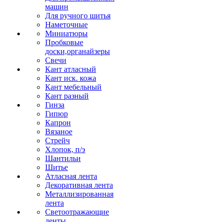
машин
Для ручного шитья
Наметочные
Миниатюры
Пробковые
доски,органайзеры
Свечи
Кант атласный
Кант иск. кожа
Кант мебельный
Кант разный
Гинза
Гипюр
Капрон
Вязаное
Стрейч
Хлопок, п/э
Шантильи
Шитье
Атласная лента
Декоративная лента
Металлизированная
лента
Светоотражающие
ленты