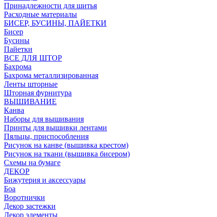
Принадлежности для шитья
Расходные материалы
БИСЕР, БУСИНЫ, ПАЙЕТКИ
Бисер
Бусины
Пайетки
ВСЕ ДЛЯ ШТОР
Бахрома
Бахрома металлизированная
Ленты шторные
Шторная фурнитура
ВЫШИВАНИЕ
Канва
Наборы для вышивания
Принты для вышивки лентами
Пяльцы, приспособления
Рисунок на канве (вышивка крестом)
Рисунок на ткани (вышивка бисером)
Схемы на бумаге
ДЕКОР
Бижутерия и аксессуары
Боа
Воротнички
Декор застежки
Декор элементы