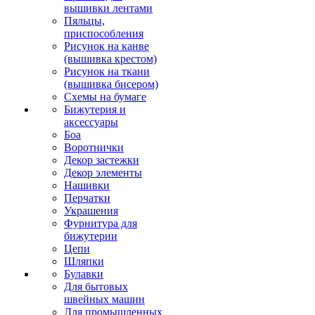
вышивки лентами
Пяльцы,
приспособления
Рисунок на канве
(вышивка крестом)
Рисунок на ткани
(вышивка бисером)
Схемы на бумаге
Бижутерия и
аксессуары
Боа
Воротнички
Декор застежки
Декор элементы
Нашивки
Перчатки
Украшения
Фурнитура для
бижутерии
Цепи
Шляпки
Булавки
Для бытовых
швейных машин
Для промышленных