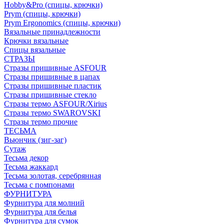
Hobby&Pro (спицы, крючки)
Prym (спицы, крючки)
Prym Ergonomics (спицы, крючки)
Вязальные принадлежности
Крючки вязальные
Спицы вязальные
СТРАЗЫ
Стразы пришивные ASFOUR
Стразы пришивные в цапах
Стразы пришивные пластик
Стразы пришивные стекло
Стразы термо ASFOUR/Xirius
Стразы термо SWAROVSKI
Стразы термо прочие
ТЕСЬМА
Вьюнчик (зиг-заг)
Сутаж
Тесьма декор
Тесьма жаккард
Тесьма золотая, серебрянная
Тесьма с помпонами
ФУРНИТУРА
Фурнитура для молний
Фурнитура для белья
Фурнитура для сумок