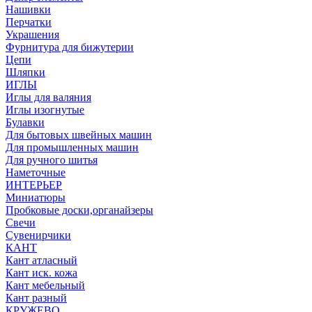
Нашивки
Перчатки
Украшения
Фурнитура для бижутерии
Цепи
Шляпки
ИГЛЫ
Иглы для валяния
Иглы изогнутые
Булавки
Для бытовых швейных машин
Для промышленных машин
Для ручного шитья
Наметочные
ИНТЕРЬЕР
Миниатюры
Пробковые доски,органайзеры
Свечи
Сувенирчики
КАНТ
Кант атласный
Кант иск. кожа
Кант мебельный
Кант разный
КРУЖЕВО