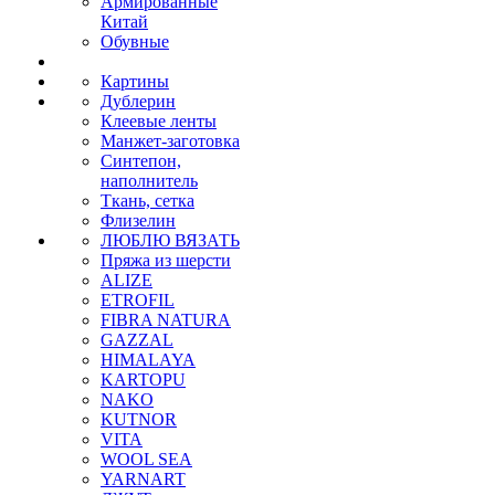
Армированные
Китай
Обувные
Картины
Дублерин
Клеевые ленты
Манжет-заготовка
Синтепон,
наполнитель
Ткань, сетка
Флизелин
ЛЮБЛЮ ВЯЗАТЬ
Пряжа из шерсти
ALIZE
ETROFIL
FIBRA NATURA
GAZZAL
HIMALAYA
KARTOPU
NAKO
KUTNOR
VITA
WOOL SEA
YARNART