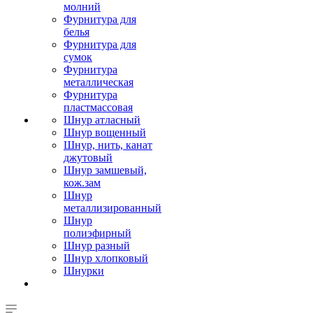
молний
Фурнитура для
белья
Фурнитура для
сумок
Фурнитура
металлическая
Фурнитура
пластмассовая
Шнур атласный
Шнур вощенный
Шнур, нить, канат
джутовый
Шнур замшевый,
кож.зам
Шнур
металлизированный
Шнур
полиэфирный
Шнур разный
Шнур хлопковый
Шнурки