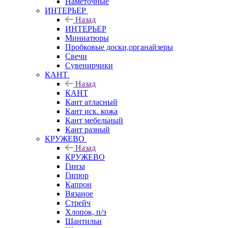
Наметочные
ИНТЕРЬЕР
Назад
ИНТЕРЬЕР
Миниатюры
Пробковые доски,органайзеры
Свечи
Сувенирчики
КАНТ
Назад
КАНТ
Кант атласный
Кант иск. кожа
Кант мебельный
Кант разный
КРУЖЕВО
Назад
КРУЖЕВО
Гинза
Гипюр
Капрон
Вязаное
Стрейч
Хлопок, п/э
Шантильи