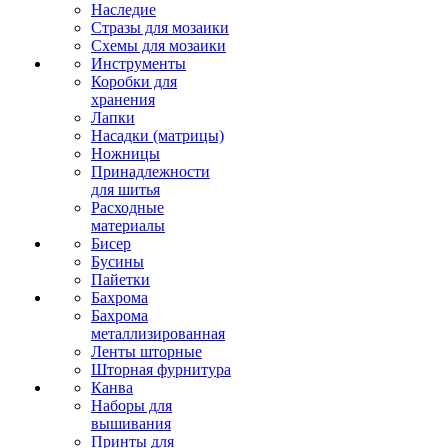
Наследие
Стразы для мозаики
Схемы для мозаики
Инструменты
Коробки для
хранения
Лапки
Насадки (матрицы)
Ножницы
Принадлежности
для шитья
Расходные
материалы
Бисер
Бусины
Пайетки
Бахрома
Бахрома
металлизированная
Ленты шторные
Шторная фурнитура
Канва
Наборы для
вышивания
Принты для