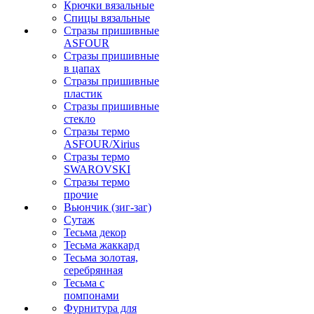
Крючки вязальные
Спицы вязальные
Стразы пришивные
ASFOUR
Стразы пришивные
в цапах
Стразы пришивные
пластик
Стразы пришивные
стекло
Стразы термо
ASFOUR/Xirius
Стразы термо
SWAROVSKI
Стразы термо
прочие
Вьюнчик (зиг-заг)
Сутаж
Тесьма декор
Тесьма жаккард
Тесьма золотая,
серебрянная
Тесьма с
помпонами
Фурнитура для