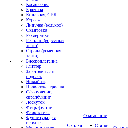
Косая бейка
Брючная
Киперная, СВЛ
Корсаж
Липучка (велькро)
Окантовка
Размерники
Регилин (корсетная
лента)
Стропа (ременная
лента)
Бисероплетение
Глиттер
Заготовки для
поделок
Новый год
Проволока, тросики
Оформление,
скрапбукинг
Лоскуток
Фетр, фелтинг
Флористика
О компании
Фурнитура для
игрушек
Скидки
Статьи
Молнии декор
Спецце