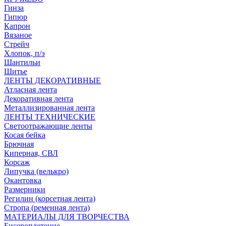
Гинза
Гипюр
Капрон
Вязаное
Стрейч
Хлопок, п/э
Шантильи
Шитье
ЛЕНТЫ ДЕКОРАТИВНЫЕ
Атласная лента
Декоративная лента
Металлизированная лента
ЛЕНТЫ ТЕХНИЧЕСКИЕ
Светоотражающие ленты
Косая бейка
Брючная
Киперная, СВЛ
Корсаж
Липучка (велькро)
Окантовка
Размерники
Регилин (корсетная лента)
Стропа (ременная лента)
МАТЕРИАЛЫ ДЛЯ ТВОРЧЕСТВА
Бисероплетение