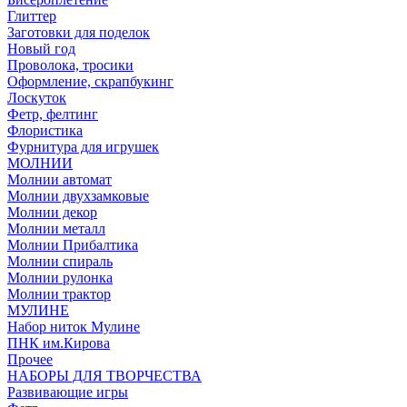
Глиттер
Заготовки для поделок
Новый год
Проволока, тросики
Оформление, скрапбукинг
Лоскуток
Фетр, фелтинг
Флористика
Фурнитура для игрушек
МОЛНИИ
Молнии автомат
Молнии двухзамковые
Молнии декор
Молнии металл
Молнии Прибалтика
Молнии спираль
Молнии рулонка
Молнии трактор
МУЛИНЕ
Набор ниток Мулине
ПНК им.Кирова
Прочее
НАБОРЫ ДЛЯ ТВОРЧЕСТВА
Развивающие игры