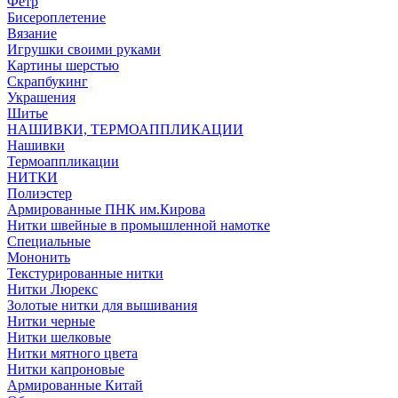
Фетр
Бисероплетение
Вязание
Игрушки своими руками
Картины шерстью
Скрапбукинг
Украшения
Шитье
НАШИВКИ, ТЕРМОАППЛИКАЦИИ
Нашивки
Термоаппликации
НИТКИ
Полиэстер
Армированные ПНК им.Кирова
Нитки швейные в промышленной намотке
Специальные
Мононить
Текстурированные нитки
Нитки Люрекс
Золотые нитки для вышивания
Нитки черные
Нитки шелковые
Нитки мятного цвета
Нитки капроновые
Армированные Китай