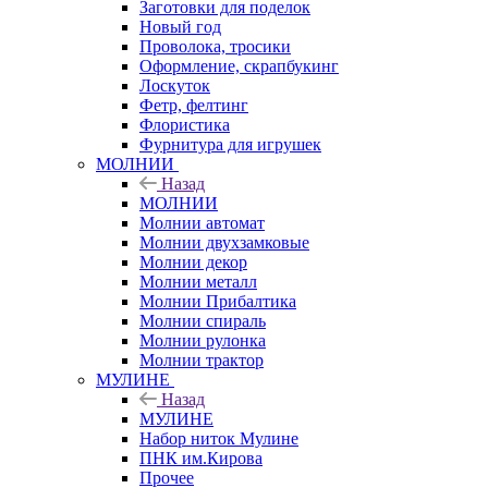
Заготовки для поделок
Новый год
Проволока, тросики
Оформление, скрапбукинг
Лоскуток
Фетр, фелтинг
Флористика
Фурнитура для игрушек
МОЛНИИ
Назад
МОЛНИИ
Молнии автомат
Молнии двухзамковые
Молнии декор
Молнии металл
Молнии Прибалтика
Молнии спираль
Молнии рулонка
Молнии трактор
МУЛИНЕ
Назад
МУЛИНЕ
Набор ниток Мулине
ПНК им.Кирова
Прочее