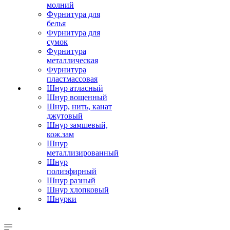
молний
Фурнитура для
белья
Фурнитура для
сумок
Фурнитура
металлическая
Фурнитура
пластмассовая
Шнур атласный
Шнур вощенный
Шнур, нить, канат
джутовый
Шнур замшевый,
кож.зам
Шнур
металлизированный
Шнур
полиэфирный
Шнур разный
Шнур хлопковый
Шнурки