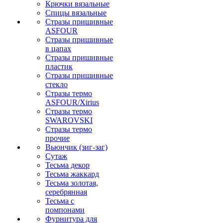
Крючки вязальные
Спицы вязальные
Стразы пришивные
ASFOUR
Стразы пришивные
в цапах
Стразы пришивные
пластик
Стразы пришивные
стекло
Стразы термо
ASFOUR/Xirius
Стразы термо
SWAROVSKI
Стразы термо
прочие
Вьюнчик (зиг-заг)
Сутаж
Тесьма декор
Тесьма жаккард
Тесьма золотая,
серебрянная
Тесьма с
помпонами
Фурнитура для