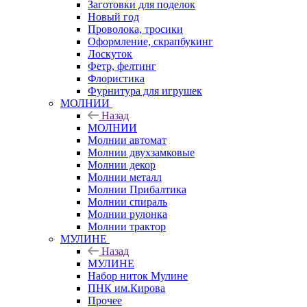
Заготовки для поделок
Новый год
Проволока, тросики
Оформление, скрапбукинг
Лоскуток
Фетр, фелтинг
Флористика
Фурнитура для игрушек
МОЛНИИ
Назад
МОЛНИИ
Молнии автомат
Молнии двухзамковые
Молнии декор
Молнии металл
Молнии Прибалтика
Молнии спираль
Молнии рулонка
Молнии трактор
МУЛИНЕ
Назад
МУЛИНЕ
Набор ниток Мулине
ПНК им.Кирова
Прочее