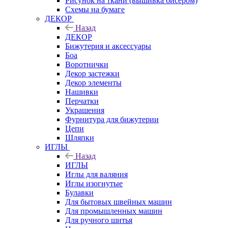
Рисунок на ткани (вышивка бисером)
Схемы на бумаге
ДЕКОР
Назад
ДЕКОР
Бижутерия и аксессуары
Боа
Воротнички
Декор застежки
Декор элементы
Нашивки
Перчатки
Украшения
Фурнитура для бижутерии
Цепи
Шляпки
ИГЛЫ
Назад
ИГЛЫ
Иглы для валяния
Иглы изогнутые
Булавки
Для бытовых швейных машин
Для промышленных машин
Для ручного шитья