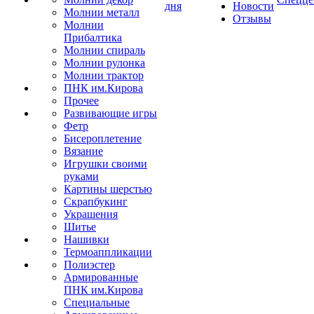
дня
Новости
Молнии металл
Отзывы
Молнии
Прибалтика
Молнии спираль
Молнии рулонка
Молнии трактор
ПНК им.Кирова
Прочее
Развивающие игры
Фетр
Бисероплетение
Вязание
Игрушки своими
руками
Картины шерстью
Скрапбукинг
Украшения
Шитье
Нашивки
Термоаппликации
Полиэстер
Армированные
ПНК им.Кирова
Специальные