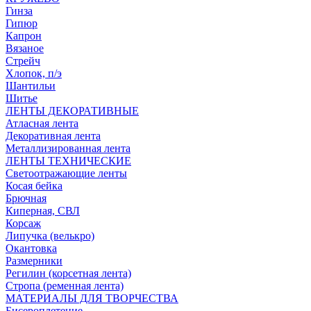
Гинза
Гипюр
Капрон
Вязаное
Стрейч
Хлопок, п/э
Шантильи
Шитье
ЛЕНТЫ ДЕКОРАТИВНЫЕ
Атласная лента
Декоративная лента
Металлизированная лента
ЛЕНТЫ ТЕХНИЧЕСКИЕ
Светоотражающие ленты
Косая бейка
Брючная
Киперная, СВЛ
Корсаж
Липучка (велькро)
Окантовка
Размерники
Регилин (корсетная лента)
Стропа (ременная лента)
МАТЕРИАЛЫ ДЛЯ ТВОРЧЕСТВА
Бисероплетение