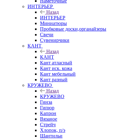
Наметочные
ИНТЕРЬЕР
Назад
ИНТЕРЬЕР
Миниатюры
Пробковые доски,органайзеры
Свечи
Сувенирчики
КАНТ
Назад
КАНТ
Кант атласный
Кант иск. кожа
Кант мебельный
Кант разный
КРУЖЕВО
Назад
КРУЖЕВО
Гинза
Гипюр
Капрон
Вязаное
Стрейч
Хлопок, п/э
Шантильи