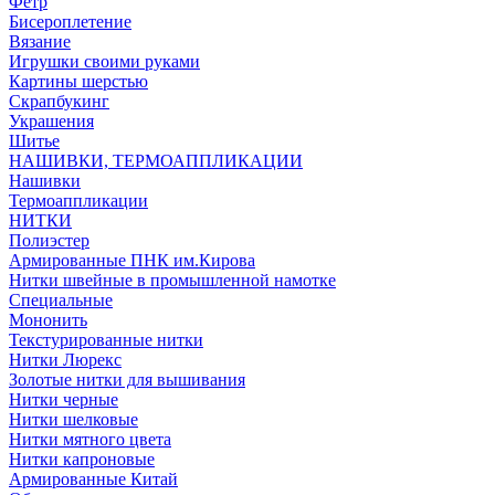
Фетр
Бисероплетение
Вязание
Игрушки своими руками
Картины шерстью
Скрапбукинг
Украшения
Шитье
НАШИВКИ, ТЕРМОАППЛИКАЦИИ
Нашивки
Термоаппликации
НИТКИ
Полиэстер
Армированные ПНК им.Кирова
Нитки швейные в промышленной намотке
Специальные
Мононить
Текстурированные нитки
Нитки Люрекс
Золотые нитки для вышивания
Нитки черные
Нитки шелковые
Нитки мятного цвета
Нитки капроновые
Армированные Китай