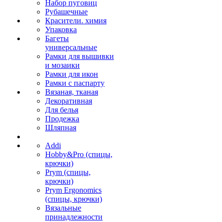
Набор пуговиц
Рубашечные
Красители. химия
Упаковка
Багеты
универсальные
Рамки для вышивки
и мозаики
Рамки для икон
Рамки с паспарту
Вязаная, тканая
Декоративная
Для белья
Продежка
Шляпная
Addi
Hobby&Pro (спицы,
крючки)
Prym (спицы,
крючки)
Prym Ergonomics
(спицы, крючки)
Вязальные
принадлежности