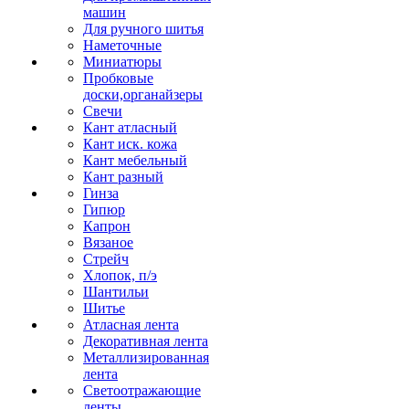
машин
Для ручного шитья
Наметочные
Миниатюры
Пробковые
доски,органайзеры
Свечи
Кант атласный
Кант иск. кожа
Кант мебельный
Кант разный
Гинза
Гипюр
Капрон
Вязаное
Стрейч
Хлопок, п/э
Шантильи
Шитье
Атласная лента
Декоративная лента
Металлизированная
лента
Светоотражающие
ленты