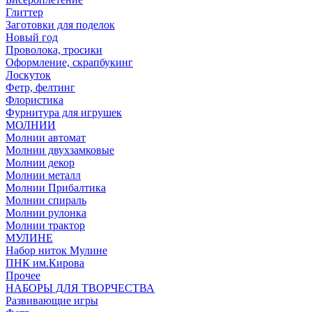
Глиттер
Заготовки для поделок
Новый год
Проволока, тросики
Оформление, скрапбукинг
Лоскуток
Фетр, фелтинг
Флористика
Фурнитура для игрушек
МОЛНИИ
Молнии автомат
Молнии двухзамковые
Молнии декор
Молнии металл
Молнии Прибалтика
Молнии спираль
Молнии рулонка
Молнии трактор
МУЛИНЕ
Набор ниток Мулине
ПНК им.Кирова
Прочее
НАБОРЫ ДЛЯ ТВОРЧЕСТВА
Развивающие игры