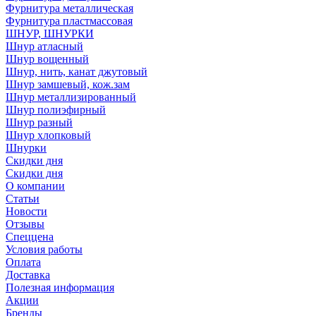
Фурнитура металлическая
Фурнитура пластмассовая
ШНУР, ШНУРКИ
Шнур атласный
Шнур вощенный
Шнур, нить, канат джутовый
Шнур замшевый, кож.зам
Шнур металлизированный
Шнур полиэфирный
Шнур разный
Шнур хлопковый
Шнурки
Скидки дня
Скидки дня
О компании
Статьи
Новости
Отзывы
Спеццена
Условия работы
Оплата
Доставка
Полезная информация
Акции
Бренды