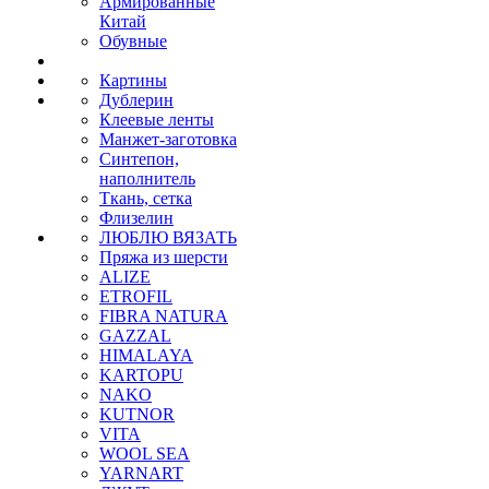
Армированные
Китай
Обувные
Картины
Дублерин
Клеевые ленты
Манжет-заготовка
Синтепон,
наполнитель
Ткань, сетка
Флизелин
ЛЮБЛЮ ВЯЗАТЬ
Пряжа из шерсти
ALIZE
ETROFIL
FIBRA NATURA
GAZZAL
HIMALAYA
KARTOPU
NAKO
KUTNOR
VITA
WOOL SEA
YARNART