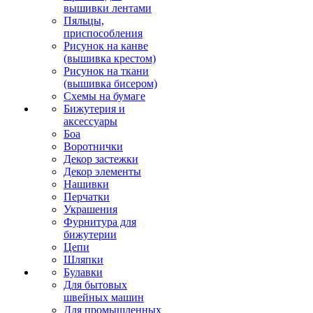
вышивки лентами
Пяльцы,
приспособления
Рисунок на канве
(вышивка крестом)
Рисунок на ткани
(вышивка бисером)
Схемы на бумаге
Бижутерия и
аксессуары
Боа
Воротнички
Декор застежки
Декор элементы
Нашивки
Перчатки
Украшения
Фурнитура для
бижутерии
Цепи
Шляпки
Булавки
Для бытовых
швейных машин
Для промышленных