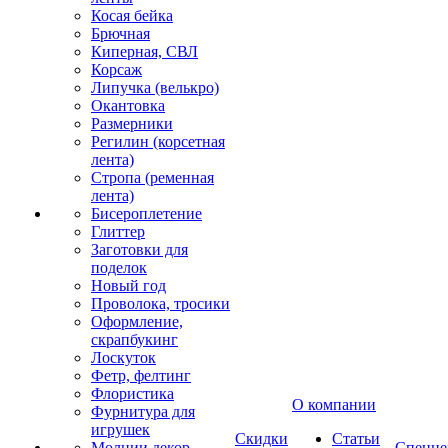
Косая бейка
Брючная
Киперная, СВЛ
Корсаж
Липучка (велькро)
Окантовка
Размерники
Регилин (корсетная
лента)
Стропа (ременная
лента)
Бисероплетение
Глиттер
Заготовки для
поделок
Новый год
Проволока, тросики
Оформление,
скрапбукинг
Лоскуток
Фетр, фелтинг
Флористика
О компании
Фурнитура для
игрушек
Скидки
Статьи
Молнии декор
Спецце