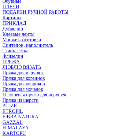
Обувные
ПЛЕЧИ
ПОДАРКИ РУЧНОЙ РАБОТЫ
Картины
ПРИКЛАД
Дублерин
Клеевые ленты
Манжет-заготовка
Синтепон, наполнитель
Ткань, сетка
Флизелин
ПРЯЖА
ЛЮБЛЮ ВЯЗАТЬ
Пряжа для игрушек
Пряжа для корзинок
Пряжа для ковриков
Пряжа для мочалок
Плюшевая пряжа для игрушек
Пряжа из шерсти
ALIZE
ETROFIL
FIBRA NATURA
GAZZAL
HIMALAYA
KARTOPU