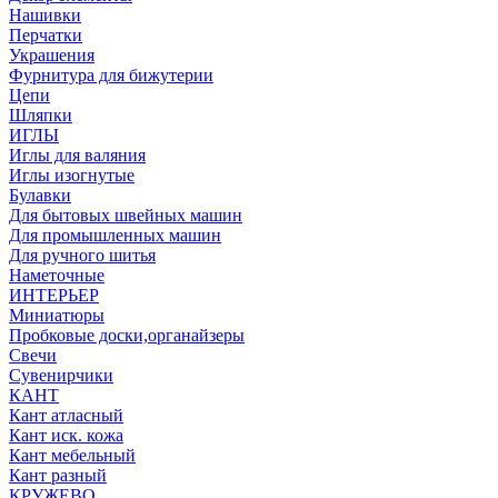
Нашивки
Перчатки
Украшения
Фурнитура для бижутерии
Цепи
Шляпки
ИГЛЫ
Иглы для валяния
Иглы изогнутые
Булавки
Для бытовых швейных машин
Для промышленных машин
Для ручного шитья
Наметочные
ИНТЕРЬЕР
Миниатюры
Пробковые доски,органайзеры
Свечи
Сувенирчики
КАНТ
Кант атласный
Кант иск. кожа
Кант мебельный
Кант разный
КРУЖЕВО