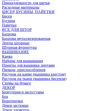
Принадлежности для шитья
Расходные материалы
БИСЕР, БУСИНЫ, ПАЙЕТКИ
Бисер
Бусины
Пайетки
ВСЕ ДЛЯ ШТОР
Бахрома
Бахрома металлизированная
Ленты шторные
Шторная фурнитура
ВЫШИВАНИЕ
Канва
Наборы для вышивания
Принты для вышивки лентами
Пяльцы, приспособления
Рисунок на канве (вышивка крестом)
Рисунок на ткани (вышивка бисером)
Схемы на бумаге
ДЕКОР
Бижутерия и аксессуары
Боа
Воротнички
Декор застежки
Декор элементы