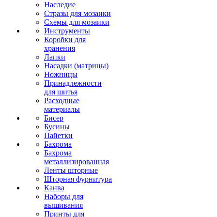
Наследие
Стразы для мозаики
Схемы для мозаики
Инструменты
Коробки для
хранения
Лапки
Насадки (матрицы)
Ножницы
Принадлежности
для шитья
Расходные
материалы
Бисер
Бусины
Пайетки
Бахрома
Бахрома
металлизированная
Ленты шторные
Шторная фурнитура
Канва
Наборы для
вышивания
Принты для