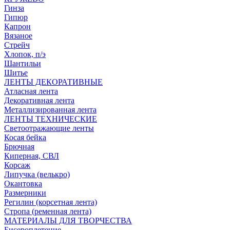
Гинза
Гипюр
Капрон
Вязаное
Стрейч
Хлопок, п/э
Шантильи
Шитье
ЛЕНТЫ ДЕКОРАТИВНЫЕ
Атласная лента
Декоративная лента
Металлизированная лента
ЛЕНТЫ ТЕХНИЧЕСКИЕ
Светоотражающие ленты
Косая бейка
Брючная
Киперная, СВЛ
Корсаж
Липучка (велькро)
Окантовка
Размерники
Регилин (корсетная лента)
Стропа (ременная лента)
МАТЕРИАЛЫ ДЛЯ ТВОРЧЕСТВА
Бисероплетение