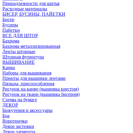
Принадлежности для шитья
Расходные материалы
БИСЕР, БУСИНЫ, ПАЙЕТКИ
Бисер
Бусины
Пайетки
ВСЕ ДЛЯ ШТОР
Бахрома
Бахрома металлизированная
Ленты шторные
Шторная фурнитура
ВЫШИВАНИЕ
Канва
Наборы для вышивания
Принты для вышивки лентами
Пяльцы, приспособления
Рисунок на канве (вышивка крестом)
Рисунок на ткани (вышивка бисером)
Схемы на бумаге
ДЕКОР
Бижутерия и аксессуары
Боа
Воротнички
Декор застежки
Декор элементы