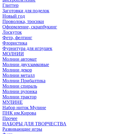
Глиттер
Заготовки для поделок
Новый год
Проволока, тросики
Оформление, скрапбукинг
Лоскуток
Фетр, фелтинг
Флористика
Фурнитура для игрушек
МОЛНИИ
Молнии автомат
Молнии двухзамковые
Молнии декор
Молнии металл
Молнии Прибалтика
Молнии спираль
Молнии рулонка
Молнии трактор
МУЛИНЕ
Набор ниток Мулине
ПНК им.Кирова
Прочее
НАБОРЫ ДЛЯ ТВОРЧЕСТВА
Развивающие игры