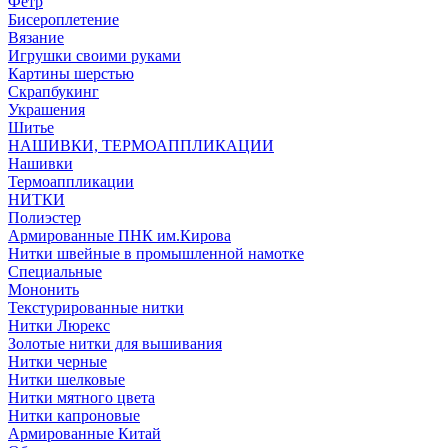
Фетр
Бисероплетение
Вязание
Игрушки своими руками
Картины шерстью
Скрапбукинг
Украшения
Шитье
НАШИВКИ, ТЕРМОАППЛИКАЦИИ
Нашивки
Термоаппликации
НИТКИ
Полиэстер
Армированные ПНК им.Кирова
Нитки швейные в промышленной намотке
Специальные
Мононить
Текстурированные нитки
Нитки Люрекс
Золотые нитки для вышивания
Нитки черные
Нитки шелковые
Нитки мятного цвета
Нитки капроновые
Армированные Китай