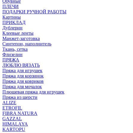
Обувные
ПЛЕЧИ
ПОДАРКИ РУЧНОЙ РАБОТЫ
Картины
ПРИКЛАД
Дублерин
Клеевые ленты
Манжет-заготовка
Синтепон, наполнитель
Ткань, сетка
Флизелин
ПРЯЖА
ЛЮБЛЮ ВЯЗАТЬ
Пряжа для игрушек
Пряжа для корзинок
Пряжа для ковриков
Пряжа для мочалок
Плюшевая пряжа для игрушек
Пряжа из шерсти
ALIZE
ETROFIL
FIBRA NATURA
GAZZAL
HIMALAYA
KARTOPU