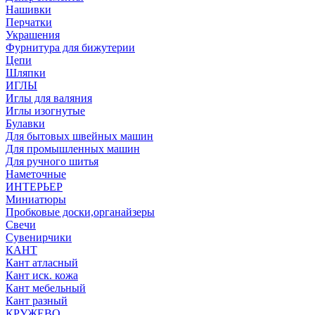
Нашивки
Перчатки
Украшения
Фурнитура для бижутерии
Цепи
Шляпки
ИГЛЫ
Иглы для валяния
Иглы изогнутые
Булавки
Для бытовых швейных машин
Для промышленных машин
Для ручного шитья
Наметочные
ИНТЕРЬЕР
Миниатюры
Пробковые доски,органайзеры
Свечи
Сувенирчики
КАНТ
Кант атласный
Кант иск. кожа
Кант мебельный
Кант разный
КРУЖЕВО