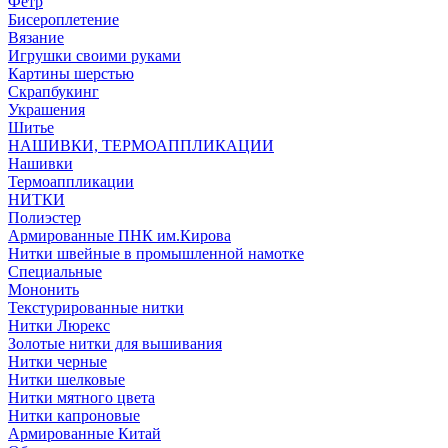
Фетр
Бисероплетение
Вязание
Игрушки своими руками
Картины шерстью
Скрапбукинг
Украшения
Шитье
НАШИВКИ, ТЕРМОАППЛИКАЦИИ
Нашивки
Термоаппликации
НИТКИ
Полиэстер
Армированные ПНК им.Кирова
Нитки швейные в промышленной намотке
Специальные
Мононить
Текстурированные нитки
Нитки Люрекс
Золотые нитки для вышивания
Нитки черные
Нитки шелковые
Нитки мятного цвета
Нитки капроновые
Армированные Китай