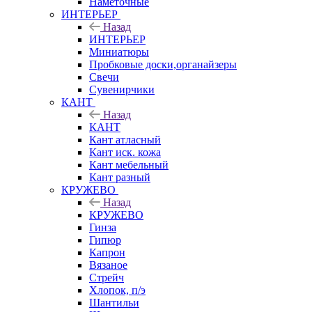
Наметочные
ИНТЕРЬЕР
Назад
ИНТЕРЬЕР
Миниатюры
Пробковые доски,органайзеры
Свечи
Сувенирчики
КАНТ
Назад
КАНТ
Кант атласный
Кант иск. кожа
Кант мебельный
Кант разный
КРУЖЕВО
Назад
КРУЖЕВО
Гинза
Гипюр
Капрон
Вязаное
Стрейч
Хлопок, п/э
Шантильи