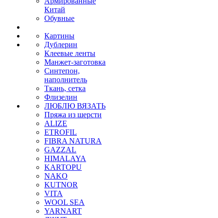
Армированные
Китай
Обувные
Картины
Дублерин
Клеевые ленты
Манжет-заготовка
Синтепон,
наполнитель
Ткань, сетка
Флизелин
ЛЮБЛЮ ВЯЗАТЬ
Пряжа из шерсти
ALIZE
ETROFIL
FIBRA NATURA
GAZZAL
HIMALAYA
KARTOPU
NAKO
KUTNOR
VITA
WOOL SEA
YARNART