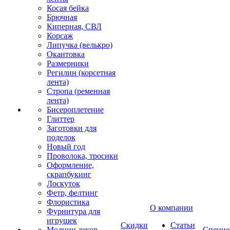
Косая бейка
Брючная
Киперная, СВЛ
Корсаж
Липучка (велькро)
Окантовка
Размерники
Регилин (корсетная
лента)
Стропа (ременная
лента)
Бисероплетение
Глиттер
Заготовки для
поделок
Новый год
Проволока, тросики
Оформление,
скрапбукинг
Лоскуток
Фетр, фелтинг
Флористика
О компании
Фурнитура для
игрушек
Скидки
Статьи
Молнии декор
Спецце