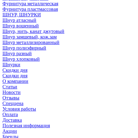
Фурнитура металлическая
Фурнитура пластмассовая
ШНУР, ШНУРКИ
Шнур атласный
Шнур вощенный
Шнур, нить, канат джутовый
Шнур замшевый, кож.зам
Шнур металлизированный
Шнур полиэфирный
Шнур разный
Шнур хлопковый
Шнурки
Скидки дня
Скидки дня
О компании
Статьи
Новости
Отзывы
Спеццена
Условия работы
Оплата
Доставка
Полезная информация
Акции
Бренды