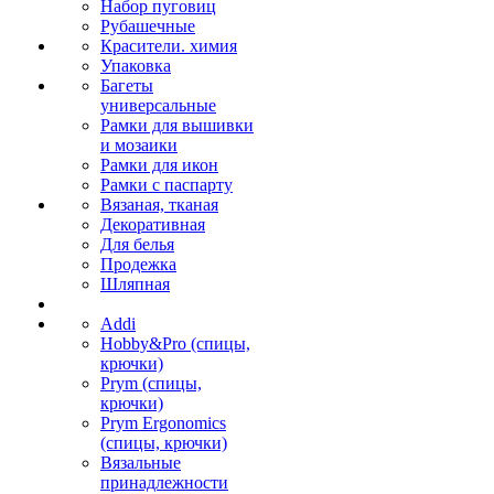
Набор пуговиц
Рубашечные
Красители. химия
Упаковка
Багеты
универсальные
Рамки для вышивки
и мозаики
Рамки для икон
Рамки с паспарту
Вязаная, тканая
Декоративная
Для белья
Продежка
Шляпная
Addi
Hobby&Pro (спицы,
крючки)
Prym (спицы,
крючки)
Prym Ergonomics
(спицы, крючки)
Вязальные
принадлежности