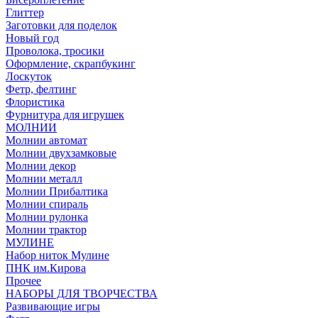
Глиттер
Заготовки для поделок
Новый год
Проволока, тросики
Оформление, скрапбукинг
Лоскуток
Фетр, фелтинг
Флористика
Фурнитура для игрушек
МОЛНИИ
Молнии автомат
Молнии двухзамковые
Молнии декор
Молнии металл
Молнии Прибалтика
Молнии спираль
Молнии рулонка
Молнии трактор
МУЛИНЕ
Набор ниток Мулине
ПНК им.Кирова
Прочее
НАБОРЫ ДЛЯ ТВОРЧЕСТВА
Развивающие игры