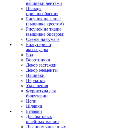
вышивки лентами
Пяльцы,
приспособления
Рисунок на канве
(вышивка крестом)
Рисунок на ткани
(вышивка бисером)
Схемы на бумаге
Бижутерия и
аксессуары
Боа
Воротнички
Декор застежки
Декор элементы
Нашивки
Перчатки
Украшения
Фурнитура для
бижутерии
Цепи
Шляпки
Булавки
Для бытовых
швейных машин
Для промышленных