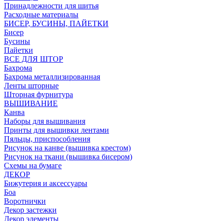
Принадлежности для шитья
Расходные материалы
БИСЕР, БУСИНЫ, ПАЙЕТКИ
Бисер
Бусины
Пайетки
ВСЕ ДЛЯ ШТОР
Бахрома
Бахрома металлизированная
Ленты шторные
Шторная фурнитура
ВЫШИВАНИЕ
Канва
Наборы для вышивания
Принты для вышивки лентами
Пяльцы, приспособления
Рисунок на канве (вышивка крестом)
Рисунок на ткани (вышивка бисером)
Схемы на бумаге
ДЕКОР
Бижутерия и аксессуары
Боа
Воротнички
Декор застежки
Декор элементы