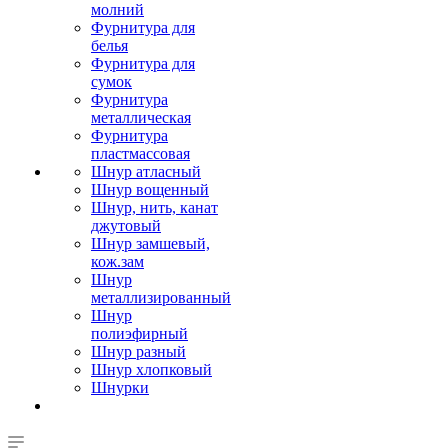
молний
Фурнитура для
белья
Фурнитура для
сумок
Фурнитура
металлическая
Фурнитура
пластмассовая
Шнур атласный
Шнур вощенный
Шнур, нить, канат
джутовый
Шнур замшевый,
кож.зам
Шнур
металлизированный
Шнур
полиэфирный
Шнур разный
Шнур хлопковый
Шнурки