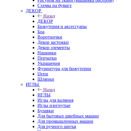
Рисунок на ткани (вышивка бисером)
Схемы на бумаге
ДЕКОР
Назад
ДЕКОР
Бижутерия и аксессуары
Боа
Воротнички
Декор застежки
Декор элементы
Нашивки
Перчатки
Украшения
Фурнитура для бижутерии
Цепи
Шляпки
ИГЛЫ
Назад
ИГЛЫ
Иглы для валяния
Иглы изогнутые
Булавки
Для бытовых швейных машин
Для промышленных машин
Для ручного шитья