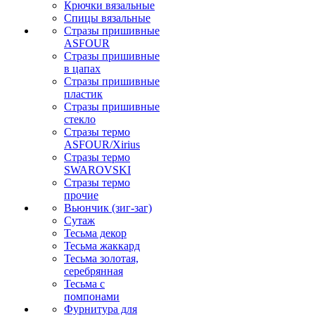
Крючки вязальные
Спицы вязальные
Стразы пришивные
ASFOUR
Стразы пришивные
в цапах
Стразы пришивные
пластик
Стразы пришивные
стекло
Стразы термо
ASFOUR/Xirius
Стразы термо
SWAROVSKI
Стразы термо
прочие
Вьюнчик (зиг-заг)
Сутаж
Тесьма декор
Тесьма жаккард
Тесьма золотая,
серебрянная
Тесьма с
помпонами
Фурнитура для