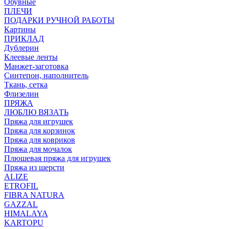
Обувные
ПЛЕЧИ
ПОДАРКИ РУЧНОЙ РАБОТЫ
Картины
ПРИКЛАД
Дублерин
Клеевые ленты
Манжет-заготовка
Синтепон, наполнитель
Ткань, сетка
Флизелин
ПРЯЖА
ЛЮБЛЮ ВЯЗАТЬ
Пряжа для игрушек
Пряжа для корзинок
Пряжа для ковриков
Пряжа для мочалок
Плюшевая пряжа для игрушек
Пряжа из шерсти
ALIZE
ETROFIL
FIBRA NATURA
GAZZAL
HIMALAYA
KARTOPU