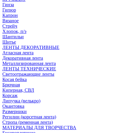
Гинза
Гипюр
Капрон
Вязаное
Стрейч
Хлопок, п/э
Шантильи
Шитье
ЛЕНТЫ ДЕКОРАТИВНЫЕ
Атласная лента
Декоративная лента
Металлизированная лента
ЛЕНТЫ ТЕХНИЧЕСКИЕ
Светоотражающие ленты
Косая бейка
Брючная
Киперная, СВЛ
Корсаж
Липучка (велькро)
Окантовка
Размерники
Регилин (корсетная лента)
Стропа (ременная лента)
МАТЕРИАЛЫ ДЛЯ ТВОРЧЕСТВА
Бисероплетение