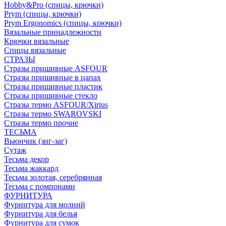
Hobby&Pro (спицы, крючки)
Prym (спицы, крючки)
Prym Ergonomics (спицы, крючки)
Вязальные принадлежности
Крючки вязальные
Спицы вязальные
СТРАЗЫ
Стразы пришивные ASFOUR
Стразы пришивные в цапах
Стразы пришивные пластик
Стразы пришивные стекло
Стразы термо ASFOUR/Xirius
Стразы термо SWAROVSKI
Стразы термо прочие
ТЕСЬМА
Вьюнчик (зиг-заг)
Сутаж
Тесьма декор
Тесьма жаккард
Тесьма золотая, серебрянная
Тесьма с помпонами
ФУРНИТУРА
Фурнитура для молний
Фурнитура для белья
Фурнитура для сумок