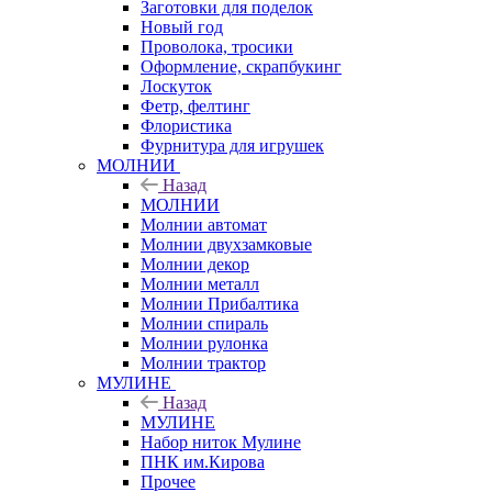
Заготовки для поделок
Новый год
Проволока, тросики
Оформление, скрапбукинг
Лоскуток
Фетр, фелтинг
Флористика
Фурнитура для игрушек
МОЛНИИ
Назад
МОЛНИИ
Молнии автомат
Молнии двухзамковые
Молнии декор
Молнии металл
Молнии Прибалтика
Молнии спираль
Молнии рулонка
Молнии трактор
МУЛИНЕ
Назад
МУЛИНЕ
Набор ниток Мулине
ПНК им.Кирова
Прочее