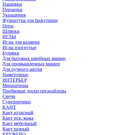
Нашивки
Перчатки
Украшения
Фурнитура для бижутерии
Цепи
Шляпки
ИГЛЫ
Иглы для валяния
Иглы изогнутые
Булавки
Для бытовых швейных машин
Для промышленных машин
Для ручного шитья
Наметочные
ИНТЕРЬЕР
Миниатюры
Пробковые доски,органайзеры
Свечи
Сувенирчики
КАНТ
Кант атласный
Кант иск. кожа
Кант мебельный
Кант разный
КРУЖЕВО