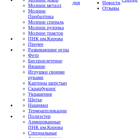
дня
Новости
Молнии металл
Отзывы
Молнии
Прибалтика
Молнии спираль
Молнии рулонка
Молнии трактор
ПНК им.Кирова
Прочее
Развивающие игры
Фетр
Бисероплетение
Вязание
Игрушки своими
руками
Картины шерстью
Скрапбукинг
Украшения
Шитье
Нашивки
Термоаппликации
Полиэстер
Армированные
ПНК им.Кирова
Специальные