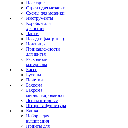
Наследие
Стразы для мозаики
Схемы для мозаики
Инструменты
Коробки для
хранения
Лапки
Насадки (матрицы)
Ножницы
Принадлежности
для шитья
Расходные
материалы
Бисер
Бусины
Пайетки
Бахрома
Бахрома
металлизированная
Ленты шторные
Шторная фурнитура
Канва
Наборы для
вышивания
Принты для