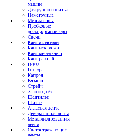
машин
Для ручного шитья
Наметочные
Миниатюры
Пробковые
доски,органайзеры
Свечи
Кант атласный
Кант иск. кожа
Кант мебельный
Кант разный
Гинза
Гипюр
Капрон
Вязаное
Стрейч
Хлопок, п/э
Шантильи
Шитье
Атласная лента
Декоративная лента
Металлизированная
лента
Светоотражающие
ленты