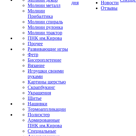
дня
Новости
Молнии металл
Отзывы
Молнии
Прибалтика
Молнии спираль
Молнии рулонка
Молнии трактор
ПНК им.Кирова
Прочее
Развивающие игры
Фетр
Бисероплетение
Вязание
Игрушки своими
руками
Картины шерстью
Скрапбукинг
Украшения
Шитье
Нашивки
Термоаппликации
Полиэстер
Армированные
ПНК им.Кирова
Специальные