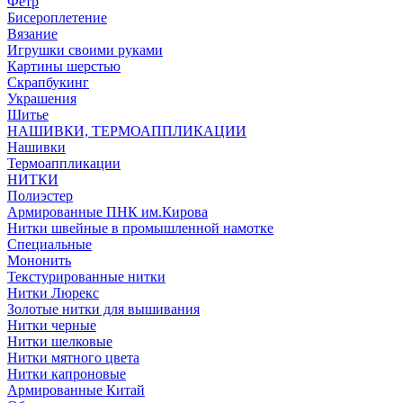
Фетр
Бисероплетение
Вязание
Игрушки своими руками
Картины шерстью
Скрапбукинг
Украшения
Шитье
НАШИВКИ, ТЕРМОАППЛИКАЦИИ
Нашивки
Термоаппликации
НИТКИ
Полиэстер
Армированные ПНК им.Кирова
Нитки швейные в промышленной намотке
Специальные
Мононить
Текстурированные нитки
Нитки Люрекс
Золотые нитки для вышивания
Нитки черные
Нитки шелковые
Нитки мятного цвета
Нитки капроновые
Армированные Китай