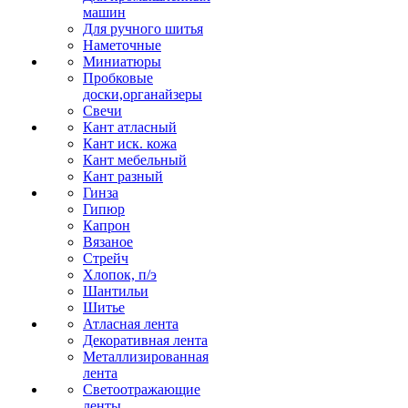
машин
Для ручного шитья
Наметочные
Миниатюры
Пробковые
доски,органайзеры
Свечи
Кант атласный
Кант иск. кожа
Кант мебельный
Кант разный
Гинза
Гипюр
Капрон
Вязаное
Стрейч
Хлопок, п/э
Шантильи
Шитье
Атласная лента
Декоративная лента
Металлизированная
лента
Светоотражающие
ленты