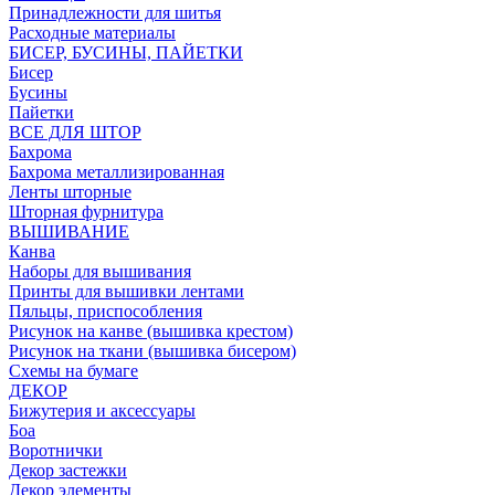
Принадлежности для шитья
Расходные материалы
БИСЕР, БУСИНЫ, ПАЙЕТКИ
Бисер
Бусины
Пайетки
ВСЕ ДЛЯ ШТОР
Бахрома
Бахрома металлизированная
Ленты шторные
Шторная фурнитура
ВЫШИВАНИЕ
Канва
Наборы для вышивания
Принты для вышивки лентами
Пяльцы, приспособления
Рисунок на канве (вышивка крестом)
Рисунок на ткани (вышивка бисером)
Схемы на бумаге
ДЕКОР
Бижутерия и аксессуары
Боа
Воротнички
Декор застежки
Декор элементы