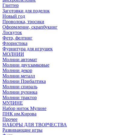
Глиттер
Заготовки для поделок
Новый год
Проволока, тросики
Оформление, скрапбукинг
Лоскуток
Фетр, фелтинг
Флористика
Фурнитура для игрушек
МОЛНИИ
Молнии автомат
Молнии двухзамковые
Молнии декор
Молнии металл
Молнии Прибалтика
Молнии спираль
Молнии рулонка
Молнии трактор
МУЛИНЕ
Набор ниток Мулине
ПНК им.Кирова
Прочее
НАБОРЫ ДЛЯ ТВОРЧЕСТВА
Развивающие игры