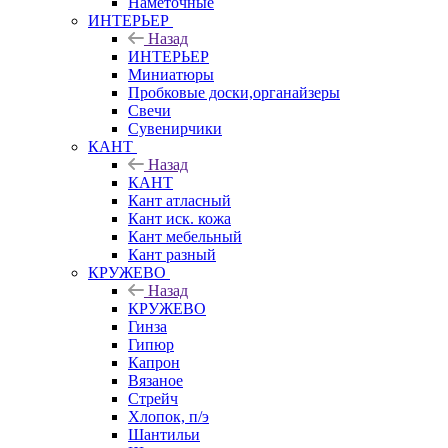
Наметочные
ИНТЕРЬЕР
Назад
ИНТЕРЬЕР
Миниатюры
Пробковые доски,органайзеры
Свечи
Сувенирчики
КАНТ
Назад
КАНТ
Кант атласный
Кант иск. кожа
Кант мебельный
Кант разный
КРУЖЕВО
Назад
КРУЖЕВО
Гинза
Гипюр
Капрон
Вязаное
Стрейч
Хлопок, п/э
Шантильи