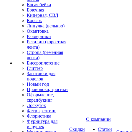
Косая бейка
Брючная
Киперная, СВЛ
Корсаж
Липучка (велькро)
Окантовка
Размерники
Регилин (корсетная
лента)
Стропа (ременная
лента)
Бисероплетение
Глиттер
Заготовки для
поделок
Новый год
Проволока, тросики
Оформление,
скрапбукинг
Лоскуток
Фетр, фелтинг
Флористика
О компании
Фурнитура для
игрушек
Скидки
Статьи
Молнии декор
Спецце