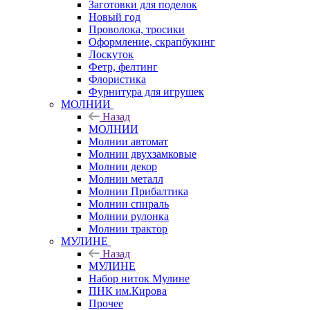
Заготовки для поделок
Новый год
Проволока, тросики
Оформление, скрапбукинг
Лоскуток
Фетр, фелтинг
Флористика
Фурнитура для игрушек
МОЛНИИ
Назад
МОЛНИИ
Молнии автомат
Молнии двухзамковые
Молнии декор
Молнии металл
Молнии Прибалтика
Молнии спираль
Молнии рулонка
Молнии трактор
МУЛИНЕ
Назад
МУЛИНЕ
Набор ниток Мулине
ПНК им.Кирова
Прочее