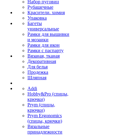
Набор пуговиц
Рубашечные
Красители. химия
Упаковка
Багеты
универсальные
Рамки для вышивки
и мозаики
Рамки для икон
Рамки с паспарту
Вязаная, тканая
Декоративная
Для белья
Продежка
Шляпная
Addi
Hobby&Pro (спицы,
крючки)
Prym (спицы,
крючки)
Prym Ergonomics
(спицы, крючки)
Вязальные
принадлежности