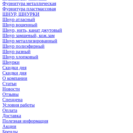
Фурнитура металлическая
Фурнитура пластмассовая
ШНУР, ШНУРКИ
Шнур атласный
Шнур вощенный
Шнур, нить, канат джутовый
Шнур замшевый, кож.зам
Шнур металлизированный
Шнур полиэфирный
Шнур разный
Шнур хлопковый
Шнурки
Скидки дня
Скидки дня
О компании
Статьи
Новости
Отзывы
Спеццена
Условия работы
Оплата
Доставка
Полезная информация
Акции
Бренды