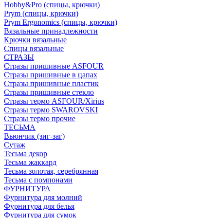
Hobby&Pro (спицы, крючки)
Prym (спицы, крючки)
Prym Ergonomics (спицы, крючки)
Вязальные принадлежности
Крючки вязальные
Спицы вязальные
СТРАЗЫ
Стразы пришивные ASFOUR
Стразы пришивные в цапах
Стразы пришивные пластик
Стразы пришивные стекло
Стразы термо ASFOUR/Xirius
Стразы термо SWAROVSKI
Стразы термо прочие
ТЕСЬМА
Вьюнчик (зиг-заг)
Сутаж
Тесьма декор
Тесьма жаккард
Тесьма золотая, серебрянная
Тесьма с помпонами
ФУРНИТУРА
Фурнитура для молний
Фурнитура для белья
Фурнитура для сумок