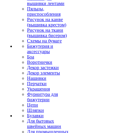
вышивки лентами
Пяльцы,
приспособления
Рисунок на канве
(вышивка крестом)
Рисунок на ткани
(вышивка бисером)
Схемы на бумаге
Бижутерия и
аксессуары
Боа
Воротнички
Декор застежки
Декор элементы
Нашивки
Перчатки
Украшения
Фурнитура для
бижутерии
Цепи
Шляпки
Булавки
Для бытовых
швейных машин
Для промышленных