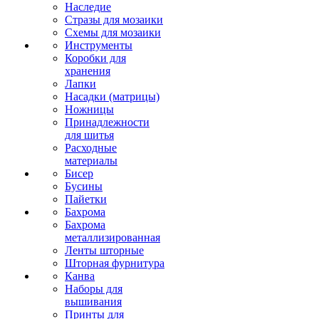
Наследие
Стразы для мозаики
Схемы для мозаики
Инструменты
Коробки для
хранения
Лапки
Насадки (матрицы)
Ножницы
Принадлежности
для шитья
Расходные
материалы
Бисер
Бусины
Пайетки
Бахрома
Бахрома
металлизированная
Ленты шторные
Шторная фурнитура
Канва
Наборы для
вышивания
Принты для