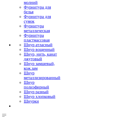
молний
Фурнитура для
белья
Фурнитура для
сумок
Фурнитура
металлическая
Фурнитура
пластмассовая
Шнур атласный
Шнур вощенный
Шнур, нить, канат
джутовый
Шнур замшевый,
кож.зам
Шнур
металлизированный
Шнур
полиэфирный
Шнур разный
Шнур хлопковый
Шнурки