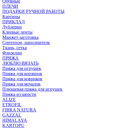
Обувные
ПЛЕЧИ
ПОДАРКИ РУЧНОЙ РАБОТЫ
Картины
ПРИКЛАД
Дублерин
Клеевые ленты
Манжет-заготовка
Синтепон, наполнитель
Ткань, сетка
Флизелин
ПРЯЖА
ЛЮБЛЮ ВЯЗАТЬ
Пряжа для игрушек
Пряжа для корзинок
Пряжа для ковриков
Пряжа для мочалок
Плюшевая пряжа для игрушек
Пряжа из шерсти
ALIZE
ETROFIL
FIBRA NATURA
GAZZAL
HIMALAYA
KARTOPU