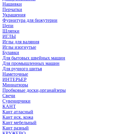
Нашивки
Перчатки
Украшения
Фурнитура для бижутерии
Цепи
Шляпки
ИГЛЫ
Иглы для валяния
Иглы изогнутые
Булавки
Для бытовых швейных машин
Для промышленных машин
Для ручного шитья
Наметочные
ИНТЕРЬЕР
Миниатюры
Пробковые доски,органайзеры
Свечи
Сувенирчики
КАНТ
Кант атласный
Кант иск. кожа
Кант мебельный
Кант разный
КРУЖЕВО