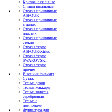
Крючки вязальные
Спицы вязальные
Стразы пришивные
ASFOUR
Стразы пришивные
в цапах
Стразы пришивные
пластик
Стразы пришивные
стекло
Стразы термо
ASFOUR/Xirius
Стразы термо
SWAROVSKI
Стразы термо
прочие
Вьюнчик (зиг-заг)
Сутаж
Тесьма декор
Тесьма жаккард
Тесьма золотая,
серебрянная
Тесьма с
помпонами
Фурнитура для