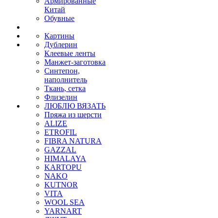
Армированные
Китай
Обувные
Картины
Дублерин
Клеевые ленты
Манжет-заготовка
Синтепон,
наполнитель
Ткань, сетка
Флизелин
ЛЮБЛЮ ВЯЗАТЬ
Пряжа из шерсти
ALIZE
ETROFIL
FIBRA NATURA
GAZZAL
HIMALAYA
KARTOPU
NAKO
KUTNOR
VITA
WOOL SEA
YARNART