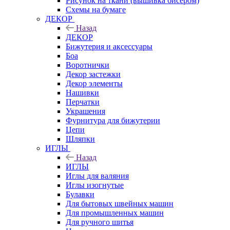
Рисунок на ткани (вышивка бисером)
Схемы на бумаге
ДЕКОР
Назад
ДЕКОР
Бижутерия и аксессуары
Боа
Воротнички
Декор застежки
Декор элементы
Нашивки
Перчатки
Украшения
Фурнитура для бижутерии
Цепи
Шляпки
ИГЛЫ
Назад
ИГЛЫ
Иглы для валяния
Иглы изогнутые
Булавки
Для бытовых швейных машин
Для промышленных машин
Для ручного шитья