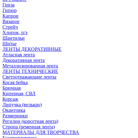
Гинза
Гипюр
Капрон
Вязаное
Стрейч
Хлопок, п/э
Шантильи
Шитье
ЛЕНТЫ ДЕКОРАТИВНЫЕ
Атласная лента
Декоративная лента
Металлизированная лента
ЛЕНТЫ ТЕХНИЧЕСКИЕ
Светоотражающие ленты
Косая бейка
Брючная
Киперная, СВЛ
Корсаж
Липучка (велькро)
Окантовка
Размерники
Регилин (корсетная лента)
Стропа (ременная лента)
МАТЕРИАЛЫ ДЛЯ ТВОРЧЕСТВА
Бисероплетение