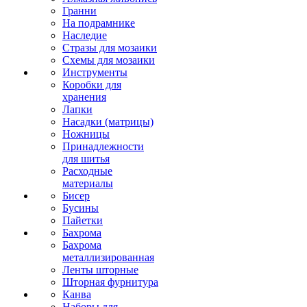
Гранни
На подрамнике
Наследие
Стразы для мозаики
Схемы для мозаики
Инструменты
Коробки для
хранения
Лапки
Насадки (матрицы)
Ножницы
Принадлежности
для шитья
Расходные
материалы
Бисер
Бусины
Пайетки
Бахрома
Бахрома
металлизированная
Ленты шторные
Шторная фурнитура
Канва
Наборы для