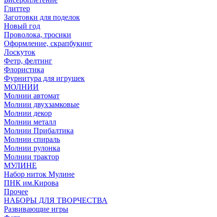
Глиттер
Заготовки для поделок
Новый год
Проволока, тросики
Оформление, скрапбукинг
Лоскуток
Фетр, фелтинг
Флористика
Фурнитура для игрушек
МОЛНИИ
Молнии автомат
Молнии двухзамковые
Молнии декор
Молнии металл
Молнии Прибалтика
Молнии спираль
Молнии рулонка
Молнии трактор
МУЛИНЕ
Набор ниток Мулине
ПНК им.Кирова
Прочее
НАБОРЫ ДЛЯ ТВОРЧЕСТВА
Развивающие игры