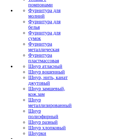
помпонами
Фурнитура для
молний
Фурнитура для
белья
Фурнитура для
сумок
Фурнитура
металлическая
Фурнитура
пластмассовая
Шнур атласный
Шнур вощенный
Шнур, нить, канат
джутовый
Шнур замшевый,
кож.зам
Шнур
металлизированный
Шнур
полиэфирный
Шнур разный
Шнур хлопковый
Шнурки