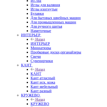
ИГЛЫ
Иглы для валяния
Иглы изогнутые
Булавки
Для бытовых швейных машин
Для промышленных машин
Для ручного шитья
Наметочные
ИНТЕРЬЕР
Назад
ИНТЕРЬЕР
Миниатюры
Пробковые доски,органайзеры
Свечи
Сувенирчики
КАНТ
Назад
КАНТ
Кант атласный
Кант иск. кожа
Кант мебельный
Кант разный
КРУЖЕВО
Назад
КРУЖЕВО