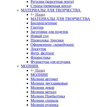
Регилин (корсетная лента)
Стропа (ременная лента)
МАТЕРИАЛЫ ДЛЯ ТВОРЧЕСТВА
Назад
МАТЕРИАЛЫ ДЛЯ ТВОРЧЕСТВА
Бисероплетение
Глиттер
Заготовки для поделок
Новый год
Проволока, тросики
Оформление, скрапбукинг
Лоскуток
Фетр, фелтинг
Флористика
Фурнитура для игрушек
МОЛНИИ
Назад
МОЛНИИ
Молнии автомат
Молнии двухзамковые
Молнии декор
Молнии металл
Молнии Прибалтика
Молнии спираль
Молнии рулонка