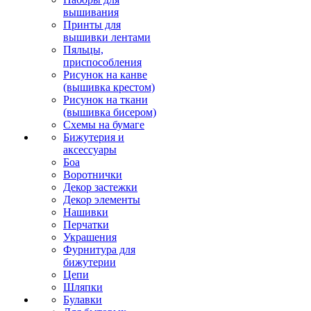
вышивания
Принты для
вышивки лентами
Пяльцы,
приспособления
Рисунок на канве
(вышивка крестом)
Рисунок на ткани
(вышивка бисером)
Схемы на бумаге
Бижутерия и
аксессуары
Боа
Воротнички
Декор застежки
Декор элементы
Нашивки
Перчатки
Украшения
Фурнитура для
бижутерии
Цепи
Шляпки
Булавки