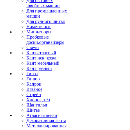
Для бытовых
швейных машин
Для промышленных
машин
Для ручного шитья
Наметочные
Миниатюры
Пробковые
доски,органайзеры
Свечи
Кант атласный
Кант иск. кожа
Кант мебельный
Кант разный
Гинза
Гипюр
Капрон
Вязаное
Стрейч
Хлопок, п/э
Шантильи
Шитье
Атласная лента
Декоративная лента
Металлизированная