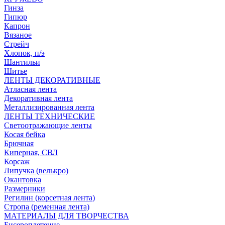
Гинза
Гипюр
Капрон
Вязаное
Стрейч
Хлопок, п/э
Шантильи
Шитье
ЛЕНТЫ ДЕКОРАТИВНЫЕ
Атласная лента
Декоративная лента
Металлизированная лента
ЛЕНТЫ ТЕХНИЧЕСКИЕ
Светоотражающие ленты
Косая бейка
Брючная
Киперная, СВЛ
Корсаж
Липучка (велькро)
Окантовка
Размерники
Регилин (корсетная лента)
Стропа (ременная лента)
МАТЕРИАЛЫ ДЛЯ ТВОРЧЕСТВА
Бисероплетение