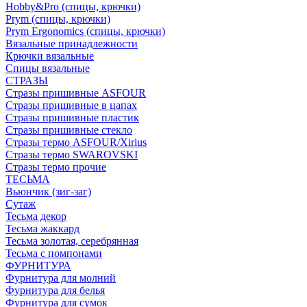
Hobby&Pro (спицы, крючки)
Prym (спицы, крючки)
Prym Ergonomics (спицы, крючки)
Вязальные принадлежности
Крючки вязальные
Спицы вязальные
СТРАЗЫ
Стразы пришивные ASFOUR
Стразы пришивные в цапах
Стразы пришивные пластик
Стразы пришивные стекло
Стразы термо ASFOUR/Xirius
Стразы термо SWAROVSKI
Стразы термо прочие
ТЕСЬМА
Вьюнчик (зиг-заг)
Сутаж
Тесьма декор
Тесьма жаккард
Тесьма золотая, серебрянная
Тесьма с помпонами
ФУРНИТУРА
Фурнитура для молний
Фурнитура для белья
Фурнитура для сумок