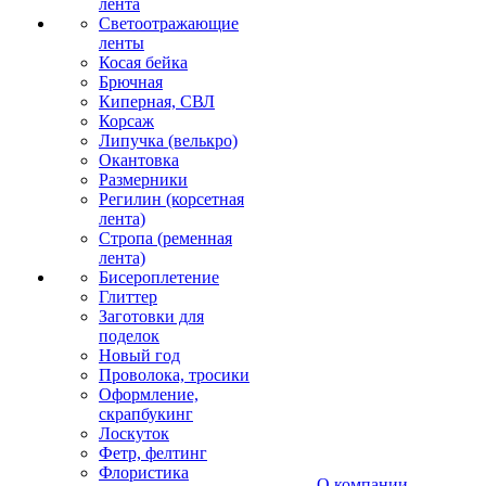
лента
Светоотражающие
ленты
Косая бейка
Брючная
Киперная, СВЛ
Корсаж
Липучка (велькро)
Окантовка
Размерники
Регилин (корсетная
лента)
Стропа (ременная
лента)
Бисероплетение
Глиттер
Заготовки для
поделок
Новый год
Проволока, тросики
Оформление,
скрапбукинг
Лоскуток
Фетр, фелтинг
Флористика
О компании