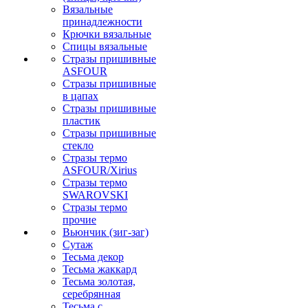
Вязальные
принадлежности
Крючки вязальные
Спицы вязальные
Стразы пришивные
ASFOUR
Стразы пришивные
в цапах
Стразы пришивные
пластик
Стразы пришивные
стекло
Стразы термо
ASFOUR/Xirius
Стразы термо
SWAROVSKI
Стразы термо
прочие
Вьюнчик (зиг-заг)
Сутаж
Тесьма декор
Тесьма жаккард
Тесьма золотая,
серебрянная
Тесьма с