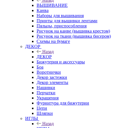
Назад
ВЫШИВАНИЕ
Канва
Наборы для вышивания
Принты для вышивки лентами
Пяльцы, приспособления
Рисунок на канве (вышивка крестом)
Рисунок на ткани (вышивка бисером)
Схемы на бумаге
ДЕКОР
Назад
ДЕКОР
Бижутерия и аксессуары
Боа
Воротнички
Декор застежки
Декор элементы
Нашивки
Перчатки
Украшения
Фурнитура для бижутерии
Цепи
Шляпки
ИГЛЫ
Назад