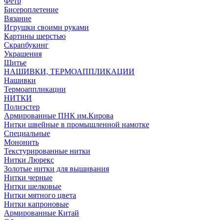
Фетр
Бисероплетение
Вязание
Игрушки своими руками
Картины шерстью
Скрапбукинг
Украшения
Шитье
НАШИВКИ, ТЕРМОАППЛИКАЦИИ
Нашивки
Термоаппликации
НИТКИ
Полиэстер
Армированные ПНК им.Кирова
Нитки швейные в промышленной намотке
Специальные
Мононить
Текстурированные нитки
Нитки Люрекс
Золотые нитки для вышивания
Нитки черные
Нитки шелковые
Нитки мятного цвета
Нитки капроновые
Армированные Китай