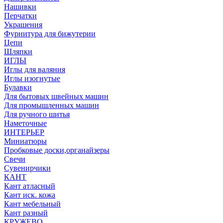
Нашивки
Перчатки
Украшения
Фурнитура для бижутерии
Цепи
Шляпки
ИГЛЫ
Иглы для валяния
Иглы изогнутые
Булавки
Для бытовых швейных машин
Для промышленных машин
Для ручного шитья
Наметочные
ИНТЕРЬЕР
Миниатюры
Пробковые доски,органайзеры
Свечи
Сувенирчики
КАНТ
Кант атласный
Кант иск. кожа
Кант мебельный
Кант разный
КРУЖЕВО