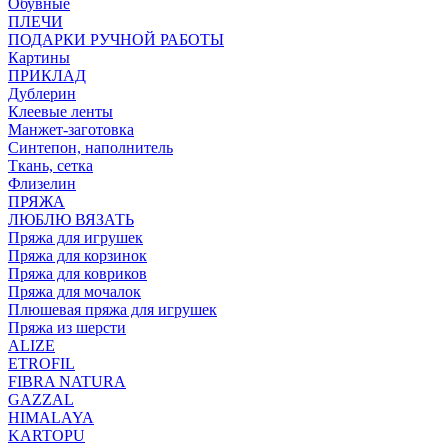
Обувные
ПЛЕЧИ
ПОДАРКИ РУЧНОЙ РАБОТЫ
Картины
ПРИКЛАД
Дублерин
Клеевые ленты
Манжет-заготовка
Синтепон, наполнитель
Ткань, сетка
Флизелин
ПРЯЖА
ЛЮБЛЮ ВЯЗАТЬ
Пряжа для игрушек
Пряжа для корзинок
Пряжа для ковриков
Пряжа для мочалок
Плюшевая пряжа для игрушек
Пряжа из шерсти
ALIZE
ETROFIL
FIBRA NATURA
GAZZAL
HIMALAYA
KARTOPU