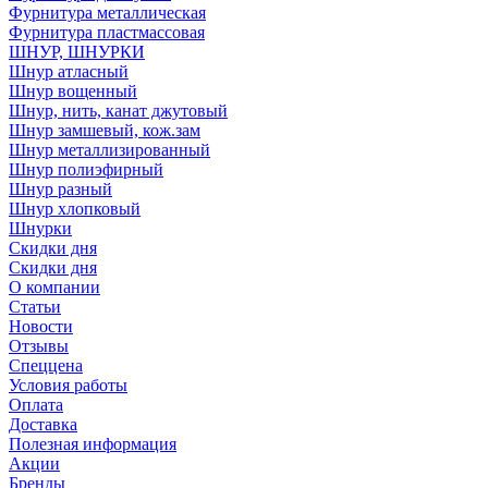
Фурнитура металлическая
Фурнитура пластмассовая
ШНУР, ШНУРКИ
Шнур атласный
Шнур вощенный
Шнур, нить, канат джутовый
Шнур замшевый, кож.зам
Шнур металлизированный
Шнур полиэфирный
Шнур разный
Шнур хлопковый
Шнурки
Скидки дня
Скидки дня
О компании
Статьи
Новости
Отзывы
Спеццена
Условия работы
Оплата
Доставка
Полезная информация
Акции
Бренды