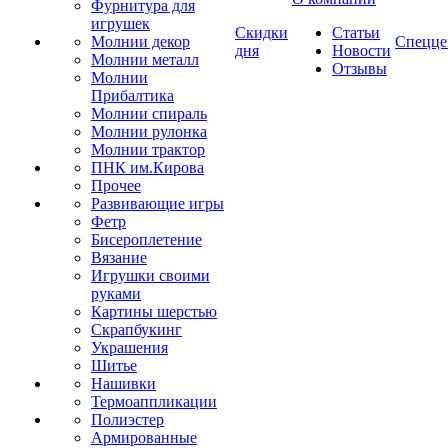
Фурнитура для
игрушек
Скидки
Статьи
Молнии декор
Спецце
дня
Новости
Молнии металл
Отзывы
Молнии
Прибалтика
Молнии спираль
Молнии рулонка
Молнии трактор
ПНК им.Кирова
Прочее
Развивающие игры
Фетр
Бисероплетение
Вязание
Игрушки своими
руками
Картины шерстью
Скрапбукинг
Украшения
Шитье
Нашивки
Термоаппликации
Полиэстер
Армированные