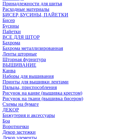
Принадлежности для шитья
Расходные материалы
БИСЕР, БУСИНЫ, ПАЙЕТКИ
Бисер
Бусины
Пайетки
ВСЕ ДЛЯ ШТОР
Бахрома
Бахрома металлизированная
Ленты шторные
Шторная фурнитура
ВЫШИВАНИЕ
Канва
Наборы для вышивания
Принты для вышивки лентами
Пяльцы, приспособления
Рисунок на канве (вышивка крестом)
Рисунок на ткани (вышивка бисером)
Схемы на бумаге
ДЕКОР
Бижутерия и аксессуары
Боа
Воротнички
Декор застежки
Декор элементы