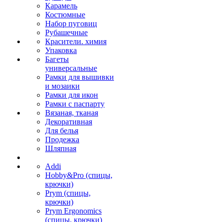
Карамель
Костюмные
Набор пуговиц
Рубашечные
Красители. химия
Упаковка
Багеты
универсальные
Рамки для вышивки
и мозаики
Рамки для икон
Рамки с паспарту
Вязаная, тканая
Декоративная
Для белья
Продежка
Шляпная
Addi
Hobby&Pro (спицы,
крючки)
Prym (спицы,
крючки)
Prym Ergonomics
(спицы, крючки)