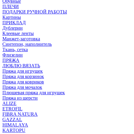
Обувные
ПЛЕЧИ
ПОДАРКИ РУЧНОЙ РАБОТЫ
Картины
ПРИКЛАД
Дублерин
Клеевые ленты
Манжет-заготовка
Синтепон, наполнитель
Ткань, сетка
Флизелин
ПРЯЖА
ЛЮБЛЮ ВЯЗАТЬ
Пряжа для игрушек
Пряжа для корзинок
Пряжа для ковриков
Пряжа для мочалок
Плюшевая пряжа для игрушек
Пряжа из шерсти
ALIZE
ETROFIL
FIBRA NATURA
GAZZAL
HIMALAYA
KARTOPU