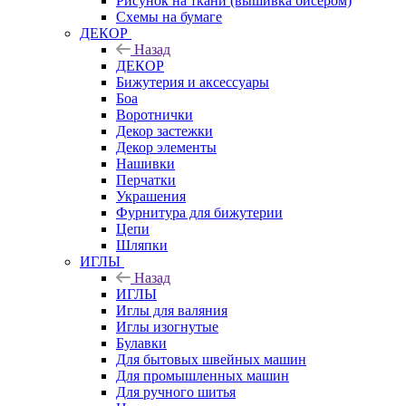
Рисунок на ткани (вышивка бисером)
Схемы на бумаге
ДЕКОР
Назад
ДЕКОР
Бижутерия и аксессуары
Боа
Воротнички
Декор застежки
Декор элементы
Нашивки
Перчатки
Украшения
Фурнитура для бижутерии
Цепи
Шляпки
ИГЛЫ
Назад
ИГЛЫ
Иглы для валяния
Иглы изогнутые
Булавки
Для бытовых швейных машин
Для промышленных машин
Для ручного шитья