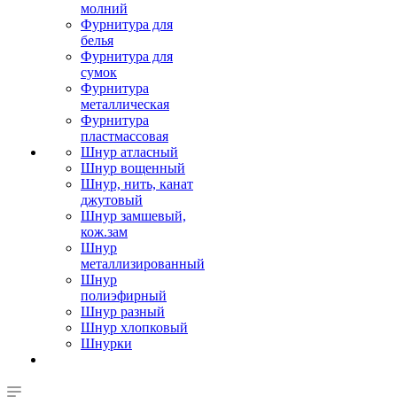
молний
Фурнитура для
белья
Фурнитура для
сумок
Фурнитура
металлическая
Фурнитура
пластмассовая
Шнур атласный
Шнур вощенный
Шнур, нить, канат
джутовый
Шнур замшевый,
кож.зам
Шнур
металлизированный
Шнур
полиэфирный
Шнур разный
Шнур хлопковый
Шнурки