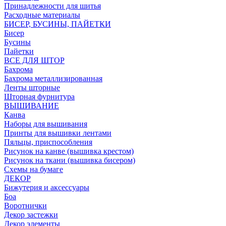
Принадлежности для шитья
Расходные материалы
БИСЕР, БУСИНЫ, ПАЙЕТКИ
Бисер
Бусины
Пайетки
ВСЕ ДЛЯ ШТОР
Бахрома
Бахрома металлизированная
Ленты шторные
Шторная фурнитура
ВЫШИВАНИЕ
Канва
Наборы для вышивания
Принты для вышивки лентами
Пяльцы, приспособления
Рисунок на канве (вышивка крестом)
Рисунок на ткани (вышивка бисером)
Схемы на бумаге
ДЕКОР
Бижутерия и аксессуары
Боа
Воротнички
Декор застежки
Декор элементы