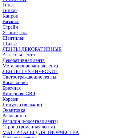
Гинза
Гипюр
Капрон
Вязаное
Стрейч
Хлопок, п/э
Шантильи
Шитье
ЛЕНТЫ ДЕКОРАТИВНЫЕ
Атласная лента
Декоративная лента
Металлизированная лента
ЛЕНТЫ ТЕХНИЧЕСКИЕ
Светоотражающие ленты
Косая бейка
Брючная
Киперная, СВЛ
Корсаж
Липучка (велькро)
Окантовка
Размерники
Регилин (корсетная лента)
Стропа (ременная лента)
МАТЕРИАЛЫ ДЛЯ ТВОРЧЕСТВА
Бисероплетение