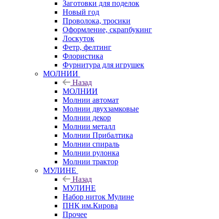
Заготовки для поделок
Новый год
Проволока, тросики
Оформление, скрапбукинг
Лоскуток
Фетр, фелтинг
Флористика
Фурнитура для игрушек
МОЛНИИ
Назад
МОЛНИИ
Молнии автомат
Молнии двухзамковые
Молнии декор
Молнии металл
Молнии Прибалтика
Молнии спираль
Молнии рулонка
Молнии трактор
МУЛИНЕ
Назад
МУЛИНЕ
Набор ниток Мулине
ПНК им.Кирова
Прочее