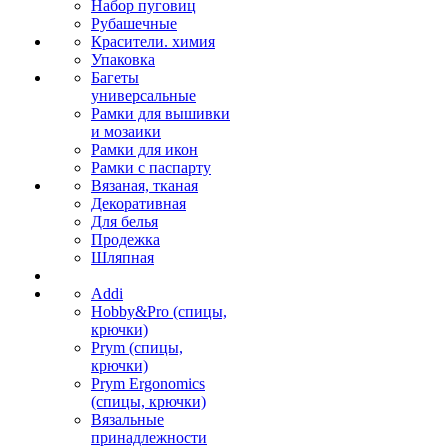
Набор пуговиц
Рубашечные
Красители. химия
Упаковка
Багеты
универсальные
Рамки для вышивки
и мозаики
Рамки для икон
Рамки с паспарту
Вязаная, тканая
Декоративная
Для белья
Продежка
Шляпная
Addi
Hobby&Pro (спицы,
крючки)
Prym (спицы,
крючки)
Prym Ergonomics
(спицы, крючки)
Вязальные
принадлежности