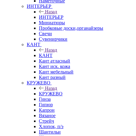
Наметочные
ИНТЕРЬЕР
Назад
ИНТЕРЬЕР
Миниатюры
Пробковые доски,органайзеры
Свечи
Сувенирчики
КАНТ
Назад
КАНТ
Кант атласный
Кант иск. кожа
Кант мебельный
Кант разный
КРУЖЕВО
Назад
КРУЖЕВО
Гинза
Гипюр
Капрон
Вязаное
Стрейч
Хлопок, п/э
Шантильи