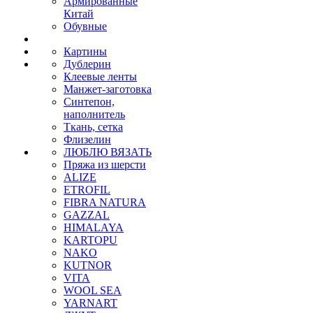
Армированные
Китай
Обувные
Картины
Дублерин
Клеевые ленты
Манжет-заготовка
Синтепон,
наполнитель
Ткань, сетка
Флизелин
ЛЮБЛЮ ВЯЗАТЬ
Пряжа из шерсти
ALIZE
ETROFIL
FIBRA NATURA
GAZZAL
HIMALAYA
KARTOPU
NAKO
KUTNOR
VITA
WOOL SEA
YARNART