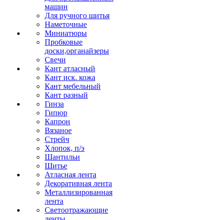
машин
Для ручного шитья
Наметочные
Миниатюры
Пробковые
доски,органайзеры
Свечи
Кант атласный
Кант иск. кожа
Кант мебельный
Кант разный
Гинза
Гипюр
Капрон
Вязаное
Стрейч
Хлопок, п/э
Шантильи
Шитье
Атласная лента
Декоративная лента
Металлизированная
лента
Светоотражающие
ленты