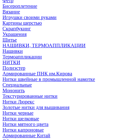
Фетр
Бисероплетение
Вязание
Игрушки своими руками
Картины шерстью
Скрапбукинг
Украшения
Шитье
НАШИВКИ, ТЕРМОАППЛИКАЦИИ
Нашивки
Термоаппликации
НИТКИ
Полиэстер
Армированные ПНК им.Кирова
Нитки швейные в промышленной намотке
Специальные
Мононить
Текстурированные нитки
Нитки Люрекс
Золотые нитки для вышивания
Нитки черные
Нитки шелковые
Нитки мятного цвета
Нитки капроновые
Армированные Китай