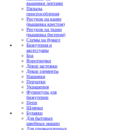
вышивки лентами
Пяльцы,
приспособления
Рисунок на канве
(вышивка крестом)
Рисунок на ткани
(вышивка бисером)
Схемы на бумаге
Бижутерия и
аксессуары
Боа
Воротнички
Декор застежки
Декор элементы
Нашивки
Перчатки
Украшения
Фурнитура для
бижутерии
Цепи
Шляпки
Булавки
Для бытовых
швейных машин
Для промышленных