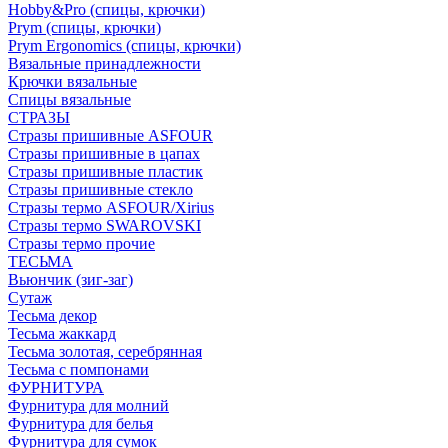
Hobby&Pro (спицы, крючки)
Prym (спицы, крючки)
Prym Ergonomics (спицы, крючки)
Вязальные принадлежности
Крючки вязальные
Спицы вязальные
СТРАЗЫ
Стразы пришивные ASFOUR
Стразы пришивные в цапах
Стразы пришивные пластик
Стразы пришивные стекло
Стразы термо ASFOUR/Xirius
Стразы термо SWAROVSKI
Стразы термо прочие
ТЕСЬМА
Вьюнчик (зиг-заг)
Сутаж
Тесьма декор
Тесьма жаккард
Тесьма золотая, серебрянная
Тесьма с помпонами
ФУРНИТУРА
Фурнитура для молний
Фурнитура для белья
Фурнитура для сумок