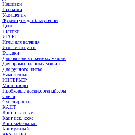
Нашивки
Перчатки
Украшения
Фурнитура для бижутерии
Цепи
Шляпки
ИГЛЫ
Иглы для валяния
Иглы изогнутые
Булавки
Для бытовых швейных машин
Для промышленных машин
Для ручного шитья
Наметочные
ИНТЕРЬЕР
Миниатюры
Пробковые доски,органайзеры
Свечи
Сувенирчики
КАНТ
Кант атласный
Кант иск. кожа
Кант мебельный
Кант разный
КРУЖЕВО