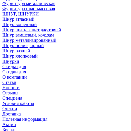
Фурнитура металлическая
Фурнитура пластмассовая
ШНУР, ШНУРКИ
Шнур атласный
Шнур вощенный
Шнур, нить, канат джутовый
Шнур замшевый, кож.зам
Шнур металлизированный
Шнур полиэфирный
Шнур разный
Шнур хлопковый
Шнурки
Скидки дня
Скидки дня
О компании
Статьи
Новости
Отзывы
Спеццена
Условия работы
Оплата
Доставка
Полезная информация
Акции
Бренды