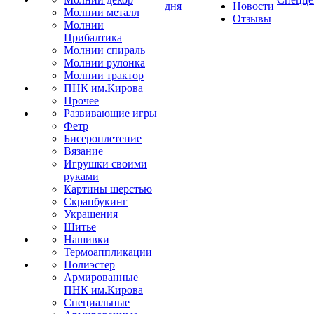
дня
Новости
Молнии металл
Отзывы
Молнии
Прибалтика
Молнии спираль
Молнии рулонка
Молнии трактор
ПНК им.Кирова
Прочее
Развивающие игры
Фетр
Бисероплетение
Вязание
Игрушки своими
руками
Картины шерстью
Скрапбукинг
Украшения
Шитье
Нашивки
Термоаппликации
Полиэстер
Армированные
ПНК им.Кирова
Специальные