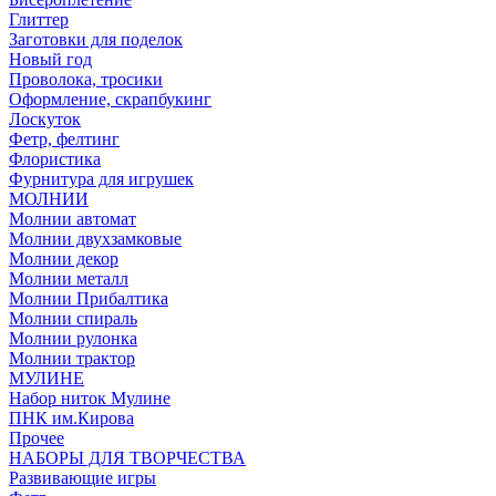
Глиттер
Заготовки для поделок
Новый год
Проволока, тросики
Оформление, скрапбукинг
Лоскуток
Фетр, фелтинг
Флористика
Фурнитура для игрушек
МОЛНИИ
Молнии автомат
Молнии двухзамковые
Молнии декор
Молнии металл
Молнии Прибалтика
Молнии спираль
Молнии рулонка
Молнии трактор
МУЛИНЕ
Набор ниток Мулине
ПНК им.Кирова
Прочее
НАБОРЫ ДЛЯ ТВОРЧЕСТВА
Развивающие игры