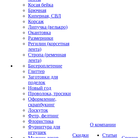
Косая бейка
Брючная
Киперная, СВЛ
Корсаж
Липучка (велькро)
Окантовка
Размерники
Регилин (корсетная
лента)
Стропа (ременная
лента)
Бисероплетение
Глиттер
Заготовки для
поделок
Новый год
Проволока, тросики
Оформление,
скрапбукинг
Лоскуток
Фетр, фелтинг
Флористика
О компании
Фурнитура для
игрушек
Скидки
Статьи
Молнии декор
Спецце