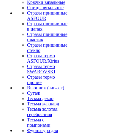
Крючки вязальные
Спицы вязальные
Стразы пришивные
ASFOUR
Стразы пришивные
в цапах
Стразы пришивные
пластик
Стразы пришивные
стекло
Стразы термо
ASFOUR/Xirius
Стразы термо
SWAROVSKI
Стразы термо
прочие
Вьюнчик (зиг-заг)
Сутаж
Тесьма декор
Тесьма жаккард
Тесьма золотая,
серебрянная
Тесьма с
помпонами
Фурнитура для