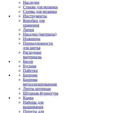
Наследие
Стразы для мозаики
Схемы для мозаики
Инструменты
Коробки для
хранения
Лапки
Насадки (матрицы)
Ножницы
Принадлежности
для шитья
Расходные
материалы
Бисер
Бусины
Пайетки
Бахрома
Бахрома
металлизированная
Ленты шторные
Шторная фурнитура
Канва
Наборы для
вышивания
Принты для