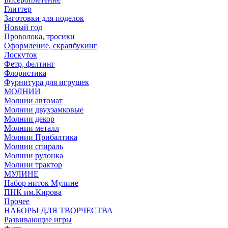
Глиттер
Заготовки для поделок
Новый год
Проволока, тросики
Оформление, скрапбукинг
Лоскуток
Фетр, фелтинг
Флористика
Фурнитура для игрушек
МОЛНИИ
Молнии автомат
Молнии двухзамковые
Молнии декор
Молнии металл
Молнии Прибалтика
Молнии спираль
Молнии рулонка
Молнии трактор
МУЛИНЕ
Набор ниток Мулине
ПНК им.Кирова
Прочее
НАБОРЫ ДЛЯ ТВОРЧЕСТВА
Развивающие игры