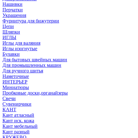
Нашивки
Перчатки
Украшения
Фурнитура для бижутерии
Цепи
Шляпки
ИГЛЫ
Иглы для валяния
Иглы изогнутые
Булавки
Для бытовых швейных машин
Для промышленных машин
Для ручного шитья
Наметочные
ИНТЕРЬЕР
Миниатюры
Пробковые доски,органайзеры
Свечи
Сувенирчики
КАНТ
Кант атласный
Кант иск. кожа
Кант мебельный
Кант разный
КРУЖЕВО