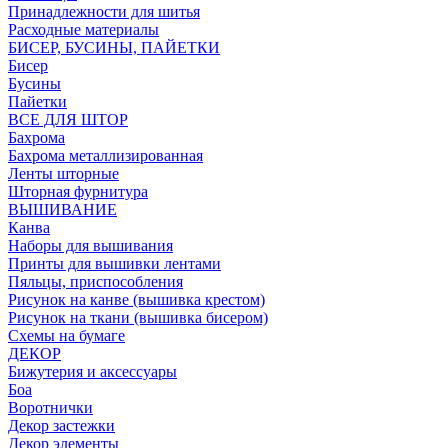
Принадлежности для шитья
Расходные материалы
БИСЕР, БУСИНЫ, ПАЙЕТКИ
Бисер
Бусины
Пайетки
ВСЕ ДЛЯ ШТОР
Бахрома
Бахрома металлизированная
Ленты шторные
Шторная фурнитура
ВЫШИВАНИЕ
Канва
Наборы для вышивания
Принты для вышивки лентами
Пяльцы, приспособления
Рисунок на канве (вышивка крестом)
Рисунок на ткани (вышивка бисером)
Схемы на бумаге
ДЕКОР
Бижутерия и аксессуары
Боа
Воротнички
Декор застежки
Декор элементы