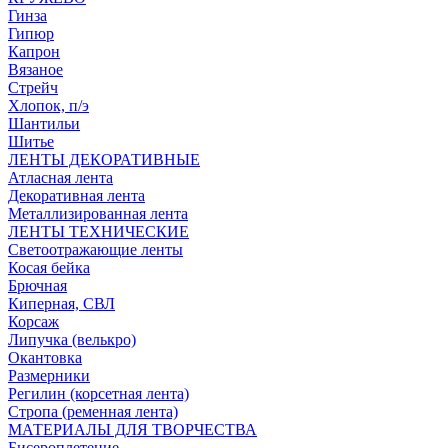
Гинза
Гипюр
Капрон
Вязаное
Стрейч
Хлопок, п/э
Шантильи
Шитье
ЛЕНТЫ ДЕКОРАТИВНЫЕ
Атласная лента
Декоративная лента
Металлизированная лента
ЛЕНТЫ ТЕХНИЧЕСКИЕ
Светоотражающие ленты
Косая бейка
Брючная
Киперная, СВЛ
Корсаж
Липучка (велькро)
Окантовка
Размерники
Регилин (корсетная лента)
Стропа (ременная лента)
МАТЕРИАЛЫ ДЛЯ ТВОРЧЕСТВА
Бисероплетение