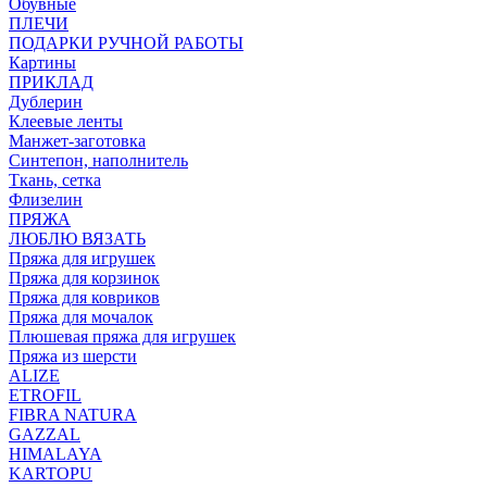
Обувные
ПЛЕЧИ
ПОДАРКИ РУЧНОЙ РАБОТЫ
Картины
ПРИКЛАД
Дублерин
Клеевые ленты
Манжет-заготовка
Синтепон, наполнитель
Ткань, сетка
Флизелин
ПРЯЖА
ЛЮБЛЮ ВЯЗАТЬ
Пряжа для игрушек
Пряжа для корзинок
Пряжа для ковриков
Пряжа для мочалок
Плюшевая пряжа для игрушек
Пряжа из шерсти
ALIZE
ETROFIL
FIBRA NATURA
GAZZAL
HIMALAYA
KARTOPU