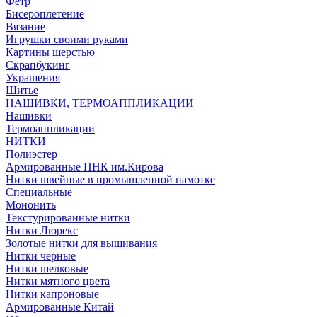
Фетр
Бисероплетение
Вязание
Игрушки своими руками
Картины шерстью
Скрапбукинг
Украшения
Шитье
НАШИВКИ, ТЕРМОАППЛИКАЦИИ
Нашивки
Термоаппликации
НИТКИ
Полиэстер
Армированные ПНК им.Кирова
Нитки швейные в промышленной намотке
Специальные
Мононить
Текстурированные нитки
Нитки Люрекс
Золотые нитки для вышивания
Нитки черные
Нитки шелковые
Нитки мятного цвета
Нитки капроновые
Армированные Китай