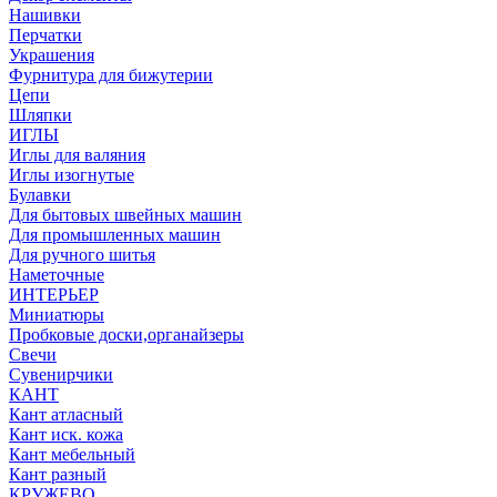
Нашивки
Перчатки
Украшения
Фурнитура для бижутерии
Цепи
Шляпки
ИГЛЫ
Иглы для валяния
Иглы изогнутые
Булавки
Для бытовых швейных машин
Для промышленных машин
Для ручного шитья
Наметочные
ИНТЕРЬЕР
Миниатюры
Пробковые доски,органайзеры
Свечи
Сувенирчики
КАНТ
Кант атласный
Кант иск. кожа
Кант мебельный
Кант разный
КРУЖЕВО