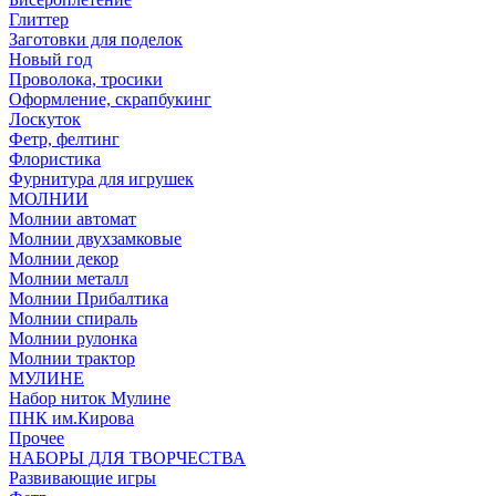
Глиттер
Заготовки для поделок
Новый год
Проволока, тросики
Оформление, скрапбукинг
Лоскуток
Фетр, фелтинг
Флористика
Фурнитура для игрушек
МОЛНИИ
Молнии автомат
Молнии двухзамковые
Молнии декор
Молнии металл
Молнии Прибалтика
Молнии спираль
Молнии рулонка
Молнии трактор
МУЛИНЕ
Набор ниток Мулине
ПНК им.Кирова
Прочее
НАБОРЫ ДЛЯ ТВОРЧЕСТВА
Развивающие игры