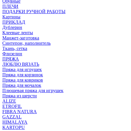
Обувные
ПЛЕЧИ
ПОДАРКИ РУЧНОЙ РАБОТЫ
Картины
ПРИКЛАД
Дублерин
Клеевые ленты
Манжет-заготовка
Синтепон, наполнитель
Ткань, сетка
Флизелин
ПРЯЖА
ЛЮБЛЮ ВЯЗАТЬ
Пряжа для игрушек
Пряжа для корзинок
Пряжа для ковриков
Пряжа для мочалок
Плюшевая пряжа для игрушек
Пряжа из шерсти
ALIZE
ETROFIL
FIBRA NATURA
GAZZAL
HIMALAYA
KARTOPU