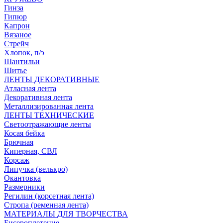
Гинза
Гипюр
Капрон
Вязаное
Стрейч
Хлопок, п/э
Шантильи
Шитье
ЛЕНТЫ ДЕКОРАТИВНЫЕ
Атласная лента
Декоративная лента
Металлизированная лента
ЛЕНТЫ ТЕХНИЧЕСКИЕ
Светоотражающие ленты
Косая бейка
Брючная
Киперная, СВЛ
Корсаж
Липучка (велькро)
Окантовка
Размерники
Регилин (корсетная лента)
Стропа (ременная лента)
МАТЕРИАЛЫ ДЛЯ ТВОРЧЕСТВА
Бисероплетение