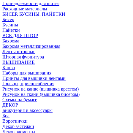
Принадлежности для шитья
Расходные материалы
БИСЕР, БУСИНЫ, ПАЙЕТКИ
Бисер
Бусины
Пайетки
ВСЕ ДЛЯ ШТОР
Бахрома
Бахрома металлизированная
Ленты шторные
Шторная фурнитура
ВЫШИВАНИЕ
Канва
Наборы для вышивания
Принты для вышивки лентами
Пяльцы, приспособления
Рисунок на канве (вышивка крестом)
Рисунок на ткани (вышивка бисером)
Схемы на бумаге
ДЕКОР
Бижутерия и аксессуары
Боа
Воротнички
Декор застежки
Декор элементы