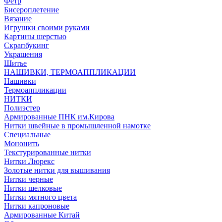
Фетр
Бисероплетение
Вязание
Игрушки своими руками
Картины шерстью
Скрапбукинг
Украшения
Шитье
НАШИВКИ, ТЕРМОАППЛИКАЦИИ
Нашивки
Термоаппликации
НИТКИ
Полиэстер
Армированные ПНК им.Кирова
Нитки швейные в промышленной намотке
Специальные
Мононить
Текстурированные нитки
Нитки Люрекс
Золотые нитки для вышивания
Нитки черные
Нитки шелковые
Нитки мятного цвета
Нитки капроновые
Армированные Китай