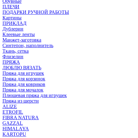
Обувные
ПЛЕЧИ
ПОДАРКИ РУЧНОЙ РАБОТЫ
Картины
ПРИКЛАД
Дублерин
Клеевые ленты
Манжет-заготовка
Синтепон, наполнитель
Ткань, сетка
Флизелин
ПРЯЖА
ЛЮБЛЮ ВЯЗАТЬ
Пряжа для игрушек
Пряжа для корзинок
Пряжа для ковриков
Пряжа для мочалок
Плюшевая пряжа для игрушек
Пряжа из шерсти
ALIZE
ETROFIL
FIBRA NATURA
GAZZAL
HIMALAYA
KARTOPU