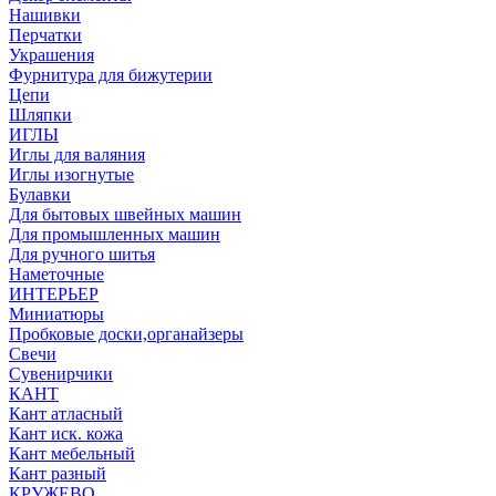
Нашивки
Перчатки
Украшения
Фурнитура для бижутерии
Цепи
Шляпки
ИГЛЫ
Иглы для валяния
Иглы изогнутые
Булавки
Для бытовых швейных машин
Для промышленных машин
Для ручного шитья
Наметочные
ИНТЕРЬЕР
Миниатюры
Пробковые доски,органайзеры
Свечи
Сувенирчики
КАНТ
Кант атласный
Кант иск. кожа
Кант мебельный
Кант разный
КРУЖЕВО