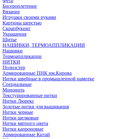
Фетр
Бисероплетение
Вязание
Игрушки своими руками
Картины шерстью
Скрапбукинг
Украшения
Шитье
НАШИВКИ, ТЕРМОАППЛИКАЦИИ
Нашивки
Термоаппликации
НИТКИ
Полиэстер
Армированные ПНК им.Кирова
Нитки швейные в промышленной намотке
Специальные
Мононить
Текстурированные нитки
Нитки Люрекс
Золотые нитки для вышивания
Нитки черные
Нитки шелковые
Нитки мятного цвета
Нитки капроновые
Армированные Китай