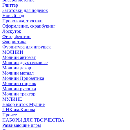
Глиттер
Заготовки для поделок
Новый год
Проволока, тросики
Оформление, скрапбукинг
Лоскуток
Фетр, фелтинг
Флористика
Фурнитура для игрушек
МОЛНИИ
Молнии автомат
Молнии двухзамковые
Молнии декор
Молнии металл
Молнии Прибалтика
Молнии спираль
Молнии рулонка
Молнии трактор
МУЛИНЕ
Набор ниток Мулине
ПНК им.Кирова
Прочее
НАБОРЫ ДЛЯ ТВОРЧЕСТВА
Развивающие игры