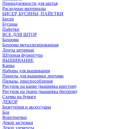
Принадлежности для шитья
Расходные материалы
БИСЕР, БУСИНЫ, ПАЙЕТКИ
Бисер
Бусины
Пайетки
ВСЕ ДЛЯ ШТОР
Бахрома
Бахрома металлизированная
Ленты шторные
Шторная фурнитура
ВЫШИВАНИЕ
Канва
Наборы для вышивания
Принты для вышивки лентами
Пяльцы, приспособления
Рисунок на канве (вышивка крестом)
Рисунок на ткани (вышивка бисером)
Схемы на бумаге
ДЕКОР
Бижутерия и аксессуары
Боа
Воротнички
Декор застежки
Декор элементы