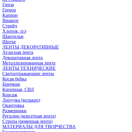
Гинза
Гипюр
Капрон
Вязаное
Стрейч
Хлопок, п/э
Шантильи
Шитье
ЛЕНТЫ ДЕКОРАТИВНЫЕ
Атласная лента
Декоративная лента
Металлизированная лента
ЛЕНТЫ ТЕХНИЧЕСКИЕ
Светоотражающие ленты
Косая бейка
Брючная
Киперная, СВЛ
Корсаж
Липучка (велькро)
Окантовка
Размерники
Регилин (корсетная лента)
Стропа (ременная лента)
МАТЕРИАЛЫ ДЛЯ ТВОРЧЕСТВА
Бисероплетение