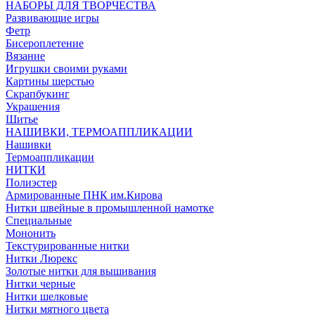
НАБОРЫ ДЛЯ ТВОРЧЕСТВА
Развивающие игры
Фетр
Бисероплетение
Вязание
Игрушки своими руками
Картины шерстью
Скрапбукинг
Украшения
Шитье
НАШИВКИ, ТЕРМОАППЛИКАЦИИ
Нашивки
Термоаппликации
НИТКИ
Полиэстер
Армированные ПНК им.Кирова
Нитки швейные в промышленной намотке
Специальные
Мононить
Текстурированные нитки
Нитки Люрекс
Золотые нитки для вышивания
Нитки черные
Нитки шелковые
Нитки мятного цвета