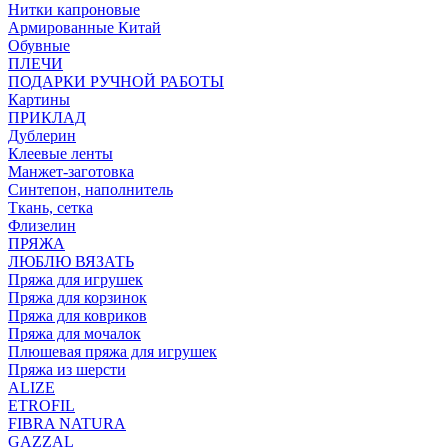
Нитки капроновые
Армированные Китай
Обувные
ПЛЕЧИ
ПОДАРКИ РУЧНОЙ РАБОТЫ
Картины
ПРИКЛАД
Дублерин
Клеевые ленты
Манжет-заготовка
Синтепон, наполнитель
Ткань, сетка
Флизелин
ПРЯЖА
ЛЮБЛЮ ВЯЗАТЬ
Пряжа для игрушек
Пряжа для корзинок
Пряжа для ковриков
Пряжа для мочалок
Плюшевая пряжа для игрушек
Пряжа из шерсти
ALIZE
ETROFIL
FIBRA NATURA
GAZZAL