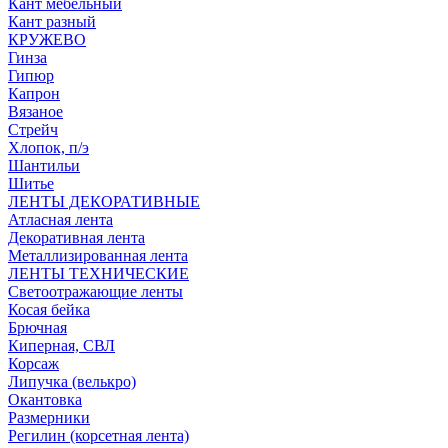
Кант мебельный
Кант разный
КРУЖЕВО
Гинза
Гипюр
Капрон
Вязаное
Стрейч
Хлопок, п/э
Шантильи
Шитье
ЛЕНТЫ ДЕКОРАТИВНЫЕ
Атласная лента
Декоративная лента
Металлизированная лента
ЛЕНТЫ ТЕХНИЧЕСКИЕ
Светоотражающие ленты
Косая бейка
Брючная
Киперная, СВЛ
Корсаж
Липучка (велькро)
Окантовка
Размерники
Регилин (корсетная лента)