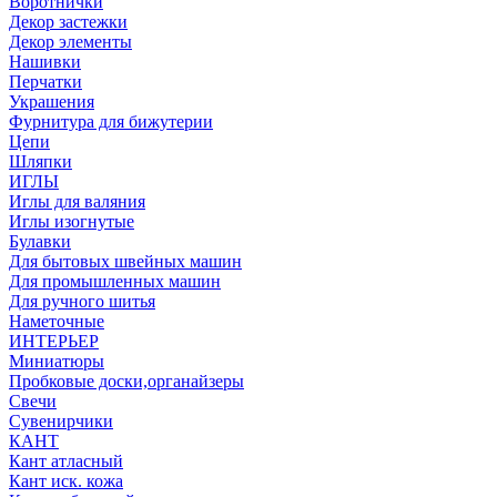
Воротнички
Декор застежки
Декор элементы
Нашивки
Перчатки
Украшения
Фурнитура для бижутерии
Цепи
Шляпки
ИГЛЫ
Иглы для валяния
Иглы изогнутые
Булавки
Для бытовых швейных машин
Для промышленных машин
Для ручного шитья
Наметочные
ИНТЕРЬЕР
Миниатюры
Пробковые доски,органайзеры
Свечи
Сувенирчики
КАНТ
Кант атласный
Кант иск. кожа