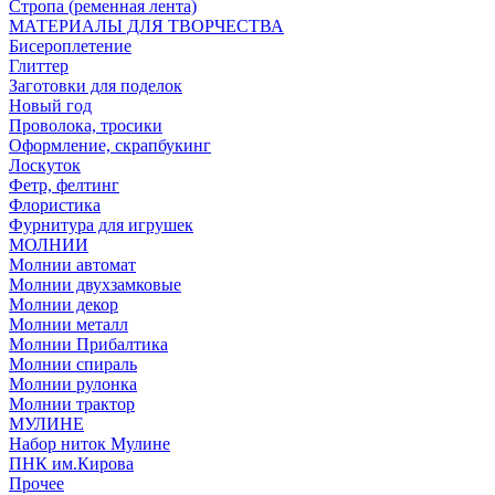
Стропа (ременная лента)
МАТЕРИАЛЫ ДЛЯ ТВОРЧЕСТВА
Бисероплетение
Глиттер
Заготовки для поделок
Новый год
Проволока, тросики
Оформление, скрапбукинг
Лоскуток
Фетр, фелтинг
Флористика
Фурнитура для игрушек
МОЛНИИ
Молнии автомат
Молнии двухзамковые
Молнии декор
Молнии металл
Молнии Прибалтика
Молнии спираль
Молнии рулонка
Молнии трактор
МУЛИНЕ
Набор ниток Мулине
ПНК им.Кирова
Прочее