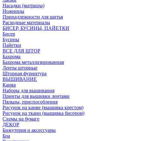
Насадки (матрицы)
Ножницы
Принадлежности для шитья
Расходные материалы
БИСЕР, БУСИНЫ, ПАЙЕТКИ
Бисер
Бусины
Пайетки
ВСЕ ДЛЯ ШТОР
Бахрома
Бахрома металлизированная
Ленты шторные
Шторная фурнитура
ВЫШИВАНИЕ
Канва
Наборы для вышивания
Принты для вышивки лентами
Пяльцы, приспособления
Рисунок на канве (вышивка крестом)
Рисунок на ткани (вышивка бисером)
Схемы на бумаге
ДЕКОР
Бижутерия и аксессуары
Боа