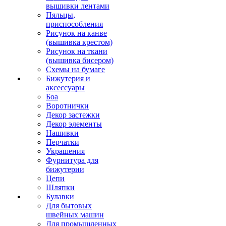
вышивки лентами
Пяльцы,
приспособления
Рисунок на канве
(вышивка крестом)
Рисунок на ткани
(вышивка бисером)
Схемы на бумаге
Бижутерия и
аксессуары
Боа
Воротнички
Декор застежки
Декор элементы
Нашивки
Перчатки
Украшения
Фурнитура для
бижутерии
Цепи
Шляпки
Булавки
Для бытовых
швейных машин
Для промышленных