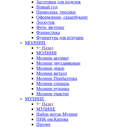
Заготовки для поделок
Новый год
Проволока, тросики
Оформление, скрапбукинг
Лоскуток
Фетр, фелтинг
Флористика
Фурнитура для игрушек
МОЛНИИ
Назад
МОЛНИИ
Молнии автомат
Молнии двухзамковые
Молнии декор
Молнии металл
Молнии Прибалтика
Молнии спираль
Молнии рулонка
Молнии трактор
МУЛИНЕ
Назад
МУЛИНЕ
Набор ниток Мулине
ПНК им.Кирова
Прочее