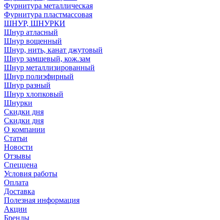
Фурнитура металлическая
Фурнитура пластмассовая
ШНУР, ШНУРКИ
Шнур атласный
Шнур вощенный
Шнур, нить, канат джутовый
Шнур замшевый, кож.зам
Шнур металлизированный
Шнур полиэфирный
Шнур разный
Шнур хлопковый
Шнурки
Скидки дня
Скидки дня
О компании
Статьи
Новости
Отзывы
Спеццена
Условия работы
Оплата
Доставка
Полезная информация
Акции
Бренды