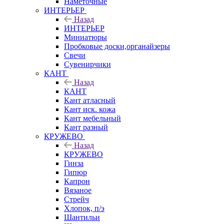
Наметочные
ИНТЕРЬЕР
Назад
ИНТЕРЬЕР
Миниатюры
Пробковые доски,органайзеры
Свечи
Сувенирчики
КАНТ
Назад
КАНТ
Кант атласный
Кант иск. кожа
Кант мебельный
Кант разный
КРУЖЕВО
Назад
КРУЖЕВО
Гинза
Гипюр
Капрон
Вязаное
Стрейч
Хлопок, п/э
Шантильи