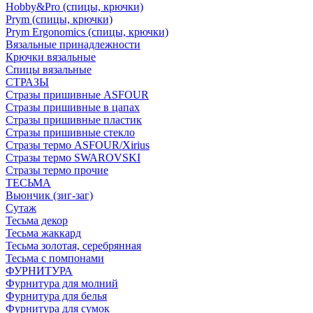
Hobby&Pro (спицы, крючки)
Prym (спицы, крючки)
Prym Ergonomics (спицы, крючки)
Вязальные принадлежности
Крючки вязальные
Спицы вязальные
СТРАЗЫ
Стразы пришивные ASFOUR
Стразы пришивные в цапах
Стразы пришивные пластик
Стразы пришивные стекло
Стразы термо ASFOUR/Xirius
Стразы термо SWAROVSKI
Стразы термо прочие
ТЕСЬМА
Вьюнчик (зиг-заг)
Сутаж
Тесьма декор
Тесьма жаккард
Тесьма золотая, серебрянная
Тесьма с помпонами
ФУРНИТУРА
Фурнитура для молний
Фурнитура для белья
Фурнитура для сумок