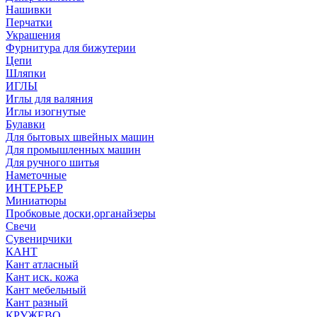
Нашивки
Перчатки
Украшения
Фурнитура для бижутерии
Цепи
Шляпки
ИГЛЫ
Иглы для валяния
Иглы изогнутые
Булавки
Для бытовых швейных машин
Для промышленных машин
Для ручного шитья
Наметочные
ИНТЕРЬЕР
Миниатюры
Пробковые доски,органайзеры
Свечи
Сувенирчики
КАНТ
Кант атласный
Кант иск. кожа
Кант мебельный
Кант разный
КРУЖЕВО