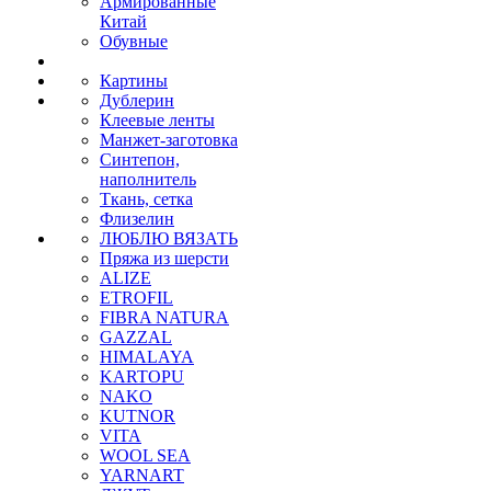
Армированные
Китай
Обувные
Картины
Дублерин
Клеевые ленты
Манжет-заготовка
Синтепон,
наполнитель
Ткань, сетка
Флизелин
ЛЮБЛЮ ВЯЗАТЬ
Пряжа из шерсти
ALIZE
ETROFIL
FIBRA NATURA
GAZZAL
HIMALAYA
KARTOPU
NAKO
KUTNOR
VITA
WOOL SEA
YARNART