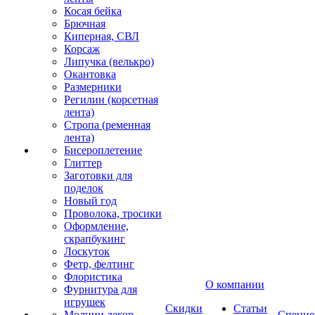
Косая бейка
Брючная
Киперная, СВЛ
Корсаж
Липучка (велькро)
Окантовка
Размерники
Регилин (корсетная
лента)
Стропа (ременная
лента)
Бисероплетение
Глиттер
Заготовки для
поделок
Новый год
Проволока, тросики
Оформление,
скрапбукинг
Лоскуток
Фетр, фелтинг
Флористика
О компании
Фурнитура для
игрушек
Скидки
Статьи
Молнии декор
Спецце