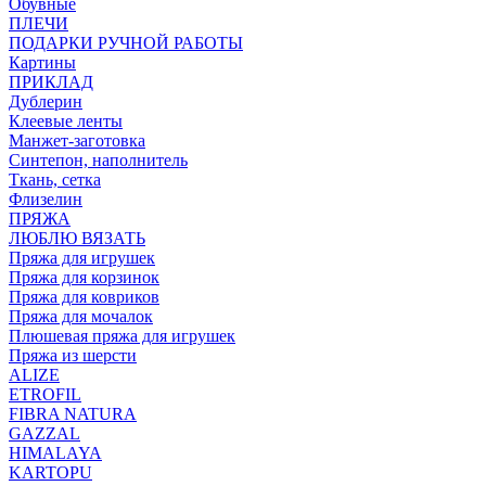
Обувные
ПЛЕЧИ
ПОДАРКИ РУЧНОЙ РАБОТЫ
Картины
ПРИКЛАД
Дублерин
Клеевые ленты
Манжет-заготовка
Синтепон, наполнитель
Ткань, сетка
Флизелин
ПРЯЖА
ЛЮБЛЮ ВЯЗАТЬ
Пряжа для игрушек
Пряжа для корзинок
Пряжа для ковриков
Пряжа для мочалок
Плюшевая пряжа для игрушек
Пряжа из шерсти
ALIZE
ETROFIL
FIBRA NATURA
GAZZAL
HIMALAYA
KARTOPU