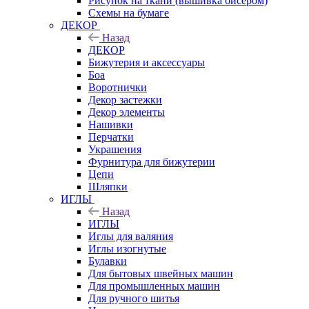
Рисунок на ткани (вышивка бисером)
Схемы на бумаге
ДЕКОР
Назад
ДЕКОР
Бижутерия и аксессуары
Боа
Воротнички
Декор застежки
Декор элементы
Нашивки
Перчатки
Украшения
Фурнитура для бижутерии
Цепи
Шляпки
ИГЛЫ
Назад
ИГЛЫ
Иглы для валяния
Иглы изогнутые
Булавки
Для бытовых швейных машин
Для промышленных машин
Для ручного шитья