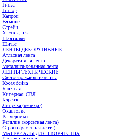
Гинза
Гипюр
Капрон
Вязаное
Стрейч
Хлопок, п/э
Шантильи
Шитье
ЛЕНТЫ ДЕКОРАТИВНЫЕ
Атласная лента
Декоративная лента
Металлизированная лента
ЛЕНТЫ ТЕХНИЧЕСКИЕ
Светоотражающие ленты
Косая бейка
Брючная
Киперная, СВЛ
Корсаж
Липучка (велькро)
Окантовка
Размерники
Регилин (корсетная лента)
Стропа (ременная лента)
МАТЕРИАЛЫ ДЛЯ ТВОРЧЕСТВА
Бисероплетение