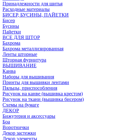
Принадлежности для шитья
Расходные материалы
БИСЕР, БУСИНЫ, ПАЙЕТКИ
Бисер
Бусины
Пайетки
ВСЕ ДЛЯ ШТОР
Бахрома
Бахрома металлизированная
Ленты шторные
Шторная фурнитура
ВЫШИВАНИЕ
Канва
Наборы для вышивания
Принты для вышивки лентами
Пяльцы, приспособления
Рисунок на канве (вышивка крестом)
Рисунок на ткани (вышивка бисером)
Схемы на бумаге
ДЕКОР
Бижутерия и аксессуары
Боа
Воротнички
Декор застежки
Декор элементы