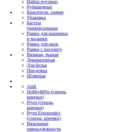
Набор пуговиц
Рубашечные
Красители. химия
Упаковка
Багеты
универсальные
Рамки для вышивки
и мозаики
Рамки для икон
Рамки с паспарту
Вязаная, тканая
Декоративная
Для белья
Продежка
Шляпная
Addi
Hobby&Pro (спицы,
крючки)
Prym (спицы,
крючки)
Prym Ergonomics
(спицы, крючки)
Вязальные
принадлежности