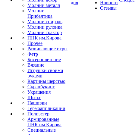
дня
Новости
Молнии металл
Отзывы
Молнии
Прибалтика
Молнии спираль
Молнии рулонка
Молнии трактор
ПНК им.Кирова
Прочее
Развивающие игры
Фетр
Бисероплетение
Вязание
Игрушки своими
руками
Картины шерстью
Скрапбукинг
Украшения
Шитье
Нашивки
Термоаппликации
Полиэстер
Армированные
ПНК им.Кирова
Специальные