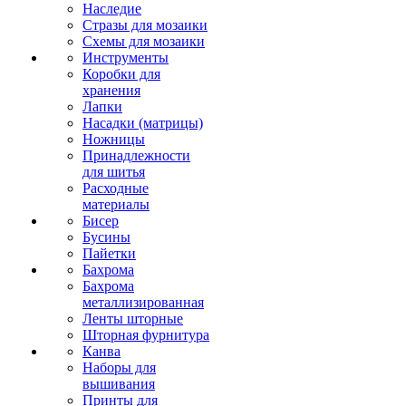
Наследие
Стразы для мозаики
Схемы для мозаики
Инструменты
Коробки для
хранения
Лапки
Насадки (матрицы)
Ножницы
Принадлежности
для шитья
Расходные
материалы
Бисер
Бусины
Пайетки
Бахрома
Бахрома
металлизированная
Ленты шторные
Шторная фурнитура
Канва
Наборы для
вышивания
Принты для