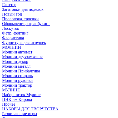
Глиттер
Заготовки для поделок
Новый год
Проволока, тросики
Оформление, скрапбукинг
Лоскуток
Фетр, фелтинг
Флористика
Фурнитура для игрушек
МОЛНИИ
Молнии автомат
Молнии двухзамковые
Молнии декор
Молнии металл
Молнии Прибалтика
Молнии спираль
Молнии рулонка
Молнии трактор
МУЛИНЕ
Набор ниток Мулине
ПНК им.Кирова
Прочее
НАБОРЫ ДЛЯ ТВОРЧЕСТВА
Развивающие игры