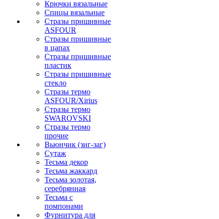
Крючки вязальные
Спицы вязальные
Стразы пришивные
ASFOUR
Стразы пришивные
в цапах
Стразы пришивные
пластик
Стразы пришивные
стекло
Стразы термо
ASFOUR/Xirius
Стразы термо
SWAROVSKI
Стразы термо
прочие
Вьюнчик (зиг-заг)
Сутаж
Тесьма декор
Тесьма жаккард
Тесьма золотая,
серебрянная
Тесьма с
помпонами
Фурнитура для