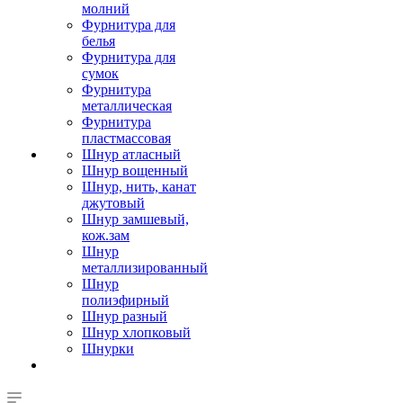
молний
Фурнитура для
белья
Фурнитура для
сумок
Фурнитура
металлическая
Фурнитура
пластмассовая
Шнур атласный
Шнур вощенный
Шнур, нить, канат
джутовый
Шнур замшевый,
кож.зам
Шнур
металлизированный
Шнур
полиэфирный
Шнур разный
Шнур хлопковый
Шнурки