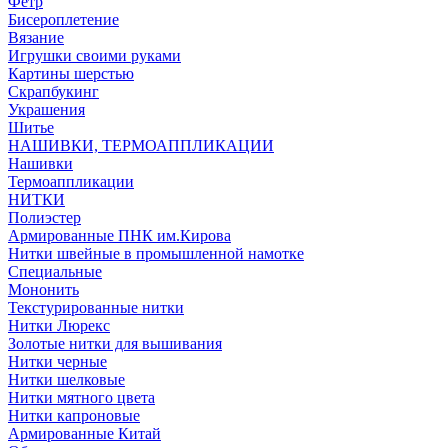
Фетр
Бисероплетение
Вязание
Игрушки своими руками
Картины шерстью
Скрапбукинг
Украшения
Шитье
НАШИВКИ, ТЕРМОАППЛИКАЦИИ
Нашивки
Термоаппликации
НИТКИ
Полиэстер
Армированные ПНК им.Кирова
Нитки швейные в промышленной намотке
Специальные
Мононить
Текстурированные нитки
Нитки Люрекс
Золотые нитки для вышивания
Нитки черные
Нитки шелковые
Нитки мятного цвета
Нитки капроновые
Армированные Китай