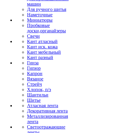
машин
Для ручного шитья
Наметочные
Миниатюры
Пробковые
доски,органайзеры
Свечи
Кант атласный
Кант иск. кожа
Кант мебельный
Кант разный
Гинза
Гипюр
Капрон
Вязаное
Стрейч
Хлопок, п/э
Шантильи
Шитье
Атласная лента
Декоративная лента
Металлизированная
лента
Светоотражающие
ленты