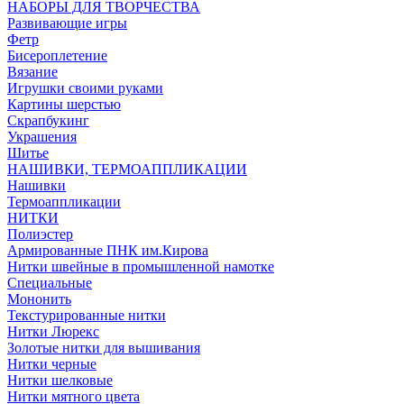
НАБОРЫ ДЛЯ ТВОРЧЕСТВА
Развивающие игры
Фетр
Бисероплетение
Вязание
Игрушки своими руками
Картины шерстью
Скрапбукинг
Украшения
Шитье
НАШИВКИ, ТЕРМОАППЛИКАЦИИ
Нашивки
Термоаппликации
НИТКИ
Полиэстер
Армированные ПНК им.Кирова
Нитки швейные в промышленной намотке
Специальные
Мононить
Текстурированные нитки
Нитки Люрекс
Золотые нитки для вышивания
Нитки черные
Нитки шелковые
Нитки мятного цвета