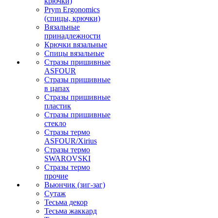
крючки)
Prym Ergonomics
(спицы, крючки)
Вязальные
принадлежности
Крючки вязальные
Спицы вязальные
Стразы пришивные
ASFOUR
Стразы пришивные
в цапах
Стразы пришивные
пластик
Стразы пришивные
стекло
Стразы термо
ASFOUR/Xirius
Стразы термо
SWAROVSKI
Стразы термо
прочие
Вьюнчик (зиг-заг)
Сутаж
Тесьма декор
Тесьма жаккард