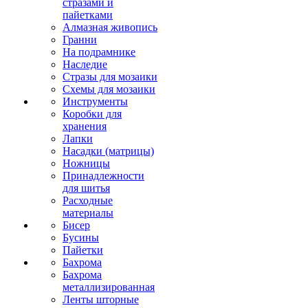
стразами и
пайетками
Алмазная живопись
Гранни
На подрамнике
Наследие
Стразы для мозаики
Схемы для мозаики
Инструменты
Коробки для
хранения
Лапки
Насадки (матрицы)
Ножницы
Принадлежности
для шитья
Расходные
материалы
Бисер
Бусины
Пайетки
Бахрома
Бахрома
металлизированная
Ленты шторные