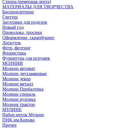
Стропа (ременная лента)
МАТЕРИАЛЫ ДЛЯ ТВОРЧЕСТВА
Бисероплетение
Глиттер
Заготовки для поделок
Новый год
Проволока, тросики
Оформление, скрапбукинг
Лоскуток
Фетр, фелтинг
Флористика
Фурнитура для игрушек
МОЛНИИ
Молнии автомат
Молнии двухзамковые
Молнии декор
Молнии металл
Молнии Прибалтика
Молнии спираль
Молнии рулонка
Молнии трактор
МУЛИНЕ
Набор ниток Мулине
ПНК им.Кирова
Прочее