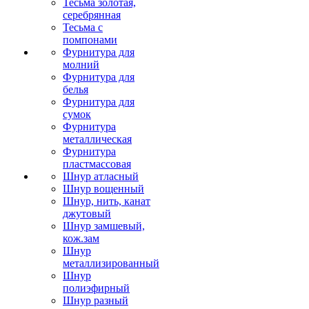
Тесьма золотая,
серебрянная
Тесьма с
помпонами
Фурнитура для
молний
Фурнитура для
белья
Фурнитура для
сумок
Фурнитура
металлическая
Фурнитура
пластмассовая
Шнур атласный
Шнур вощенный
Шнур, нить, канат
джутовый
Шнур замшевый,
кож.зам
Шнур
металлизированный
Шнур
полиэфирный
Шнур разный