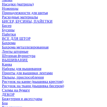
Насадки (матрицы)
Ножницы
Принадлежности для шитья
Расходные материалы
БИСЕР, БУСИНЫ, ПАЙЕТКИ
Бисер
Бусины
Пайетки
ВСЕ ДЛЯ ШТОР
Бахрома
Бахрома металлизированная
Ленты шторные
Шторная фурнитура
ВЫШИВАНИЕ
Канва
Наборы для вышивания
Принты для вышивки лентами
Пяльцы, приспособления
Рисунок на канве (вышивка крестом)
Рисунок на ткани (вышивка бисером)
Схемы на бумаге
ДЕКОР
Бижутерия и аксессуары
Боа