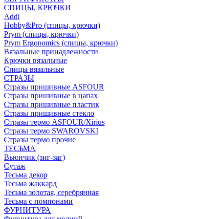
СПИЦЫ, КРЮЧКИ
Addi
Hobby&Pro (спицы, крючки)
Prym (спицы, крючки)
Prym Ergonomics (спицы, крючки)
Вязальные принадлежности
Крючки вязальные
Спицы вязальные
СТРАЗЫ
Стразы пришивные ASFOUR
Стразы пришивные в цапах
Стразы пришивные пластик
Стразы пришивные стекло
Стразы термо ASFOUR/Xirius
Стразы термо SWAROVSKI
Стразы термо прочие
ТЕСЬМА
Вьюнчик (зиг-заг)
Сутаж
Тесьма декор
Тесьма жаккард
Тесьма золотая, серебрянная
Тесьма с помпонами
ФУРНИТУРА
Фурнитура для молний