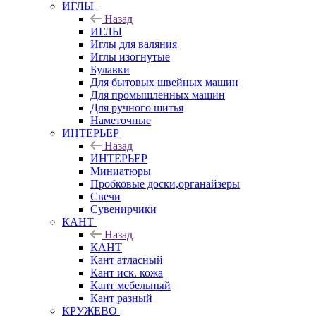
ИГЛЫ
Назад
ИГЛЫ
Иглы для валяния
Иглы изогнутые
Булавки
Для бытовых швейных машин
Для промышленных машин
Для ручного шитья
Наметочные
ИНТЕРЬЕР
Назад
ИНТЕРЬЕР
Миниатюры
Пробковые доски,органайзеры
Свечи
Сувенирчики
КАНТ
Назад
КАНТ
Кант атласный
Кант иск. кожа
Кант мебельный
Кант разный
КРУЖЕВО