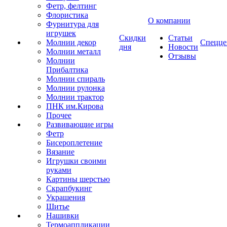
Фетр, фелтинг
Флористика
О компании
Фурнитура для
игрушек
Скидки
Статьи
Молнии декор
Спецце
дня
Новости
Молнии металл
Отзывы
Молнии
Прибалтика
Молнии спираль
Молнии рулонка
Молнии трактор
ПНК им.Кирова
Прочее
Развивающие игры
Фетр
Бисероплетение
Вязание
Игрушки своими
руками
Картины шерстью
Скрапбукинг
Украшения
Шитье
Нашивки
Термоаппликации