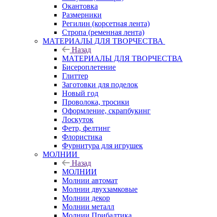
Окантовка
Размерники
Регилин (корсетная лента)
Стропа (ременная лента)
МАТЕРИАЛЫ ДЛЯ ТВОРЧЕСТВА
Назад
МАТЕРИАЛЫ ДЛЯ ТВОРЧЕСТВА
Бисероплетение
Глиттер
Заготовки для поделок
Новый год
Проволока, тросики
Оформление, скрапбукинг
Лоскуток
Фетр, фелтинг
Флористика
Фурнитура для игрушек
МОЛНИИ
Назад
МОЛНИИ
Молнии автомат
Молнии двухзамковые
Молнии декор
Молнии металл
Молнии Прибалтика