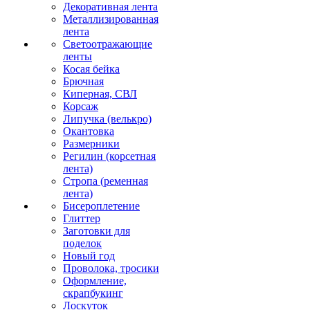
Декоративная лента
Металлизированная
лента
Светоотражающие
ленты
Косая бейка
Брючная
Киперная, СВЛ
Корсаж
Липучка (велькро)
Окантовка
Размерники
Регилин (корсетная
лента)
Стропа (ременная
лента)
Бисероплетение
Глиттер
Заготовки для
поделок
Новый год
Проволока, тросики
Оформление,
скрапбукинг
Лоскуток