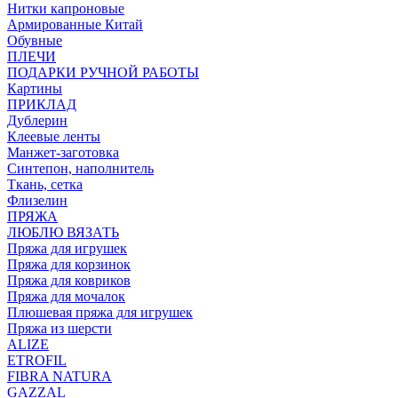
Нитки капроновые
Армированные Китай
Обувные
ПЛЕЧИ
ПОДАРКИ РУЧНОЙ РАБОТЫ
Картины
ПРИКЛАД
Дублерин
Клеевые ленты
Манжет-заготовка
Синтепон, наполнитель
Ткань, сетка
Флизелин
ПРЯЖА
ЛЮБЛЮ ВЯЗАТЬ
Пряжа для игрушек
Пряжа для корзинок
Пряжа для ковриков
Пряжа для мочалок
Плюшевая пряжа для игрушек
Пряжа из шерсти
ALIZE
ETROFIL
FIBRA NATURA
GAZZAL