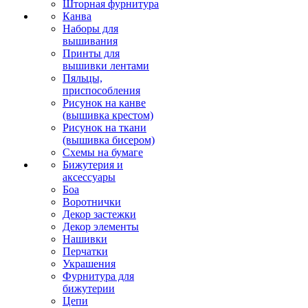
Шторная фурнитура
Канва
Наборы для
вышивания
Принты для
вышивки лентами
Пяльцы,
приспособления
Рисунок на канве
(вышивка крестом)
Рисунок на ткани
(вышивка бисером)
Схемы на бумаге
Бижутерия и
аксессуары
Боа
Воротнички
Декор застежки
Декор элементы
Нашивки
Перчатки
Украшения
Фурнитура для
бижутерии
Цепи