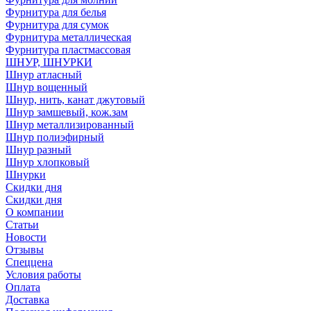
Фурнитура для белья
Фурнитура для сумок
Фурнитура металлическая
Фурнитура пластмассовая
ШНУР, ШНУРКИ
Шнур атласный
Шнур вощенный
Шнур, нить, канат джутовый
Шнур замшевый, кож.зам
Шнур металлизированный
Шнур полиэфирный
Шнур разный
Шнур хлопковый
Шнурки
Скидки дня
Скидки дня
О компании
Статьи
Новости
Отзывы
Спеццена
Условия работы
Оплата
Доставка