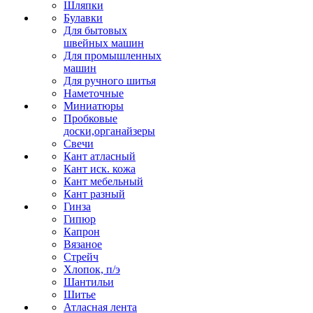
Шляпки
Булавки
Для бытовых
швейных машин
Для промышленных
машин
Для ручного шитья
Наметочные
Миниатюры
Пробковые
доски,органайзеры
Свечи
Кант атласный
Кант иск. кожа
Кант мебельный
Кант разный
Гинза
Гипюр
Капрон
Вязаное
Стрейч
Хлопок, п/э
Шантильи
Шитье
Атласная лента