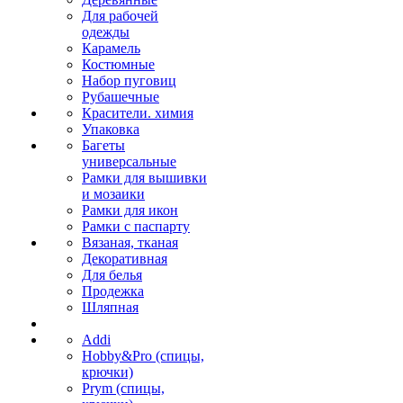
Для рабочей
одежды
Карамель
Костюмные
Набор пуговиц
Рубашечные
Красители. химия
Упаковка
Багеты
универсальные
Рамки для вышивки
и мозаики
Рамки для икон
Рамки с паспарту
Вязаная, тканая
Декоративная
Для белья
Продежка
Шляпная
Addi
Hobby&Pro (спицы,
крючки)
Prym (спицы,