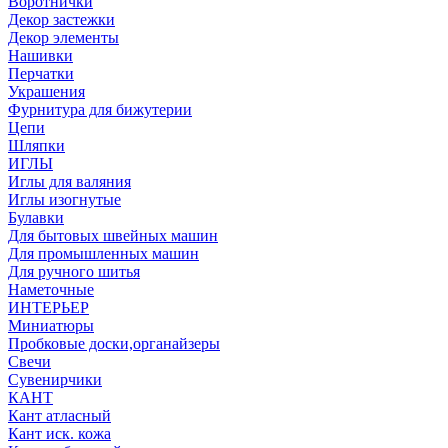
Воротнички
Декор застежки
Декор элементы
Нашивки
Перчатки
Украшения
Фурнитура для бижутерии
Цепи
Шляпки
ИГЛЫ
Иглы для валяния
Иглы изогнутые
Булавки
Для бытовых швейных машин
Для промышленных машин
Для ручного шитья
Наметочные
ИНТЕРЬЕР
Миниатюры
Пробковые доски,органайзеры
Свечи
Сувенирчики
КАНТ
Кант атласный
Кант иск. кожа