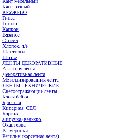
Кант мебельный
Кант разный
КРУЖЕВО
Гинза
Гипюр
Капрон
Вязаное
Стрейч
Хлопок, п/э
Шантильи
Шитье
ЛЕНТЫ ДЕКОРАТИВНЫЕ
Атласная лента
Декоративная лента
Металлизированная лента
ЛЕНТЫ ТЕХНИЧЕСКИЕ
Светоотражающие ленты
Косая бейка
Брючная
Киперная, СВЛ
Корсаж
Липучка (велькро)
Окантовка
Размерники
Регилин (корсетная лента)