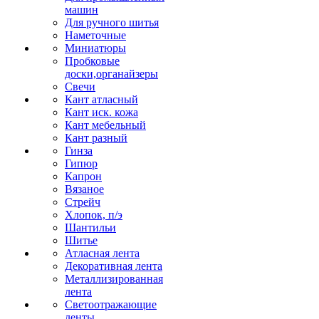
машин
Для ручного шитья
Наметочные
Миниатюры
Пробковые
доски,органайзеры
Свечи
Кант атласный
Кант иск. кожа
Кант мебельный
Кант разный
Гинза
Гипюр
Капрон
Вязаное
Стрейч
Хлопок, п/э
Шантильи
Шитье
Атласная лента
Декоративная лента
Металлизированная
лента
Светоотражающие
ленты