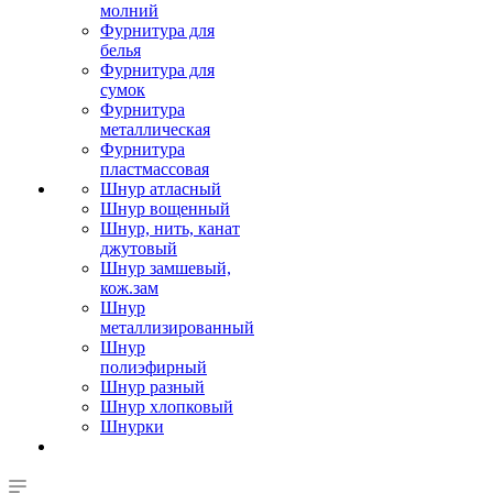
молний
Фурнитура для
белья
Фурнитура для
сумок
Фурнитура
металлическая
Фурнитура
пластмассовая
Шнур атласный
Шнур вощенный
Шнур, нить, канат
джутовый
Шнур замшевый,
кож.зам
Шнур
металлизированный
Шнур
полиэфирный
Шнур разный
Шнур хлопковый
Шнурки