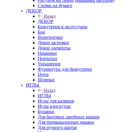
Рисунок на ткани (вышивка бисером)
Схемы на бумаге
ДЕКОР
Назад
ДЕКОР
Бижутерия и аксессуары
Боа
Воротнички
Декор застежки
Декор элементы
Нашивки
Перчатки
Украшения
Фурнитура для бижутерии
Цепи
Шляпки
ИГЛЫ
Назад
ИГЛЫ
Иглы для валяния
Иглы изогнутые
Булавки
Для бытовых швейных машин
Для промышленных машин
Для ручного шитья