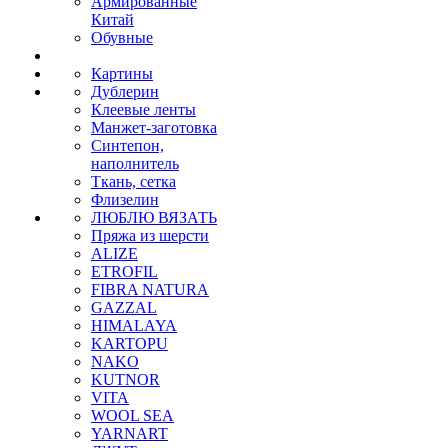
Армированные
Китай
Обувные
Картины
Дублерин
Клеевые ленты
Манжет-заготовка
Синтепон,
наполнитель
Ткань, сетка
Флизелин
ЛЮБЛЮ ВЯЗАТЬ
Пряжа из шерсти
ALIZE
ETROFIL
FIBRA NATURA
GAZZAL
HIMALAYA
KARTOPU
NAKO
KUTNOR
VITA
WOOL SEA
YARNART