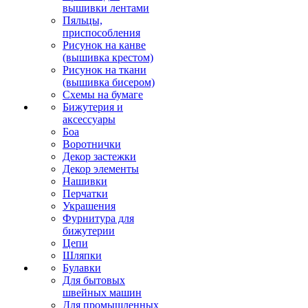
вышивки лентами
Пяльцы,
приспособления
Рисунок на канве
(вышивка крестом)
Рисунок на ткани
(вышивка бисером)
Схемы на бумаге
Бижутерия и
аксессуары
Боа
Воротнички
Декор застежки
Декор элементы
Нашивки
Перчатки
Украшения
Фурнитура для
бижутерии
Цепи
Шляпки
Булавки
Для бытовых
швейных машин
Для промышленных