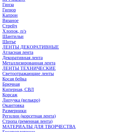
Гинза
Гипюр
Капрон
Вязаное
Стрейч
Хлопок, п/э
Шантильи
Шитье
ЛЕНТЫ ДЕКОРАТИВНЫЕ
Атласная лента
Декоративная лента
Металлизированная лента
ЛЕНТЫ ТЕХНИЧЕСКИЕ
Светоотражающие ленты
Косая бейка
Брючная
Киперная, СВЛ
Корсаж
Липучка (велькро)
Окантовка
Размерники
Регилин (корсетная лента)
Стропа (ременная лента)
МАТЕРИАЛЫ ДЛЯ ТВОРЧЕСТВА
Бисероплетение