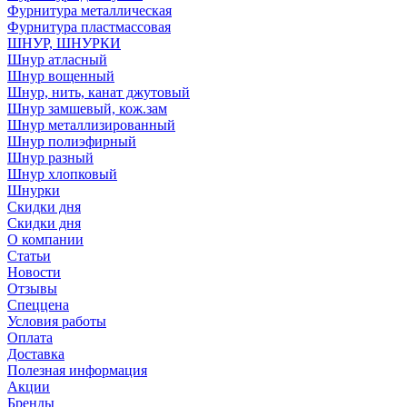
Фурнитура металлическая
Фурнитура пластмассовая
ШНУР, ШНУРКИ
Шнур атласный
Шнур вощенный
Шнур, нить, канат джутовый
Шнур замшевый, кож.зам
Шнур металлизированный
Шнур полиэфирный
Шнур разный
Шнур хлопковый
Шнурки
Скидки дня
Скидки дня
О компании
Статьи
Новости
Отзывы
Спеццена
Условия работы
Оплата
Доставка
Полезная информация
Акции
Бренды