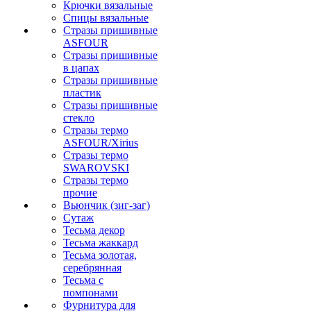
Крючки вязальные
Спицы вязальные
Стразы пришивные
ASFOUR
Стразы пришивные
в цапах
Стразы пришивные
пластик
Стразы пришивные
стекло
Стразы термо
ASFOUR/Xirius
Стразы термо
SWAROVSKI
Стразы термо
прочие
Вьюнчик (зиг-заг)
Сутаж
Тесьма декор
Тесьма жаккард
Тесьма золотая,
серебрянная
Тесьма с
помпонами
Фурнитура для