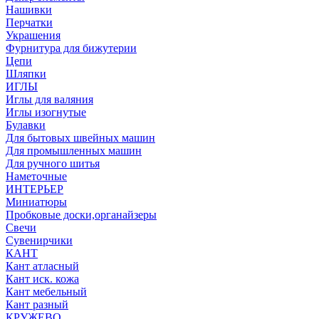
Нашивки
Перчатки
Украшения
Фурнитура для бижутерии
Цепи
Шляпки
ИГЛЫ
Иглы для валяния
Иглы изогнутые
Булавки
Для бытовых швейных машин
Для промышленных машин
Для ручного шитья
Наметочные
ИНТЕРЬЕР
Миниатюры
Пробковые доски,органайзеры
Свечи
Сувенирчики
КАНТ
Кант атласный
Кант иск. кожа
Кант мебельный
Кант разный
КРУЖЕВО