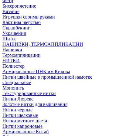
Фетр
Бисероплетение
Вязание
Игрушки своими руками
Картины шерстью
Скрапбукинг
Украшения
Шитье
НАШИВКИ, ТЕРМОАППЛИКАЦИИ
Нашивки
Термоаппликации
НИТКИ
Полиэстер
Армированные ПНК им.Кирова
Нитки швейные в промышленной намотке
Специальные
Мононить
Текстурированные нитки
Нитки Люрекс
Золотые нитки для вышивания
Нитки черные
Нитки шелковые
Нитки мятного цвета
Нитки капроновые
Армированные Китай