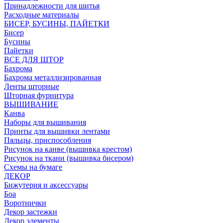
Принадлежности для шитья
Расходные материалы
БИСЕР, БУСИНЫ, ПАЙЕТКИ
Бисер
Бусины
Пайетки
ВСЕ ДЛЯ ШТОР
Бахрома
Бахрома металлизированная
Ленты шторные
Шторная фурнитура
ВЫШИВАНИЕ
Канва
Наборы для вышивания
Принты для вышивки лентами
Пяльцы, приспособления
Рисунок на канве (вышивка крестом)
Рисунок на ткани (вышивка бисером)
Схемы на бумаге
ДЕКОР
Бижутерия и аксессуары
Боа
Воротнички
Декор застежки
Декор элементы