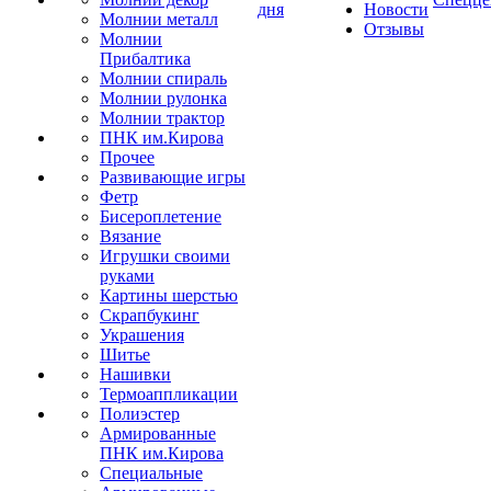
дня
Новости
Молнии металл
Отзывы
Молнии
Прибалтика
Молнии спираль
Молнии рулонка
Молнии трактор
ПНК им.Кирова
Прочее
Развивающие игры
Фетр
Бисероплетение
Вязание
Игрушки своими
руками
Картины шерстью
Скрапбукинг
Украшения
Шитье
Нашивки
Термоаппликации
Полиэстер
Армированные
ПНК им.Кирова
Специальные