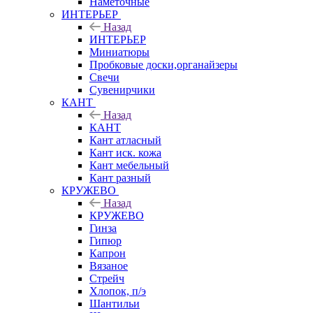
Наметочные
ИНТЕРЬЕР
Назад
ИНТЕРЬЕР
Миниатюры
Пробковые доски,органайзеры
Свечи
Сувенирчики
КАНТ
Назад
КАНТ
Кант атласный
Кант иск. кожа
Кант мебельный
Кант разный
КРУЖЕВО
Назад
КРУЖЕВО
Гинза
Гипюр
Капрон
Вязаное
Стрейч
Хлопок, п/э
Шантильи