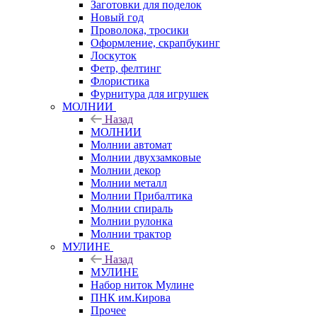
Заготовки для поделок
Новый год
Проволока, тросики
Оформление, скрапбукинг
Лоскуток
Фетр, фелтинг
Флористика
Фурнитура для игрушек
МОЛНИИ
Назад
МОЛНИИ
Молнии автомат
Молнии двухзамковые
Молнии декор
Молнии металл
Молнии Прибалтика
Молнии спираль
Молнии рулонка
Молнии трактор
МУЛИНЕ
Назад
МУЛИНЕ
Набор ниток Мулине
ПНК им.Кирова
Прочее