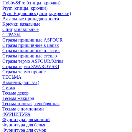
Hobby&Pro (спицы, крючки)
Prym (спицы, крючки)
Prym Ergonomics (спицы, крючки)
Вязальные принадлежности
Крючки вязальные
Спицы вязальные
СТРАЗЫ
Стразы пришивные ASFOUR
Стразы пришивные в цапах
Стразы пришивные пластик
Стразы пришивные стекло
Стразы термо ASFOUR/Xirius
Стразы термо SWAROVSKI
Стразы термо прочие
ТЕСЬМА
Вьюнчик (зиг-заг)
Сутаж
Тесьма декор
Тесьма жаккард
Тесьма золотая, серебрянная
Тесьма с помпонами
ФУРНИТУРА
Фурнитура для молний
Фурнитура для белья
Фурнитура для сумок