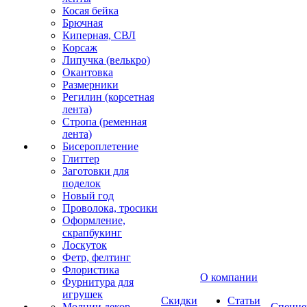
Косая бейка
Брючная
Киперная, СВЛ
Корсаж
Липучка (велькро)
Окантовка
Размерники
Регилин (корсетная
лента)
Стропа (ременная
лента)
Бисероплетение
Глиттер
Заготовки для
поделок
Новый год
Проволока, тросики
Оформление,
скрапбукинг
Лоскуток
Фетр, фелтинг
Флористика
О компании
Фурнитура для
игрушек
Скидки
Статьи
Молнии декор
Спецце