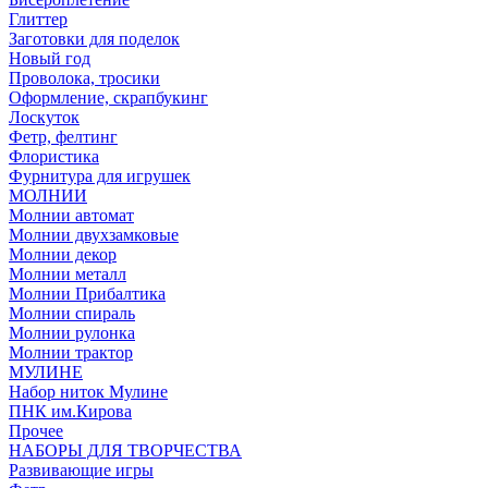
Глиттер
Заготовки для поделок
Новый год
Проволока, тросики
Оформление, скрапбукинг
Лоскуток
Фетр, фелтинг
Флористика
Фурнитура для игрушек
МОЛНИИ
Молнии автомат
Молнии двухзамковые
Молнии декор
Молнии металл
Молнии Прибалтика
Молнии спираль
Молнии рулонка
Молнии трактор
МУЛИНЕ
Набор ниток Мулине
ПНК им.Кирова
Прочее
НАБОРЫ ДЛЯ ТВОРЧЕСТВА
Развивающие игры