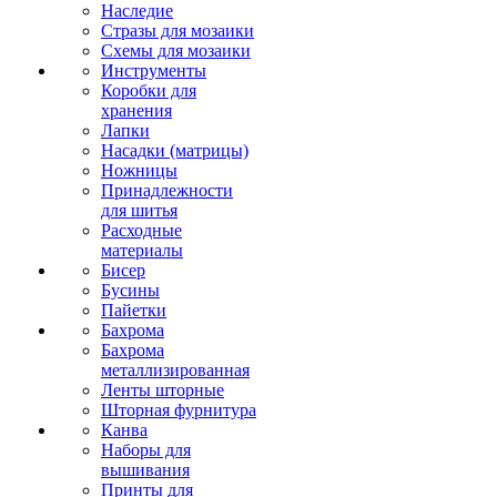
Наследие
Стразы для мозаики
Схемы для мозаики
Инструменты
Коробки для
хранения
Лапки
Насадки (матрицы)
Ножницы
Принадлежности
для шитья
Расходные
материалы
Бисер
Бусины
Пайетки
Бахрома
Бахрома
металлизированная
Ленты шторные
Шторная фурнитура
Канва
Наборы для
вышивания
Принты для