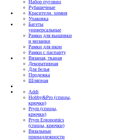
Набор пуговиц
Рубашечные
Красители. химия
Упаковка
Багеты
универсальные
Рамки для вышивки
и мозаики
Рамки для икон
Рамки с паспарту
Вязаная, тканая
Декоративная
Для белья
Продежка
Шляпная
Addi
Hobby&Pro (спицы,
крючки)
Prym (спицы,
крючки)
Prym Ergonomics
(спицы, крючки)
Вязальные
принадлежности