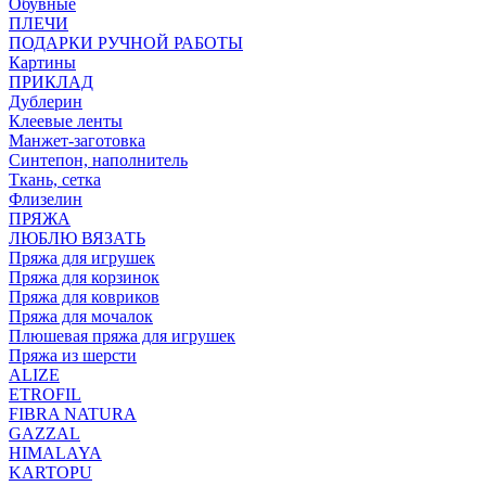
Обувные
ПЛЕЧИ
ПОДАРКИ РУЧНОЙ РАБОТЫ
Картины
ПРИКЛАД
Дублерин
Клеевые ленты
Манжет-заготовка
Синтепон, наполнитель
Ткань, сетка
Флизелин
ПРЯЖА
ЛЮБЛЮ ВЯЗАТЬ
Пряжа для игрушек
Пряжа для корзинок
Пряжа для ковриков
Пряжа для мочалок
Плюшевая пряжа для игрушек
Пряжа из шерсти
ALIZE
ETROFIL
FIBRA NATURA
GAZZAL
HIMALAYA
KARTOPU