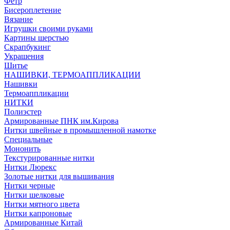
Фетр
Бисероплетение
Вязание
Игрушки своими руками
Картины шерстью
Скрапбукинг
Украшения
Шитье
НАШИВКИ, ТЕРМОАППЛИКАЦИИ
Нашивки
Термоаппликации
НИТКИ
Полиэстер
Армированные ПНК им.Кирова
Нитки швейные в промышленной намотке
Специальные
Мононить
Текстурированные нитки
Нитки Люрекс
Золотые нитки для вышивания
Нитки черные
Нитки шелковые
Нитки мятного цвета
Нитки капроновые
Армированные Китай