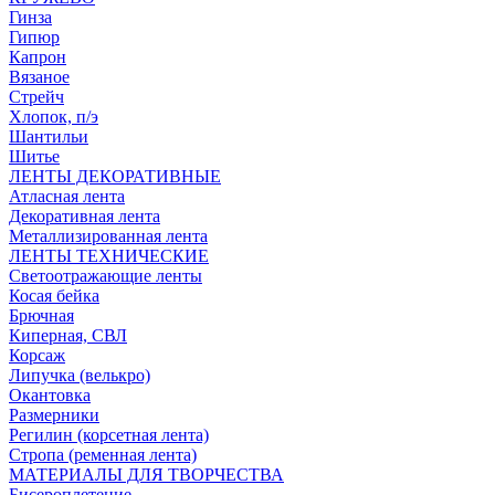
Гинза
Гипюр
Капрон
Вязаное
Стрейч
Хлопок, п/э
Шантильи
Шитье
ЛЕНТЫ ДЕКОРАТИВНЫЕ
Атласная лента
Декоративная лента
Металлизированная лента
ЛЕНТЫ ТЕХНИЧЕСКИЕ
Светоотражающие ленты
Косая бейка
Брючная
Киперная, СВЛ
Корсаж
Липучка (велькро)
Окантовка
Размерники
Регилин (корсетная лента)
Стропа (ременная лента)
МАТЕРИАЛЫ ДЛЯ ТВОРЧЕСТВА
Бисероплетение