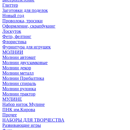
Глиттер
Заготовки для поделок
Новый год
Проволока, тросики
Оформление, скрапбукинг
Лоскуток
Фетр, фелтинг
Флористика
Фурнитура для игрушек
МОЛНИИ
Молнии автомат
Молнии двухзамковые
Молнии декор
Молнии металл
Молнии Прибалтика
Молнии спираль
Молнии рулонка
Молнии трактор
МУЛИНЕ
Набор ниток Мулине
ПНК им.Кирова
Прочее
НАБОРЫ ДЛЯ ТВОРЧЕСТВА
Развивающие игры