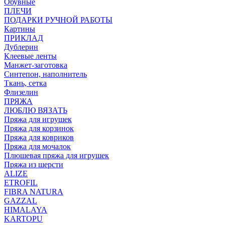
Обувные
ПЛЕЧИ
ПОДАРКИ РУЧНОЙ РАБОТЫ
Картины
ПРИКЛАД
Дублерин
Клеевые ленты
Манжет-заготовка
Синтепон, наполнитель
Ткань, сетка
Флизелин
ПРЯЖА
ЛЮБЛЮ ВЯЗАТЬ
Пряжа для игрушек
Пряжа для корзинок
Пряжа для ковриков
Пряжа для мочалок
Плюшевая пряжа для игрушек
Пряжа из шерсти
ALIZE
ETROFIL
FIBRA NATURA
GAZZAL
HIMALAYA
KARTOPU