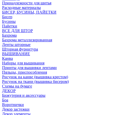
Принадлежности для шитья
Расходные материалы
БИСЕР, БУСИНЫ, ПАЙЕТКИ
Бисер
Бусины
Пайетки
ВСЕ ДЛЯ ШТОР
Бахрома
Бахрома металлизированная
Ленты шторные
Шторная фурнитура
ВЫШИВАНИЕ
Канва
Наборы для вышивания
Принты для вышивки лентами
Пяльцы, приспособления
Рисунок на канве (вышивка крестом)
Рисунок на ткани (вышивка бисером)
Схемы на бумаге
ДЕКОР
Бижутерия и аксессуары
Боа
Воротнички
Декор застежки
Декор элементы